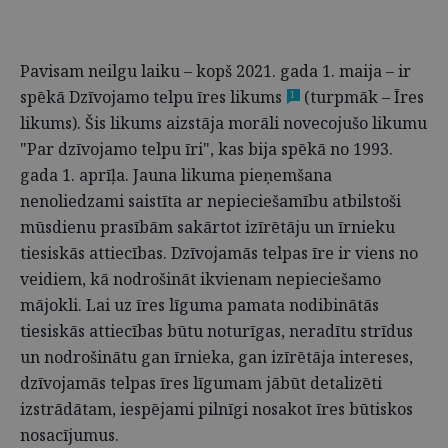
Pavisam neilgu laiku – kopš 2021. gada 1. maija – ir
spēkā Dzīvojamo telpu īres likums
(turpmāk – Īres
1
likums). Šis likums aizstāja morāli novecojušo likumu
"Par dzīvojamo telpu īri", kas bija spēkā no 1993.
gada 1. aprīļa. Jauna likuma pieņemšana
nenoliedzami saistīta ar nepieciešamību atbilstoši
mūsdienu prasībām sakārtot izīrētāju un īrnieku
tiesiskās attiecības. Dzīvojamās telpas īre ir viens no
veidiem, kā nodrošināt ikvienam nepieciešamo
mājokli. Lai uz īres līguma pamata nodibinātās
tiesiskās attiecības būtu noturīgas, neradītu strīdus
un nodrošinātu gan īrnieka, gan izīrētāja intereses,
dzīvojamās telpas īres līgumam jābūt detalizēti
izstrādātam, iespējami pilnīgi nosakot īres būtiskos
nosacījumus.