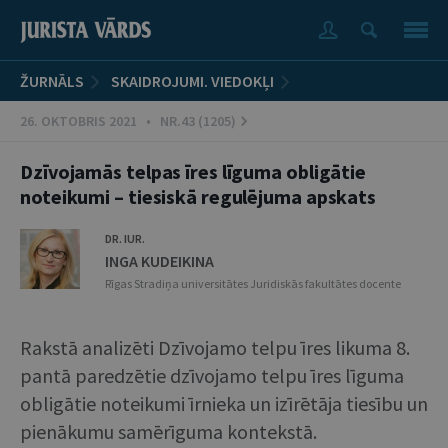
ŽURNĀLS
SKAIDROJUMI. VIEDOKĻI
26. OKTOBRIS 2021 • NR.43 (1205)
Dzīvojamās telpas īres līguma obligātie
noteikumi – tiesiskā regulējuma apskats
DR. IUR.
INGA KUDEIKINA
Rīgas Stradiņa universitātes Juridiskās fakultātes docente
Rakstā analizēti Dzīvojamo telpu īres likuma 8.
pantā paredzētie dzīvojamo telpu īres līguma
obligātie noteikumi īrnieka un izīrētāja tiesību un
pienākumu samērīguma kontekstā.