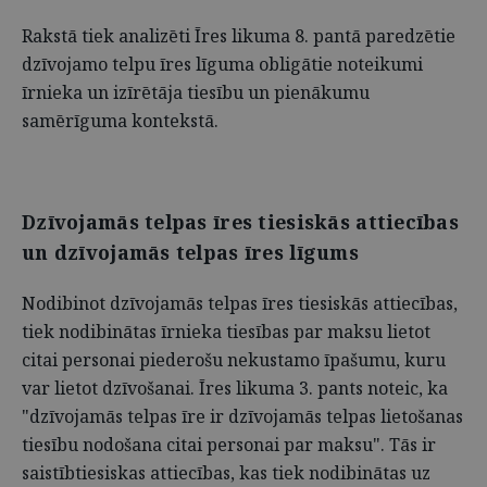
Rakstā tiek analizēti Īres likuma 8. pantā paredzētie
dzīvojamo telpu īres līguma obligātie noteikumi
īrnieka un izīrētāja tiesību un pienākumu
samērīguma kontekstā.
Dzīvojamās telpas īres tiesiskās attiecības
un dzīvojamās telpas īres līgums
Nodibinot dzīvojamās telpas īres tiesiskās attiecības,
tiek nodibinātas īrnieka tiesības par maksu lietot
citai personai piederošu nekustamo īpašumu, kuru
var lietot dzīvošanai. Īres likuma 3. pants noteic, ka
"dzīvojamās telpas īre ir dzīvojamās telpas lietošanas
tiesību nodošana citai personai par maksu". Tās ir
saistībtiesiskas attiecības, kas tiek nodibinātas uz