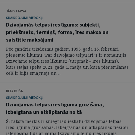
JĀNIS LAPSA
SKAIDROJUMI. VIEDOKĻI
Dzīvojamās telpas īres līgums: subjekti,
priekšmets, termiņš, forma, īres maksa un
saistītie maksājumi
Pēc gandrīz trīsdesmit gadiem 1993. gada 16. februārī
pieņemto likumu "Par dzīvojamo telpu īri"1 ir nomainījis
Dzīvojamo telpu īres likums2 (turpmāk – Īres likums),
kurš stājās spēkā 2021. gada 1. maijā un kura pieņemšanas
ceļš ir bijis smagnējs un ...
DITA BUŠA
SKAIDROJUMI. VIEDOKĻI
Dzīvojamās telpas īres līguma grozīšana,
izbeigšana un atkāpšanās no tā
Šī raksta mērķis ir sniegt īsu ieskatu dzīvojamās telpas
īres līguma grozīšanas, izbeigšanas un atkāpšanās tiesību
īstenošanā līdz ar jaunā Dzīvojamo telpu īres likuma