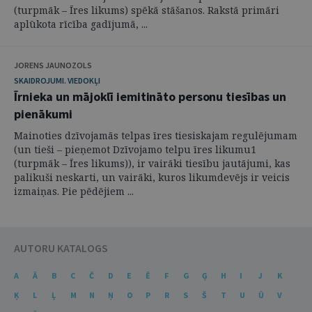
(turpmāk – Īres likums) spēkā stāšanos. Rakstā primāri
aplūkota rīcība gadījumā, ...
JORENS JAUNOZOLS
SKAIDROJUMI. VIEDOKĻI
Īrnieka un mājoklī iemitināto personu tiesības un
pienākumi
Mainoties dzīvojamās telpas īres tiesiskajam regulējumam
(un tieši – pieņemot Dzīvojamo telpu īres likumu1
(turpmāk – Īres likums)), ir vairāki tiesību jautājumi, kas
palikuši neskarti, un vairāki, kuros likumdevējs ir veicis
izmaiņas. Pie pēdējiem ...
AUTORU KATALOGS
A
Ā
B
C
Č
D
E
Ē
F
G
Ģ
H
I
J
K
Ķ
L
Ļ
M
N
Ņ
O
P
R
S
Š
T
U
Ū
V