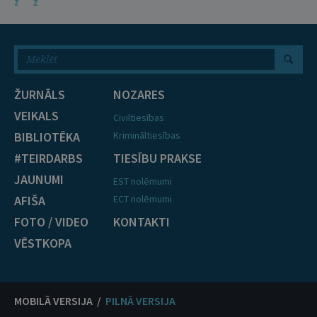
Z
Ž
ŽURNĀLS
NOZARES
VEIKALS
Civiltiesības
BIBLIOTĒKA
Krimināltiesības
#TEIRDARBS
TIESĪBU PRAKSE
JAUNUMI
EST nolēmumi
AFIŠA
ECT nolēmumi
FOTO / VIDEO
KONTAKTI
VĒSTKOPA
MOBILĀ VERSIJA /
PILNĀ VERSIJA