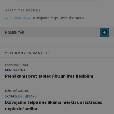
SAISTĪTIE RESURSI
Dzīvojamo telpu īres likums
— LIKUMI.LV —
KOMENTĀRI
VISI NUMURA RAKSTI
SANNIJA MATULE
NUMURA TĒMA
Pienākums pret sabiedrību un īres tiesībām
MĀRTIŅŠ AUDERS
SKAIDROJUMI. VIEDOKĻI
Dzīvojamo telpu īres likuma mērķis un izstrādes
nepieciešamība