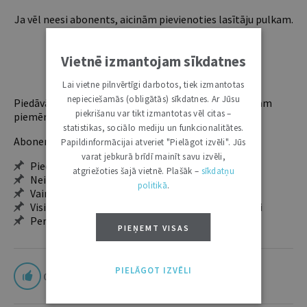
Ja vēl neesi abonents, aicinām pievienoties lasītāju pulkam.
Iegūsi tūlītēju piekļuvi digitālajam saturam!
Vietnē izmantojam sīkdatnes
ABONĒT
Lai vietne pilnvērtīgi darbotos, tiek izmantotas
nepieciešamās (obligātās) sīkdatnes. Ar Jūsu
Piedāvājam trīs abonementu veidus. Vienam lietotājam
piekrišanu var tikt izmantotas vēl citas –
piemērotākais ir "Mazais" (3, 6 un 12 mēnešiem).
statistikas, sociālo mediju un funkcionalitātes.
Abonentu ieguvumi:
Papildinformācijai atveriet "Pielāgot izvēli". Jūs
varat jebkurā brīdī mainīt savu izvēli,
Pieeja jaunākajam izdevumam
atgriežoties šajā vietnē. Plašāk –
sīkdatņu
Neierobežota pieeja arhīvam – 24 h/7 d.
politikā
.
Vairāk nekā 18 000 rakstu un 2000 autoru
Visi tematiskie numuri un ikgadējie grāmatžurnāli
Personalizētās iespējas – piezīmes, citāti, mapes
PIEŅEMT VISAS
PIELĀGOT IZVĒLI
0