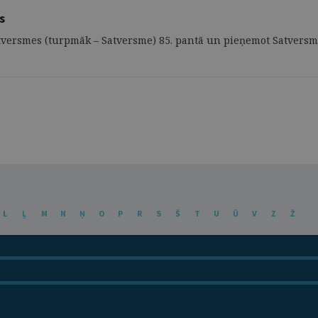
s
atversmes (turpmāk – Satversme) 85. pantā un pieņemot Satversmes
.
L
Ļ
M
N
Ņ
O
P
R
S
Š
T
U
Ū
V
Z
Ž