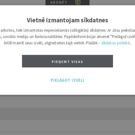
ABONĒT
tākais ir "Mazais" (3, 6 un 12 mēnešiem).
Vietnē izmantojam sīkdatnes
i darbotos, tiek izmantotas nepieciešamās (obligātās) sīkdatnes. Ar Jūsu piekriša
kas, sociālo mediju un funkcionalitātes. Papildinformācijai atveriet "Pielāgot izvēl
brīdī mainīt savu izvēli, atgriežoties šajā vietnē. Plašāk –
sīkdatņu politikā
.
PIEŅEMT VISAS
PIELĀGOT IZVĒLI