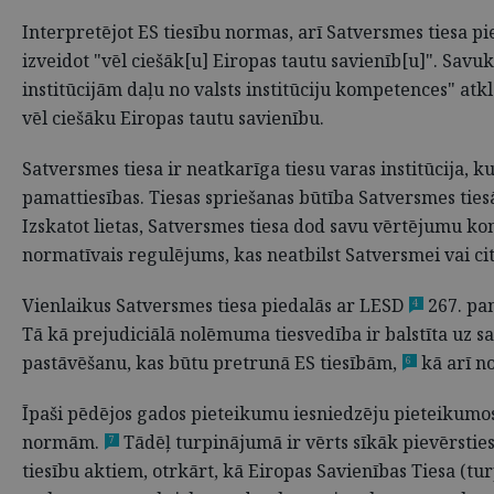
Interpretējot ES tiesību normas, arī Satversmes tiesa pi
izveidot "vēl ciešāk[u] Eiropas tautu savienīb[u]". Savu
institūcijām daļu no valsts institūciju kompetences" at
vēl ciešāku Eiropas tautu savienību.
Satversmes tiesa ir neatkarīga tiesu varas institūcija, k
pamattiesības. Tiesas spriešanas būtība Satversmes tiesā
Izskatot lietas, Satversmes tiesa dod savu vērtējumu kon
normatīvais regulējums, kas neatbilst Satversmei vai c
Vienlaikus Satversmes tiesa piedalās ar LESD
267. pan
4
Tā kā prejudiciālā nolēmuma tiesvedība ir balstīta uz sa
pastāvēšanu, kas būtu pretrunā ES tiesībām,
kā arī no
6
Īpaši pēdējos gados pieteikumu iesniedzēju pieteikumos a
normām.
Tādēļ turpinājumā ir vērts sīkāk pievērsties
7
tiesību aktiem, otrkārt, kā Eiropas Savienības Tiesa (tu