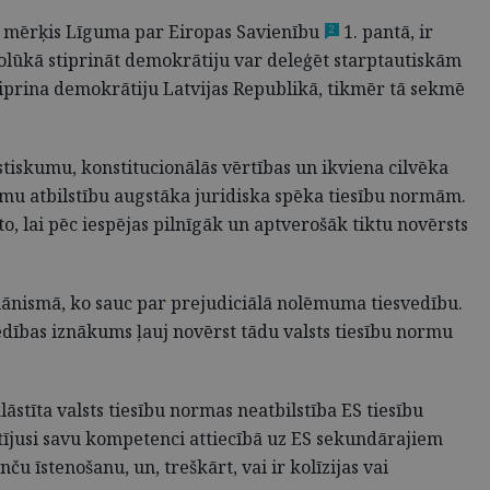
s mērķis Līguma par Eiropas Savienību
1. pantā, ir
2
 nolūkā stiprināt demokrātiju var deleģēt starptautiskām
stiprina demokrātiju Latvijas Republikā, tikmēr tā sekmē
alstiskumu, konstitucionālās vērtības un ikviena cilvēka
ormu atbilstību augstāka juridiska spēka tiesību normām.
o, lai pēc iespējas pilnīgāk un aptverošāk tiktu novērsts
nismā, ko sauc par prejudiciālā nolēmuma tiesvedību.
vedības iznākums ļauj novērst tādu valsts tiesību normu
stīta valsts tiesību normas neatbilstība ES tiesību
atījusi savu kompetenci attiecībā uz ES sekundārajiem
u īstenošanu, un, treškārt, vai ir kolīzijas vai