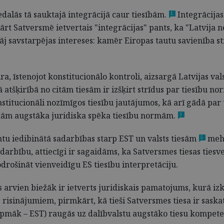
edalās tā sauktajā integrācijā caur tiesībām.
Integrācija
1
kārt Satversmē ietvertais "integrācijas" pants, ka "Latvija
klāj savstarpējas intereses: kamēr Eiropas tautu savienība 
ura, īstenojot konstitucionālo kontroli, aizsargā Latvijas v
 atšķirībā no citām tiesām ir izšķirt strīdus par tiesību n
stitucionāli nozīmīgos tiesību jautājumos, kā arī gādā par t
itām augstāka juridiska spēka tiesību normām.
3
tu iedibinātā sadarbības starp EST un valsts tiesām
mehā
5
darbību, attiecīgi ir sagaidāms, ka Satversmes tiesas ties
drošināt vienveidīgu ES tiesību interpretāciju.
rvien biežāk ir ietverts juridiskais pamatojums, kurā izklā
 risinājumiem, pirmkārt, kā tieši Satversmes tiesa ir sask
rpmāk – EST) raugās uz dalībvalstu augstāko tiesu kompetenč