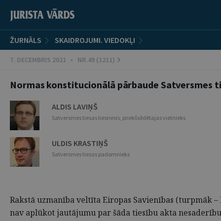
ŽURNĀLS
SKAIDROJUMI. VIEDOKĻI
7. DECEMBRIS 2021 • NR.49 (1211)
Normas konstitucionālā pārbaude Satversmes tie
ALDIS LAVIŅŠ
Satversmes tiesas tiesnesis, priekšsēdētajas vietnieks
ULDIS KRASTIŅŠ
Satversmes tiesas padomnieks
Rakstā uzmanība veltīta Eiropas Savienības (turpmāk – 
nav aplūkot jautājumu par šāda tiesību akta nesaderību 