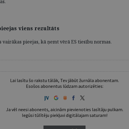
as.
pieejas viens rezultāts
as vairākas pieejas, kā ņemt vērā ES tiesību normas.
Lai lasītu šo rakstu tālāk, Tev jābūt žurnāla abonentam.
Esošos abonentus lūdzam autorizēties:
Ja vēl neesi abonents, aicinām pievienoties lasītāju pulkam.
Iegūsi tūlītēju piekļuvi digitālajam saturam!