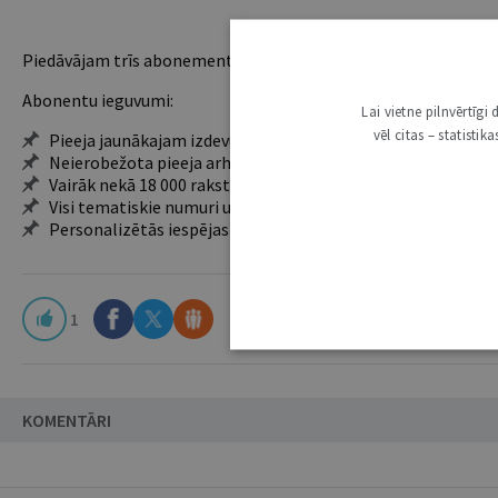
Piedāvājam trīs abonementu veidus. Vienam lietotājam piemēro
Abonentu ieguvumi:
Lai vietne pilnvērtīg
vēl citas – statisti
Pieeja jaunākajam izdevumam
Neierobežota pieeja arhīvam – 24 h/7 d.
Vairāk nekā 18 000 rakstu un 2000 autoru
Visi tematiskie numuri un ikgadējie grāmatžurnāli
Personalizētās iespējas – piezīmes, citāti, mapes
1
KOMENTĀRI