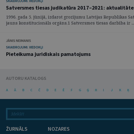
SKAIDROJUMI. VIEDOKĻI
Satversmes tiesas judikatūra 2017–2021: aktualitāte
1996. gada 5. jūnijā, izdarot grozījumu Latvijas Republikas S
jauns konstitucionāls orgāns.1 Satversmes tiesas darbība ir ..
JĀNIS NEIMANIS
SKAIDROJUMI. VIEDOKĻI
Pieteikuma juridiskais pamatojums
AUTORU KATALOGS
A
Ā
B
C
Č
D
E
Ē
F
G
Ģ
H
I
J
K
Ķ
ŽURNĀLS
NOZARES