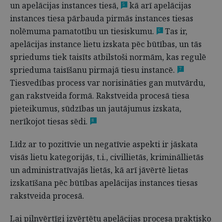
un apelācijas instances tiesā,
kā arī apelācijas
5
instances tiesa pārbauda pirmās instances tiesas
nolēmuma pamatotību un tiesiskumu.
Tas ir,
6
apelācijas instance lietu izskata pēc būtības, un tās
spriedums tiek taisīts atbilstoši normām, kas regulē
sprieduma taisīšanu pirmajā tiesu instancē.
7
Tiesvedības process var norisināties gan mutvārdu,
gan rakstveida formā. Rakstveida procesā tiesa
pieteikumus, sūdzības un jautājumus izskata,
nerīkojot tiesas sēdi.
8
Līdz ar to pozitīvie un negatīvie aspekti ir jāskata
visās lietu kategorijās, t.i., civillietās, krimināllietās
un administratīvajās lietās, kā arī jāvērtē lietas
izskatīšana pēc būtības apelācijas instances tiesas
rakstveida procesā.
Lai pilnvērtīgi izvērtētu apelācijas procesa praktisko