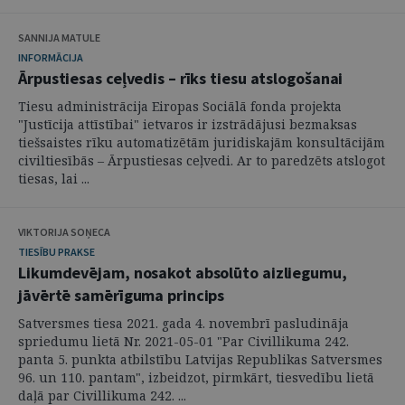
SANNIJA MATULE
INFORMĀCIJA
Ārpustiesas ceļvedis – rīks tiesu atslogošanai
Tiesu administrācija Eiropas Sociālā fonda projekta
"Justīcija attīstībai" ietvaros ir izstrādājusi bezmaksas
tiešsaistes rīku automatizētām juridiskajām konsultācijām
civiltiesībās – Ārpustiesas ceļvedi. Ar to paredzēts atslogot
tiesas, lai ...
VIKTORIJA SOŅECA
TIESĪBU PRAKSE
Likumdevējam, nosakot absolūto aizliegumu,
jāvērtē samērīguma princips
Satversmes tiesa 2021. gada 4. novembrī pasludināja
spriedumu lietā Nr. 2021-05-01 "Par Civillikuma 242.
panta 5. punkta atbilstību Latvijas Republikas Satversmes
96. un 110. pantam", izbeidzot, pirmkārt, tiesvedību lietā
daļā par Civillikuma 242. ...