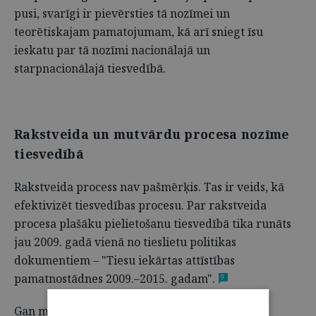
pusi, svarīgi ir pievērsties tā nozīmei un
teorētiskajam pamatojumam, kā arī sniegt īsu
ieskatu par tā nozīmi nacionālajā un
starpnacionālajā tiesvedībā.
Rakstveida un mutvārdu procesa nozīme
tiesvedībā
Rakstveida process nav pašmērķis. Tas ir veids, kā
efektivizēt tiesvedības procesu. Par rakstveida
procesa plašāku pielietošanu tiesvedībā tika runāts
jau 2009. gadā vienā no tieslietu politikas
dokumentiem – "Tiesu iekārtas attīstības
pamatnostādnes 2009.–2015. gadam".
9
Gan mutvārdu, gan rakstveida process tiesā ir