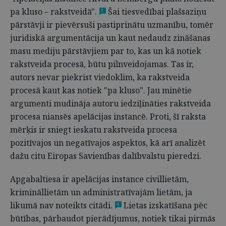
pa kluso – rakstveidā".
Šai tiesvedībai plašsaziņu
3
pārstāvji ir pievērsuši pastiprinātu uzmanību, tomēr
juridiskā argumentācija un kaut nedaudz zināšanas
masu mediju pārstāvjiem par to, kas un kā notiek
rakstveida procesā, būtu pilnveidojamas. Tas ir,
autors nevar piekrist viedoklim, ka rakstveida
procesā kaut kas notiek "pa kluso". Jau minētie
argumenti mudināja autoru iedziļināties rakstveida
procesa niansēs apelācijas instancē. Proti, šī raksta
mērķis ir sniegt ieskatu rakstveida procesa
pozitīvajos un negatīvajos aspektos, kā arī analizēt
dažu citu Eiropas Savienības dalībvalstu pieredzi.
Apgabaltiesa ir apelācijas instance civillietām,
krimināllietām un administratīvajām lietām, ja
likumā nav noteikts citādi.
Lietas izskatīšana pēc
4
būtības, pārbaudot pierādījumus, notiek tikai pirmās