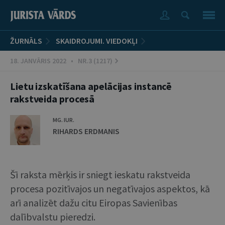
ŽURNĀLS
SKAIDROJUMI. VIEDOKĻI
18. JANVĀRIS 2022 • NR.3 (1217)
Lietu izskatīšana apelācijas instancē
rakstveida procesā
MG. IUR.
RIHARDS ERDMANIS
Šī raksta mērķis ir sniegt ieskatu rakstveida
procesa pozitīvajos un negatīvajos aspektos, kā
arī analizēt dažu citu Eiropas Savienības
dalībvalstu pieredzi.