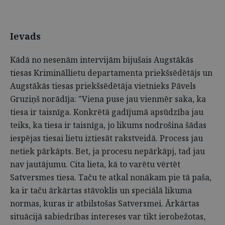
Ievads
Kādā no nesenām intervijām bijušais Augstākās
tiesas Krimināllietu departamenta priekšsēdētājs un
Augstākās tiesas priekšsēdētāja vietnieks Pāvels
Gruziņš norādīja: "Viena puse jau vienmēr saka, ka
tiesa ir taisnīga. Konkrētā gadījumā apsūdzība jau
teiks, ka tiesa ir taisnīga, jo likums nodrošina šādas
iespējas tiesai lietu iztiesāt rakstveidā. Process jau
netiek pārkāpts. Bet, ja procesu nepārkāpj, tad jau
nav jautājumu. Cita lieta, kā to varētu vērtēt
Satversmes tiesa. Taču te atkal nonākam pie tā paša,
ka ir taču ārkārtas stāvoklis un speciālā likuma
normas, kuras ir atbilstošas Satversmei. Ārkārtas
situācijā sabiedrības intereses var tikt ierobežotas,