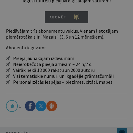
Iegūsi tūlītēju piekļuvi digitālajam saturam!
ABONĒT
Piedāvājam trīs abonementu veidus. Vienam lietotājam
piemērotākais ir "Mazais" (3, 6 un 12 mēnešiem).
Abonentu ieguvumi:
Pieeja jaunākajam izdevumam
Neierobežota pieeja arhīvam – 24 h/7 d.
Vairāk nekā 18 000 rakstu un 2000 autoru
Visi tematiskie numuri un ikgadējie grāmatžurnāli
Personalizētās iespējas – piezīmes, citāti, mapes
1