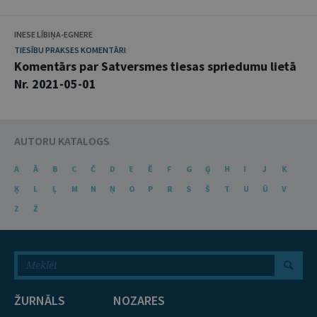
INESE LĪBIŅA-EGNERE
TIESĪBU PRAKSES KOMENTĀRI
Komentārs par Satversmes tiesas spriedumu lietā
Nr. 2021-05-01
AUTORU KATALOGS
A
Ā
B
C
Č
D
E
Ē
F
G
Ģ
H
I
J
K
Ķ
L
Ļ
M
N
Ņ
O
P
R
S
Š
T
U
Ū
V
Z
Ž
ŽURNĀLS
NOZARES