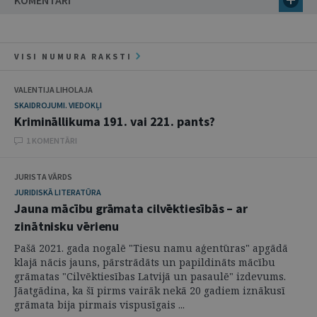
KOMENTĀRI
VISI NUMURA RAKSTI
VALENTIJA LIHOLAJA
SKAIDROJUMI. VIEDOKĻI
Krimināllikuma 191. vai 221. pants?
1 KOMENTĀRI
JURISTA VĀRDS
JURIDISKĀ LITERATŪRA
Jauna mācību grāmata cilvēktiesībās – ar
zinātnisku vērienu
Pašā 2021. gada nogalē "Tiesu namu aģentūras" apgādā
klajā nācis jauns, pārstrādāts un papildināts mācību
grāmatas "Cilvēktiesības Latvijā un pasaulē" izdevums.
Jāatgādina, ka šī pirms vairāk nekā 20 gadiem iznākusī
grāmata bija pirmais vispusīgais ...