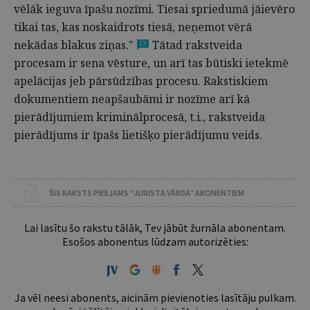
vēlāk ieguva īpašu nozīmi. Tiesai spriedumā jāievēro
tikai tas, kas noskaidrots tiesā, neņemot vērā
nekādas blakus ziņas."
Tātad rakstveida
13
procesam ir sena vēsture, un arī tas būtiski ietekmē
apelācijas jeb pārsūdzības procesu. Rakstiskiem
dokumentiem neapšaubāmi ir nozīme arī kā
pierādījumiem kriminālprocesā, t.i., rakstveida
pierādījums ir īpašs lietišķo pierādījumu veids.
ŠIS RAKSTS PIEEJAMS “JURISTA VĀRDA” ABONENTIEM
Lai lasītu šo rakstu tālāk, Tev jābūt žurnāla abonentam.
Esošos abonentus lūdzam autorizēties:
Ja vēl neesi abonents, aicinām pievienoties lasītāju pulkam.