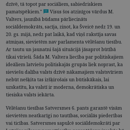
dzīvē, tā topot par sociāliem, sabiedriskiem
pamatspēkiem."
Visus šos atzinīgos vārdus M.
19
Valters, jaunībā būdams pārliecināts
sociāldemokrāts, sacīja, zinot, ka Šveicē nedz 19. un
20. gs. mijā, nedz pat laikā, kad viņš rakstīja savas
atmiņas, sievietēm nav parlamenta vēlēšanu tiesību.
Ar tautu un jaunatni šajā situācijā jāsaprot būtībā
tikai vīrieši. Šāda M. Valtera liecība par politiskajiem
ideāliem latviešu politiskajās grupās liek noprast, ka
sieviešu dalība valsts dzīvē nākamajiem valstsvīriem
nebūt nešķita tas izšķirošais un būtiskākais, lai
uzskatītu, ka valstī ir moderna, demokrātiska un
tiesiska valsts iekārta.
Vēlēšanu tiesības Satversmes 6. pants garantē visām
sievietēm neatkarīgi no tautības, sociālās piederības
vai ticības. Satversmes sapulcē sociāldemokrāti par