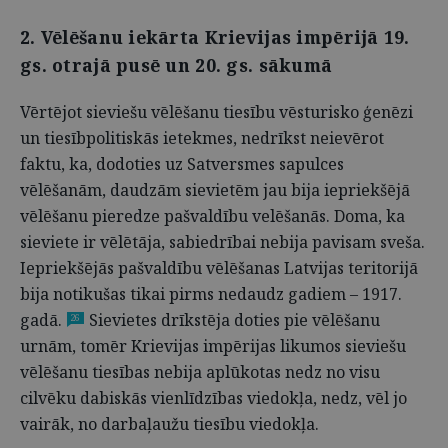
2. Vēlēšanu iekārta Krievijas impērijā 19.
gs. otrajā pusē un 20. gs. sākumā
Vērtējot sieviešu vēlēšanu tiesību vēsturisko ģenēzi
un tiesībpolitiskās ietekmes, nedrīkst neievērot
faktu, ka, dodoties uz Satversmes sapulces
vēlēšanām, daudzām sievietēm jau bija iepriekšējā
vēlēšanu pieredze pašvaldību velēšanās. Doma, ka
sieviete ir vēlētāja, sabiedrībai nebija pavisam sveša.
Iepriekšējās pašvaldību vēlēšanas Latvijas teritorijā
bija notikušas tikai pirms nedaudz gadiem – 1917.
gadā.
Sievietes drīkstēja doties pie vēlēšanu
26
urnām, tomēr Krievijas impērijas likumos sieviešu
vēlēšanu tiesības nebija aplūkotas nedz no visu
cilvēku dabiskās vienlīdzības viedokļa, nedz, vēl jo
vairāk, no darbaļaužu tiesību viedokļa.