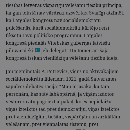
tiesības ietveras vispārīgu vēlēšanu tiesību principā,
lai gan tekstā nav vārdiski uzsvērtas. Svarīgi atzīmēt,
ka Latgales kongress nav sociāldemokrātu
pulcēšanās, kurā sociāldemokrāti kārtējo reizi
fiksētu savu politisko programmu. Latgales
kongresā piedalās Vitebskas guberņas latviešu
pilnvarnieki
jeb delegāti. Un tomēr arī šajā
17
kongresā izskan vienlīdzīgu vēlēšanu tiesību ideja.
Jau pieminētais A. Petrevics, viens no aktīvākajiem
sociāldemokrātu līderiem, 1921. gadā Satversmes
sapulces debatēs sacīja: "Man ir jāsaka, ka tām
personām, kas stāv labā spārnā, ja viņām izdotos
vēstures ratu pagriezt atpakaļ, ko es nepielaižu,
viņas izteiktos tad pret demokrātiju, viņas izteiktos
pret vienlīdzīgām, tiešām, vispārējām un aizklātām
vēlēšanām, pret vienpalātas sistēmu, pret