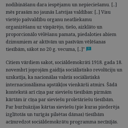
nodibināšanu dara iespējamu un nepieciešamu. [..]
mēs prasām no jaunās Latvijas valdības: [..] Visu
vietējo pašvaldību organu neatliekamu
organizēšanu uz vispārējo, tiešo, aizklāto un
proporcionālo vēlēšanu pamata, piedaloties abiem
dzimumiem ar aktīvām un pasīvām vēlēšanas
tiesībām, sākot no 20 g. vecuma, [..]"
20
Citiem vārdiem sakot, sociāldemokrāti 1918. gada 18.
novembrī joprojām gaidīja sociālistisko revolūciju un
uzskatīja, ka nacionālas valstis sociālistiskā
internacionālisma apstākļos vienkārši atmirs. Šādā
kontekstā arī cīņa par sieviešu tiesībām pirmām
kārtām ir cīņa par sieviešu proletāriešu tiesībām.
Par buržuāzijas kārtas sieviešu (pie kuras piederēja
izglītotās un turīgās pilsētas dāmas) tiesī­bām
acīmredzot sociāldemokrātu programma necīnījās.