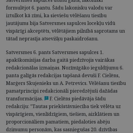
Satversmes sapulces domu gaita, lakoniski
formulējot 6. pantu. Šādu lakonisku valodu var
iztulkot kā zīmi, ka sieviešu vēlēšanu tiesību
jautājums bija Satversmes sapulces locekļu vidū
vispārīgi akceptēts, vēlētājiem pilnībā saprotams un
tātad neprasīja atsevišķu paskaidrošanu.
Satversmes 6. pants Satversmes sapulces 1.
apakškomisijas darba gaitā piedzīvojis vairākas
redakcionālas izmaiņas. Nozīmīgāko ieguldījumu 6.
panta galīgās redakcijas tapšanā devuši F. Cielēns,
Marģers Skujenieks un A. Petrevics. Vēlēšanu tiesību
pamatprincipi redakcionāli pieredzējuši dažādas
transformācijas.
F. Cielēns piedāvāja šādu
7
redakciju: "Tautas priekšstāvniecība tiek vēlēta uz
vispārīgiem, vienlīdzīgiem, tiešiem, aizklātiem un
proporcionāliem pamatiem, piedaloties abēju
dzimumu personām, kas sasniegušas 20. dzīvības