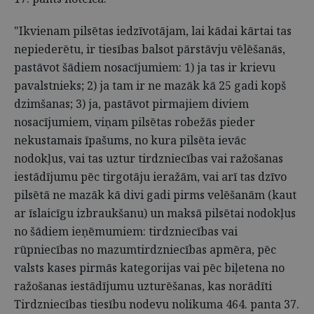
"Ikvienam pilsētas iedzīvotājam, lai kādai kārtai tas
nepiederētu, ir tiesības balsot pārstāvju vēlēšanās,
pastāvot šādiem nosacījumiem: 1) ja tas ir krievu
pavalstnieks; 2) ja tam ir ne mazāk kā 25 gadi kopš
dzimšanas; 3) ja, pastāvot pirmajiem diviem
nosacījumiem, viņam pilsētas robežās pieder
nekustamais īpašums, no kura pilsēta ievāc
nodokļus, vai tas uztur tirdzniecības vai ražošanas
iestādījumu pēc tirgotāju ieražām, vai arī tas dzīvo
pilsētā ne mazāk kā divi gadi pirms velēšanām (kaut
ar īslaicīgu izbraukšanu) un maksā pilsētai nodokļus
no šādiem ieņēmumiem: tirdzniecības vai
rūpniecības no mazumtirdzniecības apmēra, pēc
valsts kases pirmās kategorijas vai pēc biļetena no
ražošanas iestādījumu uzturēšanas, kas norādīti
Tirdzniecības tiesību nodevu nolikuma 464. panta 37.