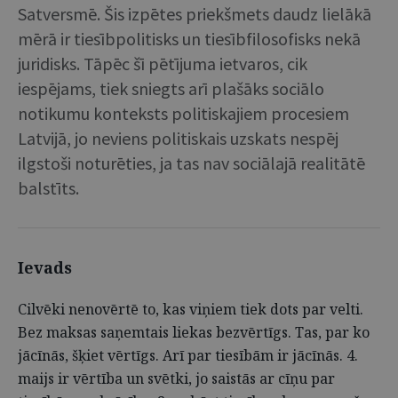
Satversmē. Šis izpētes priekšmets daudz lielākā
mērā ir tiesībpolitisks un tiesībfilosofisks nekā
juridisks. Tāpēc šī pētījuma ietvaros, cik
iespējams, tiek sniegts arī plašāks sociālo
notikumu konteksts politiskajiem procesiem
Latvijā, jo neviens politiskais uzskats nespēj
ilgstoši noturēties, ja tas nav sociālajā realitātē
balstīts.
Ievads
Cilvēki nenovērtē to, kas viņiem tiek dots par velti.
Bez maksas saņemtais liekas bezvērtīgs. Tas, par ko
jācīnās, šķiet vērtīgs. Arī par tiesībām ir jācīnās. 4.
maijs ir vērtība un svētki, jo saistās ar cīņu par