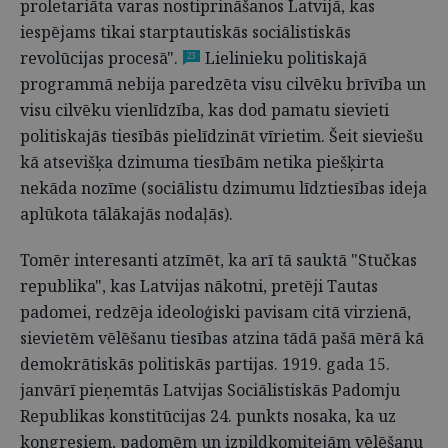
proletariāta varas nostiprināšanos Latvijā, kas
iespējams tikai starptautiskās sociālistiskās
revolūcijas procesā".
Lielinieku politiskajā
23
programmā nebija paredzēta visu cilvēku brīvība un
visu cilvēku vienlīdzība, kas dod pamatu sievieti
politiskajās tiesībās pielīdzināt vīrietim. Šeit sieviešu
kā atsevišķa dzimuma tiesībām netika piešķirta
nekāda nozīme (sociālistu dzimumu līdztiesības ideja
aplūkota tālākajās nodaļās).
Tomēr interesanti atzīmēt, ka arī tā sauktā "Stučkas
republika", kas Latvijas nākotni, pretēji Tautas
padomei, redzēja ideoloģiski pavisam citā virzienā,
sievietēm vēlēšanu tiesības atzina tādā pašā mērā kā
demokrātiskās politiskās partijas. 1919. gada 15.
janvārī pieņemtās Latvijas Sociālistiskās Padomju
Republikas konstitūcijas 24. punkts nosaka, ka uz
kongresiem, padomēm un izpildkomitejām vēlēšanu