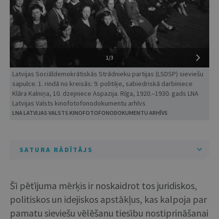
1/3
Latvijas Sociāldemokrātiskās Strādnieku partijas (LSDSP) sieviešu
sapulce. 1. rindā no kreisās: 9. politiķe, sabiedriskā darbiniece
Klāra Kalniņa, 10. dzejniece Aspazija. Rīga, 1920.–1930. gads LNA
Latvijas Valsts kinofotofonodokumentu arhīvs
LNA LATVIJAS VALSTS KINOFOTOFONODOKUMENTU ARHĪVS
SATURA RĀDĪTĀJS
Šī pētījuma mērķis ir noskaidrot tos juridiskos,
politiskos un idejiskos apstākļus, kas kalpoja par
pamatu sieviešu vēlēšanu tiesību nostiprināšanai