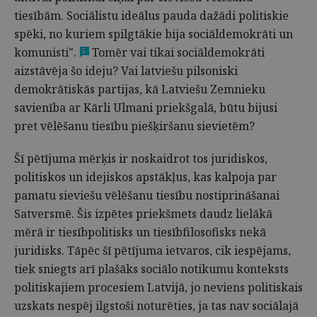
tiesībām. Sociālistu ideālus pauda dažādi politiskie
spēki, no kuriem spilgtākie bija sociāldemokrāti un
komunisti".
Tomēr vai tikai sociāldemokrāti
5
aizstāvēja šo ideju? Vai latviešu pilsoniski
demokrātiskās partijas, kā Latviešu Zemnieku
savienība ar Kārli Ulmani priekšgalā, būtu bijusi
pret vēlēšanu tiesību piešķiršanu sievietēm?
Šī pētījuma mērķis ir noskaidrot tos juridiskos,
politiskos un idejiskos apstākļus, kas kalpoja par
pamatu sieviešu vēlēšanu tiesību nostiprināšanai
Satversmē. Šis izpētes priekšmets daudz lielākā
mērā ir tiesībpolitisks un tiesībfilosofisks nekā
juridisks. Tāpēc šī pētījuma ietvaros, cik iespējams,
tiek sniegts arī plašāks sociālo notikumu konteksts
politiskajiem procesiem Latvijā, jo neviens politiskais
uzskats nespēj ilgstoši noturēties, ja tas nav sociālajā