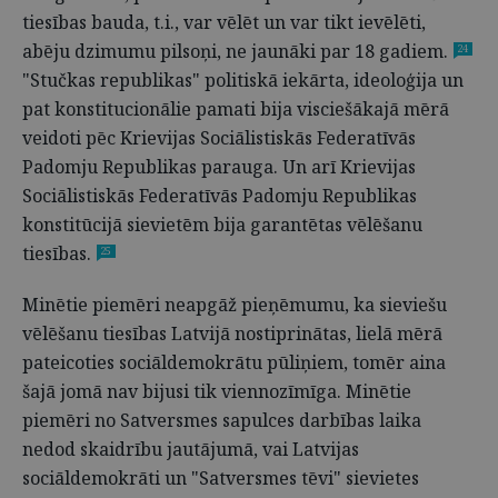
tiesības bauda, t.i., var vēlēt un var tikt ievēlēti,
abēju dzimumu pilsoņi, ne jaunāki par 18 gadiem.
24
"Stučkas republikas" politiskā iekārta, ideoloģija un
pat konstitucionālie pamati bija visciešākajā mērā
veidoti pēc Krievijas Sociālistiskās Federatīvās
Padomju Republikas parauga. Un arī Krievijas
Sociālistiskās Federatīvās Padomju Republikas
konstitūcijā sievietēm bija garantētas vēlēšanu
tiesības.
25
Minētie piemēri neapgāž pieņēmumu, ka sieviešu
vēlēšanu tiesības Latvijā nostiprinātas, lielā mērā
pateicoties sociāldemokrātu pūliņiem, tomēr aina
šajā jomā nav bijusi tik viennozīmīga. Minētie
piemēri no Satversmes sapulces darbības laika
nedod skaidrību jautājumā, vai Latvijas
sociāldemokrāti un "Satversmes tēvi" sievietes