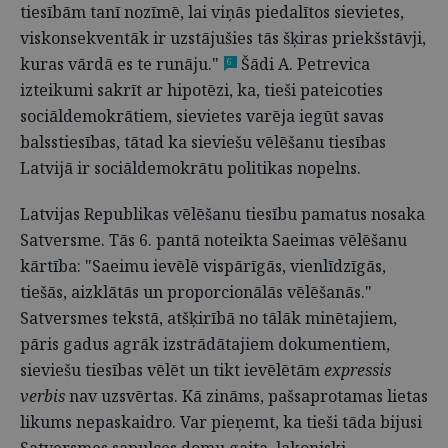
tiesībām tanī nozīmē, lai viņās piedalītos sievietes,
viskonsekventāk ir uzstājušies tās šķiras priekšstāvji,
kuras vārdā es te runāju."
Šādi A. Petrevica
6
izteikumi sakrīt ar hipotēzi, ka, tieši pateicoties
sociāldemokrātiem, sievietes varēja iegūt savas
balsstiesības, tātad ka sieviešu vēlēšanu tiesības
Latvijā ir sociāldemokrātu politikas nopelns.
Latvijas Republikas vēlēšanu tiesību pamatus nosaka
Satversme. Tās 6. pantā noteikta Saeimas vēlēšanu
kārtība: "Saeimu ievēlē vispārīgās, vienlīdzīgās,
tiešās, aizklātās un proporcionālās vēlēšanās."
Satversmes tekstā, atšķirībā no tālāk minētajiem,
pāris gadus agrāk izstrādātajiem dokumentiem,
sieviešu tiesības vēlēt un tikt ievēlētām
expressis
verbis
nav uzsvērtas. Kā zināms, pašsaprotamas lietas
likums nepaskaidro. Var pieņemt, ka tieši tāda bijusi