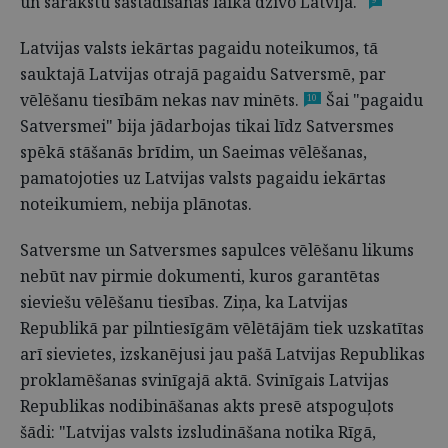
un sarakstu sastādīšanas laikā dzīvo Latvijā."
Latvijas valsts iekārtas pagaidu noteikumos, tā
sauktajā Latvijas otrajā pagaidu Satversmē, par
vēlēšanu tiesībām nekas nav minēts.
Šai "pagaidu
10
Satversmei" bija jādarbojas tikai līdz Satversmes
spēkā stāšanās brīdim, un Saeimas vēlēšanas,
pamatojoties uz Latvijas valsts pagaidu iekārtas
noteikumiem, nebija plānotas.
Satversme un Satversmes sapulces vēlēšanu likums
nebūt nav pirmie dokumenti, kuros garantētas
sieviešu vēlēšanu tiesības. Ziņa, ka Latvijas
Republikā par pilntiesīgām vēlētājām tiek uzskatītas
arī sievietes, izskanējusi jau pašā Latvijas Republikas
proklamēšanas svinīgajā aktā. Svinīgais Latvijas
Republikas nodibināšanas akts presē atspoguļots
šādi: "Latvijas valsts izsludināšana notika Rīgā,