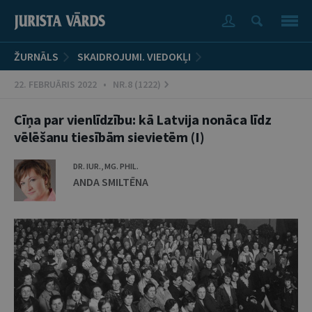
ŽURNĀLS
SKAIDROJUMI. VIEDOKĻI
22. FEBRUĀRIS 2022 • NR.8 (1222)
Cīņa par vienlīdzību: kā Latvija nonāca līdz
vēlēšanu tiesībām sievietēm (I)
DR. IUR., MG. PHIL.
ANDA SMILTĒNA