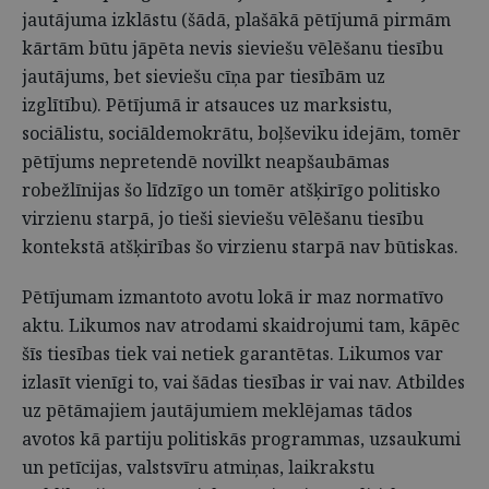
jautājuma izklāstu (šādā, plašākā pētījumā pirmām
kārtām būtu jāpēta nevis sieviešu vēlēšanu tiesību
jautājums, bet sieviešu cīņa par tiesībām uz
izglītību). Pētījumā ir atsauces uz marksistu,
sociālistu, sociāldemokrātu, boļševiku idejām, tomēr
pētījums nepretendē novilkt neapšaubāmas
robežlīnijas šo līdzīgo un tomēr atšķirīgo politisko
virzienu starpā, jo tieši sieviešu vēlēšanu tiesību
kontekstā atšķirības šo virzienu starpā nav būtiskas.
Pētījumam izmantoto avotu lokā ir maz normatīvo
aktu. Likumos nav atrodami skaidrojumi tam, kāpēc
šīs tiesības tiek vai netiek garantētas. Likumos var
izlasīt vienīgi to, vai šādas tiesības ir vai nav. Atbildes
uz pētāmajiem jautājumiem meklējamas tādos
avotos kā partiju politiskās programmas, uzsaukumi
un petīcijas, valstsvīru atmiņas, laikrakstu