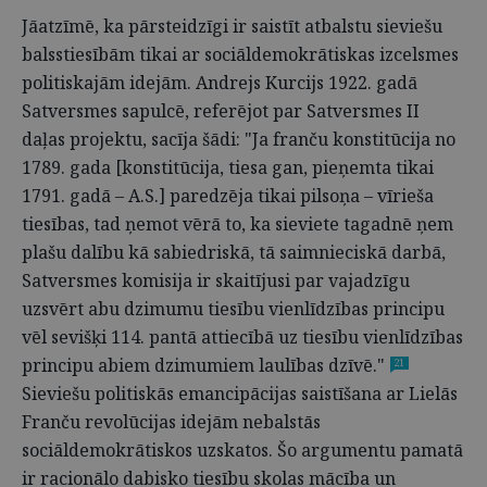
Jāatzīmē, ka pārsteidzīgi ir saistīt atbalstu sieviešu
balsstiesībām tikai ar sociāldemokrātiskas izcelsmes
politiskajām idejām. Andrejs Kurcijs 1922. gadā
Satversmes sapulcē, referējot par Satversmes II
daļas projektu, sacīja šādi: "Ja franču konstitūcija no
1789. gada [konstitūcija, tiesa gan, pieņemta tikai
1791. gadā – A.S.] paredzēja tikai pilsoņa – vīrieša
tiesības, tad ņemot vērā to, ka sieviete tagadnē ņem
plašu dalību kā sabiedriskā, tā saimnieciskā darbā,
Satversmes komisija ir skaitījusi par vajadzīgu
uzsvērt abu dzimumu tiesību vienlīdzības principu
vēl sevišķi 114. pantā attiecībā uz tiesību vienlīdzības
principu abiem dzimumiem laulības dzīvē."
21
Sieviešu politiskās emancipācijas saistīšana ar Lielās
Franču revolūcijas idejām nebalstās
sociāldemokrātiskos uzskatos. Šo argumentu pamatā
ir racionālo dabisko tiesību skolas mācība un