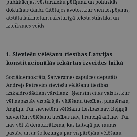
publikācijas, vēsturnieku pētījumi un politiskās
doktrīnas darbi. Citētajos avotos, kur vien iespējams,
atstāta laikmetam raksturīgā teksta stilistika un
izteiksmes veids.
1. Sieviešu vēlēšanu tiesības Latvijas
konstitucionālās iekārtas izveides laikā
Sociāldemokrāts, Satversmes sapulces deputāts
Andrejs Petrevics sieviešu vēlēšanu tiesības
izskaidro šādiem vārdiem: "Ņemsim citas valstis, kur
vēl nepastāv vispārējās vēlēšanu tiesības, piemēram,
Angliju. Tur sievietēm vēlēšanu tiesības nav, Beļģijā
sievietēm vēlēšanu tiesības nav, Francijā arī nav. Tur
nav vēl tā demokrātisma, kas Latvijā pie mums
pastāv, un ar šo lozungu par vispārējām vēlēšanu