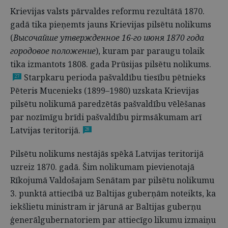
Krievijas valsts pārvaldes reformu rezultātā 1870.
gadā tika pieņemts jauns Krievijas pilsētu nolikums
(
Высо­чайше утвержденное 16-го июня 1870 года
городо­вое положение
), kuram par paraugu tolaik
tika izmantots 1808. gada Prūsijas pilsētu nolikums.
Starpkaru perioda pašvaldību tiesību pētnieks
27
Pēteris Mucenieks (1899–1980) uzskata Krievijas
pilsētu nolikumā paredzētās pašvaldību vēlēšanas
par nozīmīgu brīdi pašvaldību pirmsākumam arī
Latvijas teritorijā.
28
Pilsētu nolikums nestājās spēkā Latvijas teritorijā
uzreiz 1870. gadā. Šim nolikumam pievienotajā
Rīkojumā Valdošajam Senātam par pilsētu nolikumu
3. punktā attiecībā uz Baltijas guberņām noteikts, ka
iekšlietu ministram ir jārunā ar Baltijas guberņu
ģenerālgubernatoriem par attiecīgo likumu izmaiņu