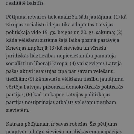
realitātē balstīts.
Pētījuma ietvaros tiek analizēti šādi jautājumi: (1) kā
Eiropas sociālistu idejas tika adaptētas Latvijas
politiskajā vidē 19. gs. beigās un 20. gs. sākumā; (2)
kāda vēlēšanu sistēma šajā laika posmā pastāvēja
Krievijas impērijā; (3) kā sieviešu un vīriešu
juridiskās līdztiesības nepieciešamību pamatoja
sociālisti un liberāļi Eiropā; (4) vai sievietes Latvijā
pašas aktīvi iesaistījās cīņā par savām vēlēšanu
tiesībām; (5) kā sieviešu vēlēšanu tiesību jautājumu
vērtēja Latvijas pilsoniski demokrātiskās politiskās
partijas; (6) kad un kāpēc Latvijas politiskajās
partijās nostiprinājās atbalsts vēlēšanu tiesībām
sievietēm.
Katram pētījumam ir savas robežas. Šis pētījums
neaptver pilnīgu sieviešu juridiskās emancipācijas