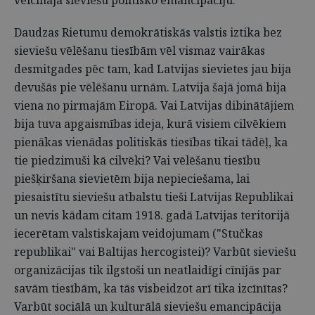
veicināja sieviešu politisko emancipāciju.
Daudzas Rietumu demokrātiskās valstis iztika bez
sieviešu vēlēšanu tiesībām vēl vismaz vairākas
desmitgades pēc tam, kad Latvijas sievietes jau bija
devušās pie vēlēšanu urnām. Latvija šajā jomā bija
viena no pirmajām Eiropā. Vai Latvijas dibinātājiem
bija tuva apgaismības ideja, kurā visiem cilvēkiem
pienākas vienādas politiskās tiesības tikai tādēļ, ka
tie piedzimuši kā cilvēki? Vai vēlēšanu tiesību
piešķiršana sievietēm bija nepieciešama, lai
piesaistītu sieviešu atbalstu tieši Latvijas Republikai
un nevis kādam citam 1918. gadā Latvijas teritorijā
iecerētam valstiskajam veidojumam ("Stučkas
republikai" vai Baltijas hercogistei)? Varbūt sieviešu
organizācijas tik ilgstoši un neatlaidīgi cīnījās par
savām tiesībām, ka tās visbeidzot arī tika izcīnītas?
Varbūt sociālā un kulturālā sieviešu emancipācija