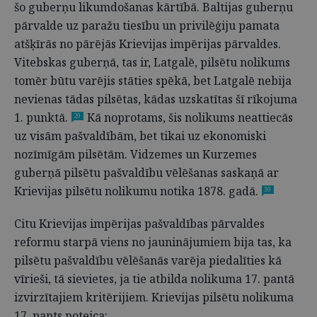
šo guberņu likumdošanas kārtībā. Baltijas guberņu
pārvalde uz paražu tiesību un privilēģiju pamata
atšķīrās no pārējās Krievijas impērijas pārvaldes.
Vitebskas guberņā, tas ir, Latgalē, pilsētu nolikums
tomēr būtu varējis stāties spēkā, bet Latgalē nebija
nevienas tādas pilsētas, kādas uzskatītas šī rīkojuma
1. punktā.
Kā noprotams, šis nolikums neattiecās
29
uz visām pašvaldībām, bet tikai uz ekonomiski
nozīmīgām pilsētām. Vidzemes un Kurzemes
guberņā pilsētu pašvaldību vēlēšanas saskaņā ar
Krievijas pilsētu nolikumu notika 1878. gadā.
30
Citu Krievijas impērijas pašvaldības pārvaldes
reformu starpā viens no jauninājumiem bija tas, ka
pilsētu pašvaldību vēlēšanās varēja piedalīties kā
vīrieši, tā sievietes, ja tie atbilda nolikuma 17. pantā
izvirzītajiem kritērijiem. Krievijas pilsētu nolikuma
17. pants noteica: