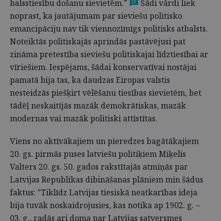
balsstiesību došanu sievietēm."
Šādi vārdi liek
18
noprast, ka jautājumam par sieviešu politisko
emancipāciju nav tik viennozīmīgs politisks atbalsts.
Noteiktās politiskajās aprindās pastāvējusi pat
zināma pretestība sieviešu politiskajai līdztiesībai ar
vīriešiem. Iespējams, šādai konservatīvai nostājai
pamatā bija tas, ka daudzas Eiropas valstis
nesteidzās piešķirt vēlēšanu tiesības sievietēm, bet
tādēļ neskaitījās mazāk demokrātiskas, mazāk
modernas vai mazāk politiski attīstītas.
Viens no aktīvākajiem un pieredzes bagātākajiem
20. gs. pirmās puses latviešu politiķiem Miķelis
Valters 20. gs. 50. gados rakstītajās atmiņās par
Latvijas Republikas dibināšanas plāniem min šādus
faktus: "Tiklīdz Latvijas tiesiskā neatkarības ideja
bija tuvāk noskaidrojusies, kas notika ap 1902. g. –
03. g., radās ari doma par Latvijas satversmes