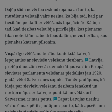
Daļēji šāda nevērība izskaidrojama arī ar to, ka
mūsdienu vēlētāji vairs nezina, kā bija tad, kad par
tiesībām piedalīties vēlēšanās bija jācīnās. Kā bija
tad, kad tiesības vēlēt bija privilēģija, kas pienācās
tikai noteiktām sabiedrības daļām, nevis tiesības, kas
pienākas katram pilsonim.
Vispārīgo vēlēšanu tiesību kontekstā Latvijā
lepojamies ar sieviešu vēlēšanu tiesībām.
Latvijā,
3
pretēji daudzām vecās demokrātijas valstīm Eiropā,
sievietes parlamenta vēlēšanās piedalījās jau 1920.
gadā, vēlot Satversmes sapulci. Tomēr jautājums, kā
ideja par sieviešu vēlēšanu tiesībām ienākusi un
nostiprinājusies Latvijas politikā un vēlāk arī
Satversmē, ir maz pētīts.
Tāpat Latvijas tiesību
4
vēsturē maz pētīts jautājums par to, kādi apsvērumi