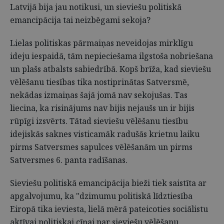
Latvijā bija jau notikusi, un sieviešu politiskā
emancipācija tai neizbēgami sekoja?
Lielas politiskas pārmaiņas neveidojas mirklīgu
ideju iespaidā, tām nepieciešama ilgstoša nobriešana
un plašs atbalsts sabiedrībā. Kopš brīža, kad sieviešu
vēlēšanu tiesības tika nostiprinātas Satversmē,
nekādas izmaiņas šajā jomā nav sekojušas. Tas
liecina, ka risinājums nav bijis nejaušs un ir bijis
rūpīgi izsvērts. Tātad sieviešu vēlēšanu tiesību
idejiskās saknes visticamāk radušās krietnu laiku
pirms Satversmes sapulces vēlēšanām un pirms
Satversmes 6. panta radīšanas.
Sieviešu politiskā emancipācija bieži tiek saistīta ar
apgalvojumu, ka "dzimumu politiskā līdztiesība
Eiropā tika ieviesta, lielā mērā pateicoties sociālistu
aktīvai politiskai cīņai par sieviešu vēlēšanu