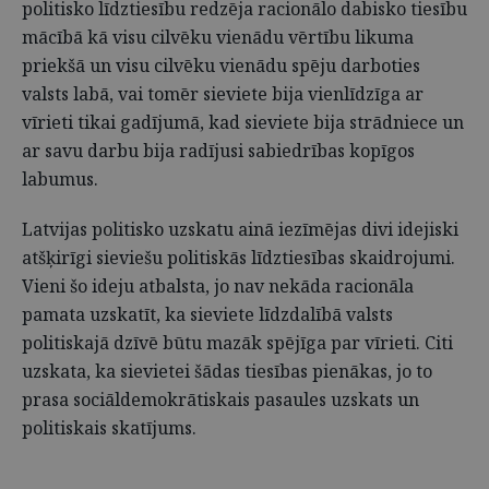
politisko līdztiesību redzēja racionālo dabisko tiesību
mācībā kā visu cilvēku vienādu vērtību likuma
priekšā un visu cilvēku vienādu spēju darboties
valsts labā, vai tomēr sieviete bija vienlīdzīga ar
vīrieti tikai gadījumā, kad sieviete bija strādniece un
ar savu darbu bija radījusi sabiedrības kopīgos
labumus.
Latvijas politisko uzskatu ainā iezīmējas divi idejiski
atšķirīgi sieviešu politiskās līdztiesības skaidrojumi.
Vieni šo ideju atbalsta, jo nav nekāda racionāla
pamata uzskatīt, ka sieviete līdzdalībā valsts
politiskajā dzīvē būtu mazāk spējīga par vīrieti. Citi
uzskata, ka sievietei šādas tiesības pienākas, jo to
prasa sociāldemokrātiskais pasaules uzskats un
politiskais skatījums.