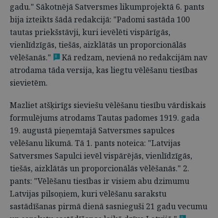
gadu." Sākotnējā Satversmes likumprojektā 6. pants
bija izteikts šādā redakcijā: "Padomi sastāda 100
tautas priekšstāvji, kuri ievēlēti vispārīgās,
vienlīdzīgās, tiešās, aizklātās un proporcionālās
vēlēšanās."
Kā redzam, nevienā no redakcijām nav
8
atrodama tāda versija, kas liegtu vēlēšanu tiesības
sievietēm.
Mazliet atšķirīgs sieviešu vēlēšanu tiesību vārdiskais
formulējums atrodams Tautas padomes 1919. gada
19. augustā pieņemtajā Satversmes sapulces
vēlēšanu likumā. Tā 1. pants noteica: "Latvijas
Satversmes Sapulci ievēl vispārējās, vienlīdzīgās,
tiešās, aizklātās un proporcionālās vēlēšanās." 2.
pants: "Vēlēšanu tiesības ir visiem abu dzimumu
Latvijas pilsoņiem, kuri vēlēšanu sarakstu
sastādīšanas pirmā dienā sasnieguši 21 gadu vecumu
9