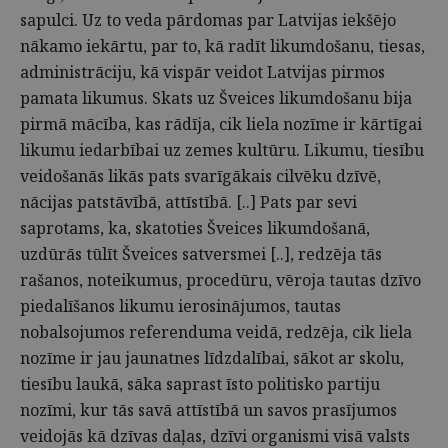
sapulci. Uz to veda pārdomas par Latvijas iekšējo
nākamo iekārtu, par to, kā radīt likumdošanu, tiesas,
administrāciju, kā vispār veidot Latvijas pirmos
pamata likumus. Skats uz Šveices likumdošanu bija
pirmā mācība, kas rādīja, cik liela nozīme ir kārtīgai
likumu iedarbībai uz zemes kultūru. Likumu, tiesību
veidošanās likās pats svarīgākais cilvēku dzīvē,
nācijas patstāvībā, attīstībā. [..] Pats par sevi
saprotams, ka, skatoties Šveices likumdošanā,
uzdūrās tūlīt Šveices satversmei [..], redzēja tās
rašanos, noteikumus, procedūru, vēroja tautas dzīvo
piedalīšanos likumu ierosinājumos, tautas
nobalsojumos referenduma veidā, redzēja, cik liela
nozīme ir jau jaunatnes līdzdalībai, sākot ar skolu,
tiesību laukā, sāka saprast īsto politisko partiju
nozīmi, kur tās savā attīstībā un savos prasījumos
veidojās kā dzīvas daļas, dzīvi organismi visā valsts