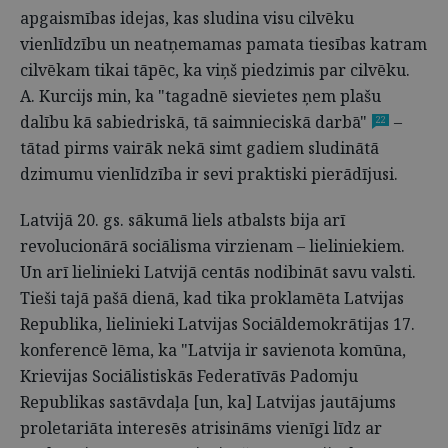
apgaismības idejas, kas sludina visu cilvēku
vienlīdzību un neatņemamas pamata tiesības katram
cilvēkam tikai tāpēc, ka viņš piedzimis par cilvēku.
A. Kurcijs min, ka "tagadnē sievietes ņem plašu
dalību kā sabiedriskā, tā saimnieciskā darbā"
–
22
tātad pirms vairāk nekā simt gadiem sludinātā
dzimumu vienlīdzība ir sevi praktiski pierādījusi.
Latvijā 20. gs. sākumā liels atbalsts bija arī
revolucionārā sociālisma virzienam – lieliniekiem.
Un arī lielinieki Latvijā centās nodibināt savu valsti.
Tieši tajā pašā dienā, kad tika proklamēta Latvijas
Republika, lielinieki Latvijas Sociāldemokrātijas 17.
konferencē lēma, ka "Latvija ir savienota komūna,
Krievijas Sociālistiskās Federatīvās Padomju
Republikas sastāvdaļa [un, ka] Latvijas jautājums
proletariāta interesēs atrisināms vienīgi līdz ar