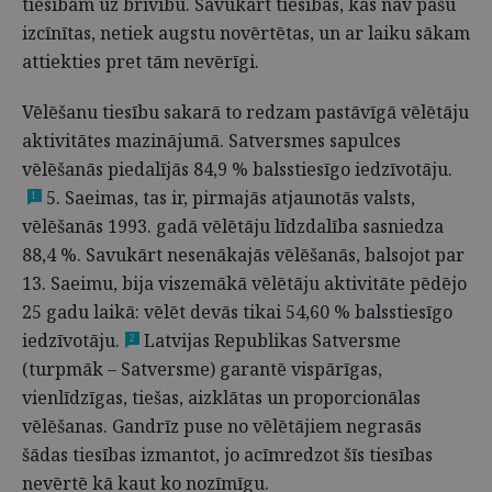
tiesībām uz brīvību. Savukārt tiesības, kas nav pašu
izcīnītas, netiek augstu novērtētas, un ar laiku sākam
attiekties pret tām nevērīgi.
Vēlēšanu tiesību sakarā to redzam pastāvīgā vēlētāju
aktivitātes mazinājumā. Satversmes sapulces
vēlēšanās piedalījās 84,9 % balsstiesīgo iedzīvotāju.
5. Saeimas, tas ir, pirmajās atjaunotās valsts,
1
vēlēšanās 1993. gadā vēlētāju līdzdalība sasniedza
88,4 %. Savukārt nesenākajās vēlēšanās, balsojot par
13. Saeimu, bija viszemākā vēlētāju aktivitāte pēdējo
25 gadu laikā: vēlēt devās tikai 54,60 % balsstiesīgo
iedzīvotāju.
Latvijas Republikas Satversme
2
(turpmāk – Satversme) garantē vispārīgas,
vienlīdzīgas, tiešas, aizklātas un proporcionālas
vēlēšanas. Gandrīz puse no vēlētājiem negrasās
šādas tiesības izmantot, jo acīmredzot šīs tiesības
nevērtē kā kaut ko nozīmīgu.