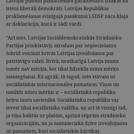
Latvijas pilsoņu pamattiesību garantēšanu izsakās kā
īsteni liberāli demokrāti. Latvijas Republikas
proklamēšanas svinīgajā pasākumā LSDSP nāca klajā
ar deklarāciju, kurā ir šādi vārdi:
"Arī mēs, Latvijas Sociāldemokratiskās Strādnieku
Partijas priekšstāvji, atrodam par nepieciešamu
šobrīd veicināt brīvās Latvijas izveidošanos par
patstāvīgu valsti. Brīvā, neatkarīgā Latvija mums
tomēr nav mērķis, bet tikai līdzeklis mūsu mērķu
sasniegšanai. Kā agrāk, tā tagad, mēs stāvam uz
sociālistiskās internacionāles pamatiem. Viņas un
tamlīdz mūsu mērķis ir – sociālistiskā republika
brīvu tautu savienībā. Sociālistisku republiku var
ievest tikai sociālistiska valdība, un arī tā vienīgi tad,
ja viņa balstās uz plašām, apziņā stiprām strādnieku
organizācijām, un ja saimnieciskā dzīve izveidojusies
uz pamatiem, kuri sociālistiskās kārtības