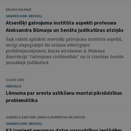
ERLENS KALNIŅŠ
SKAIDROJUMI. VIEDOKĻI
Atsevišķi galvojuma institūta aspekti profesora
Aleksandra Būmaņa un Senāta judikatūras atziņās
Šajā rakstā aplūkoti atsevišķi galvojuma institūta aspekti,
secīgi atspoguļojot tās atziņas attiecīgajos
problēmjautājumos, kuras atrodamas A. Būmaņa
disertācijā "Galvojums civiltiesībās" un ir izteiktas Senāta
jaunākajā judikatūrā
OLAVS CERS
VIEDOKLIS
Lēmuma par aresta uzlikšanu mantai pārsūdzības
problemātika
GABRIELA ŠANTARE, ANNA VLADIMIROVA-KRJUKOVA
SKAIDROJUMI. VIEDOKĻI
Kā izsniegt personas datus uzraudzības iestādēm,