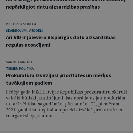
nepārkāpjot datu aizsardzības prasības
VIKTORIJA SOŅECA
SKAIDROJUMI. VIEDOKĻI
Arī VID ir jāievēro Vispārīgās datu aizsardzības
regulas nosacījumi
SANNIJA MATULE
TIESĪBU POLITIKA
Prokuratūra izvirzījusi prioritātes un mērķus
tuvākajiem gadiem
Pēdējā gada laikā Latvijas Republikas prokuratūru skāruši
vairāki būtiski jauninājumi, kas norāda uz jau notikušām
un arī vēl tikai sagaidāmām pārmaiņām. Tā, piemēram,
2021. gadā tika turpināta iepriekš aizsāktā prokuratūras
reorganizācija, mainot ...