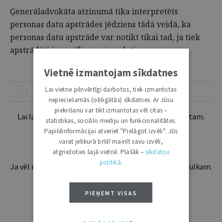
Ģenerāladvokāta atzinumā tika interpretēts
personas datu apstrādes jēdziens tādā veidā, ka
personas datu apstrāde var notikt tikai tad, ja tiek
apstrādāti jau reāli personas dati.
Vietnē izmantojam sīkdatnes
Lai vietne pilnvērtīgi darbotos, tiek izmantotas
ŠIS RAKSTS PIEEJAMS “JURISTA VĀRDA” ABONENTIEM
nepieciešamās (obligātās) sīkdatnes. Ar Jūsu
piekrišanu var tikt izmantotas vēl citas –
Lai lasītu šo rakstu tālāk, Tev jābūt žurnāla abonentam.
statistikas, sociālo mediju un funkcionalitātes.
Esošos abonentus lūdzam autorizēties:
Papildinformācijai atveriet "Pielāgot izvēli". Jūs
varat jebkurā brīdī mainīt savu izvēli,
atgriežoties šajā vietnē. Plašāk –
sīkdatņu
politikā
.
Ja vēl neesi abonents, aicinām pievienoties lasītāju pulkam.
Iegūsi tūlītēju piekļuvi digitālajam saturam!
PIEŅEMT VISAS
ABONĒT