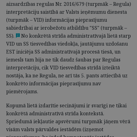
aizsardzības regulas Nr. 2016/679 (turpmāk – Regula)
interpretāciju saistībā ar Valsts ieņēmumu dienesta
(turpmāk – VID) informācijas pieprasījumu
sabiedrībai ar ierobežotu atbildību "SS" (turpmāk –
SS).
No konkrētā strīda administratīvajā lietā starp
2
VID un SS tiesvedības viedokļa, jautājumu uzdošanu
EST iniciēja SS administratīvajā procesā tiesā, un
iemesls tam bija ne tik daudz šaubas par Regulas
interpretāciju, cik VID tiesvedības strīdā izteiktā
nostāja, ka ne Regula, ne arī tās 5. pants attiecībā uz
konkrēto informācijas pieprasījumu nav
piemērojams.
Kopumā lietā izdarītie secinājumi ir svarīgi ne tikai
konkrētā administratīvā strīda kontekstā.
Spriedumā iekļautie apsvērumi turpmāk jāņem vērā
visām valsts pārvaldes iestādēm (izņemot