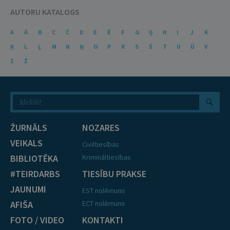
AUTORU KATALOGS
A
Ā
B
C
Č
D
E
Ē
F
G
Ģ
H
I
J
K
Ķ
L
Ļ
M
N
Ņ
O
P
R
S
Š
T
U
Ū
V
Z
Ž
ŽURNĀLS
NOZARES
VEIKALS
Civiltiesības
BIBLIOTĒKA
Krimināltiesības
#TEIRDARBS
TIESĪBU PRAKSE
JAUNUMI
EST nolēmumi
AFIŠA
ECT nolēmumi
FOTO / VIDEO
KONTAKTI