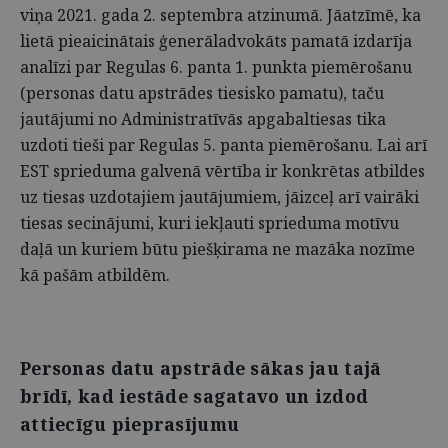
viņa 2021. gada 2. septembra atzinumā. Jāatzīmē, ka
lietā pieaicinātais ģenerāladvokāts pamatā izdarīja
analīzi par Regulas 6. panta 1. punkta piemērošanu
(personas datu apstrādes tiesisko pamatu), taču
jautājumi no Administratīvās apgabaltiesas tika
uzdoti tieši par Regulas 5. panta piemērošanu. Lai arī
EST sprieduma galvenā vērtība ir konkrētas atbildes
uz tiesas uzdotajiem jautājumiem, jāizceļ arī vairāki
tiesas secinājumi, kuri iekļauti sprieduma motīvu
daļā un kuriem būtu piešķirama ne mazāka nozīme
kā pašām atbildēm.
Personas datu apstrāde sākas jau tajā
brīdī, kad iestāde sagatavo un izdod
attiecīgu pieprasījumu