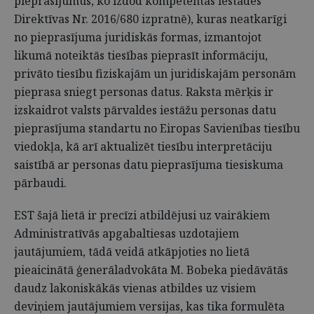
pieprasījumus, ko izdod kompetentās iestādes
Direktīvas Nr. 2016/680 izpratnē), kuras neatkarīgi
no pieprasījuma juridiskās formas, izmantojot
likumā noteiktās tiesības pieprasīt informāciju,
privāto tiesību fiziskajām un juridiskajām personām
pieprasa sniegt personas datus. Raksta mērķis ir
izskaidrot valsts pārvaldes iestāžu personas datu
pieprasījuma standartu no Eiropas Savienības tiesību
viedokļa, kā arī aktualizēt tiesību interpretāciju
saistībā ar personas datu pieprasījuma tiesiskuma
pārbaudi.
EST šajā lietā ir precīzi atbildējusi uz vairākiem
Administratīvās apgabaltiesas uzdotajiem
jautājumiem, tādā veidā atkāpjoties no lietā
pieaicinātā ģenerāladvokāta M. Bobeka piedāvātās
daudz lakoniskākās vienas atbildes uz visiem
deviņiem jautājumiem versijas, kas tika formulēta