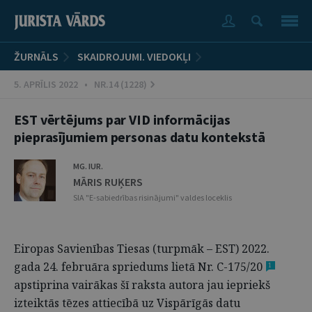
ŽURNĀLS
SKAIDROJUMI. VIEDOKĻI
5. APRĪLIS 2022 • NR.14 (1228)
EST vērtējums par VID informācijas
pieprasījumiem personas datu kontekstā
MG. IUR.
MĀRIS RUĶERS
SIA "E-sabiedrības risinājumi" valdes loceklis
Eiropas Savienības Tiesas (turpmāk – EST) 2022.
gada 24. februāra spriedums lietā Nr. C-175/20
1
apstiprina vairākas šī raksta autora jau iepriekš
izteiktās tēzes attiecībā uz Vispārīgās datu