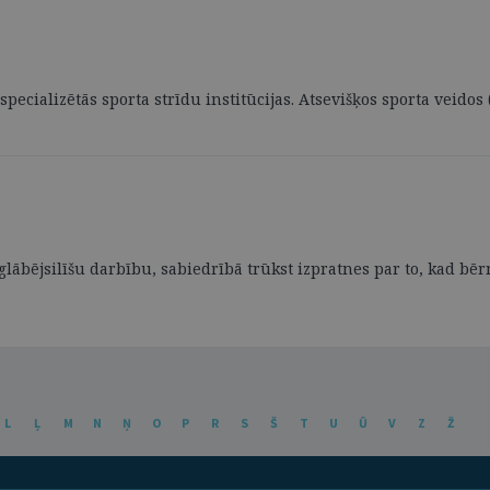
 specializētās sporta strīdu institūcijas. Atsevišķos sporta veidos
lābējsilīšu darbību, sabiedrībā trūkst izpratnes par to, kad bērn
L
Ļ
M
N
Ņ
O
P
R
S
Š
T
U
Ū
V
Z
Ž