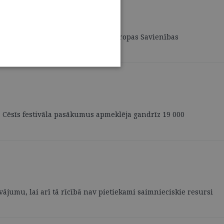
36 zvērinātu advokātu palīgi un 16 Eiropas Savienības
ijā Cēsīs festivāla pasākumus apmeklēja gandrīz 19 000
ājumu, lai arī tā rīcībā nav pietiekami saimnieciskie resursi