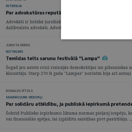
INTERVIJA
Par advokatūras reputāciju atbild katrs Latvijas adv
Advokāti ir lielākā juridiskā profesija Latvijā – šobrīd advok
dalībvalstu advokāti. Advokāti ir tiesu sistēmai piederīgas, ...
JURISTA VĀRDS
NOTIKUMS
Temīdas telts sarunu festivālā "Lampa"
Šogad jau astoto reizi risinājās demokrātijas un pilsoniskas s
klausītāju. Starp 270 šī gada "Lampas" norisēm bija arī astoņi .
RONALDS VĪTOLS
SKAIDROJUMI. VIEDOKĻI
Par solidāru atbildību, ja publiskā iepirkumā pretend
Šobrīd Publisko iepirkumu likuma normas pieļauj iespēju, ka 
vai finansiālās spējas, lai izpildītu saistības pret pasūtītāju. ...