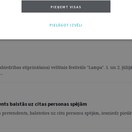
PIEŅEMT VISAS
okāts
ātu kolēģijā ir 1354 biedri, no tiem 1202 ir zvērināti advokāti, 1
PIELĀGOT IZVĒLI
abiedrības stiprināšanai veltītais festivāls "Lampa". 1. un 2. jūl
..
ents balstās uz citas personas spējām
pretendents, balstoties uz citu personu spējām, iesniedz piedāv