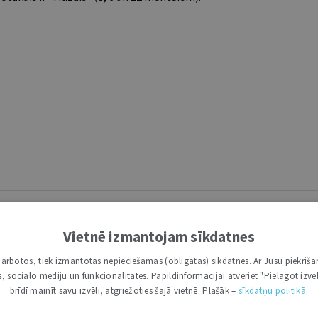
Vietnē izmantojam sīkdatnes
i darbotos, tiek izmantotas nepieciešamās (obligātās) sīkdatnes. Ar Jūsu piekriša
kas, sociālo mediju un funkcionalitātes. Papildinformācijai atveriet "Pielāgot izvēl
brīdī mainīt savu izvēli, atgriežoties šajā vietnē. Plašāk –
sīkdatņu politikā
.