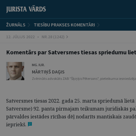
ŽURNĀLS
TIESĪBU PRAKSES KOMENTĀRI
12. JŪLIJS 2022 • NR.28 (1242)
Komentārs par Satversmes tiesas spriedumu liet
MG. IUR.
MĀRTIŅŠ DAĢIS
Zvērināts advokāts ZAB "Šķiņķis Pētersons", pieteikuma iesniedzēja
Satversmes tiesas 2022. gada 25. marta spriedumā lietā
Satversme) 92. panta pirmajam teikumam juridiskās pa
pārvaldes iestādes rīcības dēļ nodarīts mantiskais zaud
iepriekš.
2