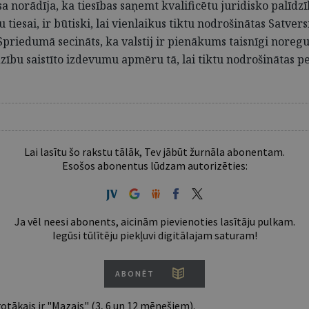
sa norādīja, ka tiesības saņemt kvalificētu juridisko palīdz
 tiesai, ir būtiski, lai vienlaikus tiktu nodrošinātas Satv
īgi Spriedumā secināts, ka valstij ir pienākums taisnīgi nore
ību saistīto izdevumu apmēru tā, lai tiktu nodrošinātas pe
Lai lasītu šo rakstu tālāk, Tev jābūt žurnāla abonentam.
Esošos abonentus lūdzam autorizēties:
Ja vēl neesi abonents, aicinām pievienoties lasītāju pulkam.
Iegūsi tūlītēju piekļuvi digitālajam saturam!
ABONĒT
tākais ir "Mazais" (3, 6 un 12 mēnešiem).