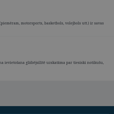
 (piemēram, motorsports, basketbols, volejbols utt.) ir savas
a ievietošana glābējsilītē uzskatāma par tiesiski notikušu,