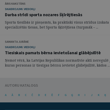
ĀRIS KAKSTĀNS
SKAIDROJUMI. VIEDOKĻI
Darba strīdi sporta nozares šķīrējtiesās
Sporta tiesībās ir pieņemts, ka praktiski visus strīdus izskata
specializētās tiesas, bet Sporta šķīrējtiesa (turpmāk – ...
SAMANTA JURĀNE
SKAIDROJUMI. VIEDOKĻI
Tiesiskais pamats bērna ievietošanai glābējsilītē
Ņemot vērā, ka Latvijas Republikas normatīvie akti neregulē g
kuras personas ir tiesīgas bērnu ievietot glābējsilītē, kādos ...
AUTORU KATALOGS
A
Ā
B
C
Č
D
E
Ē
F
G
Ģ
H
I
J
K
Ķ