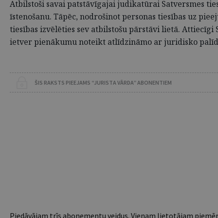
Atbilstoši savai patstāvīgajai judikatūrai Satversmes tie
īstenošanu. Tāpēc, nodrošinot personas tiesības uz pieeju
tiesības izvēlēties sev atbilstošu pārstāvi lietā. Attiec
ietver pienākumu noteikt atlīdzināmo ar juridisko palīdz
ŠIS RAKSTS PIEEJAMS “JURISTA VĀRDA” ABONENTIEM
Piedāvājam trīs abonementu veidus. Vienam lietotājam piemēro