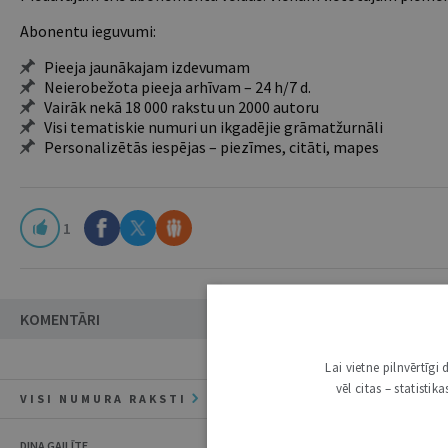
Abonentu ieguvumi:
Pieeja jaunākajam izdevumam
Neierobežota pieeja arhīvam – 24 h/7 d.
Vairāk nekā 18 000 rakstu un 2000 autoru
Visi tematiskie numuri un ikgadējie grāmatžurnāli
Personalizētās iespējas – piezīmes, citāti, mapes
1
KOMENTĀRI
Lai vietne pilnvērtīg
vēl citas – statisti
VISI NUMURA RAKSTI
DINA GAILĪTE