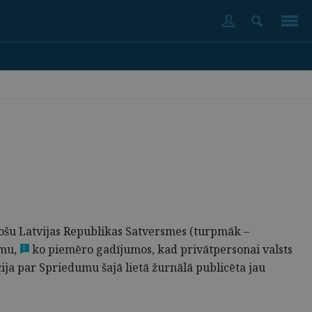
tošu Latvijas Republikas Satversmes (turpmāk –
mu,
ko piemēro gadījumos, kad privātpersonai valsts
1
ija par Spriedumu šajā lietā žurnālā publicēta jau