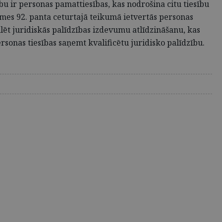
ību ir personas pamattiesības, kas nodrošina citu tiesību
ersmes 92. panta ceturtajā teikumā ietvertās personas
gulēt juridiskās palīdzības izdevumu atlīdzināšanu, kas
rsonas tiesības saņemt kvalificētu juridisko palīdzību.