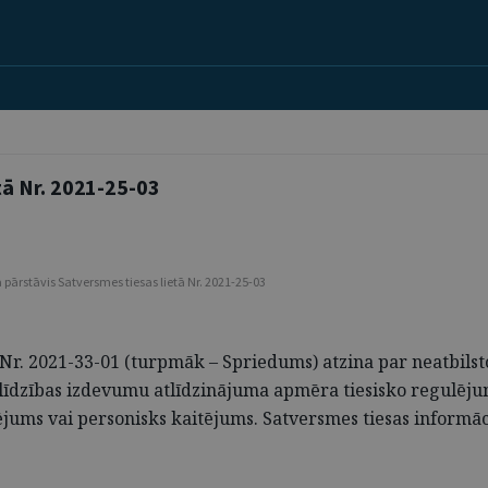
ā Nr. 2021-25-03
 pārstāvis Satversmes tiesas lietā Nr. 2021-25-03
 Nr. 2021-33-01 (turpmāk – Spriedums) atzina par neatbils
līdzības izdevumu atlīdzinājuma apmēra tiesisko regulēju
ējums vai personisks kaitējums. Satversmes tiesas informāc