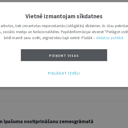
Vietnē izmantojam sīkdatnes
i darbotos, tiek izmantotas nepieciešamās (obligātās) sīkdatnes. Ar Jūsu piekriša
kas, sociālo mediju un funkcionalitātes. Papildinformācijai atveriet "Pielāgot izvēl
brīdī mainīt savu izvēli, atgriežoties šajā vietnē. Plašāk –
sīkdatņu politikā
.
PIEŅEMT VISAS
PIELĀGOT IZVĒLI
 un īpašuma nostiprināšanu zemesgrāmatā