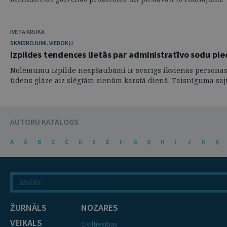
IVETA KRUKA
SKAIDROJUMI. VIEDOKĻI
Izpildes tendences lietās par administratīvo sodu pie
Nolēmumu izpilde neapšaubāmi ir svarīgs ikvienas personas tie
ūdens glāze aiz slēgtām sienām karstā dienā. Taisnīguma sajūt
AUTORU KATALOGS
A
Ā
B
C
Č
D
E
Ē
F
G
Ģ
H
I
J
K
Ķ
ŽURNĀLS
NOZARES
VEIKALS
Civiltiesības