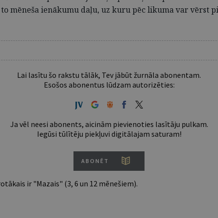
 to mēneša ienākumu daļu, uz kuru pēc likuma var vērst p
Lai lasītu šo rakstu tālāk, Tev jābūt žurnāla abonentam.
Esošos abonentus lūdzam autorizēties:
Ja vēl neesi abonents, aicinām pievienoties lasītāju pulkam.
Iegūsi tūlītēju piekļuvi digitālajam saturam!
ABONĒT
tākais ir "Mazais" (3, 6 un 12 mēnešiem).