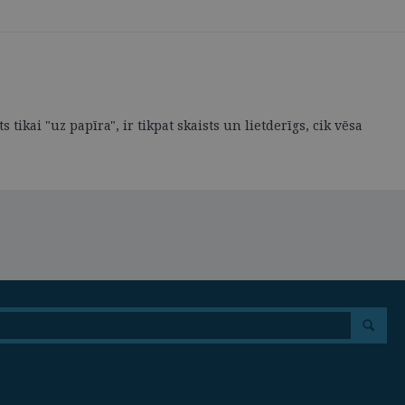
kai "uz papīra", ir tikpat skaists un lietderīgs, cik vēsa