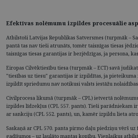
Efektīvas nolēmumu izpildes procesuālie asp
Atbilstoši Latvijas Republikas Satversmes (turpmāk – Sa­
pantā tas nav tieši atrunāts, tomēr taisnīgas tiesas jēdzi
taisnīgas tiesas garantijas ir bezjēdzīgas, ja persona, ka
Eiropas Cilvēktiesību tiesa (turpmāk – ECT) savā judikat
"tiesības uz tiesu" garantijas ir izpildītas, ja pieteikum
izpildīt spriedumu nav notikusi valsts iestāžu nolaidība
Civilprocesa likumā (turpmāk – CPL) ietvertā nolēmumu 
izpildes līdzekļus (CPL 557. pants). Tieši parādniekam i
ar sankciju (CPL 552. pants), un, kamēr izpildu lieta at
Saskaņā ar CPL 570. panta pirmo daļu piedziņu vērš uz 
gadījumos – uz laulāto mantas kopību. Vienlaikus atbils