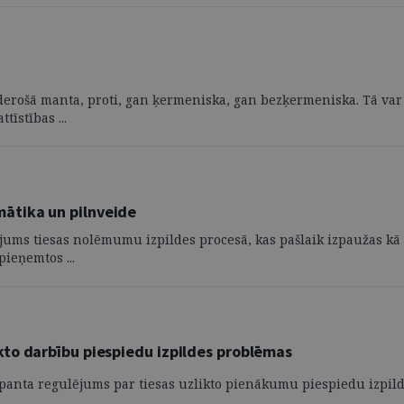
erošā manta, proti, gan ķermeniska, gan bezķermeniska. Tā var 
tīstības ...
ātika un pilnveide
jums tiesas nolēmumu izpildes procesā, kas pašlaik izpaužas k
ieņemtos ...
to darbību piespiedu izpildes problēmas
. panta regulējums par tiesas uzlikto pienākumu piespiedu izpildi