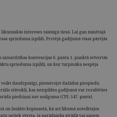
 likumiskās intereses taisnīgā tiesā. Lai gan minētajā
 tiesas sprieduma izpildi. Pretējā gadījumā visas pārējās
u aizsardzības konvencijas 6. panta 1. punktā ietvertās
i panāktu sprieduma izpildi, un kur turpmāka nespēja
u veikt daudzpusīgi, piemērojot dažādus piespiedu
iālo stāvokli, kas neizpildes gadījumā var rezultēties
 parāda piedziņai nav noilguma (CPL 547. pants).
mā un laulāto kopmantā, kā arī likumā noteiktajos
antu netiek vērsta, ja parādnieks strādā vai saņem