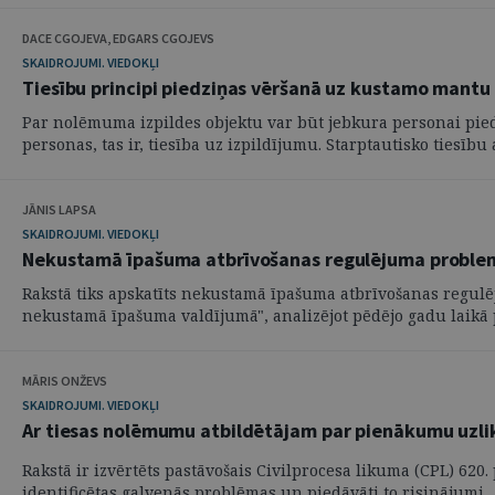
DACE CGOJEVA, EDGARS CGOJEVS
SKAIDROJUMI. VIEDOKĻI
Tiesību principi piedziņas vēršanā uz kustamo mantu
Par nolēmuma izpildes objektu var būt jebkura personai pied
personas, tas ir, tiesība uz izpildījumu. Starptautisko tiesību at
JĀNIS LAPSA
SKAIDROJUMI. VIEDOKĻI
Nekustamā īpašuma atbrīvošanas regulējuma problem
Rakstā tiks apskatīts nekustamā īpašuma atbrīvošanas regulē
nekustamā īpašuma valdījumā", analizējot pēdējo gadu laikā p
MĀRIS ONŽEVS
SKAIDROJUMI. VIEDOKĻI
Ar tiesas nolēmumu atbildētājam par pienākumu uzlik
Rakstā ir izvērtēts pastāvošais Civilprocesa likuma (CPL) 620
identificētas galvenās problēmas un piedāvāti to risinājumi.