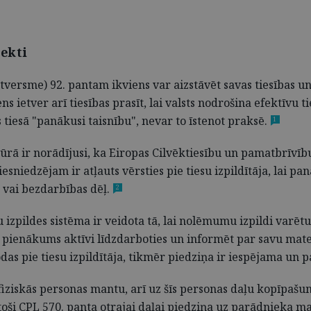
ekti
tversme) 92. pantam ikviens var aizstāvēt savas tiesības un
ens ietver arī tiesības prasīt, lai valsts nodrošina efektīvu
s tiesā "panākusi taisnību", nevar to īstenot praksē.
1
ūrā ir norādījusi, ka Eiropas Cilvēktiesību un pamatbrīvīb
a iesniedzējam ir atļauts vērsties pie tiesu izpildītāja, la
s vai bezdarbības dēļ.
2
izpildes sistēma ir veidota tā, lai nolēmumu izpildi varēt
r pienākums aktīvi līdzdarboties un informēt par savu mater
rodas pie tiesu izpildītāja, tikmēr piedziņa ir iespējama un
fiziskās personas mantu, arī uz šīs personas daļu kopīpašu
toši CPL 570. panta otrajai daļai piedziņa uz parādnieka m