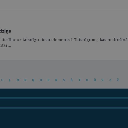
dziņu
sību uz taisnīgu tiesu elements.1 Taisnīgums, kas nodrošināts ti
ai ...
L
Ļ
M
N
Ņ
O
P
R
S
Š
T
U
Ū
V
Z
Ž