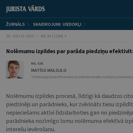
ŽURNĀLS
SKAIDROJUMI. VIEDOKĻI
26. JŪLIJS 2022 • NR.30 (1244)
Nolēmumu izpildes par parāda piedziņu efektivitā
MG. IUR.
MATĪSS MALOJLO
Tiesībsarga biroja Pilsonisko un politisko tiesību nodaļas juridiska
Nolēmumu izpildes procesā, līdzīgi kā daudzos citos
piedzinējs un parādnieks, kur zvērināts tiesu izpild
nepieciešams aktīvi līdzdarboties gan no piedzinēja p
parādnieka nozīmīgo lomu nolēmuma efektīvā izpild
interešu ievērošanu.