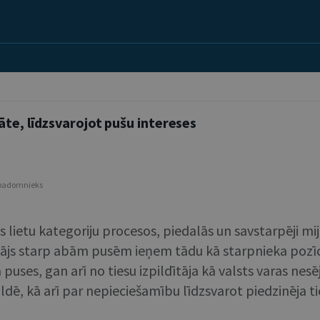
te, līdzsvarojot pušu intereses
is padomnieks
 lietu kategoriju procesos, piedalās un savstarpēji mi
ītājs starp abām pusēm ieņem tādu kā starpnieka pozīcij
uses, gan arī no tiesu izpildītāja kā valsts varas nesēj
ē, kā arī par nepieciešamību līdzsvarot piedzinēja t