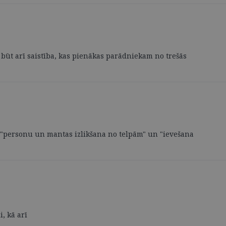
būt arī saistība, kas pienākas parādniekam no trešās
ā "personu un mantas izlikšana no telpām" un "ievešana
, kā arī