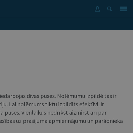
jiedarbojas divas puses. Nolēmumu izpildē tas ir
u. Lai nolēmums tiktu izpildīts efektīvi, ir
a puses. Vienlaikus nedrīkst aizmirst arī par
iesības uz prasījuma apmierinājumu un parādnieka