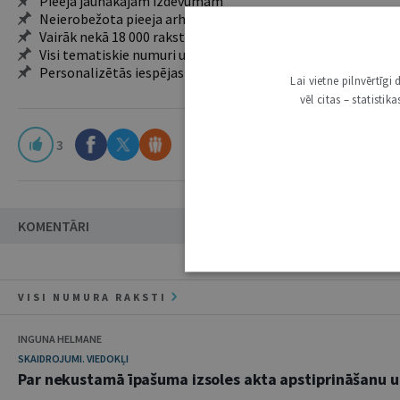
Pieeja jaunākajam izdevumam
Neierobežota pieeja arhīvam – 24 h/7 d.
Vairāk nekā 18 000 rakstu un 2000 autoru
Visi tematiskie numuri un ikgadējie grāmatžurnāli
Personalizētās iespējas – piezīmes, citāti, mapes
Lai vietne pilnvērtīg
vēl citas – statisti
3
KOMENTĀRI
VISI NUMURA RAKSTI
INGUNA HELMANE
SKAIDROJUMI. VIEDOKĻI
Par nekustamā īpašuma izsoles akta apstiprināšanu