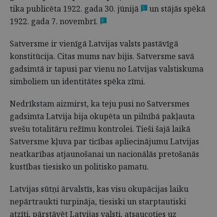
tika publicēta 1922. gada 30. jūnijā
un stājās spēkā
5
1922. gada 7. novembrī.
6
Satversme ir vienīgā Latvijas valsts pastāvīgā
konstitūcija. Citas mums nav bijis. Satversme savā
gadsimtā ir tapusi par vienu no Latvijas valstiskuma
simboliem un identitātes spēka zīmi.
Nedrīkstam aizmirst, ka teju pusi no Satversmes
gadsimta Latvija bija okupēta un pilnībā pakļauta
svešu totalitāru režīmu kontrolei. Tieši šajā laikā
Satversme kļuva par ticības apliecinājumu Latvijas
neatkarības atjaunošanai un nacionālās pretošanās
kustības tiesisko un politisko pamatu.
Latvijas sūtņi ārvalstīs, kas visu okupācijas laiku
nepārtraukti turpināja, tiesiski un starptautiski
atzīti, pārstāvēt Latvijas valsti, atsaucoties uz