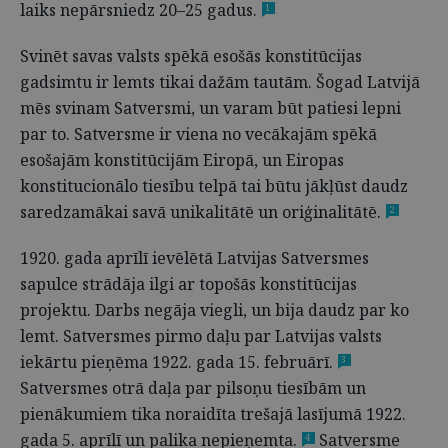
laiks nepārsniedz 20–25 gadus.
1
Svinēt savas valsts spēkā esošās konstitūcijas
gadsimtu ir lemts tikai dažām tautām. Šogad Latvijā
mēs svinam Satversmi, un varam būt patiesi lepni
par to. Satversme ir viena no vecākajām spēkā
esošajām konstitūcijām Eiropā, un Eiropas
konstitucionālo tiesību telpā tai būtu jākļūst daudz
saredzamākai savā unikalitātē un oriģinalitātē.
2
1920. gada aprīlī ievēlētā Latvijas Satversmes
sapulce strādāja ilgi ar topošās konstitūcijas
projektu. Darbs negāja viegli, un bija daudz par ko
lemt. Satversmes pirmo daļu par Latvijas valsts
iekārtu pieņēma 1922. gada 15. februārī.
3
Satversmes otrā daļa par pilsoņu tiesībām un
pienākumiem tika noraidīta trešajā lasījumā 1922.
gada 5. aprīlī un palika nepieņemta.
Satversme
4