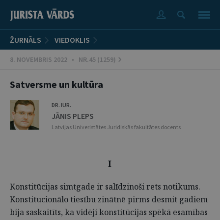
ŽURNĀLS
VIEDOKLIS
8. NOVEMBRIS 2022 • NR.45 (1259)
Satversme un kultūra
DR. IUR.
JĀNIS PLEPS
Latvijas Univeristātes Juridiskās fakultātes docents
I
Konstitūcijas simtgade ir salīdzinoši rets notikums.
Konstitucionālo tiesību zinātnē pirms desmit gadiem
bija saskaitīts, ka vidēji konstitūcijas spēkā esamības