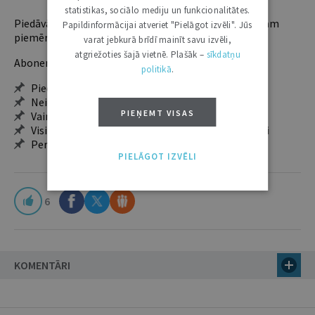
statistikas, sociālo mediju un funkcionalitātes.
Piedāvājam trīs abonementu veidus. Vienam lietotājam
Papildinformācijai atveriet "Pielāgot izvēli". Jūs
piemērotākais ir "Mazais" (3, 6 un 12 mēnešiem).
varat jebkurā brīdī mainīt savu izvēli,
atgriežoties šajā vietnē. Plašāk –
sīkdatņu
Abonentu ieguvumi:
politikā
.
Pieeja jaunākajam izdevumam
Neierobežota pieeja arhīvam – 24 h/7 d.
PIEŅEMT VISAS
Vairāk nekā 18 000 rakstu un 2000 autoru
Visi tematiskie numuri un ikgadējie grāmatžurnāli
Personalizētās iespējas – piezīmes, citāti, mapes
PIELĀGOT IZVĒLI
6
KOMENTĀRI