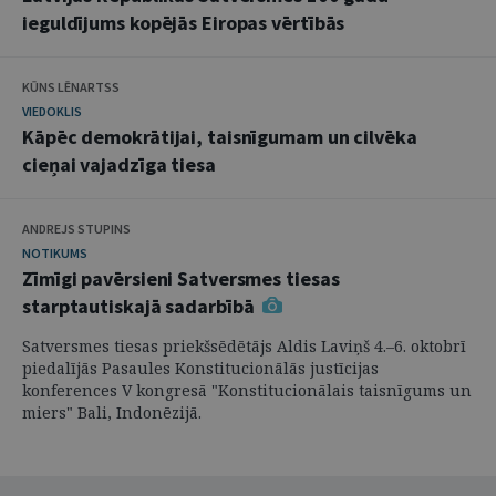
ieguldījums kopējās Eiropas vērtībās
KŪNS LĒNARTSS
VIEDOKLIS
Kāpēc demokrātijai, taisnīgumam un cilvēka
cieņai vajadzīga tiesa
ANDREJS STUPINS
NOTIKUMS
Zīmīgi pavērsieni Satversmes tiesas
starptautiskajā sadarbībā
Satversmes tiesas priekšsēdētājs Aldis Laviņš 4.–6. oktobrī
piedalījās Pasaules Konstitucionālās justīcijas
konferences V kongresā "Konstitucionālais taisnīgums un
miers" Bali, Indonēzijā.