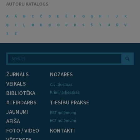
AUTORU KATALOGS
A
Ā
B
C
Č
D
E
Ē
F
G
Ģ
H
I
J
K
Ķ
L
Ļ
M
N
Ņ
O
P
R
S
Š
T
U
Ū
V
Z
Ž
ŽURNĀLS
NOZARES
VEIKALS
Civiltiesības
BIBLIOTĒKA
Krimināltiesības
#TEIRDARBS
TIESĪBU PRAKSE
JAUNUMI
EST nolēmumi
AFIŠA
ECT nolēmumi
FOTO / VIDEO
KONTAKTI
VĒSTKOPA