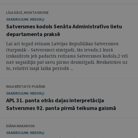
LĪGA DĀCE, MONTA KRONE
SKAIDROJUMI. VIEDOKĻI
Satversmes kodols Senāta Administratīvo lietu
departamenta praksē
Lai arī šogad svinam Latvijas Republikas Satversmes
(turpmāk – Satversme) simtgadi, tās ievads,1 kurā
izskaidrots jeb padarīts redzams Satversmes kodols,2 vēl
nav sagaidījis pat savu pirmo desmitgadi. Neskatoties uz
to, relatīvi īsajā laika periodā ...
INGA BĒRTAITE-PUDĀNE
SKAIDROJUMI. VIEDOKĻI
APL 31. panta otrās daļas interpretācija
Satversmes 92. panta pirmā teikuma gaismā
DIĀNA MAKAROVA
SKAIDROJUMI. VIEDOKĻI