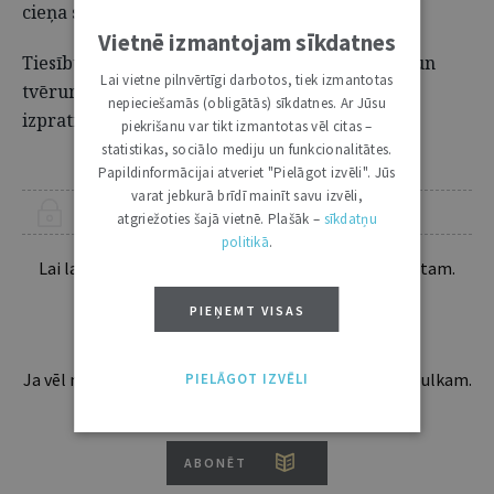
cieņa savā būtībā ir neaizskarama.
Vietnē izmantojam sīkdatnes
Tiesību uz cilvēka cieņas aizsardzību izpratne un
Lai vietne pilnvērtīgi darbotos, tiek izmantotas
tvērums attīstās līdz ar sabiedrības dzīves un
nepieciešamās (obligātās) sīkdatnes. Ar Jūsu
izpratnes pilnveidošanos.
piekrišanu var tikt izmantotas vēl citas –
statistikas, sociālo mediju un funkcionalitātes.
Papildinformācijai atveriet "Pielāgot izvēli". Jūs
varat jebkurā brīdī mainīt savu izvēli,
ŠIS RAKSTS PIEEJAMS “JURISTA VĀRDA” ABONENTIEM
atgriežoties šajā vietnē. Plašāk –
sīkdatņu
politikā
.
Lai lasītu šo rakstu tālāk, Tev jābūt žurnāla abonentam.
Esošos abonentus lūdzam autorizēties:
PIEŅEMT VISAS
Ja vēl neesi abonents, aicinām pievienoties lasītāju pulkam.
PIELĀGOT IZVĒLI
Iegūsi tūlītēju piekļuvi digitālajam saturam!
ABONĒT