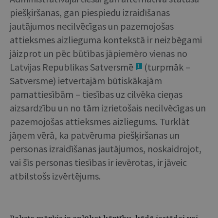
piešķiršanas, gan piespiedu izraidīšanas
jautājumos necilvēcīgas un pazemojošas
attieksmes aizlieguma kontekstā ir neizbēgami
jāizprot un pēc būtības jāpiemēro vienas no
Latvijas Republikas Satversmē
(turpmāk –
1
Satversme) ietvertajām būtiskākajām
pamattiesībām – tiesības uz cilvēka cieņas
aizsardzību un no tām izrietošais necilvēcīgas un
pazemojošas attieksmes aizliegums. Turklāt
jāņem vērā, ka patvēruma piešķiršanas un
personas izraidīšanas jautājumos, noskaidrojot,
vai šīs personas tiesības ir ievērotas, ir jāveic
atbilstošs izvērtējums.