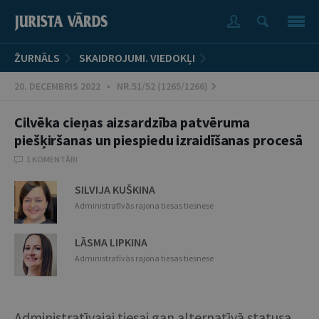
ŽURNĀLS
SKAIDROJUMI. VIEDOKĻI
20. DECEMBRIS 2022 • NR.51/52 (1265/1266)
Cilvēka cieņas aizsardzība patvēruma
piešķiršanas un piespiedu izraidīšanas procesā
1 KOMENTĀRI
SILVIJA KUŠKINA
Administratīvās rajona tiesas tiesnese
LĀSMA LIPKINA
Administratīvās rajona tiesas tiesnese
Administratīvajai tiesai gan alternatīvā statusa