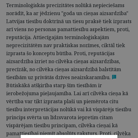
Terminoloģiskās precizitātes nolūkā nepieciešams
norādīt, ka ar jēdzienu "goda un cieņas aizsardzība"
Latvijas tiesību doktrīnā un tiesu praksē tiek izprasts
arī viens no personas pamattiesību aspektiem, proti,
reputācija. Attiecīgajām terminoloģiskajām
neprecizitātēm nav praktiskas nozīmes, ciktāl tiek
izprasta šo konceptu būtība. Proti, reputācijas
aizsardzība izriet no cilvēka cieņas aizsardzības,
precīzāk, no cilvēka cieņas aizsardzībā balstītām
tiesībām uz privātās dzīves neaizskaramību.
5
Būtiskākā atšķirība starp šīm tiesībām ir
ierobežojuma pieļaujamība. Lai arī cilvēka cieņa kā
vērtība var tikt izprasta plaši un piemērota citu
tiesību interpretācijas nolūkā vai kā vispārējs tiesību
princips svērta un līdzsvarota iepretim citam
vispārējam tiesību principam, cilvēka cieņai kā
pamattiesībai piemīt absolūts raksturs. Proti, cilvēka