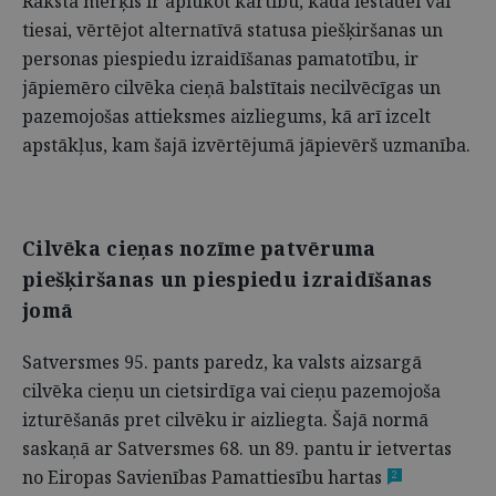
Raksta mērķis ir aplūkot kārtību, kādā iestādei vai
tiesai, vērtējot alternatīvā statusa piešķiršanas un
personas piespiedu izraidīšanas pamatotību, ir
jāpiemēro cilvēka cieņā balstītais necilvēcīgas un
pazemojošas attieksmes aizliegums, kā arī izcelt
apstākļus, kam šajā izvērtējumā jāpievērš uzmanība.
Cilvēka cieņas nozīme patvēruma
piešķiršanas un piespiedu izraidīšanas
jomā
Satversmes 95. pants paredz, ka valsts aizsargā
cilvēka cieņu un cietsirdīga vai cieņu pazemojoša
izturēšanās pret cilvēku ir aizliegta. Šajā normā
saskaņā ar Satversmes 68. un 89. pantu ir ietvertas
no Eiropas Savienības Pamattiesību hartas
2