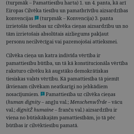
(turpmāk – Pamattiesību harta) 1. un 4. panta, kā arī
Eiropas Cilvēka tiesību un pamatbrīvību aizsardzības
konvencijas
(turpmāk – Konvencija) 3. panta
3
izrietošās tiesības uz cilvēka cieņas aizsardzību un no
tām izrietošais absolūtais aizliegums pakļaut
personu necilvēcīgai vai pazemojošai attieksmei.
Cilvēka cieņa un katra indivīda vērtība ir
pamattiesību būtība, un tā kā konstitucionāla vērtība
raksturo cilvēku kā augstāko demokrātiskas
tiesiskas valsts vērtību. Kā pamattiesība tā piemīt
ikvienam cilvēkam neatkarīgi no jebkādiem
nosacījumiem.
Pamattiesība uz cilvēka cieņas
4
(
human dignity –
angļu val.;
MenschenwŸrde
– vācu
val.;
dignitŽ humaine
– franču val.) aizsardzību ir
viena no būtiskākajām pamattiesībām, jo tā pēc
būtības ir cilvēktiesību pamatā.