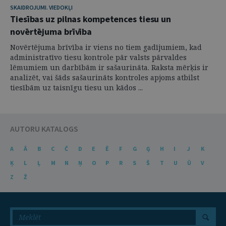
SKAIDROJUMI. VIEDOKĻI
Tiesības uz pilnas kompetences tiesu un
novērtējuma brīvība
Novērtējuma brīvība ir viens no tiem gadījumiem, kad
administratīvo tiesu kontrole pār valsts pārvaldes
lēmumiem un darbībām ir sašaurināta. Raksta mērķis ir
analizēt, vai šāds sašaurināts kontroles apjoms atbilst
tiesībām uz taisnīgu tiesu un kādos ...
AUTORU KATALOGS
A
Ā
B
C
Č
D
E
Ē
F
G
Ģ
H
I
J
K
Ķ
L
Ļ
M
N
Ņ
O
P
R
S
Š
T
U
Ū
V
Z
Ž