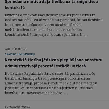
Sprieduma motīvu daļa tiesību uz taisnīgu tiesu
kontekstā
Ikvienas demokrātiskas tiesiskas valsts pienākums ir
nodrošināt efektīvu aizsardzību personai, kuras tiesiskās
intereses ir aizskartas. Viens no aizsardzības
mehānismiem ir neatkarīga tiesu vara, kuras
konstitucionālā funkcija ir tiesas spriešana. Ir ...
JAUTRĪTE BRIEDE
SKAIDROJUMI. VIEDOKĻI
Nenoteiktā tiesību jēdziena piepildīšana ar saturu
administratīvajā procesā iestādē un tiesā
No Latvijas Republikas Satversmes 92. panta izrietošo
tiesību uz taisnīgu tiesu pienācīgā nodrošināšanā
administratīvajā procesā nereti mēdz būt nozīme tādu
jēdzienu kā "nenoteiktais tiesību jēdziens", "rīcības
brīvība" un "novērtēšanas brīvība" ...
ANITA KOVAĻEVSKA