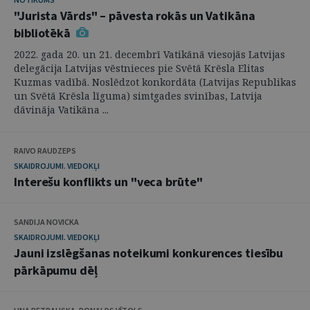
"Jurista Vārds" – pāvesta rokās un Vatikāna
bibliotēkā
2022. gada 20. un 21. decembrī Vatikānā viesojās Latvijas
delegācija Latvijas vēstnieces pie Svētā Krēsla Elitas
Kuzmas vadībā. Noslēdzot konkordāta (Latvijas Republikas
un Svētā Krēsla līguma) simtgades svinības, Latvija
dāvināja Vatikāna ...
RAIVO RAUDZEPS
SKAIDROJUMI. VIEDOKĻI
Interešu konflikts un "veca brūte"
SANDIJA NOVICKA
SKAIDROJUMI. VIEDOKĻI
Jauni izslēgšanas noteikumi konkurences tiesību
pārkāpumu dēļ