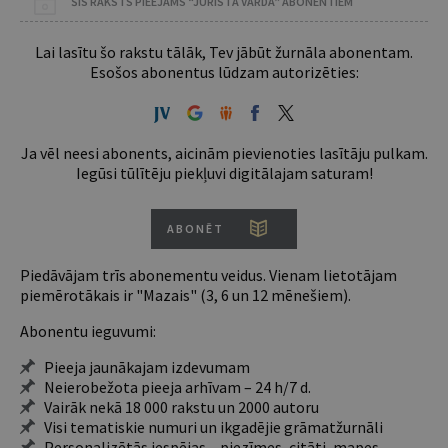
ŠIS RAKSTS PIEEJAMS “JURISTA VĀRDA” ABONENTIEM
Lai lasītu šo rakstu tālāk, Tev jābūt žurnāla abonentam.
Esošos abonentus lūdzam autorizēties:
Ja vēl neesi abonents, aicinām pievienoties lasītāju pulkam.
Iegūsi tūlītēju piekļuvi digitālajam saturam!
ABONĒT
Piedāvājam trīs abonementu veidus. Vienam lietotājam
piemērotākais ir "Mazais" (3, 6 un 12 mēnešiem).
Abonentu ieguvumi:
Pieeja jaunākajam izdevumam
Neierobežota pieeja arhīvam – 24 h/7 d.
Vairāk nekā 18 000 rakstu un 2000 autoru
Visi tematiskie numuri un ikgadējie grāmatžurnāli
Personalizētās iespējas – piezīmes, citāti, mapes