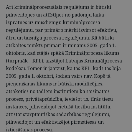
Arī kriminālprocesuālais regulējums ir būtiski
pilnveidojies un attīstījies no padomju laika
izpratnes uz mūsdienīgu kriminālprocesa
regulējumu, par primāro mērķi izvirzot efektīvu,
ātru un taisnīgu procesa regulējumu. Kā būtisks
atskaites punkts primāri ir minams 2005. gada 1.
oktobris, kad stājās spēkā Kriminālprocesa likums
(turpmāk – KPL), aizstājot Latvijas Kriminālprocesa
kodeksu. Tomēr ir jāatzīst, ka tas KPL, kāds tas bija
2005. gada 1. oktobrī, šodien vairs nav. Kopš tā
pieņemšanas likums ir būtiski modificējies,
atsakoties no tādiem institūtiem kā saīsinātais
process, privātapsūdzība, ieviešot t.s. tīrās tiesu
instances, pilnveidojot cietušā tiesību institūtu,
attīstot starptautiskās sadarbības regulējumu,
pilnveidojot un efektivizējot pirmstiesas un
iztiesāšanas procesu.