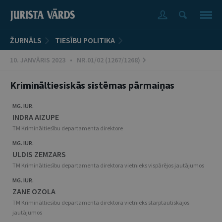
ŽURNĀLS
TIESĪBU POLITIKA
10. JANVĀRIS 2023 • NR.01/02 (1267/1268)
Krimināltiesiskās sistēmas pārmaiņas
MG. IUR.
INDRA AIZUPE
TM Krimināltiesību departamenta direktore
MG. IUR.
ULDIS ZEMZARS
TM Krimināltiesību departamenta direktora vietnieks vispārējos jautājumos
MG. IUR.
ZANE OZOLA
TM Krimināltiesību departamenta direktora vietnieks starptautiskajos
jautājumos