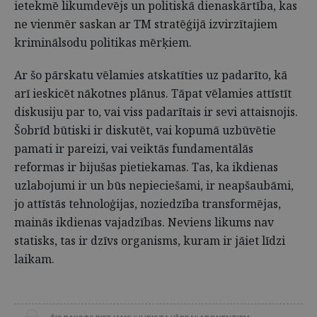
ietekmē likumdevējs un politiskā dienaskārtība, kas
ne vienmēr saskan ar TM stratēģijā izvirzītajiem
kriminālsodu politikas mērķiem.
Ar šo pārskatu vēlamies atskatīties uz padarīto, kā
arī ieskicēt nākotnes plānus. Tāpat vēlamies attīstīt
diskusiju par to, vai viss padarītais ir sevi attaisnojis.
Šobrīd būtiski ir diskutēt, vai kopumā uzbūvētie
pamati ir pareizi, vai veiktās fundamentālās
reformas ir bijušas pietiekamas. Tas, ka ikdienas
uzlabojumi ir un būs nepieciešami, ir neapšaubāmi,
jo attīstās tehnoloģijas, noziedzība transformējas,
mainās ikdienas vajadzības. Neviens likums nav
statisks, tas ir dzīvs organisms, kuram ir jāiet līdzi
laikam.