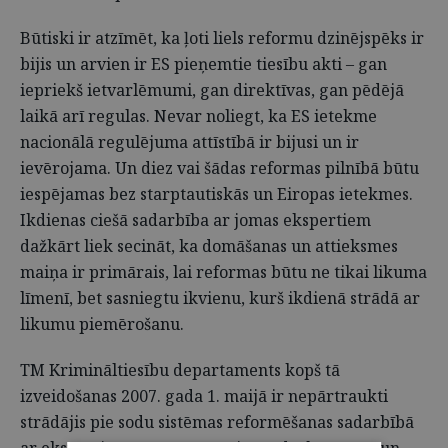
Būtiski ir atzīmēt, ka ļoti liels reformu dzinējspēks ir
bijis un arvien ir ES pieņemtie tiesību akti – gan
iepriekš ietvarlēmumi, gan direktīvas, gan pēdējā
laikā arī regulas. Nevar noliegt, ka ES ietekme
nacionālā regulējuma attīstībā ir bijusi un ir
ievērojama. Un diez vai šādas reformas pilnībā būtu
iespējamas bez starptautiskās un Eiropas ietekmes.
Ikdienas ciešā sadarbība ar jomas ekspertiem
dažkārt liek secināt, ka domāšanas un attieksmes
maiņa ir primārais, lai reformas būtu ne tikai likuma
līmenī, bet sasniegtu ikvienu, kurš ikdienā strādā ar
likumu piemērošanu.
TM Krimināltiesību departaments kopš tā
izveidošanas 2007. gada 1. maijā ir nepārtraukti
strādājis pie sodu sistēmas reformēšanas sadarbībā