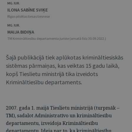
MG. IUR.
ILONA SABĪNE SVIĶE
Rīgas pilsētas tiesas tiesnese
MG. IUR.
MAIJA BIDIŅA
TM Krimināltiesību departamenta juriste (amatā līdz 30.09.2022.)
Šajā publikācijā tiek aplūkotas krimināltiesiskās
sistēmas pārmaiņas, kas veiktas 15 gadu laikā,
kopš Tieslietu ministrijā tika izveidots
Krimināltiesību departaments.
2007. gada 1. maijā Tieslietu ministrijā (turpmāk –
TM), sadalot Administratīvo un krimināltiesību
departamentu, izveidoja Krimināltiesību
departamentu. Ideja par to, ka krimināltiesību