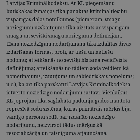
Latvijas Kriminālkodeksu. Ar KL pieņemšanu
būtiskākās izmaiņas tika panāktas krimināltiesību
vispārīgās daļas noteikumos (piemēram, smagu
noziegumu uzskaitījums tika aizstāts ar vispārīgām
smagu un sevišķi smagu noziegumu definīcijām;
tīšam noziedzīgam nodarījumam tika izdalītas divas
izdarīšanas formas, proti, ar tiešu un netiešu
nodomu; atteikšanās no sevišķi bīstama recidīvista
definējuma; atteikšanās no tādiem soda veidiem kā
nometinājums, izsūtījums un sabiedriskais nopēlums;
u.c.), kā arī tika pārskatīti Latvijas Kriminālkodeksā
ietverto noziedzīgo nodarījumu sastāvi. Vienlaikus
KL joprojām tika saglabāta padomju gados mantotā
represīvā sodu sistēma, kuras primārais mērķis bija
vainīgo personu sodīt par izdarīto noziedzīgo
nodarījumu, neizvirzot tādus mērķus kā
resocializācija un taisnīguma atjaunošana.