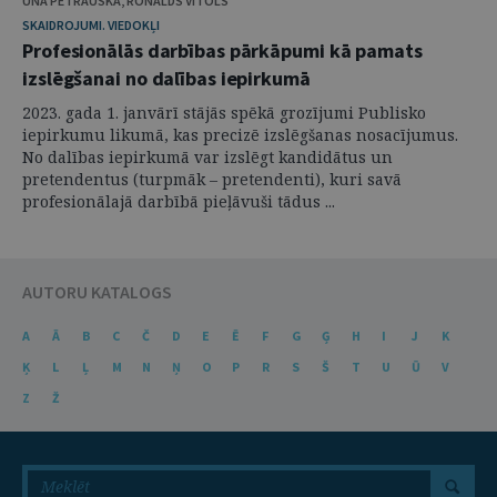
UNA PETRAUSKA, RONALDS VĪTOLS
SKAIDROJUMI. VIEDOKĻI
Profesionālās darbības pārkāpumi kā pamats
izslēgšanai no dalības iepirkumā
2023. gada 1. janvārī stājās spēkā grozījumi Publisko
iepirkumu likumā, kas precizē izslēgšanas nosacījumus.
No dalības iepirkumā var izslēgt kandidātus un
pretendentus (turpmāk – pretendenti), kuri savā
profesionālajā darbībā pieļāvuši tādus ...
AUTORU KATALOGS
A
Ā
B
C
Č
D
E
Ē
F
G
Ģ
H
I
J
K
Ķ
L
Ļ
M
N
Ņ
O
P
R
S
Š
T
U
Ū
V
Z
Ž