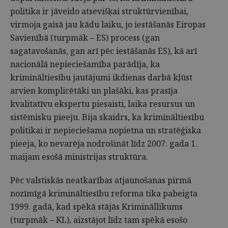
politika ir jāveido atsevišķai struktūrvienībai,
virmoja gaisā jau kādu laiku, jo iestāšanās Eiropas
Savienībā (turpmāk – ES) process (gan
sagatavošanās, gan arī pēc iestāšanās ES), kā arī
nacionālā nepieciešamība parādīja, ka
krimināltiesību jautājumi ikdienas darbā kļūst
arvien komplicētāki un plašāki, kas prasīja
kvalitatīvu ekspertu piesaisti, laika resursus un
sistēmisku pieeju. Bija skaidrs, ka krimināltiesību
politikai ir nepieciešama nopietna un stratēģiska
pieeja, ko nevarēja nodrošināt līdz 2007. gada 1.
maijam esošā ministrijas struktūra.
Pēc valstiskās neatkarības atjaunošanas pirmā
nozīmīgā krimināltiesību reforma tika pabeigta
1999. gadā, kad spēkā stājās Krimināllikums
(turpmāk – KL), aizstājot līdz tam spēkā esošo