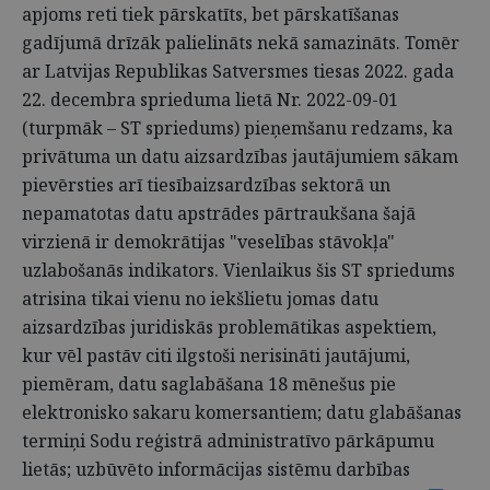
apjoms reti tiek pārskatīts, bet pārskatīšanas
gadījumā drīzāk palielināts nekā samazināts. Tomēr
ar Latvijas Republikas Satversmes tiesas 2022. gada
22. decembra sprieduma lietā Nr. 2022-09-01
(turpmāk – ST spriedums) pieņemšanu redzams, ka
privātuma un datu aizsardzības jautājumiem sākam
pievērsties arī tiesībaizsardzības sektorā un
nepamatotas datu apstrādes pārtraukšana šajā
virzienā ir demokrātijas "veselības stāvokļa"
uzlabošanās indikators. Vienlaikus šis ST spriedums
atrisina tikai vienu no iekšlietu jomas datu
aizsardzības juridiskās problemātikas aspektiem,
kur vēl pastāv citi ilgstoši nerisināti jautājumi,
piemēram, datu saglabāšana 18 mēnešus pie
elektronisko sakaru komersantiem; datu glabāšanas
termiņi Sodu reģistrā administratīvo pārkāpumu
lietās; uzbūvēto informācijas sistēmu darbības