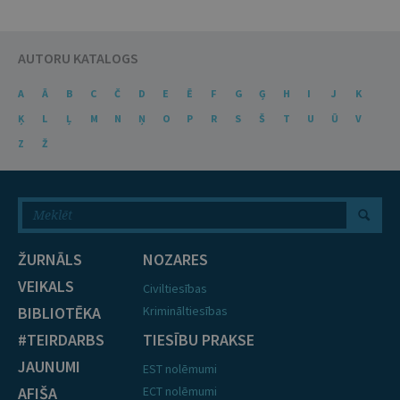
AUTORU KATALOGS
A
Ā
B
C
Č
D
E
Ē
F
G
Ģ
H
I
J
K
Ķ
L
Ļ
M
N
Ņ
O
P
R
S
Š
T
U
Ū
V
Z
Ž
ŽURNĀLS
NOZARES
VEIKALS
Civiltiesības
BIBLIOTĒKA
Krimināltiesības
#TEIRDARBS
TIESĪBU PRAKSE
JAUNUMI
EST nolēmumi
AFIŠA
ECT nolēmumi