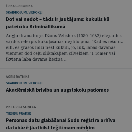
ĒRIKA GRIBONIKA
SKAIDROJUMI. VIEDOKĻI
Dot vai nedot – tāds ir jautājums: kukulis kā
pateicība Krimināllikumā
Angļu dramaturgs Džons Vebsters (1580–1632) elegantos
vārdos ietērpis kukuļošanas neglīto pusi: "Kad es iešu uz
elli, es grasos līdzi nest kukuli, jo, lūk, labas dāvanas
vienmēr dod ceļu sliktākajiem cilvēkiem."1 Tomēr vai
ikviena laba dāvana liecina ...
AGRIS RATNIKS
SKAIDROJUMI. VIEDOKĻI
Akadēmiskā brīvība un augstskolu padomes
VIKTORIJA SOŅECA
TIESĪBU PRAKSE
Personas datu glabāšanai Sodu reģistra arhīva
datubāzē jāatbilst leģitīmam mērķim