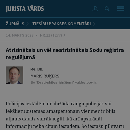
ŽURNĀLS
TIESĪBU PRAKSES KOMENTĀRI
14. MARTS 2023 • NR.11 (1277)
Atrisinātais un vēl neatrisinātais Sodu reģistra
regulējumā
MG. IUR.
MĀRIS RUĶERS
SIA "E-sabiedrības risinājumi" valdes loceklis
Policijas iestādēm un dažāda ranga policijas vai
iekšlietu sistēmas amatpersonām vienmēr ir bijis
atļauts daudz vairāk iegūt, kā arī apstrādāt
informāciju nekā citām iestādēm. Šo iestāžu pilnvaru