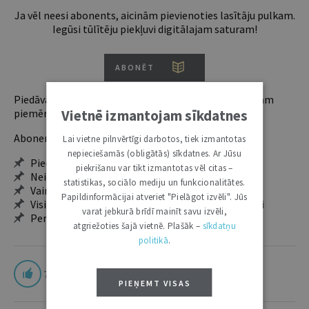
Ja vēl neesi abonents, aicinām pievienoties lasītāju pulkam.
Iegūsi tūlītēju piekļuvi digitālajam saturam!
ABONĒT
Piedāvājam trīs abonementu veidus. Vienam lietotājam
piemērotākais ir "Mazais" (3, 6 un 12 mēnešiem).
Vietnē izmantojam sīkdatnes
Abonentu ieguvumi:
Lai vietne pilnvērtīgi darbotos, tiek izmantotas
nepieciešamās (obligātās) sīkdatnes. Ar Jūsu
Pieeja jaunākajam izdevumam
piekrišanu var tikt izmantotas vēl citas –
Neierobežota pieeja arhīvam – 24 h/7 d.
statistikas, sociālo mediju un funkcionalitātes.
Vairāk nekā 18 000 rakstu un 2000 autoru
Papildinformācijai atveriet "Pielāgot izvēli". Jūs
Visi tematiskie numuri un ikgadējie grāmatžurnāli
varat jebkurā brīdī mainīt savu izvēli,
Personalizētās iespējas – piezīmes, citāti, mapes
atgriežoties šajā vietnē. Plašāk –
sīkdatņu
politikā
.
7
PIEŅEMT VISAS