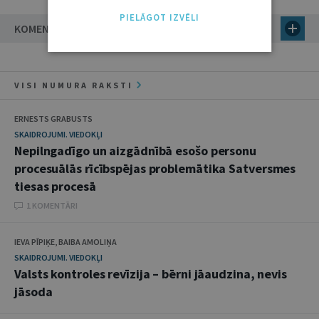
PIELĀGOT IZVĒLI
KOMENTĀRI
VISI NUMURA RAKSTI
ERNESTS GRABUSTS
SKAIDROJUMI. VIEDOKĻI
Nepilngadīgo un aizgādnībā esošo personu
procesuālās rīcībspējas problemātika Satversmes
tiesas procesā
1 KOMENTĀRI
IEVA PĪPIĶE, BAIBA AMOLIŅA
SKAIDROJUMI. VIEDOKĻI
Valsts kontroles revīzija – bērni jāaudzina, nevis
jāsoda