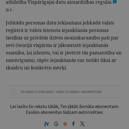
atbilstība Vispārīgajai datu aizsardzības regulai
1
u.c.
Jebkādu personas datu iekļaušana jebkādā valsts
reģistrā ir valsts īstenota iejaukšanās personas
tiesībās uz privātās dzīves neaizskaramību pati par
sevi (teorijā vispirms ir jākonstatē iejaukšanās
esamība, lai izlemtu, vai ir jāvērtē tās pamatotība un
samērīgums), tāpēc iejaukšanās var notikt tikai ar
skaidru un konkrētu mērķi.
ŠIS RAKSTS PIEEJAMS “JURISTA VĀRDA” ABONENTIEM
Lai lasītu šo rakstu tālāk, Tev jābūt žurnāla abonentam.
Esošos abonentus lūdzam autorizēties: