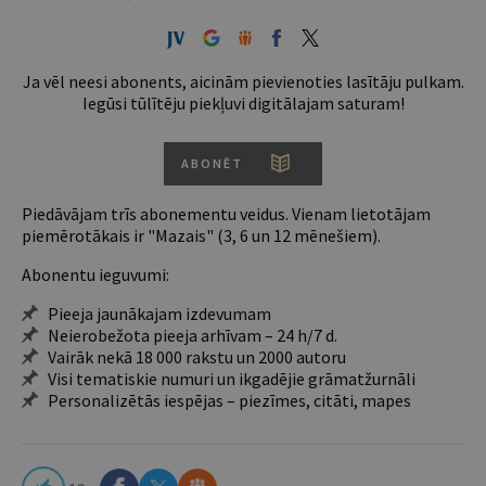
Ja vēl neesi abonents, aicinām pievienoties lasītāju pulkam.
Iegūsi tūlītēju piekļuvi digitālajam saturam!
ABONĒT
Piedāvājam trīs abonementu veidus. Vienam lietotājam
piemērotākais ir "Mazais" (3, 6 un 12 mēnešiem).
Abonentu ieguvumi:
Pieeja jaunākajam izdevumam
Neierobežota pieeja arhīvam – 24 h/7 d.
Vairāk nekā 18 000 rakstu un 2000 autoru
Visi tematiskie numuri un ikgadējie grāmatžurnāli
Personalizētās iespējas – piezīmes, citāti, mapes