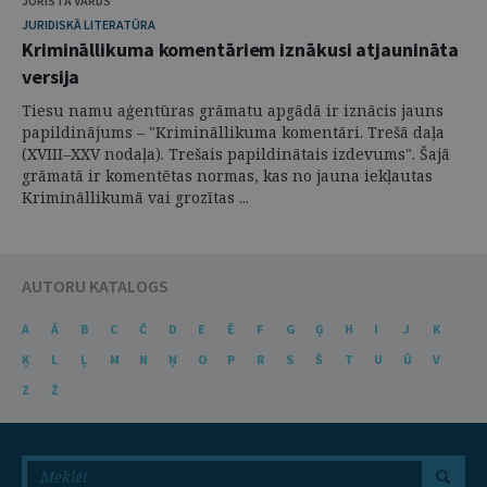
JURISTA VĀRDS
JURIDISKĀ LITERATŪRA
Krimināllikuma komentāriem iznākusi atjaunināta
versija
Tiesu namu aģentūras grāmatu apgādā ir iznācis jauns
papildinājums – "Krimināllikuma komentāri. Trešā daļa
(XVIII–XXV nodaļa). Trešais papildinātais izdevums". Šajā
grāmatā ir komentētas normas, kas no jauna iekļautas
Krimināllikumā vai grozītas ...
AUTORU KATALOGS
A
Ā
B
C
Č
D
E
Ē
F
G
Ģ
H
I
J
K
Ķ
L
Ļ
M
N
Ņ
O
P
R
S
Š
T
U
Ū
V
Z
Ž