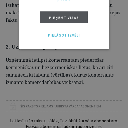
Izskatot sūdzību, tiesa nepārbauda pašu nodokļu
maksāšanas pienākumu, bet gan uzņēmuma pārejas
PIEŅEMT VISAS
faktu.
6
PIELĀGOT IZVĒLI
2. Uzņēmuma pārejas konstatēšana
Uzņēmumā ietilpst komersantam piederošas
ķermeniskas un bezķermeniskas lietas, kā arī citi
saimnieciski labumi (vērtības), kurus komersants
izmanto komercdarbības veikšanai.
ŠIS RAKSTS PIEEJAMS “JURISTA VĀRDA” ABONENTIEM
Lai lasītu šo rakstu tālāk, Tev jābūt žurnāla abonentam.
Esošos abonentus lūdzam autorizēties: