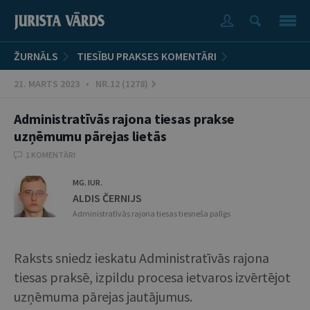
ŽURNĀLS
TIESĪBU PRAKSES KOMENTĀRI
21. MARTS 2023 • NR.12 (1278)
Administratīvās rajona tiesas prakse
uzņēmumu pārejas lietās
1 KOMENTĀRI
MG. IUR.
ALDIS ČERNIJS
Administratīvās rajona tiesas tiesneša palīgs
Raksts sniedz ieskatu Administratīvās rajona
tiesas praksē, izpildu procesa ietvaros izvērtējot
uzņēmuma pārejas jautājumus.