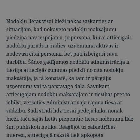
Nodokļu lietās visai bieži nākas saskarties ar
situācijām, kad nokavēto nodokļu maksājumu
piedziņa nav iespējama, jo persona, kurai attiecīgais
nodokļu parāds ir radies, uzņēmuma aktīvus ir
nodevusi citai personai, bet pati izbeigusi savu
darbību. Šādos gadījumos nodokļu administrācija ir
tiesīga attiecīgās summas piedzīt no cita nodokļu
maksātāja, ja tā konstatē, ka tam ir pārgājis
uzņēmums vai tā patstāvīga daļa. Savukārt
attiecīgajam nodokļu maksātājam ir tiesības pret to
iebilst, vēršoties Administratīvajā rajona tiesā ar
sūdzību. Šādi strīdi līdz tiesai pēdējā laika nonāk
bieži, taču šajās lietās pieņemtie tiesas nolēmumi līdz
šim publiskoti netika. Reaģējot uz sabiedrības
interesi, attiecīgajā rakstā tiek apkopota