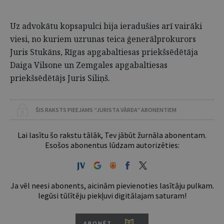
Uz advokātu kopsapulci bija ieradušies arī vairāki
viesi, no kuriem uzrunas teica ģenerālprokurors
Juris Stukāns, Rīgas apgabaltiesas priekšsēdētāja
Daiga Vilsone un Zemgales apgabaltiesas
priekšsēdētājs Juris Siliņš.
ŠIS RAKSTS PIEEJAMS “JURISTA VĀRDA” ABONENTIEM
Lai lasītu šo rakstu tālāk, Tev jābūt žurnāla abonentam.
Esošos abonentus lūdzam autorizēties:
Ja vēl neesi abonents, aicinām pievienoties lasītāju pulkam.
Iegūsi tūlītēju piekļuvi digitālajam saturam!
ABONĒT