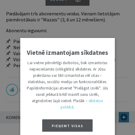
Piedāvājam trīs abonementu veidus. Vienam lietotājam
piemērotākais ir "Mazais" (3, 6 un 12 mēnešiem).
Abonentu ieguvumi:
Pieeja jaunākajam izdevumam
Neierobežota pieeja arhīvam – 24 h/7 d.
Vietnē izmantojam sīkdatnes
Vairāk nekā 18 000 rakstu un 2000 autoru
Visi tematiskie numuri un ikgadējie grāmatžurnāli
Lai vietne pilnvērtīgi darbotos, tiek izmantotas
Personalizētās iespējas – piezīmes, citāti, mapes
nepieciešamās (obligātās) sīkdatnes. Ar Jūsu
piekrišanu var tikt izmantotas vēl citas –
statistikas, sociālo mediju un funkcionalitātes.
Papildinformācijai atveriet "Pielāgot izvēli". Jūs
2
varat jebkurā brīdī mainīt savu izvēli,
atgriežoties šajā vietnē. Plašāk –
sīkdatņu
politikā
.
KOMENTĀRI
PIEŅEMT VISAS