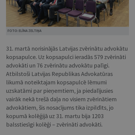
FOTO: ELĪNA ZELTIŅA
31. martā norisinājās Latvijas zvērinātu advokātu
kopsapulce. Uz kopsapulci ieradās 579 zvērināti
advokāti un 76 zvērinātu advokātu palīgi.
Atbilstoši Latvijas Republikas Advokatūras
likumā noteiktajam kopsapulcē lēmumi
uzskatāmi par pieņemtiem, ja piedalījusies
vairāk nekā trešā daļa no visiem zvērinātiem
advokātiem, šis nosacījums tika izpildīts, jo
kopumā kolēģijā uz 31. martu bija 1203
balsstiesīgi kolēģi – zvērināti advokāti.