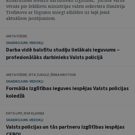
aizsardzības iestāžu darbinieku izglītībai, "Jurista Vārds"
vērsās pie Iekšlietu ministrijas valsts sekretāra Dimitrija
Trofimova ar lūgumu sniegt atbildes uz šajā jomā
aktuāliem jautājumiem.
ANITA FIŠERE
SKAIDROJUMI. VIEDOKĻI
Darba vidē balstītu studiju lielākais ieguvums –
profesionālāks darbinieks Valsts policijā
ANITA FIŠERE, VITA ZUKULE, ĒRIKA KRUTOVA
SKAIDROJUMI. VIEDOKĻI
Formālās izglītības ieguves iespējas Valsts policijas
koledžā
EVITA LIPE, IEVA KĻAVIŅA
SKAIDROJUMI. VIEDOKĻI
Valsts policijas un tās partneru izglītības iespējas
CEPOL