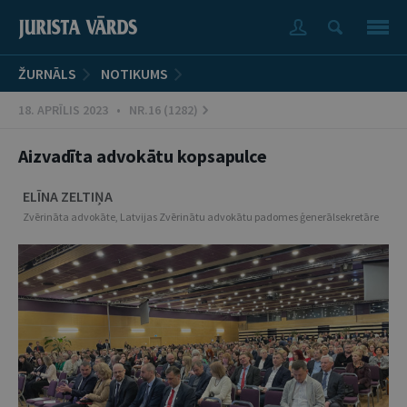
ŽURNĀLS
NOTIKUMS
18. APRĪLIS 2023 • NR.16 (1282)
Aizvadīta advokātu kopsapulce
ELĪNA ZELTIŅA
Zvērināta advokāte, Latvijas Zvērinātu advokātu padomes ģenerālsekretāre