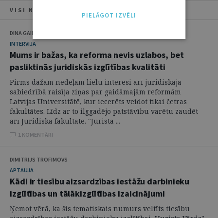
VISI NUMURA RAKSTI
PIELĀGOT IZVĒLI
DINA GAILĪTE
INTERVIJA
Mums ir bažas, ka reforma nevis uzlabos, bet
pasliktinās juridiskās izglītības kvalitāti
Pirms dažām nedēļām lielu interesi arī juridiskajā
sabiedrībā raisīja ziņas par gaidāmajām reformām
Latvijas Universitātē, kur iecerēts veidot tikai četras
fakultātes. Līdz ar to ilggadējo patstāvību varētu zaudēt
arī Juridiskā fakultāte. "Jurista ...
1 KOMENTĀRI
DIMITRIJS TROFIMOVS
APTAUJA
Kādi ir tiesību aizsardzības iestāžu darbinieku
izglītības un tālākizglītības izaicinājumi
Ņemot vērā, ka šis tematiskais numurs veltīts tiesību