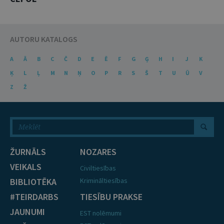
AUTORU KATALOGS
A
Ā
B
C
Č
D
E
Ē
F
G
Ģ
H
I
J
K
Ķ
L
Ļ
M
N
Ņ
O
P
R
S
Š
T
U
Ū
V
Z
Ž
ŽURNĀLS
NOZARES
VEIKALS
Civiltiesības
BIBLIOTĒKA
Krimināltiesības
#TEIRDARBS
TIESĪBU PRAKSE
JAUNUMI
EST nolēmumi