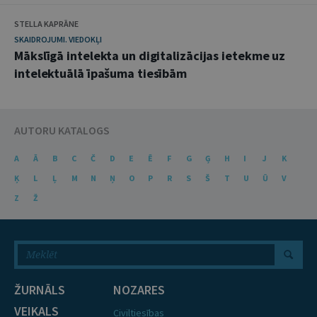
STELLA KAPRĀNE
SKAIDROJUMI. VIEDOKĻI
Mākslīgā intelekta un digitalizācijas ietekme uz
intelektuālā īpašuma tiesībām
AUTORU KATALOGS
A
Ā
B
C
Č
D
E
Ē
F
G
Ģ
H
I
J
K
Ķ
L
Ļ
M
N
Ņ
O
P
R
S
Š
T
U
Ū
V
Z
Ž
ŽURNĀLS
NOZARES
VEIKALS
Civiltiesības