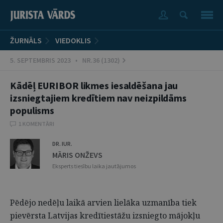
ŽURNĀLS
VIEDOKLIS
5. SEPTEMBRIS 2023 • NR.36 (1302)
Kādēļ EURIBOR likmes iesaldēšana jau
izsniegtajiem kredītiem nav neizpildāms
populisms
1 KOMENTĀRI
DR. IUR.
MĀRIS ONŽEVS
Eksperts tiesību laika jautājumos
Pēdējo nedēļu laikā arvien lielāka uzmanība tiek
pievērsta Latvijas kredītiestāžu izsniegto mājokļu