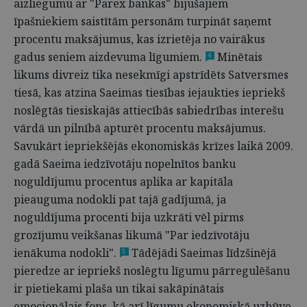
aizliegumu ar "Parex bankas" bijušajiem
īpašniekiem saistītām personām turpināt saņemt
procentu maksājumus, kas izrietēja no vairākus
gadus seniem aizdevuma līgumiem.
Minētais
4
likums divreiz tika nesekmīgi apstrīdēts Satversmes
tiesā, kas atzina Saeimas tiesības iejaukties iepriekš
noslēgtās tiesiskajās attiecībās sabiedrības interešu
vārdā un pilnībā apturēt procentu maksājumus.
Savukārt iepriekšējās ekonomiskās krīzes laikā 2009.
gadā Saeima iedzīvotāju nopelnītos banku
noguldījumu procentus aplika ar kapitāla
pieauguma nodokli pat tajā gadījumā, ja
noguldījuma procenti bija uzkrāti vēl pirms
grozījumu veikšanas likumā "Par iedzīvotāju
ienākuma nodokli".
Tādējādi Saeimas līdzšinējā
5
pieredze ar iepriekš noslēgtu līgumu pārregulēšanu
ir pietiekami plaša un tikai sakāpinātais
emocionālais fons, kā arī līgumu ekonomiskā uzbūve