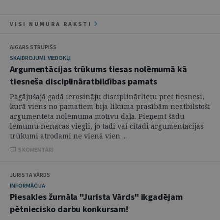
VISI NUMURA RAKSTI
AIGARS STRUPIŠS
SKAIDROJUMI. VIEDOKĻI
Argumentācijas trūkums tiesas nolēmumā kā
tiesneša disciplināratbildības pamats
Pagājušajā gadā ierosināju disciplinārlietu pret tiesnesi,
kurā viens no pamatiem bija likuma prasībām neatbilstoši
argumentēta nolēmuma motīvu daļa. Pieņemt šādu
lēmumu nenācās viegli, jo tādi vai citādi argumentācijas
trūkumi atrodami ne vienā vien ...
5 KOMENTĀRI
JURISTA VĀRDS
INFORMĀCIJA
Piesakies žurnāla "Jurista Vārds" ikgadējam
pētniecisko darbu konkursam!