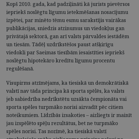
Kopš 2010. gada, kad padziļināti kā jurists pievērsos
iepriekš noslēgtu līgumu ietekmēšanas nosacījumu
izpētei, par minēto tēmu esmu sarakstījis vairākas
publikācijas, sniedzis atzinumus un viedokļus gan
privātajā sektorā, gan arī valsts pārvaldes iestādēm
un tiesām. Tādēļ uzdrīkstēšos paust atšķirīgu
viedokli par Saeimas tiesībām iesaistīties iepriekš
noslēgtu hipotekāro kredītu līgumu procentu
regulēšanā.
Visupirms atzīmējams, ka tiesiskā un demokrātiskā
valstī nav tāda principa kā sporta spēlēs, ka valsts
jeb sabiedrība nedrīkstētu uzsākta čempionāta vai
sporta spēles turpmāko norisi aizvadīt pēc citiem
noteikumiem. Līdzībās izsakoties – aizliegts ir mainīt
jau izspēlēto spēļu rezultātus, bet ne turpmāko
spēles norisi. Tas nozīmē, ka tiesiskā valstī