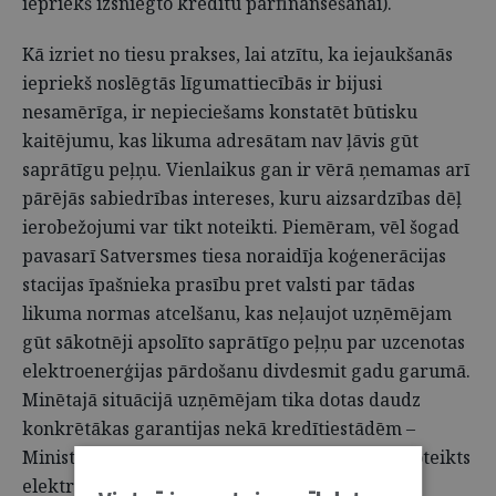
iepriekš izsniegto kredītu pārfinansēšanai).
Kā izriet no tiesu prakses, lai atzītu, ka iejaukšanās
iepriekš noslēgtās līgumattiecībās ir bijusi
nesamērīga, ir nepieciešams konstatēt būtisku
kaitējumu, kas likuma adresātam nav ļāvis gūt
saprātīgu peļņu. Vienlaikus gan ir vērā ņemamas arī
pārējās sabiedrības intereses, kuru aizsardzības dēļ
ierobežojumi var tikt noteikti. Piemēram, vēl šogad
pavasarī Satversmes tiesa noraidīja koģenerācijas
stacijas īpašnieka prasību pret valsti par tādas
likuma normas atcelšanu, kas neļaujot uzņēmējam
gūt sākotnēji apsolīto saprātīgo peļņu par uzcenotas
elektroenerģijas pārdošanu divdesmit gadu garumā.
Minētajā situācijā uzņēmējam tika dotas daudz
konkrētākas garantijas nekā kredītiestādēm –
Ministru kabineta noteikumos sākotnēji bija noteikts
elektroenerģijas obligātā iepirkuma atbalsts