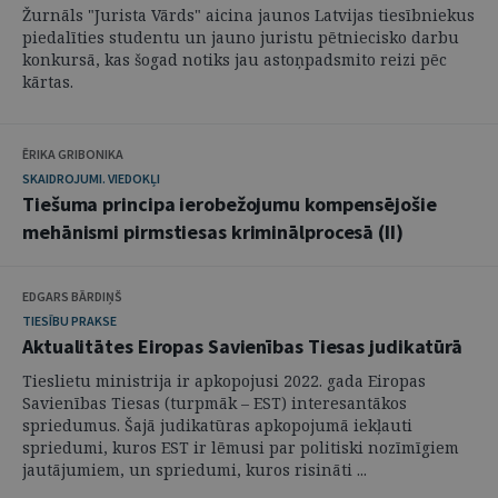
Žurnāls "Jurista Vārds" aicina jaunos Latvijas tiesībniekus
piedalīties studentu un jauno juristu pētniecisko darbu
konkursā, kas šogad notiks jau astoņpadsmito reizi pēc
kārtas.
ĒRIKA GRIBONIKA
SKAIDROJUMI. VIEDOKĻI
Tiešuma principa ierobežojumu kompensējošie
mehānismi pirmstiesas kriminālprocesā (II)
EDGARS BĀRDIŅŠ
TIESĪBU PRAKSE
Aktualitātes Eiropas Savienības Tiesas judikatūrā
Tieslietu ministrija ir apkopojusi 2022. gada Eiropas
Savienības Tiesas (turpmāk – EST) interesantākos
spriedumus. Šajā judikatūras apkopojumā iekļauti
spriedumi, kuros EST ir lēmusi par politiski nozīmīgiem
jautājumiem, un spriedumi, kuros risināti ...