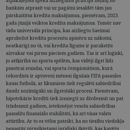
atpakaļejoša spēka aizlieguma princips neļauj no
bankām atprasīt vai uz pagātni iesaldēt tām jau
pārskaitītus kredīta maksājumus, piemēram, 2023.
gada jūnijā veiktos kredīta maksājumus. Tomēr nav
tāda universāla principa, kas aizliegtu Saeimai
aprobežot kredīta procentu apmēru uz nākotni,
neatkarīgi no tā, vai kredīta līgums ir parakstīts
aizvakar vai pirms pieciem gadiem. Tas ir arī loģiski,
jo atšķirībā no sporta spēlēm, kas vidēji ilgst līdz
pusotrai stundai, vai sporta čempionātiem, kurā
rekordists ir aptuveni mēnesi ilgušais FIFA pasaules
kauss futbolā, ar likumiem tiek regulēti sabiedrībai
daudz nozīmīgāki un ilgstošāki procesi. Piemēram,
hipotekārie kredīti tiek izsniegti uz divdesmit un pat
trīsdesmit gadiem, ietekmējot veselu sabiedrības
paaudžu finansiālo stabilitāti, kā arī visas valsts
attīstību. Ar to es vēlos pateikt, ka no tiesību viedokļa
nepastāv pirmšķietami juridiski šķēršļi, kas kavētu