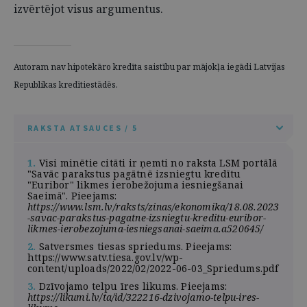
izvērtējot visus argumentus.
Autoram nav hipotekāro kredīta saistību par mājokļa iegādi Latvijas
Republikas kredītiestādēs.
RAKSTA ATSAUCES / 5
1.
Visi minētie citāti ir ņemti no raksta LSM portālā
"Savāc parakstus pagātnē izsniegtu kredītu
"Euribor" likmes ierobežojuma iesniegšanai
Saeimā". Pieejams:
https://www.lsm.lv/raksts/zinas/ekonomika/18.08.2023
-savac-parakstus-pagatne-izsniegtu-kreditu-euribor-
likmes-ierobezojuma-iesniegsanai-saeima.a520645/
2.
Satversmes tiesas spriedums. Pieejams:
https://www.satv.tiesa.gov.lv/wp-
content/uploads/2022/02/2022-06-03_Spriedums.pdf
3.
Dzīvojamo telpu īres likums. Pieejams:
https://likumi.lv/ta/id/322216-dzivojamo-telpu-ires-