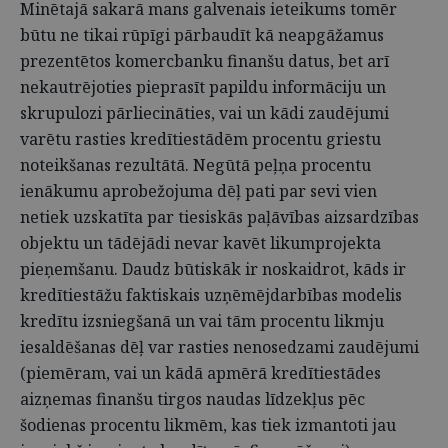
Minētajā sakarā mans galvenais ieteikums tomēr
būtu ne tikai rūpīgi pārbaudīt kā neapgāžamus
prezentētos komercbanku finanšu datus, bet arī
nekautrējoties pieprasīt papildu informāciju un
skrupulozi pārliecināties, vai un kādi zaudējumi
varētu rasties kredītiestādēm procentu griestu
noteikšanas rezultātā. Negūtā peļņa procentu
ienākumu aprobežojuma dēļ pati par sevi vien
netiek uzskatīta par tiesiskās paļāvības aizsardzības
objektu un tādējādi nevar kavēt likumprojekta
pieņemšanu. Daudz būtiskāk ir noskaidrot, kāds ir
kredītiestāžu faktiskais uzņēmējdarbības modelis
kredītu izsniegšanā un vai tām procentu likmju
iesaldēšanas dēļ var rasties nenosedzami zaudējumi
(piemēram, vai un kādā apmērā kredītiestādes
aizņemas finanšu tirgos naudas līdzekļus pēc
šodienas procentu likmēm, kas tiek izmantoti jau