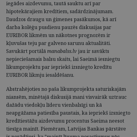
iegādes aizdevumu, tautā sauktu arī par
hipotekārajiem kredītiem, sadārdzinājumam.
Daudzos draugu un ģimenes pasākumos, kā arī
darba kolēģu pusdienu pauzēs diskusijas par
EURIBOR likmēm un nākotnes prognozēm ir
kļuvušas teju par galveno sarunu aktualitāti.
Savukārt portālā
manabalss.lv
jau ir savākts
nepieciešamais balsu skaits, lai Saeimā iesniegtu
likumprojektu par iepriekš izsniegto kredītu
EURIBOR likmju iesaldēšanu.
Abstrahējoties no paša likumprojekta saturiskajām
niansēm, minētajā diskusijā mani visvairāk uztrauc
dažādu viedokļu līderu vienbalsīgi un kā
neapgāžama patiesība paustais, ka iepriekš izsniegto
kredītiestāžu aizdevumu procentus Saeima neesot
tiesīga mainīt. Piemēram, Latvijas Bankas pārstāve
ir norādījusi, ka "mainīt līguma nosacījumus pēc