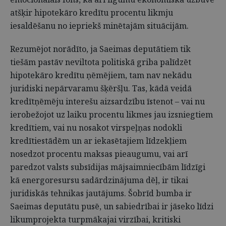
atšķir hipotekāro kredītu procentu likmju
iesaldēšanu no iepriekš minētajām situācijām.
Rezumējot norādīto, ja Saeimas deputātiem tik
tiešām pastāv neviltota politiskā griba palīdzēt
hipotekāro kredītu ņēmējiem, tam nav nekādu
juridiski nepārvaramu šķēršļu. Tas, kādā veidā
kredītņēmēju interešu aizsardzību īstenot – vai nu
ierobežojot uz laiku procentu likmes jau izsniegtiem
kredītiem, vai nu nosakot virspeļņas nodokli
kredītiestādēm un ar iekasētajiem līdzekļiem
nosedzot procentu maksas pieaugumu, vai arī
paredzot valsts subsīdijas mājsaimniecībām līdzīgi
kā energoresursu sadārdzinājuma dēļ, ir tikai
juridiskās tehnikas jautājums. Šobrīd bumba ir
Saeimas deputātu pusē, un sabiedrībai ir jāseko līdzi
likumprojekta turpmākajai virzībai, kritiski