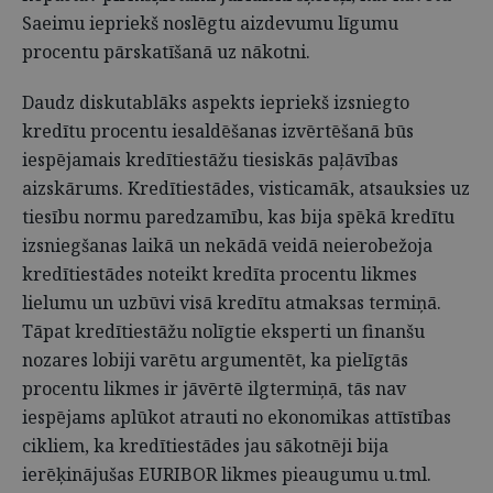
Saeimu iepriekš noslēgtu aizdevumu līgumu
procentu pārskatīšanā uz nākotni.
Daudz diskutablāks aspekts iepriekš izsniegto
kredītu procentu iesaldēšanas izvērtēšanā būs
iespējamais kredītiestāžu tiesiskās paļāvības
aizskārums. Kredītiestādes, visticamāk, atsauksies uz
tiesību normu paredzamību, kas bija spēkā kredītu
izsniegšanas laikā un nekādā veidā neierobežoja
kredītiestādes noteikt kredīta procentu likmes
lielumu un uzbūvi visā kredītu atmaksas termiņā.
Tāpat kredītiestāžu nolīgtie eksperti un finanšu
nozares lobiji varētu argumentēt, ka pielīgtās
procentu likmes ir jāvērtē ilgtermiņā, tās nav
iespējams aplūkot atrauti no ekonomikas attīstības
cikliem, ka kredītiestādes jau sākotnēji bija
ierēķinājušas EURIBOR likmes pieaugumu u.tml.