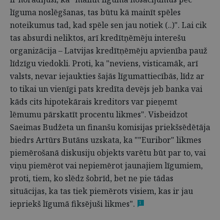
līguma noslēgšanas, tas būtu kā mainīt spēles
noteikumus tad, kad spēle sen jau notiek (..)". Lai cik
tas absurdi neliktos, arī kredītņēmēju interešu
organizācija – Latvijas kredītņēmēju apvienība pauž
līdzīgu viedokli. Proti, ka "neviens, visticamāk, arī
valsts, nevar iejaukties šajās līgumattiecībās, līdz ar
to tikai un vienīgi pats kredīta devējs jeb banka vai
kāds cits hipotekārais kreditors var pieņemt
lēmumu pārskatīt procentu likmes". Visbeidzot
Saeimas Budžeta un finanšu komisijas priekšsēdētāja
biedrs Artūrs Butāns uzskata, ka ""Euribor" likmes
piemērošanā diskusiju objekts varētu būt par to, vai
viņu piemērot vai nepiemērot jaunajiem līgumiem,
proti, tiem, ko slēdz šobrīd, bet ne pie tādas
situācijas, ka tas tiek piemērots visiem, kas ir jau
iepriekš līgumā fiksējuši likmes".
1