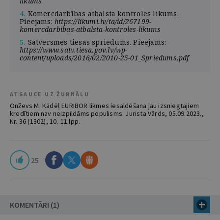
likums
4.
Komercdarbības atbalsta kontroles likums.
Pieejams:
https://likumi.lv/ta/id/267199-
komercdarbibas-atbalsta-kontroles-likums
5.
Satversmes tiesas spriedums. Pieejams:
https://www.satv.tiesa.gov.lv/wp-
content/uploads/2016/02/2010-25-01_Spriedums.pdf
ATSAUCE UZ ŽURNĀLU
Onževs M. Kādēļ EURIBOR likmes iesaldēšana jau izsniegtajiem
kredītiem nav neizpildāms populisms. Jurista Vārds, 05.09.2023.,
Nr. 36 (1302), 10.-11.lpp.
25
KOMENTĀRI (1)