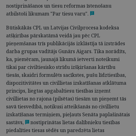
nostiprināšanos un tiesu reformas īstenošanu
atbilstoši likumam "Par tiesu varu".
2
Būtiskākās CPL un Latvijas Civilprocesa kodeksa
atšķirības pārskatāmā veidā jau pēc CPL
pieņemšanas trīs publikācijās izklāstīja tā izstrādes
darba grupas vadītājs Gunārs Aigars. Tika norādīts,
ka, piemēram, jaunajā likumā ietverti noteikumi
tikai par civiltiesisko strīdu izšķiršanas kārtību
tiesās, skaidri formulēts sacīkstes, pušu līdztiesības,
dispozitivitātes un civillietas izskatīšanas atklātuma
princips, liegtas apgabaltiesu tiesības izņemt
civillietas no rajona (pilsētas) tiesām un pieņemt tās
savā tiesvedībā, notikusi atteikšanās no civillietu
izskatīšanas termiņiem, pieļauts Senāta paplašinātais
sastāvs,
nostiprinātas lietas dalībnieku tiesības
3
piedalīties tiesas sēdēs un paredzēta lietas