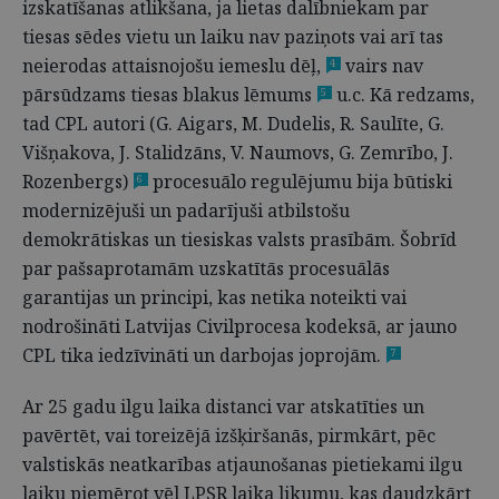
izskatīšanas atlikšana, ja lietas dalībniekam par
tiesas sēdes vietu un laiku nav paziņots vai arī tas
neierodas attaisnojošu iemeslu dēļ,
vairs nav
4
pārsūdzams tiesas blakus lēmums
u.c. Kā redzams,
5
tad CPL autori (G. Aigars, M. Dudelis, R. Saulīte, G.
Višņakova, J. Stalidzāns, V. Naumovs, G. Zemrībo, J.
Rozenbergs)
procesuālo regulējumu bija būtiski
6
modernizējuši un padarījuši atbilstošu
demokrātiskas un tiesiskas valsts prasībām. Šobrīd
par pašsaprotamām uzskatītās procesuālās
garantijas un principi, kas netika noteikti vai
nodrošināti Latvijas Civilprocesa kodeksā, ar jauno
CPL tika iedzīvināti un darbojas joprojām.
7
Ar 25 gadu ilgu laika distanci var atskatīties un
pavērtēt, vai toreizējā izšķiršanās, pirmkārt, pēc
valstiskās neatkarības atjaunošanas pietiekami ilgu
laiku piemērot vēl LPSR laika likumu, kas daudzkārt