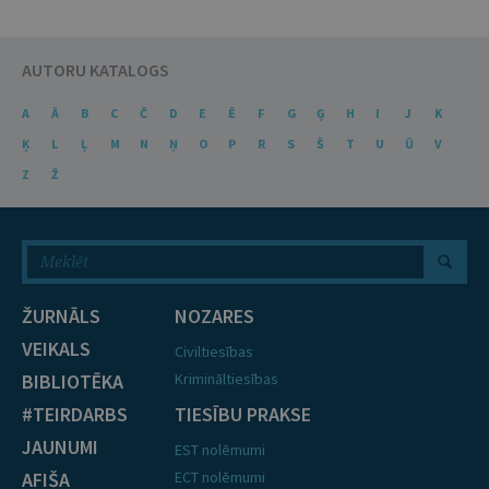
AUTORU KATALOGS
A
Ā
B
C
Č
D
E
Ē
F
G
Ģ
H
I
J
K
Ķ
L
Ļ
M
N
Ņ
O
P
R
S
Š
T
U
Ū
V
Z
Ž
ŽURNĀLS
NOZARES
VEIKALS
Civiltiesības
BIBLIOTĒKA
Krimināltiesības
#TEIRDARBS
TIESĪBU PRAKSE
JAUNUMI
EST nolēmumi
AFIŠA
ECT nolēmumi