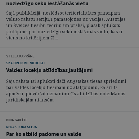
noziedzīgo seku iestāšanās vietu
Šajā publikācijā, noslēdzot teritorialitātes principam
veltīto rakstu sēriju,1 pamatojoties uz Vācijas, Austrijas
un Šveices tiesību teoriju un praksi, plašāk aplūkots
jautājums par noziedzīgo seku iestāšanās vietu, kas ir
viens no kritērijiem šī ...
STELLA KAPRĀNE
SKAIDROJUMI. VIEDOKĻI
Valdes locekļu atlīdzības jautājumi
Šajā rakstā īsi aplūkoti daži Augstākās tiesas spriedumi
par valdes locekļu tiesībām uz atalgojumu, kā arī tā
apmēru, pievēršot uzmanību šīs atlīdzības noteikšanas
juridiskajām niansēm.
DINA GAILĪTE
REDAKTORA SLEJA
Par ko atbild padome un valde