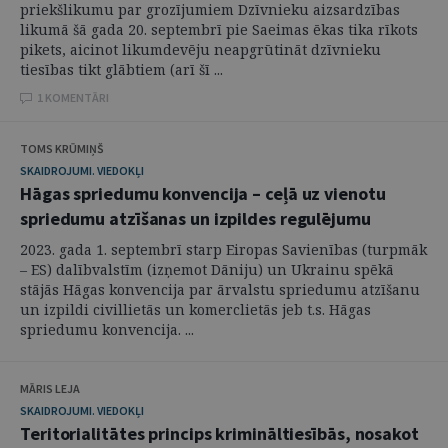
priekšlikumu par grozījumiem Dzīvnieku aizsardzības
likumā šā gada 20. septembrī pie Saeimas ēkas tika rīkots
pikets, aicinot likumdevēju neapgrūtināt dzīvnieku
tiesības tikt glābtiem (arī šī ...
1 KOMENTĀRI
TOMS KRŪMIŅŠ
SKAIDROJUMI. VIEDOKĻI
Hāgas spriedumu konvencija – ceļā uz vienotu
spriedumu atzīšanas un izpildes regulējumu
2023. gada 1. septembrī starp Eiropas Savienības (turpmāk
– ES) dalībvalstīm (izņemot Dāniju) un Ukrainu spēkā
stājās Hāgas konvencija par ārvalstu spriedumu atzīšanu
un izpildi civillietās un komerclietās jeb t.s. Hāgas
spriedumu konvencija. ...
MĀRIS LEJA
SKAIDROJUMI. VIEDOKĻI
Teritorialitātes princips krimināltiesībās, nosakot