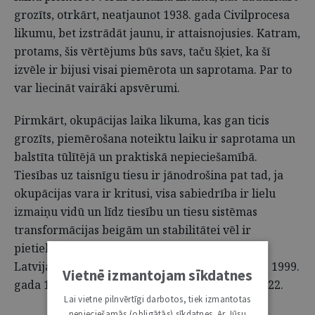
grozīts, otrkārt, neatjaunot 1938. gada Civilprocesa
likumu, bet izstrādāt jaunu, ir attaisnojusies. Katram,
protams, šis vērtējums būs savs, taču šķiet, ka šī
izvēle ir bijusi visai piemērota un saprotama. Par to
var liecināt vairāki apsvērumi.
Pirmkārt, okupācijas laika likuma, kas gan ticis
grozīts, piemērošana noteiktu laiku ir saprotama un
balstīta tūlītējā un praktiskā nepieciešamībā.
Tiesības uz taisnīgu tiesu ir jānodrošina pat tad, ja
okupācijas vara ir kritusi, visa sabiedrība ir lielu
izmaiņu vidū un līdz tiesību un tiesu sistēmas
transformācijas beigām un stabilitātei vēl ir
pietiekami tāls ceļš ejams. To apliecina ne tikai
Latvijas Civilprocesa kodeksa piemērošana līdz 1999.
Vietnē izmantojam sīkdatnes
gada 1. martam (Latvijas Civilprocesa kodeksa 22.
Lai vietne pilnvērtīgi darbotos, tiek izmantotas
nepieciešamās (obligātās) sīkdatnes. Ar Jūsu