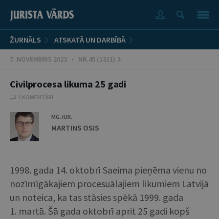
ŽURNĀLS
ATSKATĀ UN DARBĪBĀ
7. NOVEMBRIS 2023 • NR.45 (1311)
Civilprocesa likuma 25 gadi
1 KOMENTĀRI
MG. IUR.
MARTINS OSIS
1998. gada 14. oktobrī Saeima pieņēma vienu no
nozīmīgākajiem procesuālajiem likumiem Latvijā
un noteica, ka tas stāsies spēkā 1999. gada
1. martā. Šā gada oktobrī aprit 25 gadi kopš