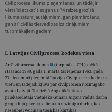
Civilprocesa likuma pieņemšanas, un tādēļ ir
vērts īsi atskatīties gan uz 74 reizes grozītā
likuma satura jautājumiem, gan piemērošanu,
gan arī civilās tiesvedības izaicinājumiem
turpmākajiem gadiem.
I. Latvijas Civilprocesa kodeksa vietā
Ar Civilprocesa likuma
(turpmāk – CPL) spēkā
1
stāšanos 1999. gada 1. martā tas ieņēma 1963. gada
27. decembrī pieņemtā Latvijas Civilprocesa kodeksa
vietu un tādējādi kļuva par civilprocesa nozīmīgāko
avotu Latvijā. Toreizējā Augstākās tiesas
priekšsēdētāja vietnieka Gunāra Aigara vadītā darba
grupa bija paveikusi lielu un nozīmīgu darbu, kas
nešaubīgi veicināja tiesiskās kārtības