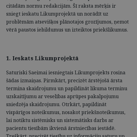
citādām normu redakcijām. Šī raksta mērķis ir
sniegt ieskatu Likumprojektā un norādīt uz
problēmām atsevišķos plānotajos grozījumos, ņemot
vērā paustos iebildumus un izteiktos priekšlikumus.
1. Ieskats Likumprojektā
Saturiski Saeimai iesniegtais Likumprojekts rosina
šādas izmaiņas. Pirmkārt, precizēt ārstējošā ārsta
termina skaidrojumu un papildināt likuma terminu
uzskaitījumu ar veselības aprūpes pakalpojumu
sniedzēja skaidrojumu. Otrkārt, papildināt
vispārīgos noteikumus, nosakot priekšnoteikumus,
lai notiktu sistēmisks un sistemātisks darbs ar
pacientu tiesībām ikvienā ārstniecības iestādē.
Treškārt, precizēt tiesību uz informāciju saturu un