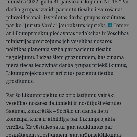
ministra 2022. gada 31. janvāra rīkojumu Nr. 15 "Par
darba grupas izveidi pacientu tiesību ievērošanas
pilnveidošanai" izveidotās darba grupas rezultātos,
par ko "Jurista Vārdā" jau rakstīts iepriekš.
Tomēr
2
ar Likumprojektu piedāvātās redakcijas ir Veselības
ministrijas precizējums jeb veselības nozares
politikas plānotāja vīzija par pacientu tiesību
regulējumu. Līdzās šiem grozījumiem, kas zināmā
mērā tiecas iedzīvināt darba grupas priekšlikumus,
Likumprojekts satur arī citus pacientu tiesību
grozījumus.
Par šo Likumprojektu uz otro lasījumu vairāki
veselības nozares dalībnieki ir nosūtījuši vēstules
Saeimai, konkrētāk – Sociālo un darba lietu
komisijai, kura ir atbildīga par Likumprojekta
virzību. Šīs vēstules satur gan iebildumus par
rosinātajiem grozījumiem, gan arī priekšlikumus