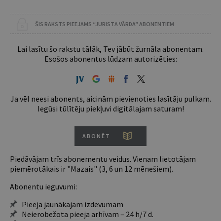
ŠIS RAKSTS PIEEJAMS “JURISTA VĀRDA” ABONENTIEM
Lai lasītu šo rakstu tālāk, Tev jābūt žurnāla abonentam.
Esošos abonentus lūdzam autorizēties:
Ja vēl neesi abonents, aicinām pievienoties lasītāju pulkam.
Iegūsi tūlītēju piekļuvi digitālajam saturam!
ABONĒT
Piedāvājam trīs abonementu veidus. Vienam lietotājam
piemērotākais ir "Mazais" (3, 6 un 12 mēnešiem).
Abonentu ieguvumi:
Pieeja jaunākajam izdevumam
Neierobežota pieeja arhīvam – 24 h/7 d.