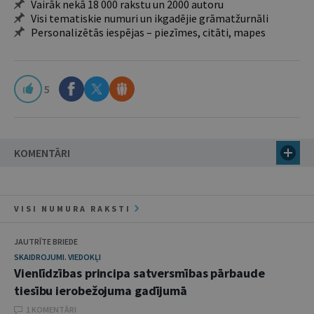
Vairāk nekā 18 000 rakstu un 2000 autoru
Visi tematiskie numuri un ikgadējie grāmatžurnāli
Personalizētās iespējas – piezīmes, citāti, mapes
5
KOMENTĀRI
VISI NUMURA RAKSTI
JAUTRĪTE BRIEDE
SKAIDROJUMI. VIEDOKĻI
Vienlīdzības principa satversmības pārbaude
tiesību ierobežojuma gadījumā
1 KOMENTĀRI