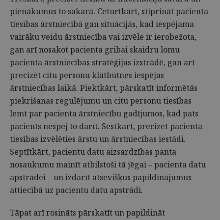
pienākumus to sakarā. Ceturtkārt, stiprināt pacienta
tiesības ārstniecībā gan situācijās, kad iespējama
vairāku veidu ārstniecība vai izvēle ir ierobežota,
gan arī nosakot pacienta gribai skaidru lomu
pacienta ārstniecības stratēģijas izstrādē, gan arī
precizēt citu personu klātbūtnes iespējas
ārstniecības laikā. Piektkārt, pārskatīt informētās
piekrišanas regulējumu un citu personu tiesības
lemt par pacienta ārstniecību gadījumos, kad pats
pacients nespēj to darīt. Sestkārt, precizēt pacienta
tiesības izvēlēties ārstu un ārstniecības iestādi.
Septītkārt, pacientu datu aizsardzības panta
nosaukumu mainīt atbilstoši tā jēgai – pacienta datu
apstrādei – un izdarīt atsevišķus papildinājumus
attiecībā uz pacientu datu apstrādi.
Tāpat arī rosināts pārskatīt un papildināt