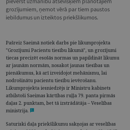
pievērst uzmanību atsevišķiem plānotajiem
grozījumiem, ņemot vērā par tiem paustos
iebildumus un izteiktos priekšlikumos.
Pašreiz Saeimā notiek darbs pie likumprojekta
"Grozījumi Pacientu tiesību likumā", un grozījumi
tiecas precizēt esošās normas un papildināt likumu
ar jaunām normām, nosakot jaunas tiesības un
pienākumus, kā arī izveidojot mehānismu, lai
nodrošinātu pacientu tiesību ievērošanu.
Likumprojekta iesniedzējs ir Ministru kabinets
atbilstoši Saeimas kārtības ruļļa 79. panta pirmās
daļas 2. punktam, bet tā izstrādātāja – Veselības
ministrija.
1
Saturiski daļa priekšlikumu sakņojas ar veselības