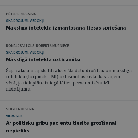
PĒTERIS ZILGALVIS
SKAIDROJUMI. VIEDOKĻI
Mākslīgā intelekta izmantošana tiesas spriešanā
RONALDS VĪTOLS, ROBERTA MŪRNIECE
SKAIDROJUMI. VIEDOKĻI
Mākslīgā intelekta uzticamība
Šajā rakstā ir apskatīti atsevišķi datu drošības un mākslīgā
intelekta (turpmāk – MI) uzticamības riski, kas jāņem
vērā, ja tiek plānots iegādāties personalizētu MI
risinājumu.
SOLVITA OLSENA
VIEDOKLIS
Ar politisku gribu pacientu tiesību grozīšanai
nepietiks