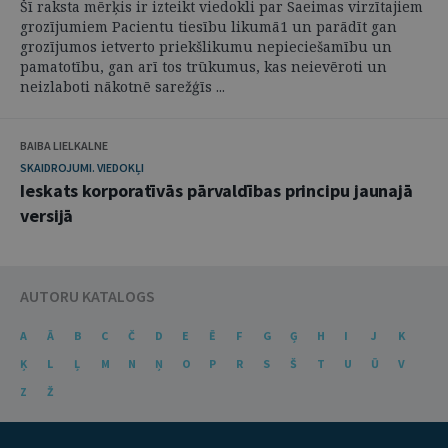
Šī raksta mērķis ir izteikt viedokli par Saeimas virzītajiem
grozījumiem Pacientu tiesību likumā1 un parādīt gan
grozījumos ietverto priekšlikumu nepieciešamību un
pamatotību, gan arī tos trūkumus, kas neievēroti un
neizlaboti nākotnē sarežģīs ...
BAIBA LIELKALNE
SKAIDROJUMI. VIEDOKĻI
Ieskats korporatīvās pārvaldības principu jaunajā
versijā
AUTORU KATALOGS
A
Ā
B
C
Č
D
E
Ē
F
G
Ģ
H
I
J
K
Ķ
L
Ļ
M
N
Ņ
O
P
R
S
Š
T
U
Ū
V
Z
Ž