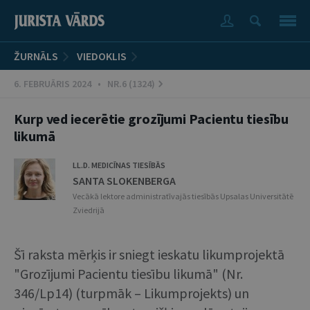
ŽURNĀLS
VIEDOKLIS
6. FEBRUĀRIS 2024 • NR.6 (1324)
Kurp ved iecerētie grozījumi Pacientu tiesību
likumā
LL.D. MEDICĪNAS TIESĪBĀS
SANTA SLOKENBERGA
Vecākā lektore administratīvajās tiesībās Upsalas Universitātē
Zviedrijā
Šī raksta mērķis ir sniegt ieskatu likumprojektā
"Grozījumi Pacientu tiesību likumā" (Nr.
346/Lp14) (turpmāk – Likumprojekts) un