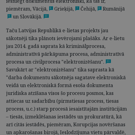
iesniegt dokumentus elektroniski, kā tas ir,
piemēram, Vācijā,
Grieķijā,
Čehijā,
Rumānijā
6
7
8
un Slovākijā.
9
10
Taču Latvijas Republikā e-lietas projekts jau
sākotnēji tika plānots ievērojami plašāks. Ar e-lietu
jau 2014. gadā saprata kā kriminālprocesa,
administratīvā pārkāpuma procesa, administratīvā
procesa un civilprocesa "elektronizēšanu".
11
Savukārt ar "elektronizēšanu" tika saprasta kā
"darba dokumentu sākotnēja sagatave elektroniskā
veidā un elektroniskā formā esoša dokumenta
juridiska atzīšana visos šo procesu posmos, kas
attiecas uz sadarbību (pirmstiesas process, tiesas
process, u.c.) starp procesā iesaistītajām institūcijām
– tiesās, izmeklēšanas iestādēs un prokuratūrā, kā
arī citās iestādēs, piemēram, Korupcijas novēršanas
un apkarošanas birojā, Ieslodzījuma vietu pārvaldē,