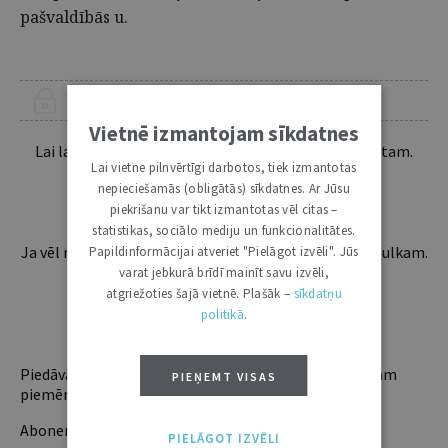
pašvaldībās u.
ŠIS RAKSTS PIEEJAMS “JURISTA VĀRDA” ABONENTIEM
Vietnē izmantojam sīkdatnes
Lai lasītu šo rakstu tālāk, Tev jābūt žurnāla abonentam.
Lai vietne pilnvērtīgi darbotos, tiek izmantotas
Esošos abonentus lūdzam autorizēties:
nepieciešamās (obligātās) sīkdatnes. Ar Jūsu
piekrišanu var tikt izmantotas vēl citas –
statistikas, sociālo mediju un funkcionalitātes.
Ja vēl neesi abonents, aicinām pievienoties lasītāju pulkam.
Papildinformācijai atveriet "Pielāgot izvēli". Jūs
Iegūsi tūlītēju piekļuvi digitālajam saturam!
varat jebkurā brīdī mainīt savu izvēli,
atgriežoties šajā vietnē. Plašāk –
sīkdatņu
politikā
.
ABONĒT
Piedāvājam trīs abonementu veidus. Vienam lietotājam
PIEŅEMT VISAS
piemērotākais ir "Mazais" (3, 6 un 12 mēnešiem).
Abonentu ieguvumi:
PIELĀGOT IZVĒLI