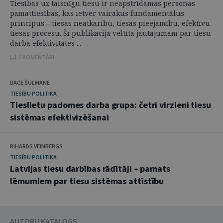
Tiesības uz taisnīgu tiesu ir neapstrīdamas personas
pamattiesības, kas ietver vairākus fundamentālus
principus – tiesas neatkarību, tiesas pieejamību, efektīvu
tiesas procesu. Šī publikācija veltīta jautājumam par tiesu
darba efektivitātes ...
1 KOMENTĀRI
DACE ŠULMANE
TIESĪBU POLITIKA
Tieslietu padomes darba grupa: četri virzieni tiesu
sistēmas efektivizēšanai
RIHARDS VEINBERGS
TIESĪBU POLITIKA
Latvijas tiesu darbības rādītāji – pamats
lēmumiem par tiesu sistēmas attīstību
AUTORU KATALOGS