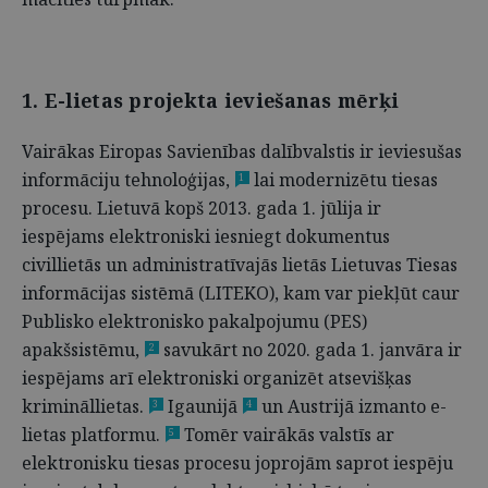
1. E-lietas projekta ieviešanas mērķi
Vairākas Eiropas Savienības dalībvalstis ir ieviesušas
informāciju tehnoloģijas,
lai modernizētu tiesas
1
procesu. Lietuvā kopš 2013. gada 1. jūlija ir
iespējams elektroniski iesniegt dokumentus
civillietās un administratīvajās lietās Lietuvas Tiesas
informācijas sistēmā (LITEKO), kam var piekļūt caur
Publisko elektronisko pakalpojumu (PES)
apakšsistēmu,
savukārt no 2020. gada 1. janvāra ir
2
iespējams arī elektroniski organizēt atsevišķas
krimināllietas.
Igaunijā
un Austrijā izmanto e-
3
4
lietas platformu.
Tomēr vairākās valstīs ar
5
elektronisku tiesas procesu joprojām saprot iespēju