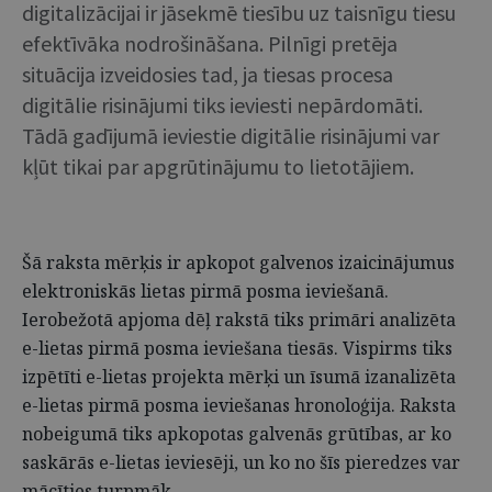
digitalizācijai ir jāsekmē tiesību uz taisnīgu tiesu
efektīvāka nodrošināšana. Pilnīgi pretēja
situācija izveidosies tad, ja tiesas procesa
digitālie risinājumi tiks ieviesti nepārdomāti.
Tādā gadījumā ieviestie digitālie risinājumi var
kļūt tikai par apgrūtinājumu to lietotājiem.
Šā raksta mērķis ir apkopot galvenos izaicinājumus
elektroniskās lietas pirmā posma ieviešanā.
Ierobežotā apjoma dēļ rakstā tiks primāri analizēta
e-lietas pirmā posma ieviešana tiesās. Vispirms tiks
izpētīti e-lietas projekta mērķi un īsumā izanalizēta
e-lietas pirmā posma ieviešanas hronoloģija. Raksta
nobeigumā tiks apkopotas galvenās grūtības, ar ko
saskārās e-lietas ieviesēji, un ko no šīs pieredzes var
mācīties turpmāk.