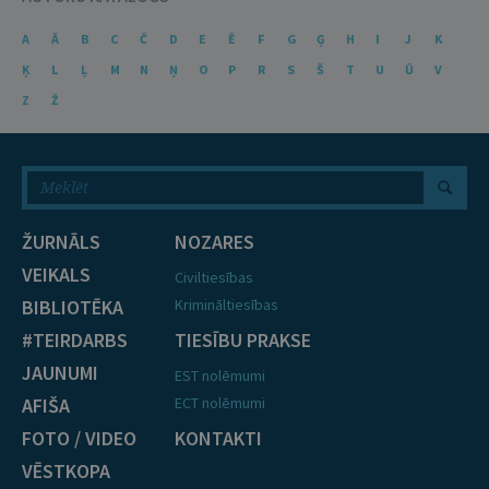
A
Ā
B
C
Č
D
E
Ē
F
G
Ģ
H
I
J
K
Ķ
L
Ļ
M
N
Ņ
O
P
R
S
Š
T
U
Ū
V
Z
Ž
ŽURNĀLS
NOZARES
VEIKALS
Civiltiesības
BIBLIOTĒKA
Krimināltiesības
#TEIRDARBS
TIESĪBU PRAKSE
JAUNUMI
EST nolēmumi
AFIŠA
ECT nolēmumi
FOTO / VIDEO
KONTAKTI
VĒSTKOPA