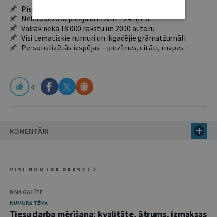
Pieeja jaunākajam izdevumam
Neierobežota pieeja arhīvam – 24 h/7 d.
Vairāk nekā 18 000 rakstu un 2000 autoru
Visi tematiskie numuri un ikgadējie grāmatžurnāli
Personalizētās iespējas – piezīmes, citāti, mapes
4
KOMENTĀRI
VISI NUMURA RAKSTI
DINA GAILĪTE
NUMURA TĒMA
Tiesu darba mērīšana: kvalitāte, ātrums, izmaksas