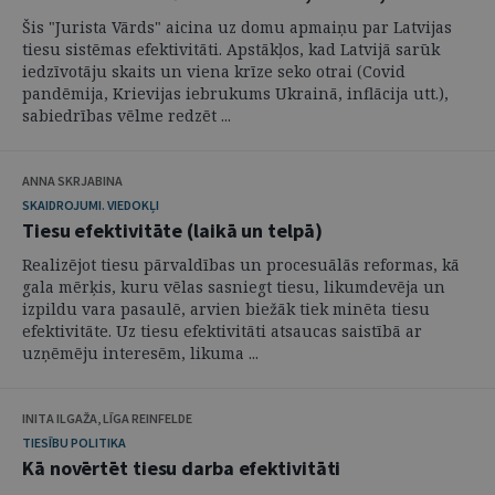
Šis "Jurista Vārds" aicina uz domu apmaiņu par Latvijas
tiesu sistēmas efektivitāti. Apstākļos, kad Latvijā sarūk
iedzīvotāju skaits un viena krīze seko otrai (Covid
pandēmija, Krievijas iebrukums Ukrainā, inflācija utt.),
sabiedrības vēlme redzēt ...
ANNA SKRJABINA
SKAIDROJUMI. VIEDOKĻI
Tiesu efektivitāte (laikā un telpā)
Realizējot tiesu pārvaldības un procesuālās reformas, kā
gala mērķis, kuru vēlas sasniegt tiesu, likumdevēja un
izpildu vara pasaulē, arvien biežāk tiek minēta tiesu
efektivitāte. Uz tiesu efektivitāti atsaucas saistībā ar
uzņēmēju interesēm, likuma ...
INITA ILGAŽA, LĪGA REINFELDE
TIESĪBU POLITIKA
Kā novērtēt tiesu darba efektivitāti