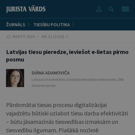
ŽURNĀLS
TIESĪBU POLITIKA
12. MARTS 2024 • NR.11 (1329)
Latvijas tiesu pieredze, ieviešot e-lietas pirmo
posmu
DIĀNA ADAMOVIČA
Latvijas Universitātes Juridiskās fakultātes doktorante, ZAB
Sorainen juriste
Pārdomātai tiesas procesu digitalizācijai
vajadzētu būtiski uzlabot tiesu darba efektivitāti
– būtu jāsamazinās tiesvedības izmaksām un
tiesvedību ilgumam. Plašākā nozīmē