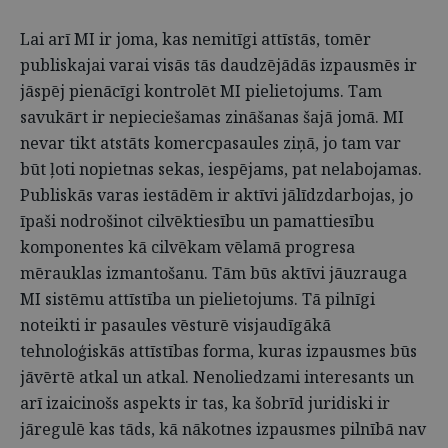
Lai arī MI ir joma, kas nemitīgi attīstās, tomēr
publiskajai varai visās tās daudzējādās izpausmēs ir
jāspēj pienācīgi kontrolēt MI pielietojums. Tam
savukārt ir nepieciešamas zināšanas šajā jomā. MI
nevar tikt atstāts komercpasaules ziņā, jo tam var
būt ļoti nopietnas sekas, iespējams, pat nelabojamas.
Publiskās varas iestādēm ir aktīvi jālīdzdarbojas, jo
īpaši nodrošinot cilvēktiesību un pamattiesību
komponentes kā cilvēkam vēlamā progresa
mērauklas izmantošanu. Tām būs aktīvi jāuzrauga
MI sistēmu attīstība un pielietojums. Tā pilnīgi
noteikti ir pasaules vēsturē visjaudīgākā
tehnoloģiskās attīstības forma, kuras izpausmes būs
jāvērtē atkal un atkal. Nenoliedzami interesants un
arī izaicinošs aspekts ir tas, ka šobrīd juridiski ir
jāregulē kas tāds, kā nākotnes izpausmes pilnībā nav