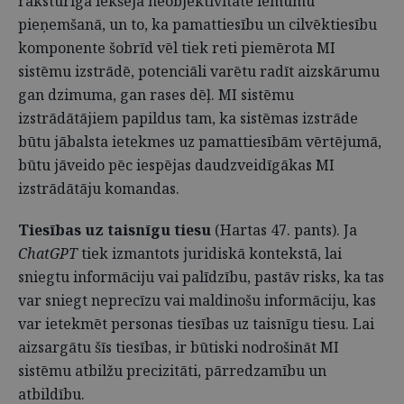
raksturīga iekšēja neobjektivitāte lēmumu
pieņemšanā, un to, ka pamattiesību un cilvēktiesību
komponente šobrīd vēl tiek reti piemērota MI
sistēmu izstrādē, potenciāli varētu radīt aizskārumu
gan dzimuma, gan rases dēļ. MI sistēmu
izstrādātājiem papildus tam, ka sistēmas izstrāde
būtu jābalsta ietekmes uz pamattiesībām vērtējumā,
būtu jāveido pēc iespējas daudzveidīgākas MI
izstrādātāju komandas.
Tiesības uz taisnīgu tiesu
(Hartas 47. pants). Ja
Chat­GPT
tiek izmantots juridiskā kontekstā, lai
sniegtu informāciju vai palīdzību, pastāv risks, ka tas
var sniegt neprecīzu vai maldinošu informāciju, kas
var ietekmēt personas tiesības uz taisnīgu tiesu. Lai
aizsargātu šīs tiesības, ir būtiski nodrošināt MI
sistēmu atbilžu precizitāti, pārredzamību un
atbildību.