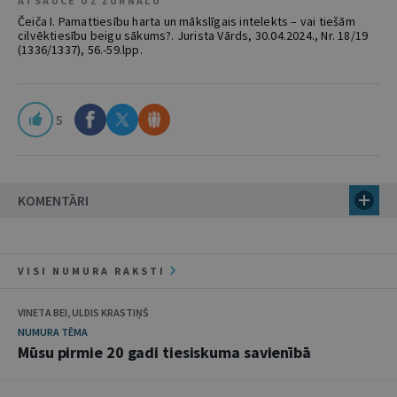
ATSAUCE UZ ŽURNĀLU
Čeiča I. Pamattiesību harta un mākslīgais intelekts – vai tiešām
cilvēktiesību beigu sākums?. Jurista Vārds, 30.04.2024., Nr. 18/19
(1336/1337), 56.-59.lpp.
5
KOMENTĀRI
VISI NUMURA RAKSTI
VINETA BEI, ULDIS KRASTIŅŠ
NUMURA TĒMA
Mūsu pirmie 20 gadi tiesiskuma savienībā