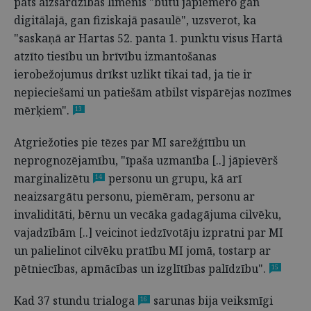
pats aizsardzības līmenis "būtu jāpiemēro gan
digitālajā, gan fiziskajā pasaulē", uzsverot, ka
"saskaņā ar Hartas 52. panta 1. punktu visus Hartā
atzīto tiesību un brīvību izmantošanas
ierobežojumus drīkst uzlikt tikai tad, ja tie ir
nepieciešami un patiešām atbilst vispārējas nozīmes
mērķiem".
13
Atgriežoties pie tēzes par MI sarežģītību un
neprognozējamību, "īpaša uzmanība [..] jāpievērš
marginalizētu
personu un grupu, kā arī
14
neaizsargātu personu, piemēram, personu ar
invaliditāti, bērnu un vecāka gadagājuma cilvēku,
vajadzībām [..] veicinot iedzīvotāju izpratni par MI
un palielinot cilvēku pratību MI jomā, tostarp ar
pētniecības, apmācības un izglītības palīdzību".
15
Kad 37 stundu trialoga
sarunas bija veiksmīgi
16