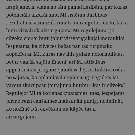
iespējams, ir viena no tām pamattiesībām, par kuras
potenciālo aizskārumu MI sistēmu darbības
rezultātā ir vismazāk runāts, neraugoties uz to, ka tā
būtu visvairāk aizsargājama MI regulējumā, jo
cilvēka cieņai būtu jābūt vissvarīgākajai mērauklai.
Iespējams, ka cilvēces bažas par tās turpmāko
kopdzīvi ar MI, kuras nav līdz galam noformulētas,
bet ir vairāk sajūtu līmenī, arī MI attīstības
apgrūtinātās prognozējamības dēļ, instinktīvi rodas
no sajūtas, ka aplami vai nepienācīgi regulēts MI
varētu skart pašu jautājuma būtību – kas ir cilvēks?
Regulējot MI tā ikdienas izpausmēs, mēs, iespējams,
pirmo reizi cenšamies maksimāli pilnīgi nodefinēt,
ko nozīmē būt cilvēkam un kāpēc tas ir
aizsargājams.