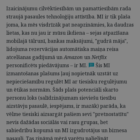
Izaicinājumu cilvēktiesībām un pamattiesībām rada
straujā pasaules tehnoloģiju attīstība. MI ir tik plaša
joma, ka mēs visdrīzāk pat neapzināmies, ka daudzas
lietas, kas nu jau ir mūsu ikdiena – sejas atpazīšana
mobilajā tālrunī, bankas maksājumi, "gudrā māja",
lidojuma rezervācijas automātiska maiņa reisa
atcelšanas gadījumā un
Amazon
un
Netflix
personificēts piedāvājums – ir MI.
Šis MI
10
izmantošanas plašums ļauj nopietnāk uzstāt uz
nepieciešamību regulēt MI ar tiesisku regulējumu
un ētikas normām. Šāds plašs potenciāli skarto
personu loks (salīdzinājumam sieviešu tiesību
aizstāvju pasaulē, iespējams, ir mazāk) parāda, ka
vēlme tiesiski aizsargāt pašiem sevi "pretnostatītu"
nevis dažādas sociālās vai rasu grupas, bet
sabiedrību kopumā un MI izgudrotājus un biznesa
pasauli. Tas zināmā mērā varētu palielināt