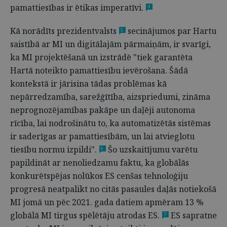
pamattiesības ir ētikas imperatīvi.
4
Kā norādīts prezidentvalsts
secinājumos par Hartu
5
saistībā ar MI un digitālajām pārmaiņām, ir svarīgi,
ka MI projektēšanā un izstrādē "tiek garantēta
Hartā noteikto pamattiesību ievērošana. Šādā
kontekstā ir jārisina tādas problēmas kā
nepārredzamība, sarežģītība, aizspriedumi, zināma
neprognozējamības pakāpe un daļēji autonoma
rīcība, lai nodrošinātu to, ka automatizētās sistēmas
ir saderīgas ar pamattiesībām, un lai atvieglotu
tiesību normu izpildi".
Šo uzskaitījumu varētu
6
papildināt ar nenoliedzamu faktu, ka globālās
konkurētspējas nolūkos ES cenšas tehnoloģiju
progresā neatpalikt no citās pasaules daļās notiekošā
MI jomā un pēc 2021. gada datiem apmēram 13 %
globālā MI tirgus spēlētāju atrodas ES.
ES sapratne
7