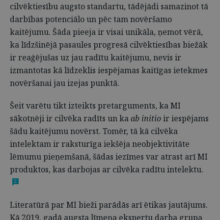
cilvēktiesību augsto standartu, tādējādi samazinot tā
darbības potenciālo un pēc tam novēršamo
kaitējumu. Šāda pieeja ir visai unikāla, ņemot vērā,
ka līdzšinējā pasaules progresā cilvēktiesības biežāk
ir reaģējušas uz jau radītu kaitējumu, nevis ir
izmantotas kā līdzeklis iespējamas kaitīgas ietekmes
novēršanai jau izejas punktā.
Šeit varētu tikt izteikts pretarguments, ka MI
sākotnēji ir cilvēka radīts un ka
ab initio
ir iespējams
šādu kaitējumu novērst. Tomēr, tā kā cilvēka
intelektam ir raksturīga iekšēja neobjektivitāte
lēmumu pieņemšanā, šādas iezīmes var atrast arī MI
produktos, kas darbojas ar cilvēka radītu intelektu.
2
Literatūrā par MI bieži parādās arī ētikas jautājums.
Kā 2019. gadā augsta līmeņa ekspertu darba grupa