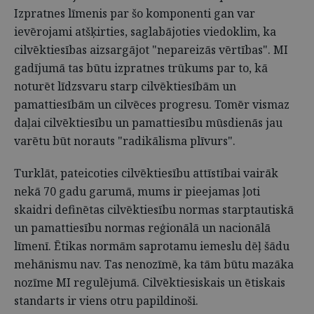
Izpratnes līmenis par šo komponenti gan var
ievērojami atšķirties, saglabājoties viedoklim, ka
cilvēktiesības aizsargājot "nepareizās vērtības". MI
gadījumā tas būtu izpratnes trūkums par to, kā
noturēt līdzsvaru starp cilvēktiesībām un
pamattiesībām un cilvēces progresu. Tomēr vismaz
daļai cilvēktiesību un pamattiesību mūsdienās jau
varētu būt norauts "radikālisma plīvurs".
Turklāt, pateicoties cilvēktiesību attīstībai vairāk
nekā 70 gadu garumā, mums ir pieejamas ļoti
skaidri definētas cilvēktiesību normas starptautiskā
un pamattiesību normas reģionālā un nacionālā
līmenī. Ētikas normām saprotamu iemeslu dēļ šādu
mehānismu nav. Tas nenozīmē, ka tām būtu mazāka
nozīme MI regulējumā. Cilvēktiesiskais un ētiskais
standarts ir viens otru papildinoši.