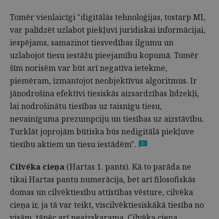
Tomēr vienlaicīgi "digitālās tehnoloģijas, tostarp MI,
var palīdzēt uzlabot piekļuvi juridiskai informācijai,
iespējams, samazinot tiesvedības ilgumu un
uzlabojot tiesu iestāžu pieejamību kopumā. Tomēr
šīm norisēm var būt arī negatīva ietekme,
piemēram, izmantojot neobjektīvus algoritmus. Ir
jānodrošina efektīvi tiesiskās aizsardzības līdzekļi,
lai nodrošinātu tiesības uz taisnīgu tiesu,
nevainīguma prezumpciju un tiesības uz aizstāvību.
Turklāt joprojām būtiska būs nedigitālā piekļuve
tiesību aktiem un tiesu iestādēm".
26
Cilvēka cieņa
(Hartas 1. pants). Kā to parāda ne
tikai Hartas pantu numerācija, bet arī filosofiskās
domas un cilvēktiesību attīstības vēsture, cilvēka
cieņa ir, ja tā var teikt, viscilvēktiesiskākā tiesība no
visām, tāpēc arī neaizskarama. Cilvēka cieņa,