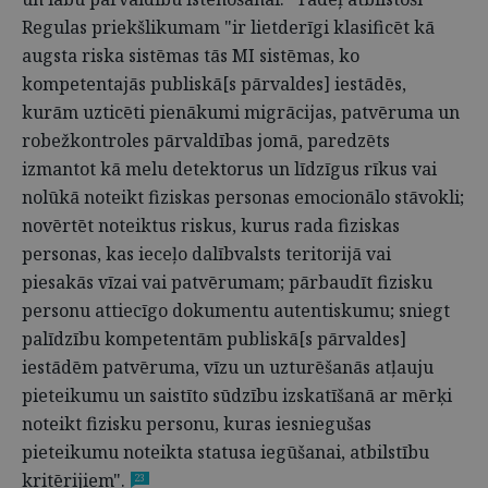
Regulas priekšlikumam "ir lietderīgi klasificēt kā
augsta riska sistēmas tās MI sistēmas, ko
kompetentajās publiskā[s pārvaldes] iestādēs,
kurām uzticēti pienākumi migrācijas, patvēruma un
robežkontroles pārvaldības jomā, paredzēts
izmantot kā melu detektorus un līdzīgus rīkus vai
nolūkā noteikt fiziskas personas emocionālo stāvokli;
novērtēt noteiktus riskus, kurus rada fiziskas
personas, kas ieceļo dalībvalsts teritorijā vai
piesakās vīzai vai patvērumam; pārbaudīt fizisku
personu attiecīgo dokumentu autentiskumu; sniegt
palīdzību kompetentām publiskā[s pārvaldes]
iestādēm patvēruma, vīzu un uzturēšanās atļauju
pieteikumu un saistīto sūdzību izskatīšanā ar mērķi
noteikt fizisku personu, kuras iesniegušas
pieteikumu noteikta statusa iegūšanai, atbilstību
kritērijiem".
23