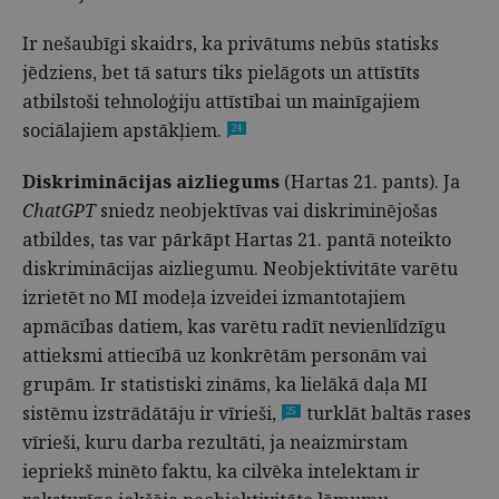
Ir nešaubīgi skaidrs, ka privātums nebūs statisks
jēdziens, bet tā saturs tiks pielāgots un attīstīts
atbilstoši tehnoloģiju attīstībai un mainīgajiem
sociālajiem apstākļiem.
24
Diskriminācijas aizliegums
(Hartas 21. pants). Ja
ChatGPT
sniedz neobjektīvas vai diskriminējošas
atbildes, tas var pārkāpt Hartas 21. pantā noteikto
diskriminācijas aizliegumu. Neobjektivitāte varētu
izrietēt no MI modeļa izveidei izmantotajiem
apmācības datiem, kas varētu radīt nevienlīdzīgu
attieksmi attiecībā uz konkrētām personām vai
grupām. Ir statistiski zināms, ka lielākā daļa MI
sistēmu izstrādātāju ir vīrieši,
turklāt baltās rases
25
vīrieši, kuru darba rezultāti, ja neaizmirstam
iepriekš minēto faktu, ka cilvēka intelektam ir