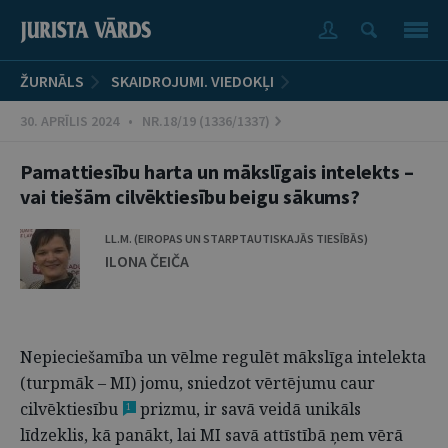
ŽURNĀLS
SKAIDROJUMI. VIEDOKĻI
30. APRĪLIS 2024 • NR.18/19 (1336/1337)
Pamattiesību harta un mākslīgais intelekts –
vai tiešām cilvēktiesību beigu sākums?
LL.M. (EIROPAS UN STARPTAUTISKAJĀS TIESĪBĀS)
ILONA ČEIČA
Nepieciešamība un vēlme regulēt mākslīga intelekta
(turpmāk – MI) jomu, sniedzot vērtējumu caur
cilvēktiesību
prizmu, ir savā veidā unikāls
1
līdzeklis, kā panākt, lai MI savā attīstībā ņem vērā