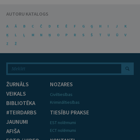
AUTORU KATALOGS
A
Ā
B
C
Č
D
E
Ē
F
G
Ģ
H
I
J
K
Ķ
L
Ļ
M
N
Ņ
O
P
R
S
Š
T
U
Ū
V
Z
Ž
ŽURNĀLS
NOZARES
VEIKALS
Civiltiesības
BIBLIOTĒKA
Krimināltiesības
#TEIRDARBS
TIESĪBU PRAKSE
JAUNUMI
EST nolēmumi
AFIŠA
ECT nolēmumi