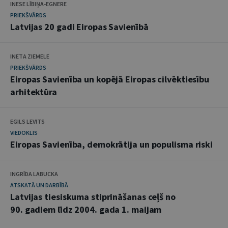
INESE LĪBIŅA-EGNERE
PRIEKŠVĀRDS
Latvijas 20 gadi Eiropas Savienībā
INETA ZIEMELE
PRIEKŠVĀRDS
Eiropas Savienība un kopējā Eiropas cilvēktiesību
arhitektūra
EGILS LEVITS
VIEDOKLIS
Eiropas Savienība, demokrātija un populisma riski
INGRĪDA LABUCKA
ATSKATĀ UN DARBĪBĀ
Latvijas tiesiskuma stiprināšanas ceļš no
90. gadiem līdz 2004. gada 1. maijam