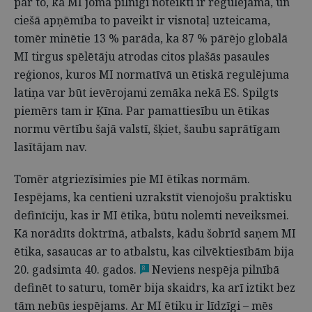
par to, ka MI joma pilnīgi noteikti ir regulējama, un
ciešā apņēmība to paveikt ir visnotaļ uzteicama,
tomēr minētie 13 % parāda, ka 87 % pārējo globālā
MI tirgus spēlētāju atrodas citos plašās pasaules
reģionos, kuros MI normatīvā un ētiskā regulējuma
latiņa var būt ievērojami zemāka nekā ES. Spilgts
piemērs tam ir Ķīna. Par pamattiesību un ētikas
normu vērtību šajā valstī, šķiet, šaubu saprātīgam
lasītājam nav.
Tomēr atgriezīsimies pie MI ētikas normām.
Iespējams, ka centieni uzrakstīt vienojošu praktisku
definīciju, kas ir MI ētika, būtu nolemti neveiksmei.
Kā norādīts doktrīnā, atbalsts, kādu šobrīd saņem MI
ētika, sasaucas ar to atbalstu, kas cilvēktiesībām bija
20. gadsimta 40. gados.
Neviens nespēja pilnībā
8
definēt to saturu, tomēr bija skaidrs, ka arī iztikt bez
tām nebūs iespējams. Ar MI ētiku ir līdzīgi – mēs