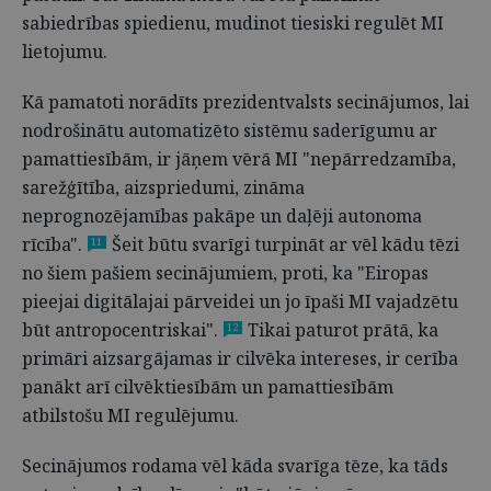
sabiedrības spiedienu, mudinot tiesiski regulēt MI
lietojumu.
Kā pamatoti norādīts prezidentvalsts secinājumos, lai
nodrošinātu automatizēto sistēmu saderīgumu ar
pamattiesībām, ir jāņem vērā MI "nepārredzamība,
sarežģītība, aizspriedumi, zināma
neprognozējamības pakāpe un daļēji autonoma
rīcība".
Šeit būtu svarīgi turpināt ar vēl kādu tēzi
11
no šiem pašiem secinājumiem, proti, ka "Eiropas
pieejai digitālajai pārveidei un jo īpaši MI vajadzētu
būt antropocentriskai".
Tikai paturot prātā, ka
12
primāri aizsargājamas ir cilvēka intereses, ir cerība
panākt arī cilvēktiesībām un pamattiesībām
atbilstošu MI regulējumu.
Secinājumos rodama vēl kāda svarīga tēze, ka tāds