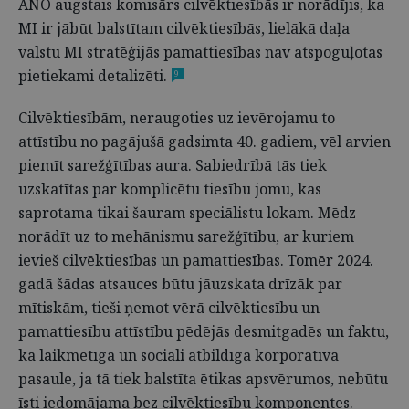
ANO augstais komisārs cilvēktiesībās ir norādījis, ka
MI ir jābūt balstītam cilvēktiesībās, lielākā daļa
valstu MI stratēģijās pamattiesības nav atspoguļotas
pietiekami detalizēti.
9
Cilvēktiesībām, neraugoties uz ievērojamu to
attīstību no pagājušā gadsimta 40. gadiem, vēl arvien
piemīt sarežģītības aura. Sabiedrībā tās tiek
uzskatītas par komplicētu tiesību jomu, kas
saprotama tikai šauram speciālistu lokam. Mēdz
norādīt uz to mehānismu sarežģītību, ar kuriem
ievieš cilvēktiesības un pamattiesības. Tomēr 2024.
gadā šādas atsauces būtu jāuzskata drīzāk par
mītiskām, tieši ņemot vērā cilvēktiesību un
pamattiesību attīstību pēdējās desmitgadēs un faktu,
ka laikmetīga un sociāli atbildīga korporatīvā
pasaule, ja tā tiek balstīta ētikas apsvērumos, nebūtu
īsti iedomājama bez cilvēktiesību komponentes.