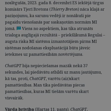
noslēgušās, 2023. gada 8. decembrī ES iekšējā tirgus
komisārs Tjerī Bretons (
Thierry Breton
) nāca klajā ar
paziņojumu, ka sarunu vedēji ir nonākuši pie
pagaidu vienošanās par saskaņotām normām MI
jomā.
Viens no aspektiem, kas tika atrunāts
17
trialoga auglīgajā rezultātā – priekšlikumā Regulai –
augsta riska MI sistēmu izmantotājiem pirms MI
sistēmas nodošanas ekspluatācijā būtu jāveic
ietekmes uz pamattiesībām novērtējums.
ChatGPT
bija nepieciešamas mazāk nekā 37
sekundes, lai piedāvātu atbildi uz manu jautājumu,
kā tas, proti,
ChatGPT
, varētu (aiz)skart
pamattiesības. Man tika piedāvātas piecas
pamattiesības, kuras MI tiešām varētu skart
visvairāk.
Vārda brīvība
(Hartas 11. pants).
ChatGPT
,