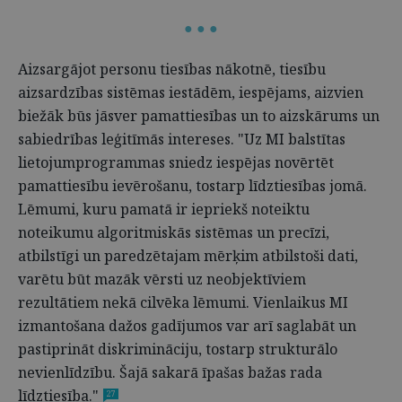
● ● ●
Aizsargājot personu tiesības nākotnē, tiesību
aizsardzības sistēmas iestādēm, iespējams, aizvien
biežāk būs jāsver pamattiesības un to aizskārums un
sabiedrības leģitīmās intereses. "Uz MI balstītas
lietojumprogrammas sniedz iespējas novērtēt
pamattiesību ievērošanu, tostarp līdztiesības jomā.
Lēmumi, kuru pamatā ir iepriekš noteiktu
noteikumu algoritmiskās sistēmas un precīzi,
atbilstīgi un paredzētajam mērķim atbilstoši dati,
varētu būt mazāk vērsti uz neobjektīviem
rezultātiem nekā cilvēka lēmumi. Vienlaikus MI
izmantošana dažos gadījumos var arī saglabāt un
pastiprināt diskrimināciju, tostarp strukturālo
nevienlīdzību. Šajā sakarā īpašas bažas rada
līdztiesība."
27