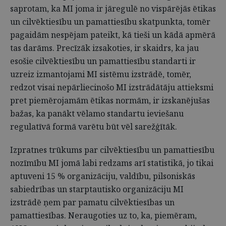
saprotam, ka MI joma ir jāregulē no vispārējās ētikas
un cilvēktiesību un pamattiesību skatpunkta, tomēr
pagaidām nespējam pateikt, kā tieši un kādā apmērā
tas darāms. Precīzāk izsakoties, ir skaidrs, ka jau
esošie cilvēktiesību un pamattiesību standarti ir
uzreiz izmantojami MI sistēmu izstrādē, tomēr,
redzot visai nepārliecinošo MI izstrādātāju attieksmi
pret piemērojamām ētikas normām, ir izskanējušas
bažas, ka panākt vēlamo standartu ieviešanu
regulatīvā formā varētu būt vēl sarežģītāk.
Izpratnes trūkums par cilvēktiesību un pamattiesību
nozīmību MI jomā labi redzams arī statistikā, jo tikai
aptuveni 15 % organizāciju, valdību, pilsoniskās
sabiedrības un starptautisko organizāciju MI
izstrādē ņem par pamatu cilvēktiesības un
pamattiesības. Neraugoties uz to, ka, piemēram,