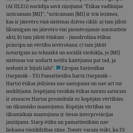
(AI HLEG) norādīja savā ziņojumā "Ētikas vadlīnijas
uzticamam [MI]", "uzticamam [MI] ir trīs iezīmes,
kas ir jāievēro visā sistēmas dzīves ciklā: a) tam jābūt
likumīgam un jāievēro visi piemērojamie normatīvie
akti; b) tam jābūt ētiskam – jānodrošina ētikas
principu un vērtību ievērošana; c) tam jābūt
noturīgam no tehniskā un sociālā viedokļa, jo [MI]
sistēmas var nodarīt netīšu kaitējumu pat tad, ja
nodomi ir bijuši labi".
Eiropas Savienības
3
(turpmāk – ES) Pamattiesību hartā (turpmāk –
Harta) ētikas jēdziens nav sastopams un nav arī tur
meklējams. Iespējami tuvākās ētikas normu saturam
ir atsauces Hartas preambulā uz kopējām vērtībām
un tikumisko mantojumu. Kopējās vērtības un
tikumiskais mantojums ir tiesas interpretācijas
jautājums. Starp ētiku un pamattiesībām nav
liekama vienlīdzības zīme. Tomēr varam teikt, ka ES