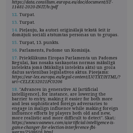
https://data.consilium.europa.eu/doc/document/ST-
11481-2020-INIT/lv/pdf
12.
Turpat.
13.
Turpat.
14.
Pieļauju, ka autori oriģinālajā tekstā šeit ir
domājuši sociāli atstumtas personas un to grupas.
15.
Turpat, 13. punkts.
16.
Parlaments, Padome un Komisija.
17.
Priekšlikums Eiropas Parlamenta un Padomes
Regulai, kas nosaka saskaņotas normas mākslīgā
intelekta jomā (Mākslīgā intelekta akts) un groza
dažus savienības leģislatīvos aktus. Pieejams:
https://eur-lex.europa.eu/legal-content/LV/TXT/HTML/?
uri=CELEX:52021PC0206
18.
"Advances in generative AI [artificial
intelligence], for instance, are lowering the
barrier to entry, making it easier for both more
and less sophisticated foreign adversaries to
engage in malign influence while making foreign
influence efforts by players both old and new,
more realistic and more difficult to detect". Skat.:
https://www.voanews.com/a/artificial-intelligence-is-
game-changer-for-election-interference-fbi-
warns/7508616.html