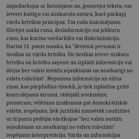
mijiedarbojas ar lietotājiem un, ģenerējot tekstu, var
ietvert kaitīgu vai aizskarošu saturu, kurš pārkāpj
vārda brīvības principus. Tas rada izaicinājumu,
filtrējot naida runu, dezinformāciju vai jebkuru
runu, kas kurina vardarbību vai diskrimināciju.
Hartas 11. pants nosaka, ka "ikvienai personai ir
tiesības uz vārda brīvību. Šīs tiesības ietver uzskatu
brīvību un brīvību saņemt un izplatīt informāciju vai
idejas bez valsts iestāžu iejaukšanās un neatkarīgi no
valstu robežām". Nepatiesa informācija un viltus
ziņas, kas pārpludina tīmekli, jo tiek izplatītas grūti
kontrolējamā ātrumā, tādējādi ietekmējot,
piemēram, vēlēšanu iznākumus pat demokrātiskās
valstīs, iespējams, liek juridiski niansētāk raudzīties
uz šī panta pēdējās vārdkopas "bez valsts iestāžu
iejaukšanās un neatkarīgi no valstu robežām"
iespējamo interpretāciju. Vārda un informācijas