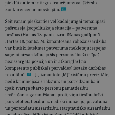
piekļūt datiem ir tirgus traucējums vai šķērslis
konkurencei un inovācijām.
21
Šeit varam pieskarties vēl kādai jutīgai tēmai īpaši
pašreizējā ģeopolitiskajā situācijā – patvēruma
tiesības (Hartas 18. pants, izraidīšanas gadījumā –
Hartas 19. pants). MI izmantošana robežaizsardzībā
var būtiski ietekmēt patvēruma meklētāju iespējas
saņemt aizsardzību, jo šīs personas "bieži ir īpaši
neaizsargātā pozīcijā un ir atkarīg[as] no
kompetento publiskā[s pārvaldes] ie­stāžu darbības
rezultāta".
"[..] izmantoto [M]I sistēmu precizitāte,
22
nediskriminējošais raksturs un pārredzamība ir
īpaši svarīga skarto personu pamattiesību
ievērošanas garantēšanai, proti, viņu tiesību brīvi
pārvietoties, tiesību uz nediskrimināciju, privātuma
un persondatu aizsardzību, starptautisko aizsardzību
un labu pārvaldību īstenošanai." Tādēļ atbilstoši