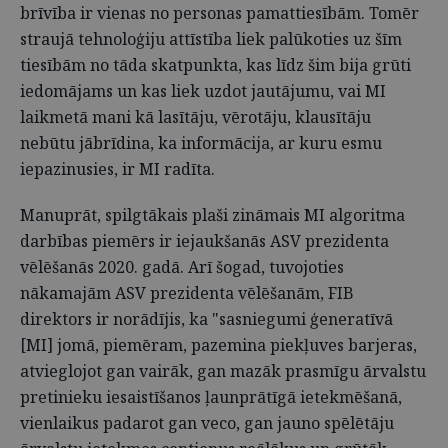
brīvība ir vienas no personas pamattiesībām. Tomēr
straujā tehnoloģiju attīstība liek palūkoties uz šīm
tiesībām no tāda skatpunkta, kas līdz šim bija grūti
iedomājams un kas liek uzdot jautājumu, vai MI
laikmetā mani kā lasītāju, vērotāju, klausītāju
nebūtu jābrīdina, ka informācija, ar kuru esmu
iepazinusies, ir MI radīta.
Manuprāt, spilgtākais plaši zināmais MI algoritma
darbības piemērs ir iejaukšanās ASV prezidenta
vēlēšanās 2020. gadā. Arī šogad, tuvojoties
nākamajām ASV prezidenta vēlēšanām, FIB
direktors ir norādījis, ka "sasniegumi ģeneratīvā
[MI] jomā, piemēram, pazemina piekļuves barjeras,
atvieglojot gan vairāk, gan mazāk prasmīgu ārvalstu
pretinieku iesaistīšanos ļaunprātīgā ietekmēšanā,
vienlaikus padarot gan veco, gan jauno spēlētāju