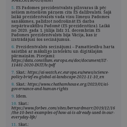
9048550180-016/html
5.
ES Padomes prezidentvalsts pilnvaras ik pēc
sešiem mēnešiem pārņem cita ES dalībvalsts. Šajā
laikā prezidentvalsts vada visu līmeņu Padomes
sanāksmes, palīdzot nodrošināt ES darba
nepārtrauktību Padomē (ES prezidentūra). Laikā
no 2020. gada 1. jūlija līdz 31. decembrim ES
Padomes prezidentvalsts bija Vācija, kas ir
izstrādājusi šos secinājumus.
6.
Prezidentvalsts secinājumi – Pamattiesību harta
saistībā ar mākslīgo intelektu un digitālajām
pārmaiņām. Pieejami:
https://data.consilium.europa.eu/doc/document/ST-
11481-2020-INIT/lv/pdf
7.
Skat.:
https://ai-watch.ec.europa.eu/news/science-
policy-brief-eu-global-ai-landscape-2021-11-10_en
8.
Skat.:
https://www.chathamhouse.org/2023/01/ai-
governance-and-human-rights
9.
Idem.
10.
Skat.:
https://www.forbes.com/sites/bernardmarr/2019/12/16
/the-10-best-examples-of-how-ai-is-already-used-in-our-
everyday-life/
11.
Skat.: