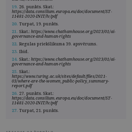
19.
26. punkts. Skat.:
https://data.consilium.europa.eu/doc/document/ST-
11481-2020-INIT/lv/pdf
20.
Turpat, 19. punkts.
21.
Skat.:
https://www.chathamhouse.org/2023/01/ai-
governance-and-human-rights
22.
Regulas priekšlikuma 39. apsvērums.
23.
Ibid.
24.
Skat.:
https://www.chathamhouse.org/2023/01/ai-
governance-and-human-rights
25.
Skat.:
https://www.turing.ac.uk/sites/default/files/2021-
03/where-are-the-women_public-policy_summary-
report.pdf
26.
27. punkts. Skat.:
https://data.consilium.europa.eu/doc/document/ST-
11481-2020-INIT/lv/pdf
27.
Turpat, 21. punkts.