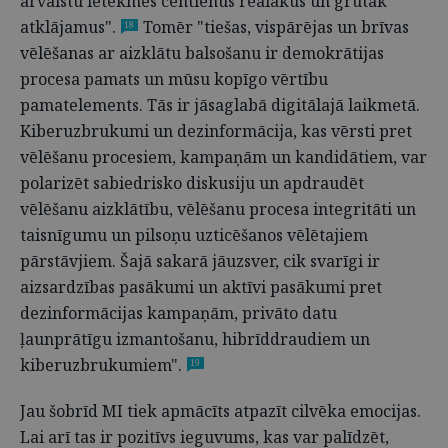
ārvalstu ietekmes centienus reālākus un grūtāk
atklājamus".
Tomēr "tiešas, vispārējas un brīvas
18
vēlēšanas ar aizklātu balsošanu ir demokrātijas
procesa pamats un mūsu kopīgo vērtību
pamatelements. Tās ir jāsaglabā digitālajā laikmetā.
Kiberuzbrukumi un dezinformācija, kas vērsti pret
vēlēšanu procesiem, kampaņām un kandidātiem, var
polarizēt sabiedrisko diskusiju un apdraudēt
vēlēšanu aizklātību, vēlēšanu procesa integritāti un
taisnīgumu un pilsoņu uzticēšanos vēlētajiem
pārstāvjiem. Šajā sakarā jāuzsver, cik svarīgi ir
aizsardzības pasākumi un aktīvi pasākumi pret
dezinformācijas kampaņām, privāto datu
ļaunprātīgu izmantošanu, hibrīddraudiem un
kiberuzbrukumiem".
19
Jau šobrīd MI tiek apmācīts atpazīt cilvēka emocijas.
Lai arī tas ir pozitīvs ieguvums, kas var palīdzēt,