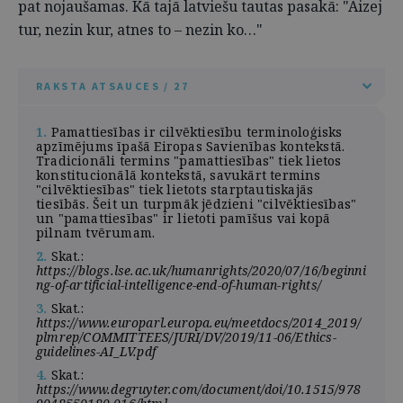
pat nojaušamas. Kā tajā latviešu tautas pasakā: "Aizej
tur, nezin kur, atnes to – nezin ko…"
RAKSTA ATSAUCES / 27
1.
Pamattiesības ir cilvēktiesību terminoloģisks
apzīmējums īpašā Eiropas Savienības kontekstā.
Tradicionāli termins "pamattiesības" tiek lietos
konstitucionālā kontekstā, savukārt termins
"cilvēktiesības" tiek lietots starptautiskajās
tiesībās. Šeit un turpmāk jēdzieni "cilvēktiesības"
un "pamattiesības" ir lietoti pamīšus vai kopā
pilnam tvērumam.
2.
Skat.:
https://blogs.lse.ac.uk/humanrights/2020/07/16/beginni
ng-of-artificial-intelligence-end-of-human-rights/
3.
Skat.:
https://www.europarl.europa.eu/meetdocs/2014_2019/
plmrep/COMMITTEES/JURI/DV/2019/11-06/Ethics-
guidelines-AI_LV.pdf
4.
Skat.:
https://www.degruyter.com/document/doi/10.1515/978