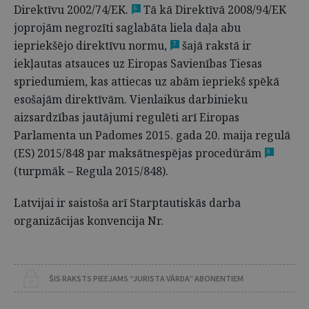
Direktīvu 2002/74/EK.
Tā kā Direktīvā 2008/94/EK
6
joprojām negrozīti saglabāta liela daļa abu
iepriekšējo direktīvu normu,
šajā rakstā ir
7
iekļautas atsauces uz Eiropas Savienības Tiesas
spriedumiem, kas attiecas uz abām iepriekš spēkā
esošajām direktīvām. Vienlaikus darbinieku
aizsardzības jautājumi regulēti arī Eiropas
Parlamenta un Padomes 2015. gada 20. maija regulā
(ES) 2015/848 par maksātnespējas procedūrām
8
(turpmāk – Regula 2015/848).
Latvijai ir saistoša arī Starptautiskās darba
organizācijas konvencija Nr.
ŠIS RAKSTS PIEEJAMS “JURISTA VĀRDA” ABONENTIEM