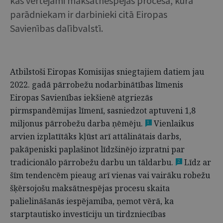
kas vērtējami maksātnespējas procesā, kurā
parādniekam ir darbinieki citā Eiropas
Savienības dalībvalstī.
Atbilstoši Eiropas Komisijas sniegtajiem datiem jau
2022. gadā pārrobežu nodarbinātības līmenis
Eiropas Savienības iekšienē atgriezās
pirmspandēmijas līmenī, sasniedzot aptuveni 1,8
miljonus pārrobežu darba ņēmēju.
Vienlaikus
1
arvien izplatītāks kļūst arī attālinātais darbs,
pakāpeniski paplašinot līdzšinējo izpratni par
tradicionālo pārrobežu darbu un tāldarbu.
Līdz ar
2
šīm tendencēm pieaug arī vienas vai vairāku robežu
šķērsojošu maksātnespējas procesu skaita
palielināšanās iespējamība, ņemot vērā, ka
starptautisko investīciju un tirdzniecības