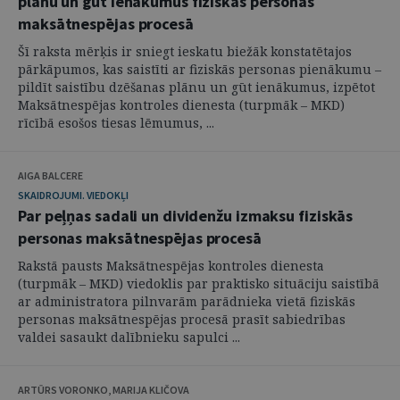
plānu un gūt ienākumus fiziskās personas
maksātnespējas procesā
Šī raksta mērķis ir sniegt ieskatu biežāk konstatētajos
pārkāpumos, kas saistīti ar fiziskās personas pienākumu –
pildīt saistību dzēšanas plānu un gūt ienākumus, izpētot
Maksātnespējas kontroles dienesta (turpmāk – MKD)
rīcībā esošos tiesas lēmumus, ...
AIGA BALCERE
SKAIDROJUMI. VIEDOKĻI
Par peļņas sadali un dividenžu izmaksu fiziskās
personas maksātnespējas procesā
Rakstā pausts Maksātnespējas kontroles dienesta
(turpmāk – MKD) viedoklis par praktisko situāciju saistībā
ar administratora pilnvarām parādnieka vietā fiziskās
personas maksātnespējas procesā prasīt sabiedrības
valdei sasaukt dalībnieku sapulci ...
ARTŪRS VORONKO, MARIJA KLIČOVA