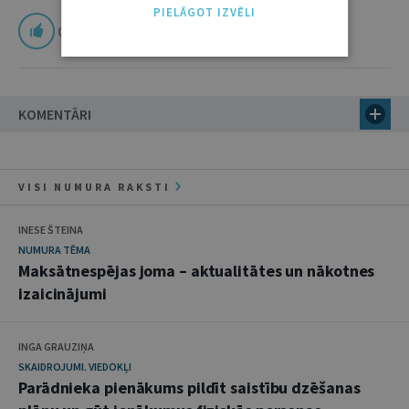
PIELĀGOT IZVĒLI
0
KOMENTĀRI
VISI NUMURA RAKSTI
INESE ŠTEINA
NUMURA TĒMA
Maksātnespējas joma – aktualitātes un nākotnes
izaicinājumi
INGA GRAUZIŅA
SKAIDROJUMI. VIEDOKĻI
Parādnieka pienākums pildīt saistību dzēšanas