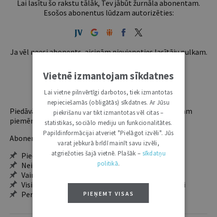
Lai lasītu šo rakstu tālāk, Tev jābūt žurnāla abonentam.
Esošos abonentus lūdzam autorizēties:
Ja vēl neesi abonents, aicinām pievienoties lasītāju pulkam.
Iegūsi tūlītēju piekļuvi digitālajam saturam!
Vietnē izmantojam sīkdatnes
ABONĒT
Lai vietne pilnvērtīgi darbotos, tiek izmantotas
nepieciešamās (obligātās) sīkdatnes. Ar Jūsu
Piedāvājam trīs abonementu veidus. Vienam lietotājam
piekrišanu var tikt izmantotas vēl citas –
piemērotākais ir "Mazais" (3, 6 un 12 mēnešiem).
statistikas, sociālo mediju un funkcionalitātes.
Papildinformācijai atveriet "Pielāgot izvēli". Jūs
Abonentu ieguvumi:
varat jebkurā brīdī mainīt savu izvēli,
atgriežoties šajā vietnē. Plašāk –
sīkdatņu
Pieeja jaunākajam izdevumam
politikā
.
Neierobežota pieeja arhīvam – 24 h/7 d.
Vairāk nekā 18 000 rakstu un 2000 autoru
Visi tematiskie numuri un ikgadējie grāmatžurnāli
Personalizētās iespējas – piezīmes, citāti, mapes
PIEŅEMT VISAS