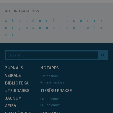
AUTORU KATALOGS
A
Ā
B
C
Č
D
E
Ē
F
G
Ģ
H
I
J
K
Ķ
L
Ļ
M
N
Ņ
O
P
R
S
Š
T
U
Ū
V
Z
Ž
ŽURNĀLS
NOZARES
VEIKALS
Civiltiesības
BIBLIOTĒKA
Krimināltiesības
#TEIRDARBS
TIESĪBU PRAKSE
JAUNUMI
EST nolēmumi
AFIŠA
ECT nolēmumi