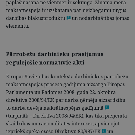
paplašināšana ne vienmēr ir sekmīga. Zināmā mērā
maksātnespēja ir uzskatāma par neizbēgamu tirgus
darbības blakusproduktu
un nodarbinātības jomas
3
elementu.
Pārrobežu darbinieku prasījumus
regulējošie normatīvie akti
Eiropas Savienības kontekstā darbiniekus pārrobežu
maksātnespējas procesa gadījumā aizsargā Eiropas
Parlamenta un Padomes 2008. gada 22. oktobra
direktīva 2008/94/EK par darba ņēmēju aizsardzību
to darba devēja maksātnespējas gadījumā
4
(turpmāk – Direktīva 2008/94/EK), kas tika pieņemta
skaidrības un racionalitātes interesēs, apvienojot
iepriekš spēkā esošo Direktīvu 80/987/EK
un
5