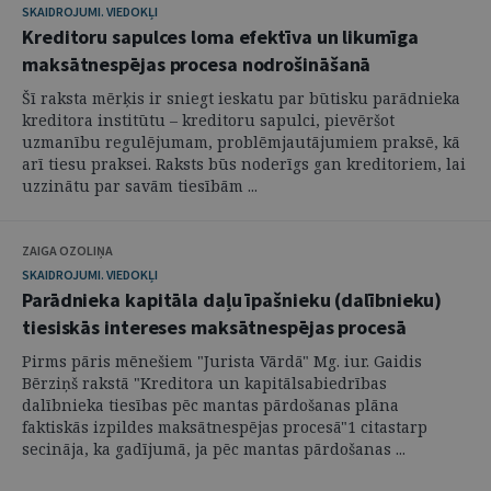
SKAIDROJUMI. VIEDOKĻI
Kreditoru sapulces loma efektīva un likumīga
maksātnespējas procesa nodrošināšanā
Šī raksta mērķis ir sniegt ieskatu par būtisku parādnieka
kreditora institūtu – kreditoru sapulci, pievēršot
uzmanību regulējumam, problēmjautājumiem praksē, kā
arī tiesu praksei. Raksts būs noderīgs gan kreditoriem, lai
uzzinātu par savām tiesībām ...
ZAIGA OZOLIŅA
SKAIDROJUMI. VIEDOKĻI
Parādnieka kapitāla daļu īpašnieku (dalībnieku)
tiesiskās intereses maksātnespējas procesā
Pirms pāris mēnešiem "Jurista Vārdā" Mg. iur. Gaidis
Bērziņš rakstā "Kreditora un kapitālsabiedrības
dalībnieka tiesības pēc mantas pārdošanas plāna
faktiskās izpildes maksātnespējas procesā"1 citastarp
secināja, ka gadījumā, ja pēc mantas pārdošanas ...