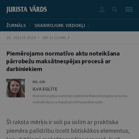
ŽURNĀLS
SKAIDROJUMI. VIEDOKĻI
30. JŪLIJS 2024 • NR.31 (1349)
Piemērojamo normatīvo aktu noteikšana
pārrobežu maksātnespējas procesā ar
darbiniekiem
MG. IUR.
ILVA EGLĪTE
Maksātnespējas kontroles dienesta Maksātnespējas procesa
nodrošinājuma departamenta juriskonsulte
Šī raksta mērķis ir soli pa solim ar praktiska
piemēra palīdzību izcelt būtiskākos elementus,