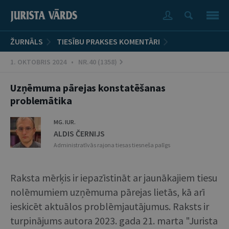
ŽURNĀLS
TIESĪBU PRAKSES KOMENTĀRI
1. OKTOBRIS 2024 • NR.40 (1358)
Uzņēmuma pārejas konstatēšanas
problemātika
MG. IUR.
ALDIS ČERNIJS
Administratīvās rajona tiesas tiesneša palīgs
Raksta mērķis ir iepazīstināt ar jaunākajiem tiesu
nolēmumiem uzņēmuma pārejas lietās, kā arī
ieskicēt aktuālos problēmjautājumus. Raksts ir
turpinājums autora 2023. gada 21. marta "Jurista