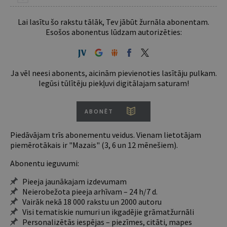
Lai lasītu šo rakstu tālāk, Tev jābūt žurnāla abonentam.
Esošos abonentus lūdzam autorizēties:
Ja vēl neesi abonents, aicinām pievienoties lasītāju pulkam.
Iegūsi tūlītēju piekļuvi digitālajam saturam!
ABONĒT
Piedāvājam trīs abonementu veidus. Vienam lietotājam
piemērotākais ir "Mazais" (3, 6 un 12 mēnešiem).
Abonentu ieguvumi:
Pieeja jaunākajam izdevumam
Neierobežota pieeja arhīvam – 24 h/7 d.
Vairāk nekā 18 000 rakstu un 2000 autoru
Visi tematiskie numuri un ikgadējie grāmatžurnāli
Personalizētās iespējas – piezīmes, citāti, mapes