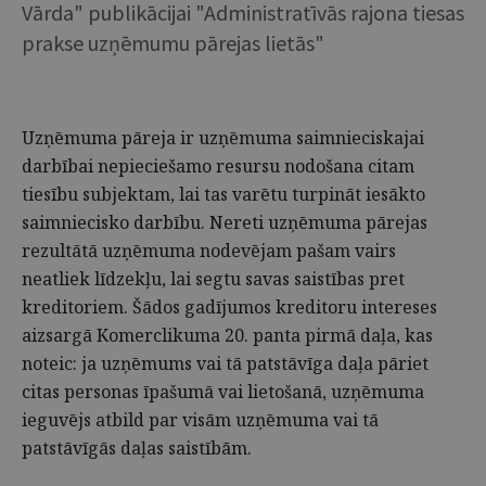
Vārda" publikācijai "Administratīvās rajona tiesas
prakse uzņēmumu pārejas lietās"
Uzņēmuma pāreja ir uzņēmuma saimnieciskajai
darbībai nepieciešamo resursu nodošana citam
tiesību subjektam, lai tas varētu turpināt iesākto
saimniecisko darbību. Nereti uzņēmuma pārejas
rezultātā uzņēmuma nodevējam pašam vairs
neatliek līdzekļu, lai segtu savas saistības pret
kreditoriem. Šādos gadījumos kreditoru intereses
aizsargā Komerclikuma 20. panta pirmā daļa, kas
noteic: ja uzņēmums vai tā patstāvīga daļa pāriet
citas personas īpašumā vai lietošanā, uzņēmuma
ieguvējs atbild par visām uzņēmuma vai tā
patstāvīgās daļas saistībām.