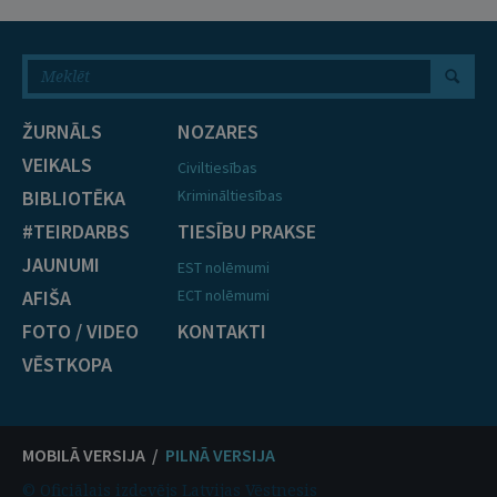
ŽURNĀLS
NOZARES
VEIKALS
Civiltiesības
BIBLIOTĒKA
Krimināltiesības
#TEIRDARBS
TIESĪBU PRAKSE
JAUNUMI
EST nolēmumi
AFIŠA
ECT nolēmumi
FOTO / VIDEO
KONTAKTI
VĒSTKOPA
MOBILĀ VERSIJA /
PILNĀ VERSIJA
© Oficiālais izdevējs Latvijas Vēstnesis