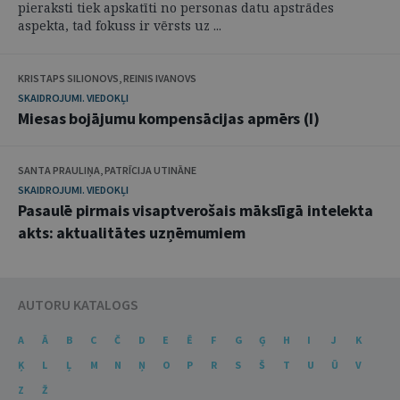
pieraksti tiek apskatīti no personas datu apstrādes
aspekta, tad fokuss ir vērsts uz ...
KRISTAPS SILIONOVS, REINIS IVANOVS
SKAIDROJUMI. VIEDOKĻI
Miesas bojājumu kompensācijas apmērs (I)
SANTA PRAULIŅA, PATRĪCIJA UTINĀNE
SKAIDROJUMI. VIEDOKĻI
Pasaulē pirmais visaptverošais mākslīgā intelekta
akts: aktualitātes uzņēmumiem
AUTORU KATALOGS
A
Ā
B
C
Č
D
E
Ē
F
G
Ģ
H
I
J
K
Ķ
L
Ļ
M
N
Ņ
O
P
R
S
Š
T
U
Ū
V
Z
Ž