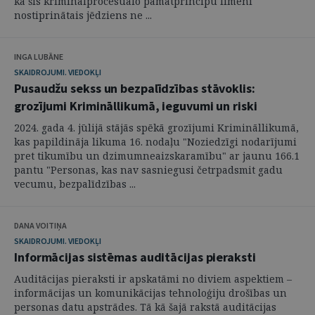
ka šis kriminālprocesuālo pamatprincipu līmenī
nostiprinātais jēdziens ne ...
INGA LUBĀNE
SKAIDROJUMI. VIEDOKĻI
Pusaudžu sekss un bezpalīdzības stāvoklis:
grozījumi Krimināllikumā, ieguvumi un riski
2024. gada 4. jūlijā stājās spēkā grozījumi Krimināllikumā,
kas papildināja likuma 16. nodaļu "Noziedzīgi nodarījumi
pret tikumību un dzimumneaizskaramību" ar jaunu 166.1
pantu "Personas, kas nav sasniegusi četrpadsmit gadu
vecumu, bezpalīdzības ...
DANA VOITIŅA
SKAIDROJUMI. VIEDOKĻI
Informācijas sistēmas auditācijas pieraksti
Auditācijas pieraksti ir apskatāmi no diviem aspektiem –
informācijas un komunikācijas tehnoloģiju drošības un
personas datu apstrādes. Tā kā šajā rakstā auditācijas