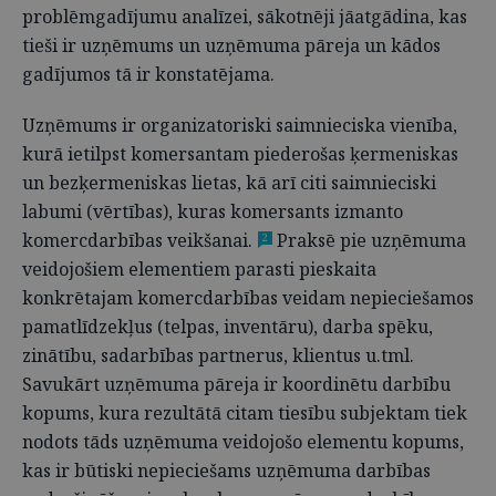
problēmgadījumu analīzei, sākotnēji jāatgādina, kas
tieši ir uzņēmums un uzņēmuma pāreja un kādos
gadījumos tā ir konstatējama.
Uzņēmums ir organizatoriski saimnieciska vienība,
kurā ietilpst komersantam piederošas ķermeniskas
un bezķermeniskas lietas, kā arī citi saimnieciski
labumi (vērtības), kuras komersants izmanto
komercdarbības veikšanai.
Praksē pie uzņēmuma
2
veidojošiem elementiem parasti pieskaita
konkrētajam komercdarbības veidam nepieciešamos
pamatlīdzekļus (telpas, inventāru), darba spēku,
zinātību, sadarbības partnerus, klientus u.tml.
Savukārt uzņēmuma pāreja ir koordinētu darbību
kopums, kura rezultātā citam tiesību subjektam tiek
nodots tāds uzņēmuma veidojošo elementu kopums,
kas ir būtiski nepieciešams uzņēmuma darbības