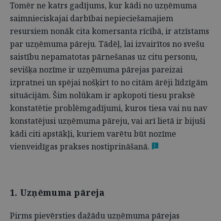
Tomēr ne katrs gadījums, kur kādi no uzņēmuma
saimnieciskajai darbībai nepieciešamajiem
resursiem nonāk cita komersanta rīcībā, ir atzīstams
par uzņēmuma pāreju. Tādēļ, lai izvairītos no svešu
saistību nepamatotas pārnešanas uz citu personu,
sevišķa nozīme ir uzņēmuma pārejas pareizai
izpratnei un spējai nošķirt to no citām ārēji līdzīgām
situācijām. Šim nolūkam ir apkopoti tiesu praksē
konstatētie problēmgadījumi, kuros tiesa vai nu nav
konstatējusi uzņēmuma pāreju, vai arī lietā ir bijuši
kādi citi apstākļi, kuriem varētu būt nozīme
vienveidīgas prakses nostiprināšanā.
1
1. Uzņēmuma pāreja
Pirms pievērsties dažādu uzņēmuma pārejas