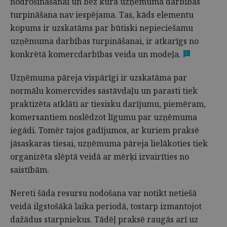
nodrošināšanai un bez kura uzņēmuma darbības
turpināšana nav iespējama. Tas, kāds elementu
kopums ir uzskatāms par būtiski nepieciešamu
uzņēmuma darbības turpināšanai, ir atkarīgs no
konkrētā komercdarbības veida un modeļa.
3
Uzņēmuma pāreja vispārīgi ir uzskatāma par
normālu komercvides sastāvdaļu un parasti tiek
praktizēta atklāti ar tiesisku darījumu, piemēram,
komersantiem noslēdzot līgumu par uzņēmuma
iegādi. Tomēr tajos gadījumos, ar kuriem praksē
jāsaskaras tiesai, uzņēmuma pāreja lielākoties tiek
organizēta slēptā veidā ar mērķi izvairīties no
saistībām.
Nereti šāda resursu nodošana var notikt netiešā
veidā ilgstošākā laika periodā, tostarp izmantojot
dažādus starpniekus. Tādēļ praksē raugās arī uz