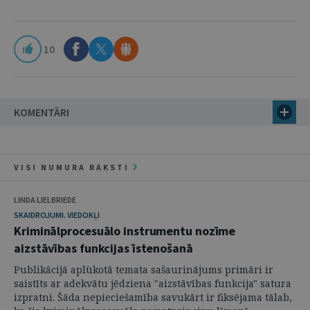
10
KOMENTĀRI
VISI NUMURA RAKSTI
LINDA LIELBRIEDE
SKAIDROJUMI. VIEDOKĻI
Kriminālprocesuālo instrumentu nozīme
aizstāvības funkcijas īstenošanā
Publikācijā aplūkotā temata sašaurinājums primāri ir
saistīts ar adekvātu jēdziena "aizstāvības funkcija" satura
izpratni. Šāda nepieciešamība savukārt ir fiksējama tālab,