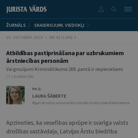
ŽURNĀLS
SKAIDROJUMI. VIEDOKĻI
15. OKTOBRIS 2024 • NR.42 (1360)
Atbildības pastiprināšana par uzbrukumiem
ārstniecības personām
Vai grozījumi Krimināllikuma 269. pantā ir nepieciešami
1 KOMENTĀRI
PH. D.
LAURA ŠĀBERTE
Rīgas Stradiņa universitātes Sociālo zinātņu fakultātes lektore
Apzinoties, ka veselības aprūpe ir svarīga valsts
drošības sastāvdaļa, Latvijas Ārstu biedrība