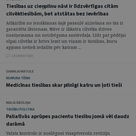
Tiesības uz cieņpilnu nāvi ir līdzvērtīgas citām
cilvēktiesībām, bet atstātas bez ievērības
Atšķirībā no ienākšanas šajā pasaulē aiziešana no tās ir
garantēta ikvienam. Nāve ir ikkatra cilvēka dzīves
neatņemama un neizbēgama sastāvdaļa. Līdz pat pēdējai
elpai cilvēks ir brīvs lemt un viņam ir tiesības, kuru
apjoms netiek iedalīts pēc katram ...
1 KOMENTĀRI
SANNIJA MATULE
NUMURA TĒMA
Medicīnas tiesības skar pilnīgi katru un ļoti tieši
MAIJA ĀBOLIŅA
TIESĪBU POLITIKA
Paliatīvās aprūpes pacientu tiesību jomā vēl daudz
darāmā
Valsts kontrole ir noslēgusi visaptverošu revīziju