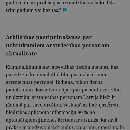
gadiem un ar probācijas uzraudzību uz laiku līdz
trim gadiem vai bez tās."
2
Atbildības pastiprināšanas par
uzbrukumiem ārstniecības personām
aktualitāte
Krimināllikumā nav atsevišķas tiesību normas, kas
paredzētu kriminālatbildību par uzbrukumu
ārstniecības personai. Ikdienā, pildot darba
pienākumus, kas ietver rūpes par pacienta veselību
un dzīvību, ārstniecības personām Latvijā bieži ir
jādomā par savu drošību. Saskaņā ar Latvijas Ārstu
biedrības apkopoto informāciju 80 % no
aptaujātajiem ģimenes ārstiem ir atzinuši, ka savā
praksē ir piedzīvojuši draudus, vajāšanu, emocionālu