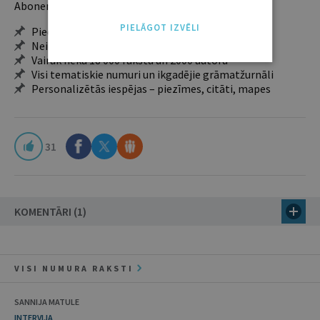
Abonentu ieguvumi:
PIELĀGOT IZVĒLI
Pieeja jaunākajam izdevumam
Neierobežota pieeja arhīvam – 24 h/7 d.
Vairāk nekā 18 000 rakstu un 2000 autoru
Visi tematiskie numuri un ikgadējie grāmatžurnāli
Personalizētās iespējas – piezīmes, citāti, mapes
31
KOMENTĀRI (1)
VISI NUMURA RAKSTI
SANNIJA MATULE
INTERVIJA