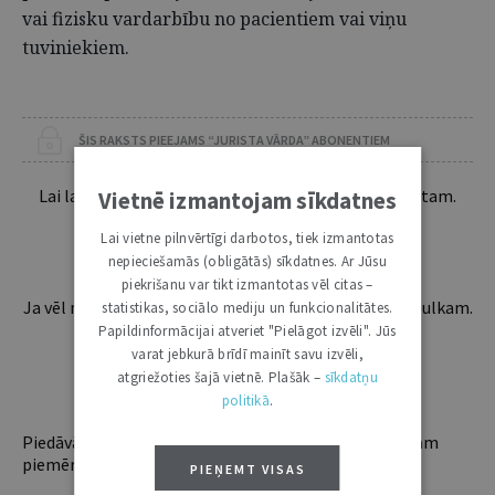
vai fizisku vardarbību no pacientiem vai viņu
tuviniekiem.
ŠIS RAKSTS PIEEJAMS “JURISTA VĀRDA” ABONENTIEM
Lai lasītu šo rakstu tālāk, Tev jābūt žurnāla abonentam.
Vietnē izmantojam sīkdatnes
Esošos abonentus lūdzam autorizēties:
Lai vietne pilnvērtīgi darbotos, tiek izmantotas
nepieciešamās (obligātās) sīkdatnes. Ar Jūsu
piekrišanu var tikt izmantotas vēl citas –
Ja vēl neesi abonents, aicinām pievienoties lasītāju pulkam.
statistikas, sociālo mediju un funkcionalitātes.
Iegūsi tūlītēju piekļuvi digitālajam saturam!
Papildinformācijai atveriet "Pielāgot izvēli". Jūs
varat jebkurā brīdī mainīt savu izvēli,
atgriežoties šajā vietnē. Plašāk –
sīkdatņu
ABONĒT
politikā
.
Piedāvājam trīs abonementu veidus. Vienam lietotājam
piemērotākais ir "Mazais" (3, 6 un 12 mēnešiem).
PIEŅEMT VISAS