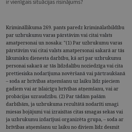
ir vienīgais situācijas risinājums?
Krimināllikuma 269. pants paredz kriminālatbildību
par uzbrukumu varas pārstāvim vai citai valsts
amatpersonai un nosaka: "(1) Par uzbrukumu varas
pārstāvim vai citai valsts amatpersonai sakarā ar tās
likumisku dienesta darbību, kā arī par uzbrukumu
personai sakarā ar tās līdzdalību noziedzīga vai cita
prettiesiska nodarījuma novēršanā vai pārtraukšanā
– soda ar brīvības atņemšanu uz laiku līdz pieciem
gadiem vai ar īslaicīgu brīvības atņemšanu, vai ar
probācijas uzraudzību. (2) Par tādām pašām
darbībām, ja uzbrukuma rezultātā nodarīti smagi
miesas bojājumi vai izraisītas citas smagas sekas vai
ja uzbrukumu izdarījusi organizēta grupa, – soda ar
brīvības atņemšanu uz laiku no diviem līdz desmit