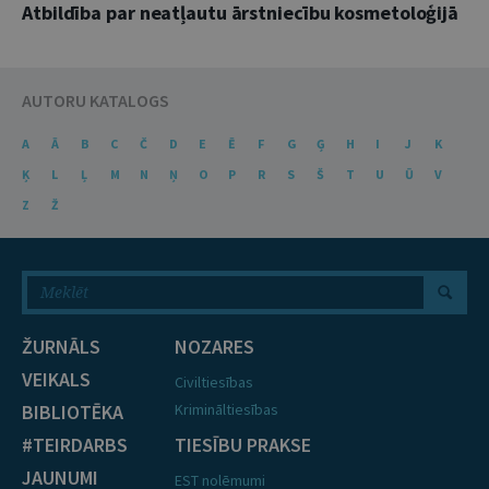
Atbildība par neatļautu ārstniecību kosmetoloģijā
AUTORU KATALOGS
A
Ā
B
C
Č
D
E
Ē
F
G
Ģ
H
I
J
K
Ķ
L
Ļ
M
N
Ņ
O
P
R
S
Š
T
U
Ū
V
Z
Ž
ŽURNĀLS
NOZARES
VEIKALS
Civiltiesības
BIBLIOTĒKA
Krimināltiesības
#TEIRDARBS
TIESĪBU PRAKSE
JAUNUMI
EST nolēmumi