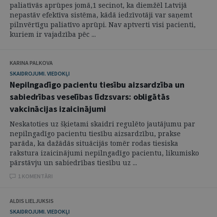
paliatīvās aprūpes jomā,1 secinot, ka diemžēl Latvijā
nepastāv efektīva sistēma, kādā iedzīvotāji var saņemt
pilnvērtīgu paliatīvo aprūpi. Nav aptverti visi pacienti,
kuriem ir vajadzība pēc ...
KARINA PALKOVA
SKAIDROJUMI. VIEDOKĻI
Nepilngadīgo pacientu tiesību aizsardzība un
sabiedrības veselības līdzsvars: obligātās
vakcinācijas izaicinājumi
Neskatoties uz šķietami skaidri regulēto jautājumu par
nepilngadīgo pacientu tiesību aizsardzību, prakse
parāda, ka dažādās situācijās tomēr rodas tiesiska
rakstura izaicinājumi nepilngadīgo pacientu, likumisko
pārstāvju un sabiedrības tiesību uz ...
1 KOMENTĀRI
ALDIS LIELJUKSIS
SKAIDROJUMI. VIEDOKĻI