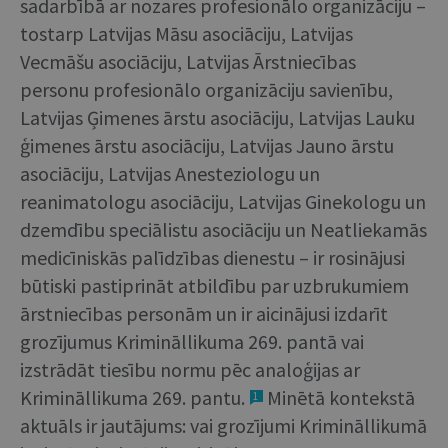
sadarbībā ar nozares profesionālo organizāciju –
tostarp Latvijas Māsu asociāciju, Latvijas
Vecmāšu asociāciju, Latvijas Ārstniecības
personu profesionālo organizāciju savienību,
Latvijas Ģimenes ārstu asociāciju, Latvijas Lauku
ģimenes ārstu asociāciju, Latvijas Jauno ārstu
asociāciju, Latvijas Anesteziologu un
reanimatologu asociāciju, Latvijas Ginekologu un
dzemdību speciālistu asociāciju un Neatliekamās
medicīniskās palīdzības dienestu – ir rosinājusi
būtiski pastiprināt atbildību par uzbrukumiem
ārstniecības personām un ir aicinājusi izdarīt
grozījumus Krimināllikuma 269. pantā vai
izstrādāt tiesību normu pēc analoģijas ar
Krimināllikuma 269. pantu.
Minētā kontekstā
1
aktuāls ir jautājums: vai grozījumi Krimināllikumā