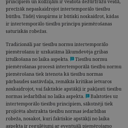
principiem un kolīzijām ir veidota dežūrfrāžu veidā,
precīzāk nepaskaidrojot intertemporālo tiesību
būtību. Tādēļ visupirms ir būtiski noskaidrot, kādas
ir intertemporālo tiesību principu piemērošanas
saturiskās robežas.
Tradicionāli par tiesību normu intertemporālo
piemērošanu ir uzskatāma likumdevēja gribas
iztulkošana no laika aspekta.
Tiesību normu
2
piemērošanas procesā intertemporālā tiesību normu
piemērošana tiek īstenota kā tiesību normas
pārbaudes sastāvdaļa, zemākās kritikas ietvaros
noskaidrojot, vai faktiskie apstākļi ir pakļauti tiesību
normas iedarbībai no laika aspekta.
Balstoties uz
3
intertemporālo tiesību principiem, sākotnēji tiek
projicēta abstrakta tiesību normas iedarbības
robeža, nosakot, kuri faktiskie apstākļi no laika
aspekta ir regulējumi ar eventuāli piemērojamo