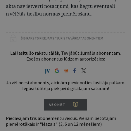
aktā nav ietverti nosacījumi, kas liegtu eventuāli
izvēlētās tiesību normas piemērošanu.
ŠIS RAKSTS PIEEJAMS “JURISTA VĀRDA” ABONENTIEM
Lai lasītu šo rakstu tālāk, Tev jābūt žurnāla abonentam.
Esošos abonentus lūdzam autorizēties:
Ja vēl neesi abonents, aicinām pievienoties lasītāju pulkam.
Iegūsi tūlītēju piekļuvi digitālajam saturam!
ABONĒT
Piedāvājam trīs abonementu veidus. Vienam lietotājam
piemērotākais ir "Mazais" (3, 6 un 12 mēnešiem).