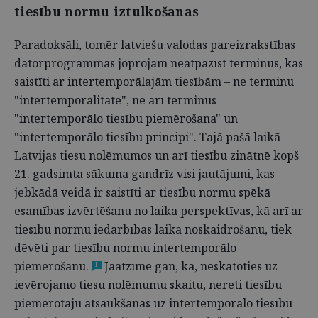
tiesību normu iztulkošanas
Paradoksāli, tomēr latviešu valodas pareizrakstības
datorprogrammas joprojām neatpazīst terminus, kas
saistīti ar intertemporālajām tiesībām – ne terminu
"intertemporalitāte", ne arī terminus
"intertemporālo tiesību piemērošana" un
"intertemporālo tiesību principi". Tajā pašā laikā
Latvijas tiesu nolēmumos un arī tiesību zinātnē kopš
21. gadsimta sākuma gandrīz visi jautājumi, kas
jebkādā veidā ir saistīti ar tiesību normu spēkā
esamības izvērtēšanu no laika perspektīvas, kā arī ar
tiesību normu iedarbības laika noskaidrošanu, tiek
dēvēti par tiesību normu intertemporālo
piemērošanu.
Jāatzīmē gan, ka, neskatoties uz
1
ievērojamo tiesu nolēmumu skaitu, nereti tiesību
piemērotāju atsaukšanās uz intertemporālo tiesību