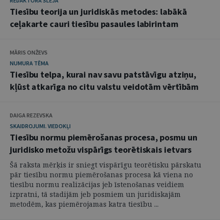
REDAKTORA SLEJA
Tiesību teorija un juridiskās metodes: labākā
ceļakarte cauri tiesību pasaules labirintam
MĀRIS ONŽEVS
NUMURA TĒMA
Tiesību telpa, kurai nav savu patstāvīgu atziņu,
kļūst atkarīga no citu valstu veidotām vērtībām
DAIGA REZEVSKA
SKAIDROJUMI. VIEDOKĻI
Tiesību normu piemērošanas procesa, posmu un
juridisko metožu vispārīgs teorētiskais ietvars
Šā raksta mērķis ir sniegt vispārīgu teorētisku pārskatu
pār tiesību normu piemērošanas procesa kā viena no
tiesību normu realizācijas jeb īstenošanas veidiem
izpratni, tā stadijām jeb posmiem un juridiskajām
metodēm, kas piemērojamas katra tiesību ...