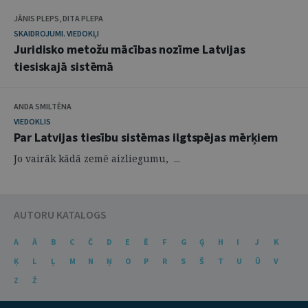
JĀNIS PLEPS, DITA PLEPA
SKAIDROJUMI. VIEDOKĻI
Juridisko metožu mācības nozīme Latvijas
tiesiskajā sistēmā
ANDA SMILTĒNA
VIEDOKLIS
Par Latvijas tiesību sistēmas ilgtspējas mērķiem
Jo vairāk kādā zemē aizliegumu, ...
AUTORU KATALOGS
A
Ā
B
C
Č
D
E
Ē
F
G
Ģ
H
I
J
K
Ķ
L
Ļ
M
N
Ņ
O
P
R
S
Š
T
U
Ū
V
Z
Ž