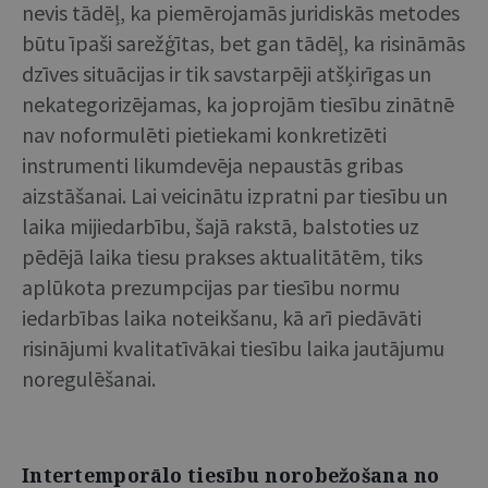
nevis tādēļ, ka piemērojamās juridiskās metodes
būtu īpaši sarežģītas, bet gan tādēļ, ka risināmās
dzīves situācijas ir tik savstarpēji atšķirīgas un
nekategorizējamas, ka joprojām tiesību zinātnē
nav noformulēti pietiekami konkretizēti
instrumenti likumdevēja nepaustās gribas
aizstāšanai. Lai veicinātu izpratni par tiesību un
laika mijiedarbību, šajā rakstā, balstoties uz
pēdējā laika tiesu prakses aktualitātēm, tiks
aplūkota prezumpcijas par tiesību normu
iedarbības laika noteikšanu, kā arī piedāvāti
risinājumi kvalitatīvākai tiesību laika jautājumu
noregulēšanai.
Intertemporālo tiesību norobežošana no