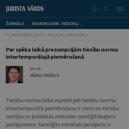
ŽURNĀLS
SKAIDROJUMI. VIEDOKĻI
12. NOVEMBRIS 2024 • NR.46/47 (1364/1365)
Par spēka laikā prezumpcijām tiesību normu
intertemporālajā piemērošanā
DR. IUR.
MĀRIS ONŽEVS
Tiesību normu laika aspekti jeb tiesību normu
intertemporālā piemērošana ir viens no tiesību
teorijas un juridiskās metodes sarežģītākajiem
jautājumiem. Sarežģīts minētais jautājums ir