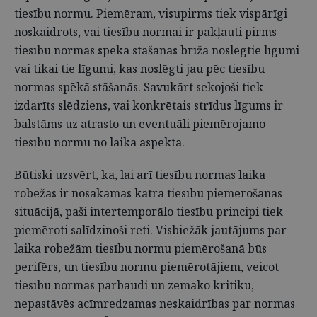
tiesību normu. Piemēram, visupirms tiek vispārīgi
noskaidrots, vai tiesību normai ir pakļauti pirms
tiesību normas spēkā stāšanās brīža noslēgtie līgumi
vai tikai tie līgumi, kas noslēgti jau pēc tiesību
normas spēkā stāšanās. Savukārt sekojoši tiek
izdarīts slēdziens, vai konkrētais strīdus līgums ir
balstāms uz atrasto un eventuāli piemērojamo
tiesību normu no laika aspekta.
Būtiski uzsvērt, ka, lai arī tiesību normas laika
robežas ir nosakāmas katrā tiesību piemērošanas
situācijā, paši intertemporālo tiesību principi tiek
piemēroti salīdzinoši reti. Visbiežāk jautājums par
laika robežām tiesību normu piemērošanā būs
perifērs, un tiesību normu piemērotājiem, veicot
tiesību normas pārbaudi un zemāko kritiku,
nepastāvēs acīmredzamas neskaidrības par normas