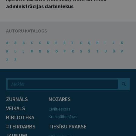
administrācijas darbiniekus
AUTORU KATALOGS
A
Ā
B
C
Č
D
E
Ē
F
G
Ģ
H
I
J
K
Ķ
L
Ļ
M
N
Ņ
O
P
R
S
Š
T
U
Ū
V
Z
Ž
ŽURNĀLS
NOZARES
VEIKALS
Civiltiesības
BIBLIOTĒKA
Krimināltiesības
#TEIRDARBS
TIESĪBU PRAKSE
JAUNUMI