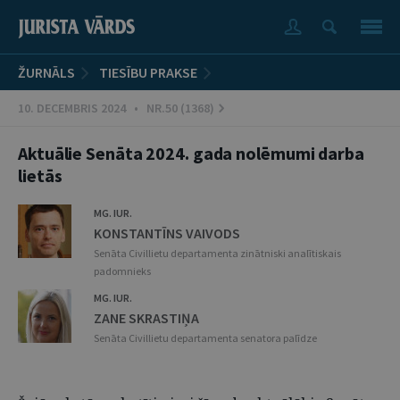
ŽURNĀLS
TIESĪBU PRAKSE
10. DECEMBRIS 2024 • NR.50 (1368)
Aktuālie Senāta 2024. gada nolēmumi darba
lietās
MG. IUR.
KONSTANTĪNS VAIVODS
Senāta Civillietu departamenta zinātniski analītiskais
padomnieks
MG. IUR.
ZANE SKRASTIŅA
Senāta Civillietu departamenta senatora palīdze