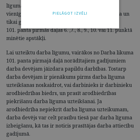
līguma uzteikšana minētās normas izpratnē ir
vienīgi darba devēja, nevis darbinieka iniciatīva un
PIELĀGOT IZVĒLI
tikai gadījumos, kad ir nodibināti šā likuma
101. panta pirmās daļas 6. ,7., 8., 9., 10. vai 11. punktā
minētie apstākļi.
Lai uzteiktu darba līgumu, vairākos no Darba likuma
101. panta pirmajā daļā norādītajiem gadījumiem
darba devējam jāizdara papildu darbības. Tostarp
darba devējam ir pienākums pirms darba līguma
uzteikšanas noskaidrot, vai darbinieks ir darbinieku
arodbiedrības biedrs, un prasīt arodbiedrības
piekrišanu darba līguma uzteikšanai. Ja
arodbiedrība nepiekrīt darba līguma uzteikumam,
darba devējs var celt prasību tiesā par darba līguma
izbeigšanu, kā tas ir noticis prasītājas darba attiecību
gadījumā.