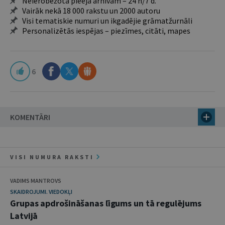
Neierobežota pieeja arhīvam – 24 h/7 d.
Vairāk nekā 18 000 rakstu un 2000 autoru
Visi tematiskie numuri un ikgadējie grāmatžurnāli
Personalizētās iespējas – piezīmes, citāti, mapes
6
KOMENTĀRI
VISI NUMURA RAKSTI
VADIMS MANTROVS
SKAIDROJUMI. VIEDOKĻI
Grupas apdrošināšanas līgums un tā regulējums
Latvijā