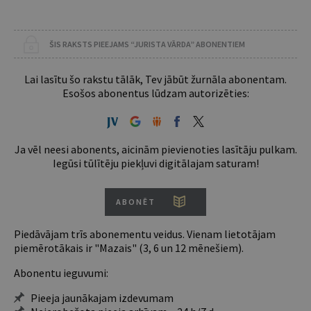
ŠIS RAKSTS PIEEJAMS “JURISTA VĀRDA” ABONENTIEM
Lai lasītu šo rakstu tālāk, Tev jābūt žurnāla abonentam.
Esošos abonentus lūdzam autorizēties:
Ja vēl neesi abonents, aicinām pievienoties lasītāju pulkam.
Iegūsi tūlītēju piekļuvi digitālajam saturam!
ABONĒT
Piedāvājam trīs abonementu veidus. Vienam lietotājam
piemērotākais ir "Mazais" (3, 6 un 12 mēnešiem).
Abonentu ieguvumi:
Pieeja jaunākajam izdevumam