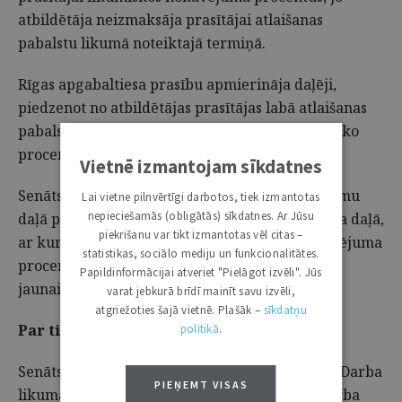
atbildētāja neizmaksāja prasītājai atlaišanas
pabalstu likumā noteiktajā termiņā.
Rīgas apgabaltiesa prasību apmierināja daļēji,
piedzenot no atbildētājas prasītājas labā atlaišanas
pabalstu, bet noraidot prasību daļā par likumisko
procentu piedziņu.
Vietnē izmantojam sīkdatnes
Senāts atstāja negrozītu apgabaltiesas spriedumu
Lai vietne pilnvērtīgi darbotos, tiek izmantotas
nepieciešamās (obligātās) sīkdatnes. Ar Jūsu
daļā par atlaišanas pabalsta piedziņu, bet atcēla daļā,
piekrišanu var tikt izmantotas vēl citas –
ar kuru noraidīta prasība par likumisko nokavējuma
statistikas, sociālo mediju un funkcionalitātes.
procentu piedziņu, nododot lietu atceltajā daļā
Papildinformācijai atveriet "Pielāgot izvēli". Jūs
jaunai izskatīšanai.
varat jebkurā brīdī mainīt savu izvēli,
atgriežoties šajā vietnē. Plašāk –
sīkdatņu
Par tiesībām uz atlaišanas pabalstu
politikā
.
Senāts vērtēja, kas ir darba līguma uzteikšana Darba
PIEŅEMT VISAS
likuma 112. panta pirmās daļas
izpratnē. Darba
2