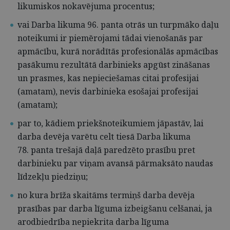
likumiskos nokavējuma procentus;
vai Darba likuma 96. panta otrās un turpmāko daļu
noteikumi ir piemērojami tādai vienošanās par
apmācību, kurā norādītās profesionālās apmācības
pasākumu rezultātā darbinieks apgūst zināšanas
un prasmes, kas nepieciešamas citai profesijai
(amatam), nevis darbinieka esošajai profesijai
(amatam);
par to, kādiem priekšnoteikumiem jāpastāv, lai
darba devēja varētu celt tiesā Darba likuma
78. panta trešajā daļā paredzēto prasību pret
darbinieku par viņam avansā pārmaksāto naudas
līdzekļu piedziņu;
no kura brīža skaitāms termiņš darba devēja
prasības par darba līguma izbeigšanu celšanai, ja
arodbiedrība nepiekrita darba līguma