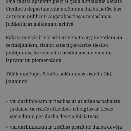
Šajā rakstā apskatīti pieci šī gada aktuālākie Senāta
Civillietu departamenta nolēmumi darba lietās, kas
ar tēzēm publicēti Augstākās tiesas mājaslapas
Judikatūras nolēmumu arhīvā.
Raksta mērķis ir norādīt uz Senāta argumentiem un
secinājumiem, risinot attiecīgos darba tiesību
jautājumus, lai veicinātu tiesību normu vienotu
izpratni un piemērošanu.
Tālāk minētajos Senāta nolēmumos risināti šādi
jautājumi:
vai darbiniekam ir tiesības uz atlaišanas pabalstu,
ja darba tiesiskās attiecības izbeigtas ar tiesas
spriedumu pēc darba devēja iniciatīvas;
vai darbiniekam ir tiesības prasīt no darba devēja