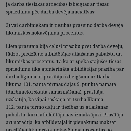
ja darba tiesiskās attiecības izbeigtas ar tiesas
spriedumu pēc darba devēja iniciatīvas;
2) vai darbiniekam ir tiesības prasīt no darba devēja
likumiskos nokavējuma procentus.
Lietā prasītāja bija cēlusi prasību pret darba devēju,
lūdzot piedzīt no atbildētājas atlaišanas pabalstu un
likumiskos procentus. Tā kā ar spēkā stājušos tiesas
spriedumu tika apmierināta atbildētājas prasība par
darba līguma ar prasītāju izbeigšanu uz Darba
likuma 101. panta pirmās daļas 9. punkta pamata
(darbinieku skaita samazināšana), prasītāja
uzskatīja, ka viņai saskaņā ar Darba likuma
112. panta pirmo daļu ir tiesības uz atlaišanas
pabalstu, kuru atbildētāja nav izmaksājusi. Prasītāja
arī norādīja, ka atbildētājai ir pienākums maksāt
prasītājai likumiskos nokavējuma procentus, jo