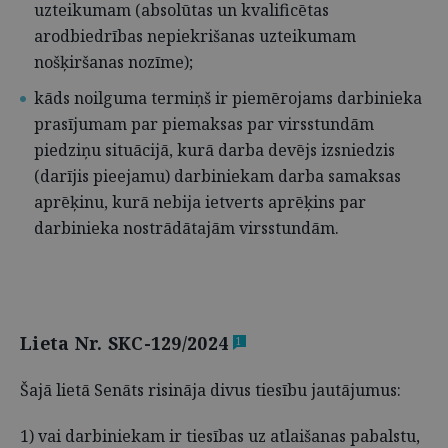
uzteikumam (absolūtas un kvalificētas
arodbiedrības nepiekrišanas uzteikumam
nošķiršanas nozīme);
kāds noilguma termiņš ir piemērojams darbinieka
prasījumam par piemaksas par virsstundām
piedziņu situācijā, kurā darba devējs izsniedzis
(darījis pieejamu) darbiniekam darba samaksas
aprēķinu, kurā nebija ietverts aprēķins par
darbinieka nostrādātajām virsstundām.
Lieta Nr. SKC-129/2024
1
Šajā lietā Senāts risināja divus tiesību jautājumus:
1) vai darbiniekam ir tiesības uz atlaišanas pabalstu,