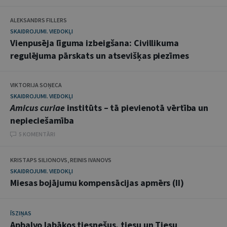
ALEKSANDRS FILLERS
SKAIDROJUMI. VIEDOKĻI
Vienpusēja līguma izbeigšana: Civillikuma
regulējuma pārskats un atsevišķas piezīmes
VIKTORIJA SOŅECA
SKAIDROJUMI. VIEDOKĻI
Amicus curiae
institūts – tā pievienotā vērtība un
nepieciešamība
5 KOMENTĀRI
KRISTAPS SILIONOVS, REINIS IVANOVS
SKAIDROJUMI. VIEDOKĻI
Miesas bojājumu kompensācijas apmērs (II)
ĪSZIŅAS
Apbalvo labākos tiesnešus, tiesu un Tiesu