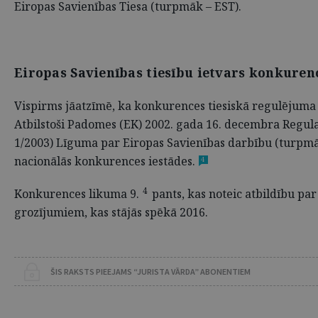
Eiropas Savienības Tiesa (turpmāk – EST).
Eiropas Savienības tiesību ietvars konkuren
Vispirms jāatzīmē, ka konkurences tiesiskā regulējuma i
Atbilstoši Padomes (EK) 2002. gada 16. decembra Regula
1/2003) Līguma par Eiropas Savienības darbību (turpmāk –
nacionālās konkurences iestādes.
4
4
Konkurences likuma 9.
pants, kas noteic atbildību pa
grozījumiem, kas stājās spēkā 2016.
ŠIS RAKSTS PIEEJAMS “JURISTA VĀRDA” ABONENTIEM