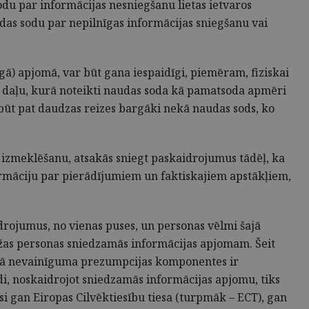
odu par informācijas nesniegšanu lietas ietvaros
das sodu par nepilnīgas informācijas sniegšanu vai
gā) apjomā, var būt gana iespaidīgi, piemēram, fiziskai
ro daļu, kurā noteikti naudas soda kā pamatsoda apmēri
būt pat daudzas reizes bargāki nekā naudas sods, ko
izmeklēšanu, atsakās sniegt paskaidrojumus tādēļ, ka
formāciju par pierādījumiem un faktiskajiem apstākļiem,
idrojumus, no vienas puses, un personas vēlmi šajā
obežas personas sniedzamās informācijas apjomam. Šeit
m – kā nevainīguma prezumpcijas komponentes ir
di, noskaidrojot sniedzamās informācijas apjomu, tiks
si gan Eiropas Cilvēktiesību tiesa (turpmāk – ECT), gan