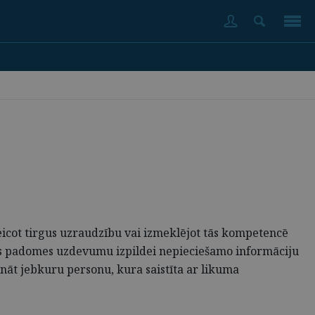
icot tirgus uzraudzību vai izmeklējot tās kompetencē
as padomes uzdevumu izpildei nepieciešamo informāciju
nāt jebkuru personu, kura saistīta ar likuma