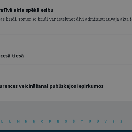
atīvā akta spēkā esību
anas brīdi. Tomēr šo brīdi var ietekmēt divi administratīvajā akt
cesā tiesā
urences veicināšanai publiskajos iepirkumos
L
Ļ
M
N
Ņ
O
P
R
S
Š
T
U
Ū
V
Z
Ž