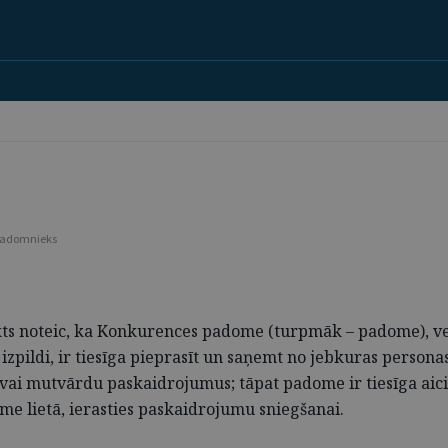
s padomnieks
nkts noteic, ka Konkurences padome (turpmāk – padome), ve
pildi, ir tiesīga pieprasīt un saņemt no jebkuras person
vai mutvārdu paskaidrojumus; tāpat padome ir tiesīga aici
 lietā, ierasties paskaidrojumu sniegšanai.