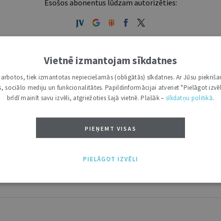
Esošos abonentus lūdzam autorizēties:
Ja vēl neesi abonents, aicinām pievienoties lasītāju pulkam.
Iegūsi tūlītēju piekļuvi digitālajam saturam!
Vietnē izmantojam sīkdatnes
i darbotos, tiek izmantotas nepieciešamās (obligātās) sīkdatnes. Ar Jūsu piekriša
ABONĒT
kas, sociālo mediju un funkcionalitātes. Papildinformācijai atveriet "Pielāgot izvēl
brīdī mainīt savu izvēli, atgriežoties šajā vietnē. Plašāk –
sīkdatņu politikā
.
tākais ir "Mazais" (3, 6 un 12 mēnešiem).
PIEŅEMT VISAS
PIELĀGOT IZVĒLI