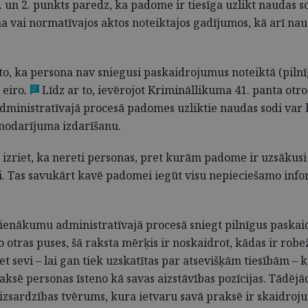
. un 2. punkts paredz, ka padome ir tiesīga uzlikt naudas s
vai normatīvajos aktos noteiktajos gadījumos, kā arī nau
to, ka persona nav sniegusi paskaidrojumus noteiktā (pilnī
 eiro
.
Līdz ar to, ievērojot Krimināllikuma 41. panta ot
2
administratīvajā procesā padomes uzliktie naudas sodi var 
nodarījuma izdarīšanu.
zriet, ka nereti personas, pret kurām padome ir uzsākusi 
 sevi. Tas savukārt kavē padomei iegūt visu nepieciešamo in
as pienākumu administratīvajā procesā sniegt pilnīgus paska
, no otras puses, šā raksta mērķis ir noskaidrot, kādas ir r
pret sevi – lai gan tiek uzskatītas par atsevišķām tiesībā
ksē personas īsteno kā savas aizstāvības pozīcijas. Tādējā
aizsardzības tvērums, kura ietvaru savā praksē ir skaidroju