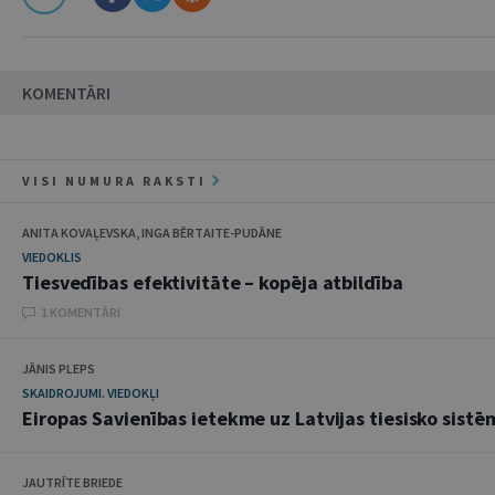
KOMENTĀRI
VISI NUMURA RAKSTI
ANITA KOVAĻEVSKA, INGA BĒRTAITE-PUDĀNE
VIEDOKLIS
Tiesvedības efektivitāte – kopēja atbildība
1 KOMENTĀRI
JĀNIS PLEPS
SKAIDROJUMI. VIEDOKĻI
Eiropas Savienības ietekme uz Latvijas tiesisko sistē
JAUTRĪTE BRIEDE