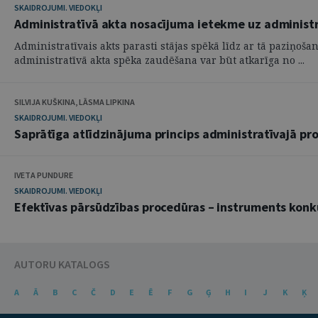
SKAIDROJUMI. VIEDOKĻI
Administratīvā akta nosacījuma ietekme uz administr
Administratīvais akts parasti stājas spēkā līdz ar tā paziņoš
administratīvā akta spēka zaudēšana var būt atkarīga no ...
SILVIJA KUŠKINA, LĀSMA LIPKINA
SKAIDROJUMI. VIEDOKĻI
Saprātīga atlīdzinājuma princips administratīvajā pro
IVETA PUNDURE
SKAIDROJUMI. VIEDOKĻI
Efektīvas pārsūdzības procedūras – instruments konk
AUTORU KATALOGS
A
Ā
B
C
Č
D
E
Ē
F
G
Ģ
H
I
J
K
Ķ