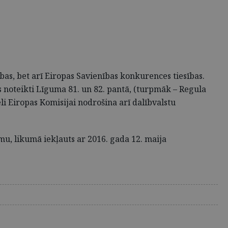
bas, bet arī Eiropas Savienības konkurences tiesības.
 noteikti Līguma 81. un 82. pantā, (turpmāk – Regula
li Eiropas Komisijai nodrošina arī dalībvalstu
mu, likumā iekļauts ar 2016. gada 12. maija