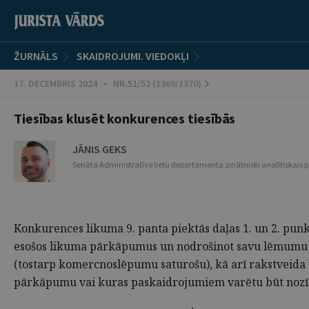
ŽURNĀLS
SKAIDROJUMI. VIEDOKĻI
17. DECEMBRIS 2024 • NR.51/52 (1369/1370)
Tiesības klusēt konkurences tiesībās
JĀNIS GEKS
Senāta Administratīvo lietu departamenta zinātniski analītiskai
Konkurences likuma 9. panta piektās daļas 1. un 2. pu
esošos likuma pārkāpumus un nodrošinot savu lēmumu iz
(tostarp komercnoslēpumu saturošu), kā arī rakstveida 
pārkāpumu vai kuras paskaidrojumiem varētu būt nozīme