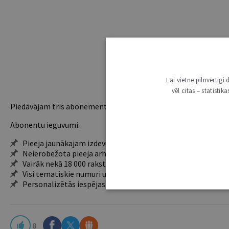
Lai vietne pilnvērtīg
vēl citas – statisti
Piedāvājam trīs abonementu veidus. Vienam lietotājam piemēro
Abonentu ieguvumi:
Pieeja jaunākajam izdevumam
Neierobežota pieeja arhīvam – 24 h/7 d.
Vairāk nekā 18 000 rakstu un 2000 autoru
Visi tematiskie numuri un ikgadējie grāmatžurnāli
Personalizētās iespējas – piezīmes, citāti, mapes
8