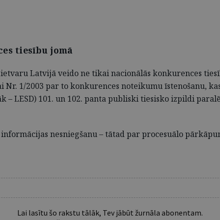
ces tiesību jomā
etvaru Latvijā veido ne tikai nacionālās konkurences tiesī
i Nr. 1/2003 par to konkurences noteikumu īstenošanu, kas
 LESD) 101. un 102. panta publiski tiesisko izpildi paralē
r informācijas nesniegšanu – tātad par procesuālo pārkāpu
Lai lasītu šo rakstu tālāk, Tev jābūt žurnāla abonentam.