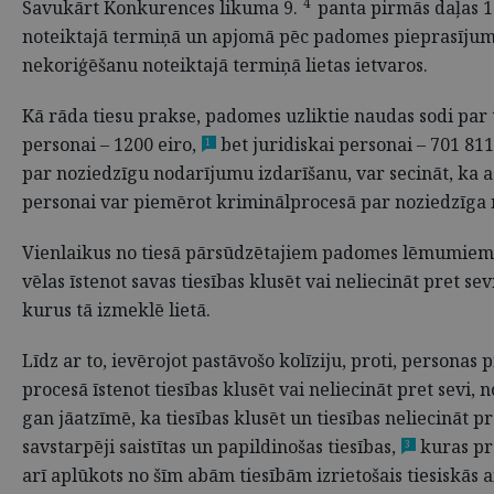
4
Savukārt Konkurences likuma 9.
panta pirmās daļas 1
noteiktajā termiņā un apjomā pēc padomes pieprasījuma 
nekoriģēšanu noteiktajā termiņā lietas ietvaros.
Kā rāda tiesu prakse, padomes uzliktie naudas sodi par 
personai – 1200 eiro,
bet juridiskai personai – 701 811
1
par noziedzīgu nodarījumu izdarīšanu, var secināt, ka 
personai var piemērot kriminālprocesā par noziedzīga 
Vienlaikus no tiesā pārsūdzētajiem padomes lēmumiem i
vēlas īstenot savas tiesības klusēt vai neliecināt pret
kurus tā izmeklē lietā.
Līdz ar to, ievērojot pastāvošo kolīziju, proti, person
procesā īstenot tiesības klusēt vai neliecināt pret sevi
gan jāatzīmē, ka tiesības klusēt un tiesības neliecināt 
savstarpēji saistītas un papildinošas tiesības,
kuras pra
3
arī aplūkots no šīm abām tiesībām izrietošais tiesiskās 