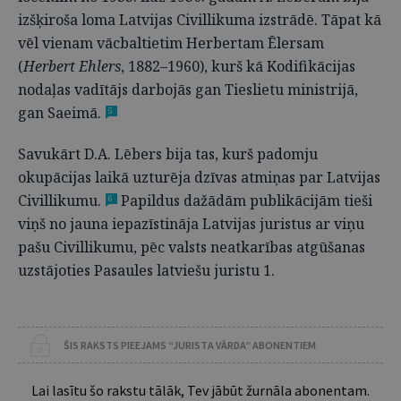
izšķiroša loma Latvijas Civillikuma izstrādē. Tāpat kā
vēl vienam vācbaltietim Herbertam Ēlersam
(
Herbert Ehlers
, 1882–1960), kurš kā Kodifikācijas
nodaļas vadītājs darbojās gan Tieslietu ministrijā,
gan Saeimā.
5
Savukārt D.A. Lēbers bija tas, kurš padomju
okupācijas laikā uzturēja dzīvas atmiņas par Latvijas
Civillikumu.
Papildus dažādām publikācijām tieši
6
viņš no jauna iepazīstināja Latvijas juristus ar viņu
pašu Civillikumu, pēc valsts neatkarības atgūšanas
uzstājoties Pasaules latviešu juristu 1.
ŠIS RAKSTS PIEEJAMS “JURISTA VĀRDA” ABONENTIEM
Lai lasītu šo rakstu tālāk, Tev jābūt žurnāla abonentam.