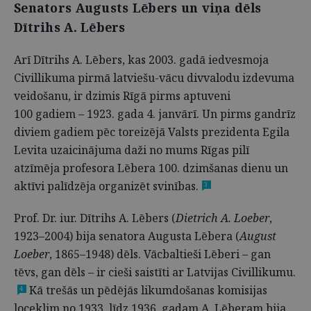
Senators Augusts Lēbers un viņa dēls
Dītrihs A. Lēbers
Arī Dītrihs A. Lēbers, kas 2003. gadā iedvesmoja
Civillikuma pirmā latviešu-vācu divvalodu izdevuma
veidošanu, ir dzimis Rīgā pirms aptuveni
100 gadiem – 1923. gada 4. janvārī. Un pirms gandrīz
diviem gadiem pēc toreizējā Valsts prezidenta Egila
Levita uzaicinājuma daži no mums Rīgas pilī
atzīmēja profesora Lēbera 100. dzimšanas dienu un
aktīvi palīdzēja organizēt svinības.
3
Prof. Dr. iur. Dītrihs A. Lēbers (
Dietrich A. Loeber
,
1923–2004) bija senatora Augusta Lēbera (
August
Loeber
,
1865–1948) dēls. Vācbaltieši Lēberi – gan
tēvs, gan dēls – ir cieši saistīti ar Latvijas Civillikumu.
Kā trešās un pēdējās likumdošanas komisijas
4
loceklim no 1933. līdz 1936. gadam A. Lēberam bija