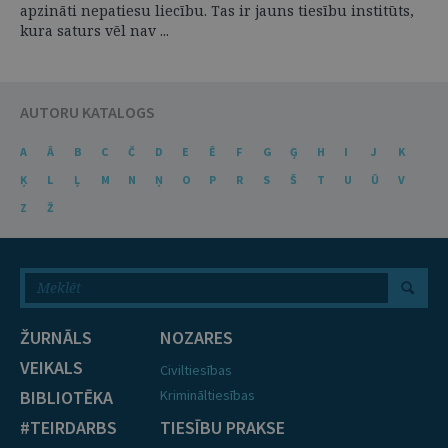
apzināti nepatiesu liecību. Tas ir jauns tiesību institūts,
kura saturs vēl nav ...
AUTORU KATALOGS
A
Ā
B
C
Č
D
E
Ē
F
G
Ģ
H
I
J
K
Ķ
L
Ļ
M
N
Ņ
O
P
R
S
Š
T
U
Ū
V
Z
Ž
ŽURNĀLS
NOZARES
VEIKALS
Civiltiesības
BIBLIOTĒKA
Krimināltiesības
#TEIRDARBS
TIESĪBU PRAKSE