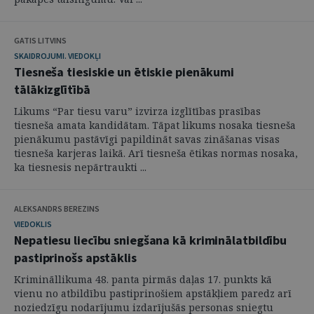
GATIS LITVINS
SKAIDROJUMI. VIEDOKĻI
Tiesneša tiesiskie un ētiskie pienākumi
tālākizglītībā
Likums “Par tiesu varu” izvirza izglītības prasības
tiesneša amata kandidātam. Tāpat likums nosaka tiesneša
pienākumu pastāvīgi papildināt savas zināšanas visas
tiesneša karjeras laikā. Arī tiesneša ētikas normas nosaka,
ka tiesnesis nepārtraukti ...
ALEKSANDRS BEREZINS
VIEDOKLIS
Nepatiesu liecību sniegšana kā kriminālatbildību
pastiprinošs apstāklis
Krimināllikuma 48. panta pirmās daļas 17. punkts kā
vienu no atbildību pastiprinošiem apstākļiem paredz arī
noziedzīgu nodarījumu izdarījušās personas sniegtu