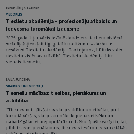
INESE LĪBIŅA-EGNERE
VIEDOKLIS
Tieslietu akadēmija – profesionāļu atbalsts un
iedvesma turpmākai izaugsmei
2025. gada 1. janvāris iezīmē daudziem tieslietu sistēmā
strādājošajiem ļoti ilgi gaidītu notikumu – darbu ir
uzsākusi Tieslietu akadēmija. Tas ir jauns, būtisks solis
tieslietu sistēmas attīstībā. Tieslietu akadēmija būs
vienots tiesnešu, ...
LAILA JURCĒNA
SKAIDROJUMI. VIEDOKĻI
Tiesnešu mācības: tiesības, pienākums un
atbildība
“Tiesnesim ir jāizšķiras starp valdību un cilvēku, pret
kuru tā vēršas; starp varenāko kopienas cilvēku un
nabadzīgāko, visnepopulārāko cilvēku. Īpaši svarīgi ir, lai,
pildot savus pienākumus, tiesnesis ievērotu visaugstākās
pakāpes taisnīgumu. Vai ...