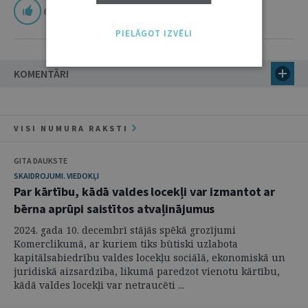
6
PIELĀGOT IZVĒLI
KOMENTĀRI
VISI NUMURA RAKSTI
GITA DAUKSTE
SKAIDROJUMI. VIEDOKĻI
Par kārtību, kādā valdes locekļi var izmantot ar
bērna aprūpi saistītos atvaļinājumus
2024. gada 10. decembrī stājās spēkā grozījumi
Komerclikumā, ar kuriem tiks būtiski uzlabota
kapitālsabiedrību valdes locekļu sociālā, ekonomiskā un
juridiskā aizsardzība, likumā paredzot vienotu kārtību,
kādā valdes locekļi var netraucēti ...