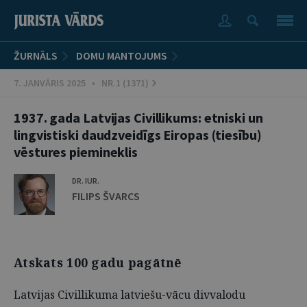
ŽURNĀLS
DOMU MANTOJUMS
7. JANVĀRIS 2025 • NR.1 (1371)
1937. gada Latvijas Civillikums: etniski un
lingvistiski daudzveidīgs Eiropas (tiesību)
vēstures piemineklis
DR. IUR.
FILIPS ŠVARCS
Atskats 100 gadu pagātnē
Latvijas Civillikuma latviešu-vācu divvalodu