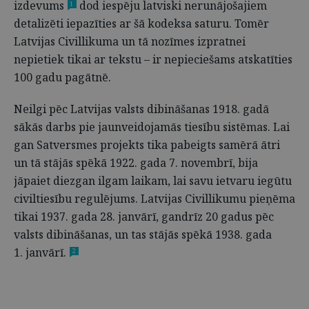
izdevums
dod iespēju latviski nerunājošajiem
1
detalizēti iepazīties ar šā kodeksa saturu. Tomēr
Latvijas Civillikuma un tā nozīmes izpratnei
nepietiek tikai ar tekstu – ir nepieciešams atskatīties
100 gadu pagātnē.
Neilgi pēc Latvijas valsts dibināšanas 1918. gadā
sākās darbs pie jaunveidojamās tiesību sistēmas. Lai
gan Satversmes projekts tika pabeigts samērā ātri
un tā stājās spēkā 1922. gada 7. novembrī, bija
jāpaiet diezgan ilgam laikam, lai savu ietvaru iegūtu
civiltiesību regulējums. Latvijas Civillikumu pieņēma
tikai 1937. gada 28. janvārī, gandrīz 20 gadus pēc
valsts dibināšanas, un tas stājās spēkā 1938. gada
1. janvārī.
2