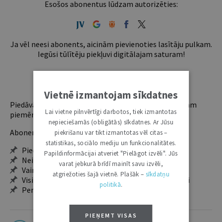
Esošos abonentus lūdzam autorizēties:
Ja vēl neesi abonents, aicinām pievienoties lasītāju pulkam.
Iegūsi tūlītēju piekļuvi digitālajam saturam!
ABONĒT
Vietnē izmantojam sīkdatnes
Piedāvājam trīs abonementu veidus. Vienam lietotājam
Lai vietne pilnvērtīgi darbotos, tiek izmantotas
piemērotākais ir "Mazais" (3, 6 un 12 mēnešiem).
nepieciešamās (obligātās) sīkdatnes. Ar Jūsu
Abonentu ieguvumi:
piekrišanu var tikt izmantotas vēl citas –
statistikas, sociālo mediju un funkcionalitātes.
Pieeja jaunākajam izdevumam
Papildinformācijai atveriet "Pielāgot izvēli". Jūs
Neierobežota pieeja arhīvam – 24 h/7 d.
varat jebkurā brīdī mainīt savu izvēli,
Vairāk nekā 18 000 rakstu un 2000 autoru
atgriežoties šajā vietnē. Plašāk –
sīkdatņu
Visi tematiskie numuri un ikgadējie grāmatžurnāli
politikā
.
Personalizētās iespējas – piezīmes, citāti, mapes
PIEŅEMT VISAS