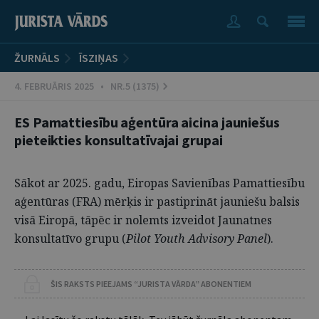
ŽURNĀLS
ĪSZIŅAS
4. FEBRUĀRIS 2025 • NR.5 (1375)
ES Pamattiesību aģentūra aicina jauniešus
pieteikties konsultatīvajai grupai
Sākot ar 2025. gadu, Eiropas Savienības Pamattiesību
aģentūras (FRA) mērķis ir pastiprināt jauniešu balsis
visā Eiropā, tāpēc ir nolemts izveidot Jaunatnes
konsultatīvo grupu (
Pilot Youth Advisory Panel
).
ŠIS RAKSTS PIEEJAMS “JURISTA VĀRDA” ABONENTIEM