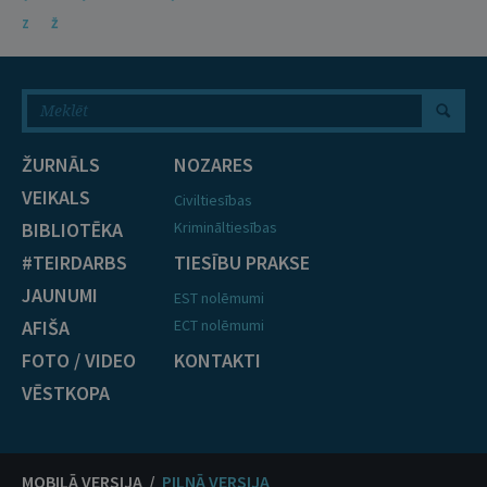
Z
Ž
ŽURNĀLS
NOZARES
VEIKALS
Civiltiesības
BIBLIOTĒKA
Krimināltiesības
#TEIRDARBS
TIESĪBU PRAKSE
JAUNUMI
EST nolēmumi
AFIŠA
ECT nolēmumi
FOTO / VIDEO
KONTAKTI
VĒSTKOPA
MOBILĀ VERSIJA /
PILNĀ VERSIJA