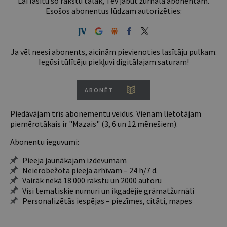
Lai lasītu šo rakstu tālāk, Tev jābūt žurnāla abonentam.
Esošos abonentus lūdzam autorizēties:
Ja vēl neesi abonents, aicinām pievienoties lasītāju pulkam.
Iegūsi tūlītēju piekļuvi digitālajam saturam!
ABONĒT
Piedāvājam trīs abonementu veidus. Vienam lietotājam
piemērotākais ir "Mazais" (3, 6 un 12 mēnešiem).
Abonentu ieguvumi:
Pieeja jaunākajam izdevumam
Neierobežota pieeja arhīvam – 24 h/7 d.
Vairāk nekā 18 000 rakstu un 2000 autoru
Visi tematiskie numuri un ikgadējie grāmatžurnāli
Personalizētās iespējas – piezīmes, citāti, mapes