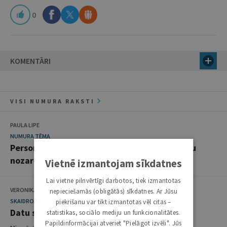
0
KOMENTĀRI
VISI NUMURA RAKSTI
PAULA LIPE
NUMURA TĒMA
Personas datu aizsardzība kā princips, tiesību
nozare un izaicinājums
Vietnē izmantojam sīkdatnes
Lai vietne pilnvērtīgi darbotos, tiek izmantotas
VERONIKA SAJADOVA
nepieciešamās (obligātās) sīkdatnes. Ar Jūsu
SKAIDROJUMI. VIEDOKĻI
piekrišanu var tikt izmantotas vēl citas –
Datu subjekta tiesības uz kompensāciju
statistikas, sociālo mediju un funkcionalitātes.
Papildinformācijai atveriet "Pielāgot izvēli". Jūs