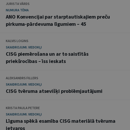
JURISTA VĀRDS
NUMURA TĒMA
ANO Konvencijai par starptautiskajiem preču
pirkuma-pārdevuma līgumiem – 45
KALVIS LOGINS
SKAIDROJUMI. VIEDOKĻI
CISG piemērošana un ar to saistītās
priekšrocības – īss ieskats
ALEKSANDRS FILLERS
SKAIDROJUMI. VIEDOKĻI
CISG tvēruma atsevišķi problēmjautājumi
KRISTA PAULA PETERE
SKAIDROJUMI. VIEDOKĻI
Līguma spēkā esamība CISG materiālā tvēruma
ietvaros