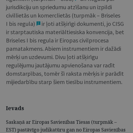
jurisdikciju un spriedumu atzīšanu un izpildi
civillietās un komerclietās (turpmāk – Briseles
I bis regula)
ir ļoti atšķirīgi dokumenti, jo CISG
2
ir starptautiska materiāltiesiska konvencija, bet
Briseles I bis regula ir Eiropas civilprocesa
pamatakmens. Abiem instrumentiem ir dažādi
mērķi un uzdevumi. Divu ļoti atšķirīgu
regulējumu jautājumu apvienošana var radīt
domstarpības, tomēr šī raksta mērķis ir parādīt
mijiedarbību starp šiem tiesību instrumentiem.
Ievads
Saskaņā ar Eiropas Savienības Tiesas (turpmāk –
EST) pastāvīgo judikatūru gan no Eiropas Savienības