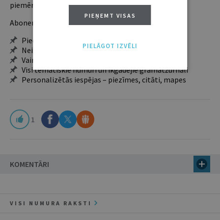
piemērotākais ir "Mazais" (3, 6 un 12 mēnešiem).
PIEŅEMT VISAS
Abonentu ieguvumi:
Pieeja jaunākajam izdevumam
PIELĀGOT IZVĒLI
Neierobežota pieeja arhīvam – 24 h/7 d.
Vairāk nekā 18 000 rakstu un 2000 autoru
Visi tematiskie numuri un ikgadējie grāmatžurnāli
Personalizētās iespējas – piezīmes, citāti, mapes
1
KOMENTĀRI
VISI NUMURA RAKSTI