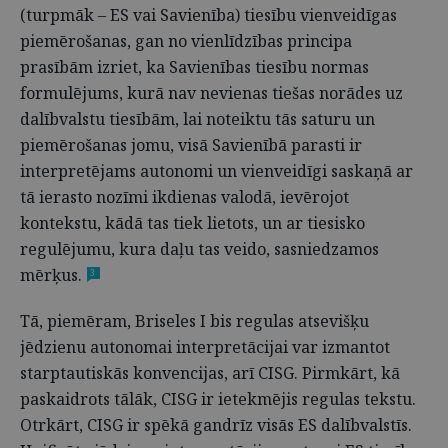
(turpmāk – ES vai Savienība) tiesību vienveidīgas
piemērošanas, gan no vienlīdzības principa
prasībām izriet, ka Savienības tiesību normas
formulējums, kurā nav nevienas tiešas norādes uz
dalībvalstu tiesībām, lai noteiktu tās saturu un
piemērošanas jomu, visā Savienībā parasti ir
interpretējams autonomi un vienveidīgi saskaņā ar
tā ierasto nozīmi ikdienas valodā, ievērojot
kontekstu, kādā tas tiek lietots, un ar tiesisko
regulējumu, kura daļu tas veido, sasniedzamos
mērķus.
3
Tā, piemēram, Briseles I bis regulas atsevišķu
jēdzienu autonomai interpretācijai var izmantot
starptautiskās konvencijas, arī CISG. Pirmkārt, kā
paskaidrots tālāk, CISG ir ietekmējis regulas tekstu.
Otrkārt, CISG ir spēkā gandrīz visās ES dalībvalstīs.