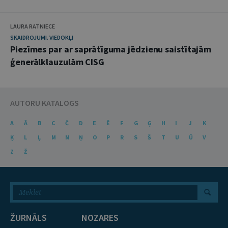
LAURA RATNIECE
SKAIDROJUMI. VIEDOKĻI
Piezīmes par ar saprātīguma jēdzienu saistītajām
ģenerālklauzulām CISG
AUTORU KATALOGS
A
Ā
B
C
Č
D
E
Ē
F
G
Ģ
H
I
J
K
Ķ
L
Ļ
M
N
Ņ
O
P
R
S
Š
T
U
Ū
V
Z
Ž
ŽURNĀLS
NOZARES