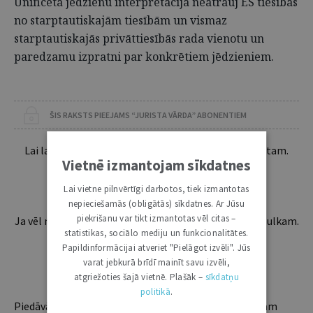
Unificēta jēdzienu interpretācija neatrauj ES tiesības
no starptautiskajām tiesībām un vismaz
starptautiskajās privāttiesībās rada vienotu un
paredzamu izpratni par konkrētiem jēdzieniem.
ŠIS RAKSTS PIEEJAMS “JURISTA VĀRDA” ABONENTIEM
Lai lasītu šo rakstu tālāk, Tev jābūt žurnāla abonentam.
Vietnē izmantojam sīkdatnes
Esošos abonentus lūdzam autorizēties:
Lai vietne pilnvērtīgi darbotos, tiek izmantotas
nepieciešamās (obligātās) sīkdatnes. Ar Jūsu
piekrišanu var tikt izmantotas vēl citas –
Ja vēl neesi abonents, aicinām pievienoties lasītāju pulkam.
statistikas, sociālo mediju un funkcionalitātes.
Iegūsi tūlītēju piekļuvi digitālajam saturam!
Papildinformācijai atveriet "Pielāgot izvēli". Jūs
varat jebkurā brīdī mainīt savu izvēli,
ABONĒT
atgriežoties šajā vietnē. Plašāk –
sīkdatņu
politikā
.
Piedāvājam trīs abonementu veidus. Vienam lietotājam