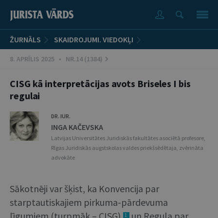
ŽURNĀLS
SKAIDROJUMI. VIEDOKĻI
8. APRĪLIS 2025 • NR.14 (1384)
CISG kā interpretācijas avots Briseles I bis
regulai
DR. IUR.
INGA KAČEVSKA
Latvijas Universitātes Juridiskās fakultātes asociētā profesore,
Rīgas Juridiskās augstskolas valdes priekšsēdētaja, zvērināta
advokāte
Sākotnēji var šķist, ka Konvencija par
starptautiskajiem pirkuma-pārdevuma
līgumiem (turpmāk – CISG)
un Regula par
1