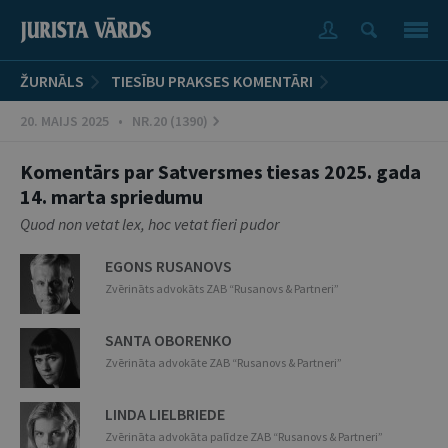
ŽURNĀLS
TIESĪBU PRAKSES KOMENTĀRI
20. MAIJS 2025 • NR.20 (1390)
Komentārs par Satversmes tiesas 2025. gada
14. marta spriedumu
Quod non vetat lex, hoc vetat fieri pudor
EGONS RUSANOVS
Zvērināts advokāts ZAB “Rusanovs & Partneri”
SANTA OBORENKO
Zvērināta advokāte ZAB “Rusanovs & Partneri”
LINDA LIELBRIEDE
Zvērināta advokāta palīdze ZAB “Rusanovs & Partneri”