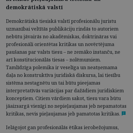
demokrātiskā valstī
Demokrātiskā tiesiskā valstī profesionālu juristu
uzmanībai veltītās publikāciju rindās to autoriem
nebūtu jāvairās no akadēmiskas, doktrināras vai
profesionāli orientētas kritikas un novērtējuma
paušanas par valsts tiesu – ne zemāko instanču, ne
arī konstitucionālās tiesas – nolēmumiem.
Tamlīdzīga polemika ir veselīga un neatņemama
daļa no konstruktīva juridiskā diskursa, lai tiesību
sistēma nestagnētu un tai būtu pieejamas
interpretatīvās variācijas par dažādiem juridiskiem
konceptiem. Citiem vārdiem sakot, tiesu vara būtu
jāaizsargā vienīgi no nepieļaujamas jeb nepamatotas
kritikas, nevis pieļaujamas jeb pamatotas kritikas.
2
Ielāgojot gan profesionālās ētikas ierobežojumus,