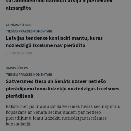
Vai arodbiedrību darbība Latvijā ir pietiekami
aizsargāta
GUNĀRS KŪTRIS
TIESĪBU PRAKSES KOMENTĀRI
Latvijas tendence konfiscēt mantu, kuras
noziedzīgā izcelsme nav pierādīta
1 KOMENTĀRI
DAINIS VĒBERS
TIESĪBU PRAKSES KOMENTĀRI
Satversmes tiesa un Senāts uzsver netiešo
pierādījumu lomu līdzekļu noziedzīgas izcelsmes
pierādīšanā
Raksta mērķis ir aplūkot Satversmes tiesas secinājumus
kopsakarā ar Senāta secinājumiem par netiešo
pierādījumu lomu līdzekļu noziedzīgas izcelsmes
konstatācijā.