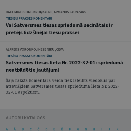
DACE MIĶELSONE-KROŅKALNE, ARMANDS JAUNZARS
TIESĪBU PRAKSES KOMENTĀRI
Vai Satversmes tiesas spriedumā secinātais ir
pretējs līdzšinējai tiesu praksei
ALFRĒDS VOROŅKO, INESE NIKUĻCEVA
TIESĪBU PRAKSES KOMENTĀRI
Satversmes tiesas lieta Nr. 2022-32-01: spriedumā
neatbildētie jautājumi
Šajā rakstā komentāra veidā tiek izteikts viedoklis par
atsevišķiem Satversmes tiesas sprieduma lietā Nr. 2022-
32-01 aspektiem.
AUTORU KATALOGS
A
Ā
B
C
Č
D
E
Ē
F
G
Ģ
H
I
J
K