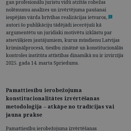
gan profesionālu juristu vidū atzītās robežas
nolēmumu analīzes un izvērtējuma paušanai
iespējām vārda brīvības realizācijas ietvaros,
3
autori šo publikāciju tādējādi iecerējuši kā
argumentētu un juridiski motivētu izklāstu par
atsevišķiem jautājumiem, kurus mūsdienu Latvijas
kriminālprocesā, tiesību zinātnē un konstitucionālās
kontroles institūta attīstības dinamikā nu ir izvirzījis
2025. gada 14. marta Spriedums.
Pamattiesību ierobežojuma
konstitucionalitātes izvērtēšanas
metodoloģija – atkāpe no tradīcijas vai
jauna prakse
Pamattiesību ierobežojuma izvērtēšanas