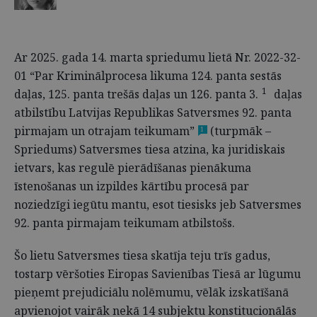
Ar 2025. gada 14. marta spriedumu lietā Nr. 2022-32-
01 “Par Kriminālprocesa likuma 124. panta sestās
1
daļas, 125. panta trešās daļas un 126. panta 3.
daļas
atbilstību Latvijas Republikas Satversmes 92. panta
pirmajam un otrajam teikumam”
(turpmāk –
1
Spriedums) Satversmes tiesa atzina, ka juridiskais
ietvars, kas regulē pierādīšanas pienākuma
īstenošanas un izpildes kārtību procesā par
noziedzīgi iegūtu mantu, esot tiesisks jeb Satversmes
92. panta pirmajam teikumam atbilstošs.
Šo lietu Satversmes tiesa skatīja teju trīs gadus,
tostarp vēršoties Eiropas Savienības Tiesā ar lūgumu
pieņemt prejudiciālu nolēmumu, vēlāk izskatīšanā
apvienojot vairāk nekā 14 subjektu konstitucionālās