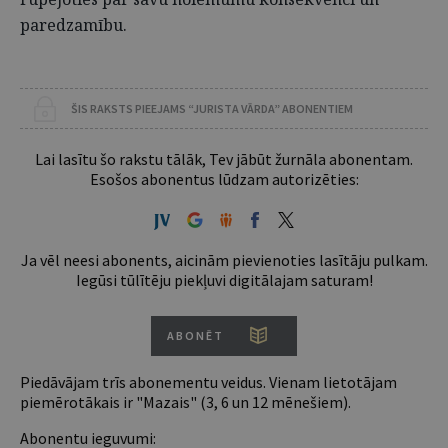
paredzamību.
ŠIS RAKSTS PIEEJAMS “JURISTA VĀRDA” ABONENTIEM
Lai lasītu šo rakstu tālāk, Tev jābūt žurnāla abonentam.
Esošos abonentus lūdzam autorizēties:
Ja vēl neesi abonents, aicinām pievienoties lasītāju pulkam.
Iegūsi tūlītēju piekļuvi digitālajam saturam!
ABONĒT
Piedāvājam trīs abonementu veidus. Vienam lietotājam
piemērotākais ir "Mazais" (3, 6 un 12 mēnešiem).
Abonentu ieguvumi: