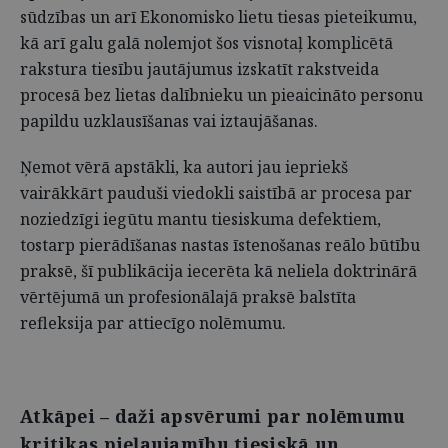
sūdzības un arī Ekonomisko lietu tiesas pieteikumu,
kā arī galu galā nolemjot šos visnotaļ komplicētā
rakstura tiesību jautājumus izskatīt rakstveida
procesā bez lietas dalībnieku un pieaicināto personu
papildu uzklausīšanas vai iztaujāšanas.
Ņemot vērā apstākli, ka autori jau iepriekš
vairākkārt pauduši viedokli saistībā ar procesa par
noziedzīgi iegūtu mantu tiesiskuma defektiem,
tostarp pierādīšanas nastas īstenošanas reālo būtību
praksē, šī publikācija iecerēta kā neliela doktrinārā
vērtējumā un profesionālajā praksē balstīta
refleksija par attiecīgo nolēmumu.
Atkāpei – daži apsvērumi par nolēmumu
kritikas pieļaujamību tiesiskā un