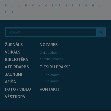
Ķ
L
Ļ
M
N
Ņ
O
P
R
S
Š
T
U
Ū
V
Z
Ž
ŽURNĀLS
NOZARES
VEIKALS
Civiltiesības
BIBLIOTĒKA
Krimināltiesības
#TEIRDARBS
TIESĪBU PRAKSE
JAUNUMI
EST nolēmumi
AFIŠA
ECT nolēmumi
FOTO / VIDEO
KONTAKTI
VĒSTKOPA