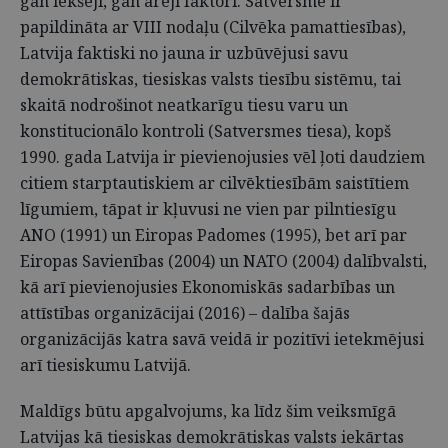
gan iekšēji, gan ārēji faktori. Satversme ir
papildināta ar VIII nodaļu (Cilvēka pamattiesības),
Latvija faktiski no jauna ir uzbūvējusi savu
demokrātiskas, tiesiskas valsts tiesību sistēmu, tai
skaitā nodrošinot neatkarīgu tiesu varu un
konstitucionālo kontroli (Satversmes tiesa), kopš
1990. gada Latvija ir pievienojusies vēl ļoti daudziem
citiem starptautiskiem ar cilvēktiesībām saistītiem
līgumiem, tāpat ir kļuvusi ne vien par pilntiesīgu
ANO (1991) un Eiropas Padomes (1995), bet arī par
Eiropas Savienības (2004) un NATO (2004) dalībvalsti,
kā arī pievienojusies Ekonomiskās sadarbības un
attīstības organizācijai (2016) – dalība šajās
organizācijās katra savā veidā ir pozitīvi ietekmējusi
arī tiesiskumu Latvijā.
Maldīgs būtu apgalvojums, ka līdz šim veiksmīgā
Latvijas kā tiesiskas demokrātiskas valsts iekārtas