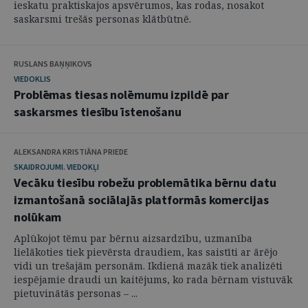
ieskatu praktiskajos apsvērumos, kas rodas, nosakot
saskarsmi trešās personas klātbūtnē.
RUSLANS BAŅŅIKOVS
VIEDOKLIS
Problēmas tiesas nolēmumu izpildē par
saskarsmes tiesību īstenošanu
ALEKSANDRA KRISTIĀNA PRIEDE
SKAIDROJUMI. VIEDOKĻI
Vecāku tiesību robežu problemātika bērnu datu
izmantošanā sociālajās platformās komercijas
nolūkam
Aplūkojot tēmu par bērnu aizsardzību, uzmanība
lielākoties tiek pievērsta draudiem, kas saistīti ar ārējo
vidi un trešajām personām. Ikdienā mazāk tiek analizēti
iespējamie draudi un kaitējums, ko rada bērnam vistuvāk
pietuvinātās personas – ...