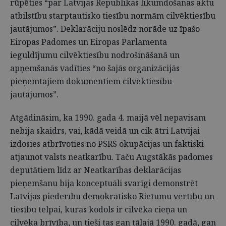
rūpēties “par Latvijas Republikas likumdošanas aktu
atbilstību starptautisko tiesību normām cilvēktiesību
jautājumos”. Deklarāciju noslēdz norāde uz īpašo
Eiropas Padomes un Eiropas Parlamenta
ieguldījumu cilvēktiesību nodrošināšanā un
apņemšanās vadīties “no šajās organizācijās
pieņemtajiem dokumentiem cilvēktiesību
jautājumos”.
Atgādināsim, ka 1990. gada 4. maijā vēl nepavisam
nebija skaidrs, vai, kādā veidā un cik ātri Latvijai
izdosies atbrīvoties no PSRS okupācijas un faktiski
atjaunot valsts neatkarību. Taču Augstākās padomes
deputātiem līdz ar Neatkarības deklarācijas
pieņemšanu bija konceptuāli svarīgi demonstrēt
Latvijas piederību demokrātisko Rietumu vērtību un
tiesību telpai, kuras kodols ir cilvēka cieņa un
cilvēka brīvība, un tieši tas gan tālajā 1990. gadā, gan