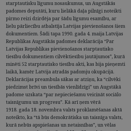
starptautisku līgumu nosaukumus, un Augstākās
padomes deputāti, kuru lielākā daļa pilnīgi noteikti
pirmo reizi dzirdēja par šādu līgumu esamību, ar
lielu pārliecību atbalstīja Latvijas pievienošanos šiem
dokumentiem. Šādi tapa 1990. gada 4. maija Latvijas
Republikas Augstākās padomes deklarācija “Par
Latvijas Republikas pievienošanos starptautisko
tiesību dokumentiem cilvēktiesību jautājumos”, kurā
minēti 52 starptautisko tiesību akti, kas bija pieņemti
laikā, kamēr Latvija atradās padomju okupācijā.
Deklarācijas preambula sākas ar atziņu, ka “cilvēki
piedzimst brīvi un tiesībās vienlīdzīgi” un Augstākā
padome uzskata “par nepieciešamu veicināt sociālo
taisnīgumu un progresu”. Kā arī ņem vērā
1918. gada 18. novembra valsts proklamēšanas aktā
noteikto, ka “tā būs demokrātiska un taisnīga valsts,
kurā nebūs apspiešanas un netaisnības”, un vēlas