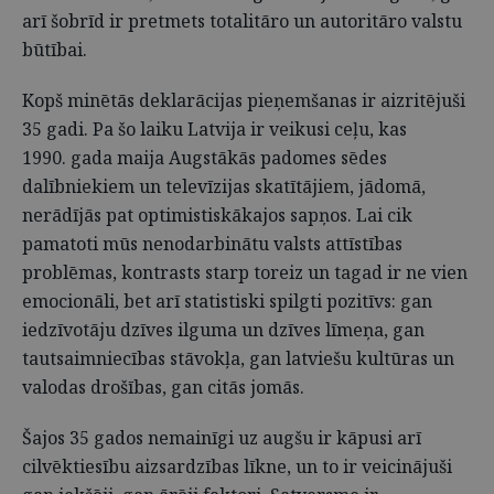
arī šobrīd ir pretmets totalitāro un autoritāro valstu
būtībai.
Kopš minētās deklarācijas pieņemšanas ir aizritējuši
35 gadi. Pa šo laiku Latvija ir veikusi ceļu, kas
1990. gada maija Augstākās padomes sēdes
dalībniekiem un televīzijas skatītājiem, jādomā,
nerādījās pat optimistiskākajos sapņos. Lai cik
pamatoti mūs nenodarbinātu valsts attīstības
problēmas, kontrasts starp toreiz un tagad ir ne vien
emocionāli, bet arī statistiski spilgti pozitīvs: gan
iedzīvotāju dzīves ilguma un dzīves līmeņa, gan
tautsaimniecības stāvokļa, gan latviešu kultūras un
valodas drošības, gan citās jomās.
Šajos 35 gados nemainīgi uz augšu ir kāpusi arī
cilvēktiesību aizsardzības līkne, un to ir veicinājuši