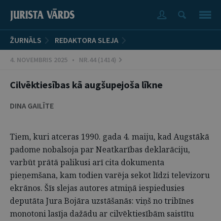
ŽURNĀLS
REDAKTORA SLEJA
4. NOVEMBRIS 2025 • NR.44 (1414)
Cilvēktiesības kā augšupejoša līkne
DINA GAILĪTE
Tiem, kuri atceras 1990. gada 4. maiju, kad Augstākā
padome nobalsoja par Neatkarības deklarāciju,
varbūt prātā palikusi arī cita dokumenta
pieņemšana, kam todien varēja sekot līdzi televizoru
ekrānos. Šīs slejas autores atmiņā iespiedusies
deputāta Jura Bojāra uzstāšanās: viņš no tribīnes
monotoni lasīja dažādu ar cilvēktiesībām saistītu