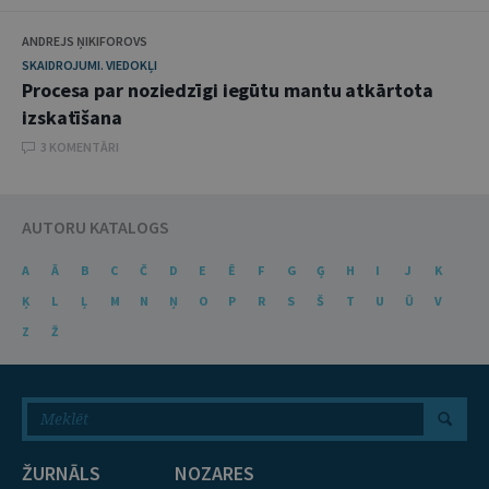
ANDREJS ŅIKIFOROVS
SKAIDROJUMI. VIEDOKĻI
Procesa par noziedzīgi iegūtu mantu atkārtota
izskatīšana
3 KOMENTĀRI
AUTORU KATALOGS
A
Ā
B
C
Č
D
E
Ē
F
G
Ģ
H
I
J
K
Ķ
L
Ļ
M
N
Ņ
O
P
R
S
Š
T
U
Ū
V
Z
Ž
ŽURNĀLS
NOZARES