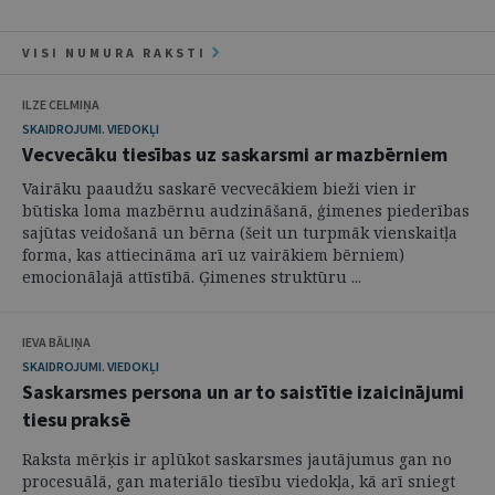
VISI NUMURA RAKSTI
ILZE CELMIŅA
SKAIDROJUMI. VIEDOKĻI
Vecvecāku tiesības uz saskarsmi ar mazbērniem
Vairāku paaudžu saskarē vecvecākiem bieži vien ir
būtiska loma mazbērnu audzināšanā, ģimenes piederības
sajūtas veidošanā un bērna (šeit un turpmāk vienskaitļa
forma, kas attiecināma arī uz vairākiem bērniem)
emocionālajā attīstībā. Ģimenes struktūru ...
IEVA BĀLIŅA
SKAIDROJUMI. VIEDOKĻI
Saskarsmes persona un ar to saistītie izaicinājumi
tiesu praksē
Raksta mērķis ir aplūkot saskarsmes jautājumus gan no
procesuālā, gan materiālo tiesību viedokļa, kā arī sniegt