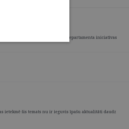
ko pēc Senāta Administratīvo lietu departamenta iniciatīvas
s ietekmē šis temats nu ir ieguvis īpašu aktualitāti daudz