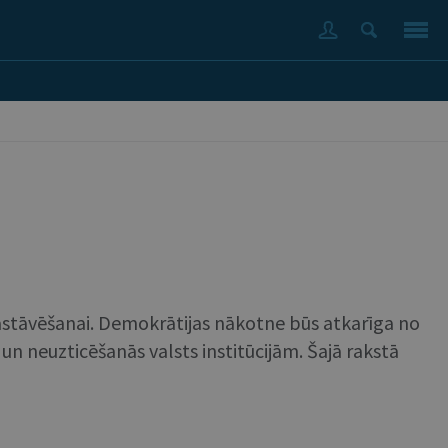
spastāvēšanai. Demokrātijas nākotne būs atkarīga no
 un neuzticēšanās valsts institūcijām. Šajā rakstā