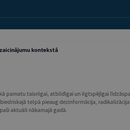
 izaicinājumu kontekstā
 kā pamatu taisnīgai, atbildīgai un ilgtspējīgai līdzā
biedriskajā telpā pieaug dezinformācija, radikalizācija
 īpaši aktuāli nākamajā gadā.