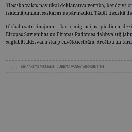
Tiesiska valsts nav tikai deklaratīva vērtība, bet dzīvs
izaicinājumiem saskaras nepārtraukti. Tādēļ tiesiskā dem
Globālo satricinājumu – kara, migrācijas spiediena, dezi
Eiropas Savienības un Eiropas Padomes dalībvalstij jābū
saglabāt līdzsvaru starp cilvēktiesībām, drošību un tai
ŠIS RAKSTS PIEEJAMS “JURISTA VĀRDA” ABONENTIEM