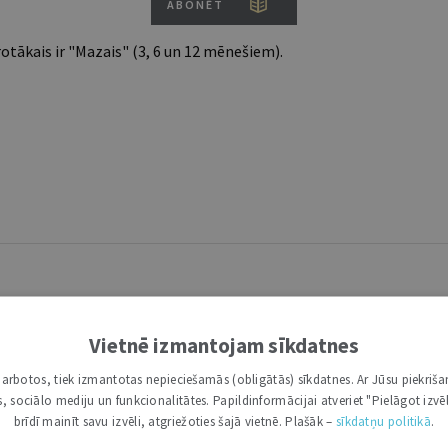
ABONĒT
tākais ir "Mazais" (3, 6 un 12 mēnešiem).
Vietnē izmantojam sīkdatnes
i darbotos, tiek izmantotas nepieciešamās (obligātās) sīkdatnes. Ar Jūsu piekriša
kas, sociālo mediju un funkcionalitātes. Papildinformācijai atveriet "Pielāgot izvēl
brīdī mainīt savu izvēli, atgriežoties šajā vietnē. Plašāk –
sīkdatņu politikā
.