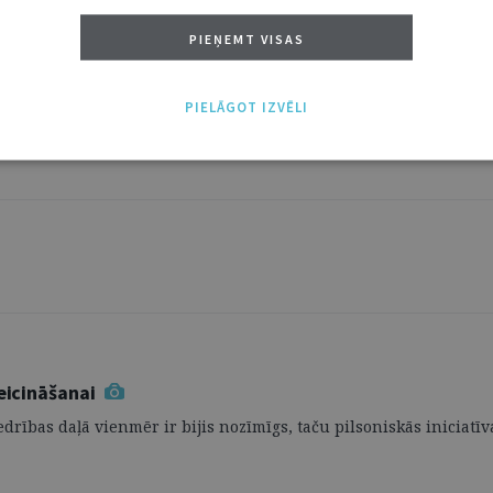
PIEŅEMT VISAS
PIELĀGOT IZVĒLI
a, kas veltīta tiesību piemērošanai ģeopolitiskajos apstākļos un 
veicināšanai
ības daļā vienmēr ir bijis nozīmīgs, taču pilsoniskās iniciatīva