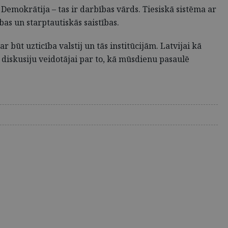
 Demokrātija – tas ir darbības vārds. Tiesiskā sistēma ar
as un starptautiskās saistības.
būt uzticība valstij un tās institūcijām. Latvijai kā
 diskusiju veidotājai par to, kā mūsdienu pasaulē