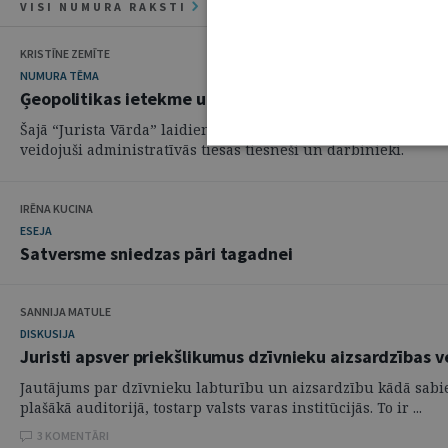
VISI NUMURA RAKSTI
KRISTĪNE ZEMĪTE
NUMURA TĒMA
Ģeopolitikas ietekme uz tiesas spriešanu
Šajā “Jurista Vārda” laidienā tiek publicēta piecu rakstu kop
veidojuši administratīvās tiesas tiesneši un darbinieki.
IRĒNA KUCINA
ESEJA
Satversme sniedzas pāri tagadnei
SANNIJA MATULE
DISKUSIJA
Juristi apsver priekšlikumus dzīvnieku aizsardzības 
Jautājums par dzīvnieku labturību un aizsardzību kādā sabiedr
plašākā auditorijā, tostarp valsts varas institūcijās. To ir ...
3 KOMENTĀRI