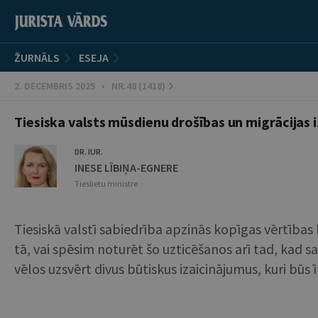
ŽURNĀLS
ESEJA
2. DECEMBRIS 2025 • NR.48 (1418)
Tiesiska valsts mūsdienu drošības un migrācijas
DR. IUR.
INESE LĪBIŅA-EGNERE
Tieslietu ministre
Tiesiskā valstī sabiedrība apzinās kopīgas vērtības
tā, vai spēsim noturēt šo uzticēšanos arī tad, kad sa
vēlos uzsvērt divus būtiskus izaicinājumus, kuri būs