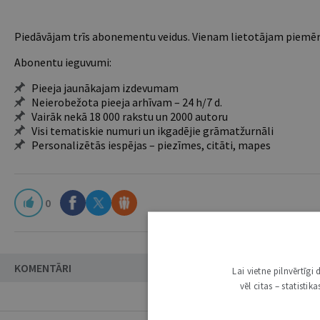
Piedāvājam trīs abonementu veidus. Vienam lietotājam piemēro
Abonentu ieguvumi:
Pieeja jaunākajam izdevumam
Neierobežota pieeja arhīvam – 24 h/7 d.
Vairāk nekā 18 000 rakstu un 2000 autoru
Visi tematiskie numuri un ikgadējie grāmatžurnāli
Personalizētās iespējas – piezīmes, citāti, mapes
0
KOMENTĀRI
Lai vietne pilnvērtīg
vēl citas – statisti