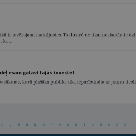
ā ir ievērojami mainījusies. To ilustrē ne tikai neskaitāmie dzīv
ka ...
ādēļ esam gatavi tajās investēt
asākums, kurā plašāka publika tika iepazīstināta ar jaunu tieslie
L
Ļ
M
N
Ņ
O
P
R
S
Š
T
U
Ū
V
Z
Ž