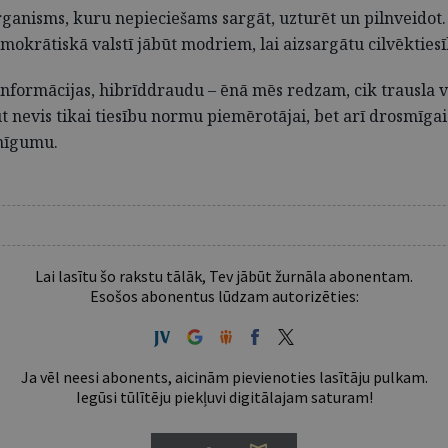
 organisms, kuru nepieciešams sargāt, uzturēt un pilnveidot.
okrātiskā valstī jābūt modriem, lai aizsargātu cilvēktiesīb
nformācijas, hibrīddraudu – ēnā mēs redzam, cik trausla var 
t nevis tikai tiesību normu piemērotājai, bet arī drosmīgai
snīgumu.
Lai lasītu šo rakstu tālāk, Tev jābūt žurnāla abonentam.
Esošos abonentus lūdzam autorizēties:
Ja vēl neesi abonents, aicinām pievienoties lasītāju pulkam.
Iegūsi tūlītēju piekļuvi digitālajam saturam!