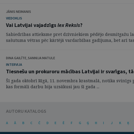
JĀNIS NEIMANIS
VIEDOKLIS
Vai Latvijai vajadzīgs
lex Reksis
?
Sabiedrības attieksme pret dzīvniekiem pēdējo desmitgažu laik
sašutuma vētras pēc kārtējā vardarbības gadījuma, bet arī tas, 
DINA GAILĪTE, SANNIJA MATULE
INTERVIJA
Tiesnešu un prokuroru mācības Latvijai ir svarīgas, t
Šī gada oktobrī Rīgā, 11. novembra krastmalā, notika svinīgs p
kas formāli darbu bija uzsākusi jau šī gada ...
AUTORU KATALOGS
A
Ā
B
C
Č
D
E
Ē
F
G
Ģ
H
I
J
K
Ķ