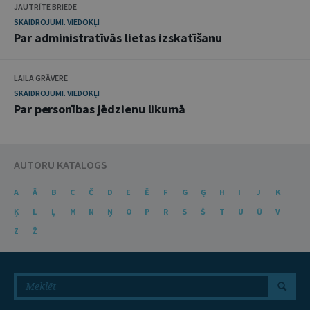
JAUTRĪTE BRIEDE
SKAIDROJUMI. VIEDOKĻI
Par administratīvās lietas izskatīšanu
LAILA GRĀVERE
SKAIDROJUMI. VIEDOKĻI
Par personības jēdzienu likumā
AUTORU KATALOGS
A
Ā
B
C
Č
D
E
Ē
F
G
Ģ
H
I
J
K
Ķ
L
Ļ
M
N
Ņ
O
P
R
S
Š
T
U
Ū
V
Z
Ž