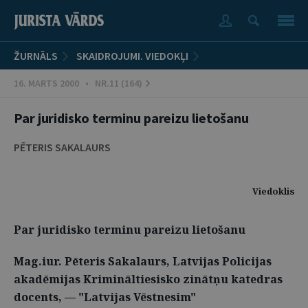
ŽURNĀLS
SKAIDROJUMI. VIEDOKĻI
16. MARTS 2000 • NR.11 (164)
Par juridisko terminu pareizu lietošanu
PĒTERIS SAKALAURS
Viedoklis
Par juridisko terminu pareizu lietošanu
Mag.iur. Pēteris Sakalaurs, Latvijas Policijas
akadēmijas Krimināltiesisko zinātņu katedras
docents, — "Latvijas Vēstnesim"