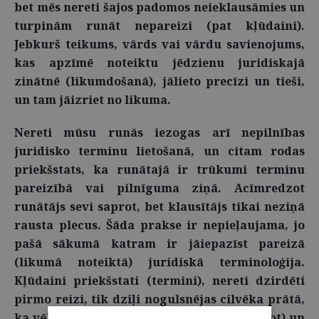
bet mēs nereti šajos padomos neieklausāmies un
turpinām runāt nepareizi (pat kļūdaini).
Jebkurš teikums, vārds vai vārdu savienojums,
kas apzīmē noteiktu jēdzienu juridiskajā
zinātnē (likumdošanā), jālieto precīzi un tieši,
un tam jāizriet no likuma.
Nereti mūsu runās iezogas arī nepilnības
juridisko terminu lietošanā, un citam rodas
priekšstats, ka runātajā ir trūkumi terminu
pareizībā vai pilnīguma ziņā. Acīmredzot
runātājs sevi saprot, bet klausītājs tikai neziņā
rausta plecus. Šāda prakse ir nepieļaujama, jo
pašā sākumā katram ir jāiepazīst pareizā
(likumā noteiktā) juridiskā terminoloģija.
Kļūdaini priekšstati (termini), nereti dzirdēti
pirmo reizi, tik dziļi nogulsnējas cilvēka prātā,
ka vēlāk šīs kļūdas ir grūti labot (pārveidot) un