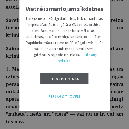
atteikties no tām.
Vietnē izmantojam sīkdatnes
Lai vietne pilnvērtīgi darbotos, tiek izmantotas
Šoreiz galvenokārt rakstīšu tikai par nepareizo
nepieciešamās (obligātās) sīkdatnes. Ar Jūsu
terminu lietošanu krimināltiesībās un
piekrišanu var tikt izmantotas vēl citas –
kriminālprocesa tiesībās.
statistikas, sociālo mediju un funkcionalitātes.
Papildinformācijai atveriet "Pielāgot izvēli". Jūs
Sākumā tikai par dažām nepilnībām
varat jebkurā brīdī mainīt savu izvēli,
atgriežoties šajā vietnē. Plašāk –
sīkdatņu
krimināltiesību jomā.
politikā
.
1. Mēdz teikt, ka pirmstiesas izmeklēšanas un
iztiesāšanas stadijā tika noskaidrota vainīgās
PIEŅEMT VISAS
personas (apsūdzētā, tiesājamā) vainu
mīkstinošie un viņa vainu pastiprinošie
PIELĀGOT IZVĒLI
apstākļi. Vārds (termins) "vaina" šeit ir pilnīgi
nevietā un kļūdaini minēts. Vaina nav nedz
"mīksta", nedz arī "cieta" — vai nu tā ir, vai arī
tās nav.