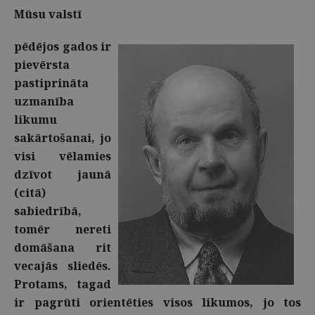
Mūsu valstī
pēdējos gados ir
pievērsta
pastiprināta
uzmanība
likumu
sakārtošanai, jo
visi vēlamies
dzīvot jaunā
(citā)
sabiedrībā,
tomēr nereti
domāšana rit
vecajās sliedēs.
Protams, tagad
ir pagrūti orientēties visos likumos, jo tos