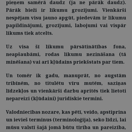
pieņem samērā daudz (ja ne pārāk daudz).
Pārāk bieži ir likumu grozījumi. Vienkārši
nespējam visu jauno apgūt, piedevām ir likumu
papildinājumi, grozījumi, labojumi vai vispār
likums tiek atcelts.
Uz visa šī likumu pārsātinātības fona,
neapšaubāmi, rodas likumu nezināšana (tā
minēšana) vai arī kļūdains priekšstats par tiem.
Un tomēr ik gadu, manuprāt, no augstām
tribīnēm, no titulētu vīru mutēm, saziņas
līdzekļos un vienkārši darbu apritēs tiek lietoti
nepareizi (kļūdaini) juridiskie termini.
Valodniecības nozare, kas pētī, veido, apstiprina
un ievieš terminus (terminoloģija), seko līdzi, lai
mūsu valstī šajā jomā būtu tīrība un pareizība,