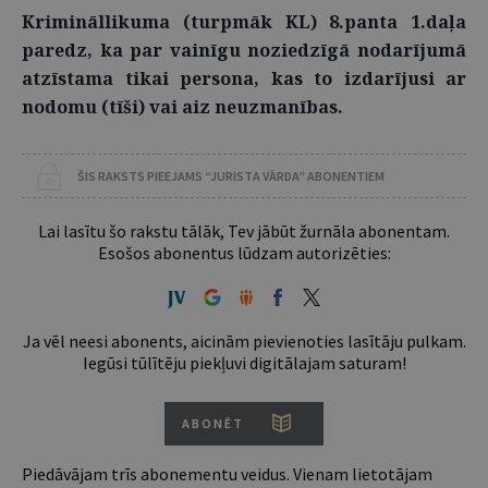
Krimināllikuma (turpmāk KL) 8.panta 1.daļa
paredz, ka par vainīgu noziedzīgā nodarījumā
atzīstama tikai persona, kas to izdarījusi ar
nodomu (tīši) vai aiz neuzmanības.
ŠIS RAKSTS PIEEJAMS “JURISTA VĀRDA” ABONENTIEM
Lai lasītu šo rakstu tālāk, Tev jābūt žurnāla abonentam.
Esošos abonentus lūdzam autorizēties:
Ja vēl neesi abonents, aicinām pievienoties lasītāju pulkam.
Iegūsi tūlītēju piekļuvi digitālajam saturam!
ABONĒT
Piedāvājam trīs abonementu veidus. Vienam lietotājam