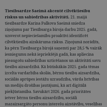
Tiesībsardze Saeimā akcentē cilvēktiesību
riskus un sabiedrības aktivitāti.
21. maijā
tiesībsardze Karina Palkova Saeimā sniedza
ziņojumu par Tiesībsarga biroja darbu 2025. gadā,
uzsverot nepieciešamību proaktīvi identificēt
cilvēktiesību aizskāruma riskus. Ziņojumā norādīts,
ka pērn Tiesībsarga birojā saņemti par 28,5 % vairāk
iesniegumu nekā iepriekšējā gadā, kas apliecina
pieaugošu sabiedrības uzticēšanos un aktivitāti savu
tiesību aizsardzībā. Kā būtiskākās 2025. gada tēmas
izcelta vardarbība skolās, bērnu tiesību aizsardzība,
sociālās aprūpes iestāžu uzraudzība, vārda brīvības
un mediju drošības jautājumi, kā arī digitālā
piekļūstamība. Savukārt 2026. gada prioritātes
ietver bērnu tiesību aizsardzību, sociāli
mazaizsargāto personu interešu aizstāvību, veselības