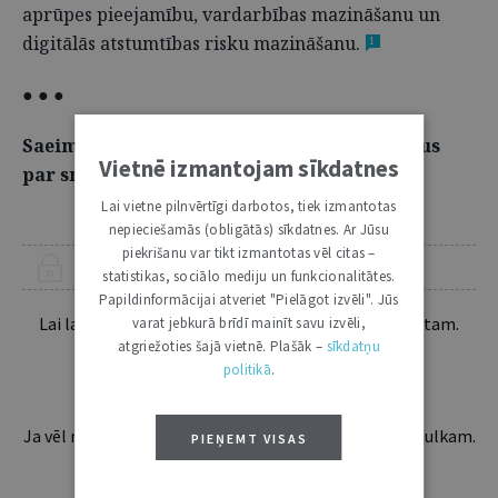
aprūpes pieejamību, vardarbības mazināšanu un
digitālās atstumtības risku mazināšanu.
1
● ● ●
Saeima konceptuāli atbalsta bargākus sodus
Vietnē izmantojam sīkdatnes
par smagiem noziegumiem pret vidi.
Lai vietne pilnvērtīgi darbotos, tiek izmantotas
nepieciešamās (obligātās) sīkdatnes. Ar Jūsu
piekrišanu var tikt izmantotas vēl citas –
ŠIS RAKSTS PIEEJAMS “JURISTA VĀRDA” ABONENTIEM
statistikas, sociālo mediju un funkcionalitātes.
Papildinformācijai atveriet "Pielāgot izvēli". Jūs
Lai lasītu šo rakstu tālāk, Tev jābūt žurnāla abonentam.
varat jebkurā brīdī mainīt savu izvēli,
Esošos abonentus lūdzam autorizēties:
atgriežoties šajā vietnē. Plašāk –
sīkdatņu
politikā
.
Ja vēl neesi abonents, aicinām pievienoties lasītāju pulkam.
PIEŅEMT VISAS
Iegūsi tūlītēju piekļuvi digitālajam saturam!