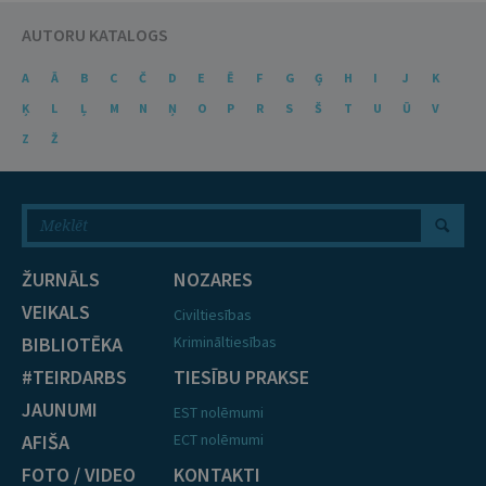
AUTORU KATALOGS
A
Ā
B
C
Č
D
E
Ē
F
G
Ģ
H
I
J
K
Ķ
L
Ļ
M
N
Ņ
O
P
R
S
Š
T
U
Ū
V
Z
Ž
ŽURNĀLS
NOZARES
VEIKALS
Civiltiesības
BIBLIOTĒKA
Krimināltiesības
#TEIRDARBS
TIESĪBU PRAKSE
JAUNUMI
EST nolēmumi
AFIŠA
ECT nolēmumi
FOTO / VIDEO
KONTAKTI