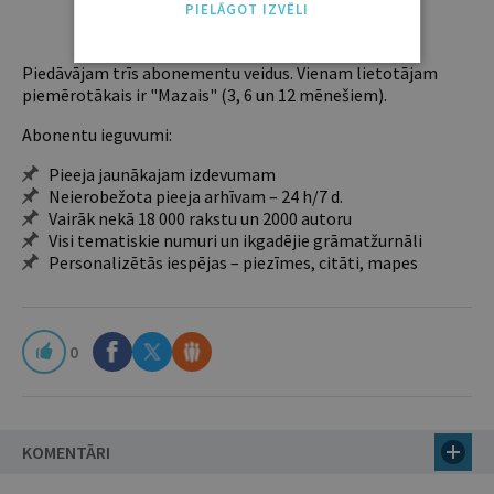
PIELĀGOT IZVĒLI
ABONĒT
Piedāvājam trīs abonementu veidus. Vienam lietotājam
piemērotākais ir "Mazais" (3, 6 un 12 mēnešiem).
Abonentu ieguvumi:
Pieeja jaunākajam izdevumam
Neierobežota pieeja arhīvam – 24 h/7 d.
Vairāk nekā 18 000 rakstu un 2000 autoru
Visi tematiskie numuri un ikgadējie grāmatžurnāli
Personalizētās iespējas – piezīmes, citāti, mapes
0
KOMENTĀRI