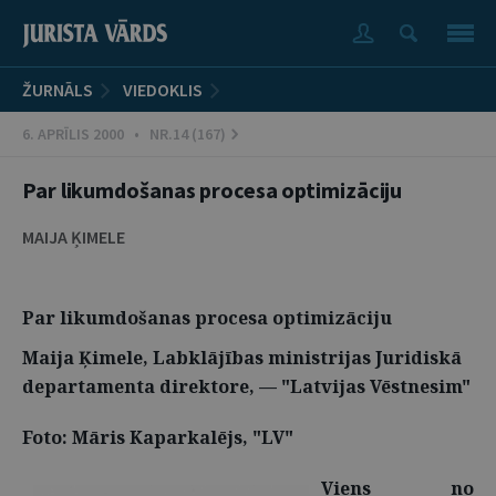
ŽURNĀLS
VIEDOKLIS
6. APRĪLIS 2000 • NR.14 (167)
Par likumdošanas procesa optimizāciju
MAIJA ĶIMELE
Par likumdošanas procesa optimizāciju
Maija Ķimele, Labklājības ministrijas Juridiskā
departamenta direktore, — "Latvijas Vēstnesim"
Foto: Māris Kaparkalējs, "LV"
Viens no