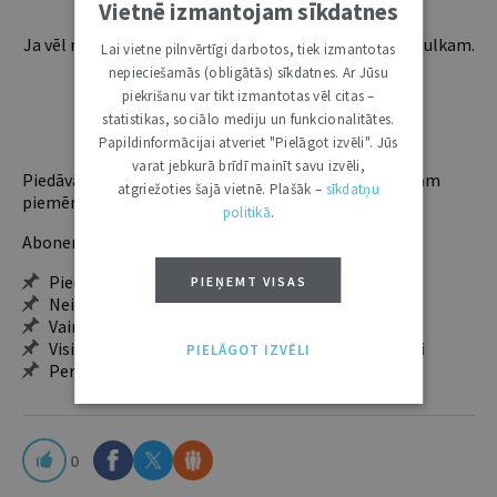
Vietnē izmantojam sīkdatnes
Ja vēl neesi abonents, aicinām pievienoties lasītāju pulkam.
Lai vietne pilnvērtīgi darbotos, tiek izmantotas
Iegūsi tūlītēju piekļuvi digitālajam saturam!
nepieciešamās (obligātās) sīkdatnes. Ar Jūsu
piekrišanu var tikt izmantotas vēl citas –
statistikas, sociālo mediju un funkcionalitātes.
ABONĒT
Papildinformācijai atveriet "Pielāgot izvēli". Jūs
varat jebkurā brīdī mainīt savu izvēli,
Piedāvājam trīs abonementu veidus. Vienam lietotājam
atgriežoties šajā vietnē. Plašāk –
sīkdatņu
piemērotākais ir "Mazais" (3, 6 un 12 mēnešiem).
politikā
.
Abonentu ieguvumi:
Pieeja jaunākajam izdevumam
PIEŅEMT VISAS
Neierobežota pieeja arhīvam – 24 h/7 d.
Vairāk nekā 18 000 rakstu un 2000 autoru
Visi tematiskie numuri un ikgadējie grāmatžurnāli
PIELĀGOT IZVĒLI
Personalizētās iespējas – piezīmes, citāti, mapes
0