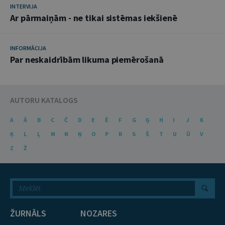
INTERVIJA
Ar pārmaiņām - ne tikai sistēmas iekšienē
INFORMĀCIJA
Par neskaidrībām likuma piemērošanā
AUTORU KATALOGS
A
Ā
B
C
Č
D
E
Ē
F
G
Ģ
H
I
J
K
Ķ
L
Ļ
M
N
Ņ
O
P
R
S
Š
T
U
Ū
V
Z
Ž
ŽURNĀLS
NOZARES