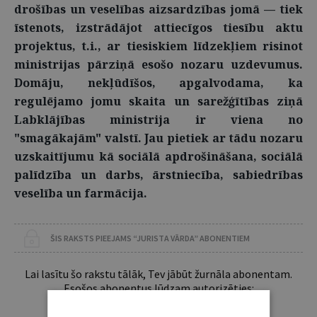
drošības un veselības aizsardzības jomā — tiek
īstenots, izstrādājot attiecīgos tiesību aktu
projektus, t.i., ar tiesiskiem līdzekļiem risinot
ministrijas pārziņā esošo nozaru uzdevumus.
Domāju, nekļūdīšos, apgalvodama, ka
regulējamo jomu skaita un sarežģītības ziņā
Labklājības ministrija ir viena no
"smagākajām" valstī. Jau pietiek ar tādu nozaru
uzskaitījumu kā sociālā apdrošināšana, sociālā
palīdzība un darbs, ārstniecība, sabiedrības
veselība un farmācija.
ŠIS RAKSTS PIEEJAMS “JURISTA VĀRDA” ABONENTIEM
Lai lasītu šo rakstu tālāk, Tev jābūt žurnāla abonentam.
Esošos abonentus lūdzam autorizēties: