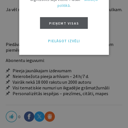
politikā
.
Ja vēl neesi abonents, aicinām pievienoties lasītāju pulkam.
Iegūsi tūlītēju piekļuvi digitālajam saturam!
PIEŅEMT VISAS
ABONĒT
PIELĀGOT IZVĒLI
Piedāvājam trīs abonementu veidus. Vienam lietotājam
piemērotākais ir "Mazais" (3, 6 un 12 mēnešiem).
Abonentu ieguvumi:
Pieeja jaunākajam izdevumam
Neierobežota pieeja arhīvam – 24 h/7 d.
Vairāk nekā 18 000 rakstu un 2000 autoru
Visi tematiskie numuri un ikgadējie grāmatžurnāli
Personalizētās iespējas – piezīmes, citāti, mapes
0