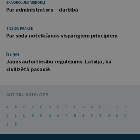
SKAIDROJUMI. VIEDOKĻI
Par administratoru – darbībā
TIESĪBU PRAKSE
Par soda noteikšanas vispārīgiem principiem
ĪSZIŅAS
Jauns autortiesību regulējums. Latvijā, kā
civilizētā pasaulē
AUTORU KATALOGS
A
Ā
B
C
Č
D
E
Ē
F
G
Ģ
H
I
J
K
Ķ
L
Ļ
M
N
Ņ
O
P
R
S
Š
T
U
Ū
V
Z
Ž