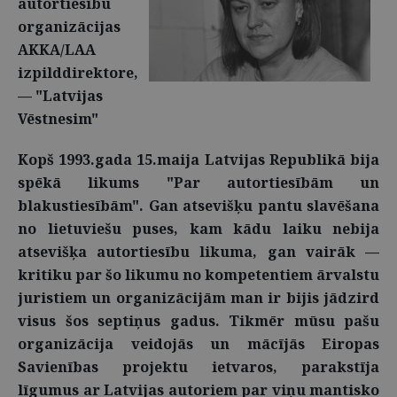
autortiesību
organizācijas
AKKA/LAA
izpilddirektore,
— "Latvijas
Vēstnesim"
Kopš 1993.gada 15.maija Latvijas Republikā bija
spēkā likums "Par autortiesībām un
blakustiesībām". Gan atsevišķu pantu slavēšana
no lietuviešu puses, kam kādu laiku nebija
atsevišķa autortiesību likuma, gan vairāk —
kritiku par šo likumu no kompetentiem ārvalstu
juristiem un organizācijām man ir bijis jādzird
visus šos septiņus gadus. Tikmēr mūsu pašu
organizācija veidojās un mācījās Eiropas
Savienības projektu ietvaros, parakstīja
līgumus ar Latvijas autoriem par viņu mantisko