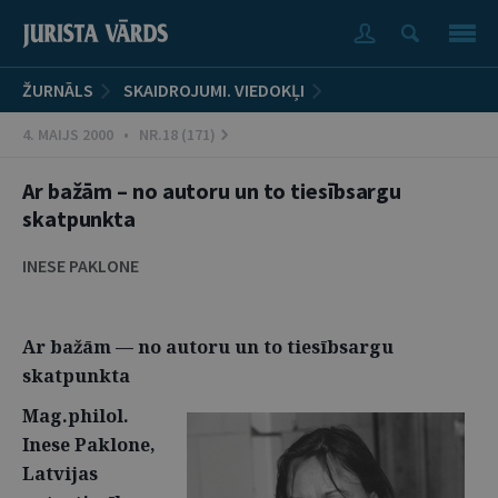
ŽURNĀLS
SKAIDROJUMI. VIEDOKĻI
4. MAIJS 2000 • NR.18 (171)
Ar bažām – no autoru un to tiesībsargu
skatpunkta
INESE PAKLONE
Ar bažām — no autoru un to tiesībsargu
skatpunkta
Mag.philol.
Inese Paklone,
Latvijas