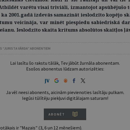
Atbildēt varētu visai triviāli, izmantojot apsūbējušo 
, ka 2001.gadā izdevās samazināt ieslodzīto kopējo ska
tumu veicināja, var minēt piespiedu sabiedriskā da
ešanu. Ieslodzīto skaita kritums absolūtos skaitļos ļā
MS “JURISTA VĀRDA” ABONENTIEM
Lai lasītu šo rakstu tālāk, Tev jābūt žurnāla abonentam.
Esošos abonentus lūdzam autorizēties:
Ja vēl neesi abonents, aicinām pievienoties lasītāju pulkam.
Iegūsi tūlītēju piekļuvi digitālajam saturam!
ABONĒT
tākais ir "Mazais" (3, 6 un 12 mēnešiem).