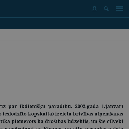
rīz par ikdienišķu parādību. 2002.gada 1.janvārī
o ieslodzīto kopskaita) izcieta brīvības atņemšanas
ika piemērots kā drošības līdzeklis, un šie cilvēki
 ir samērojami ar Eiropas un citu pasaules valstu