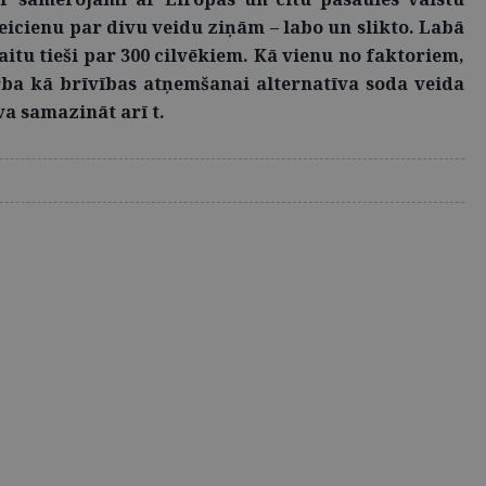
teicienu par divu veidu ziņām – labo un slikto. Labā
itu tieši par 300 cilvēkiem. Kā vienu no faktoriem,
rba kā brīvības atņemšanai alternatīva soda veida
va samazināt arī t.