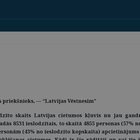
s priekšnieks, — “Latvijas Vēstnesim”
odzīto skaits Latvijas cietumos kļuvis nu jau gand
adās 8531 ieslodzītais, to skaitā 4855 personas (57% n
ersonām (43% no ieslodzīto kopskaita) apcietinājums t
klēšanas cietumos. Kādi ir šie rādītāji un vai tie