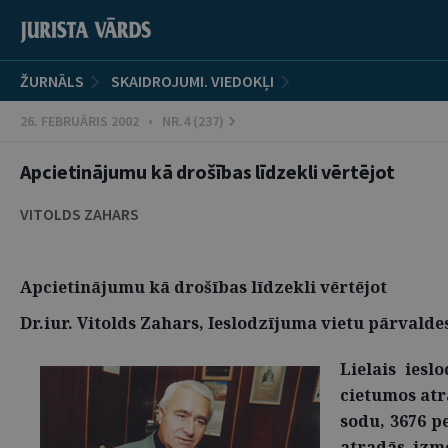
ŽURNĀLS
SKAIDROJUMI. VIEDOKĻI
26. FEBRUĀRIS 2002 • NR.4 (237)
Apcietinājumu kā drošības līdzekli vērtējot
VITOLDS ZAHARS
Apcietinājumu kā drošības līdzekli vērtējot
Dr.iur. Vitolds Zahars, Ieslodzījuma vietu pārvalde
Lielais iesl
cietumos atr
sodu, 3676 p
atradās izme