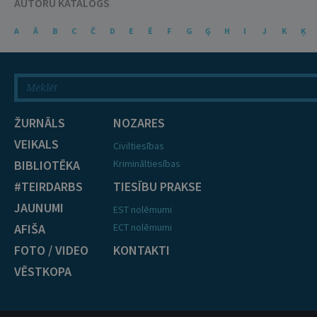
AUTORU KATALOGS
A
Ā
B
C
Č
D
E
Ē
F
G
Ģ
H
I
J
K
Ķ
ŽURNĀLS
NOZARES
VEIKALS
Civiltiesības
BIBLIOTĒKA
Krimināltiesības
#TEIRDARBS
TIESĪBU PRAKSE
JAUNUMI
EST nolēmumi
AFIŠA
ECT nolēmumi
FOTO / VIDEO
KONTAKTI
VĒSTKOPA