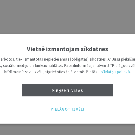
Vietnē izmantojam sīkdatnes
i darbotos, tiek izmantotas nepieciešamās (obligātās) sīkdatnes. Ar Jūsu piekriša
kas, sociālo mediju un funkcionalitātes. Papildinformācijai atveriet "Pielāgot izvēl
brīdī mainīt savu izvēli, atgriežoties šajā vietnē. Plašāk –
sīkdatņu politikā
.
PIEŅEMT VISAS
PIELĀGOT IZVĒLI