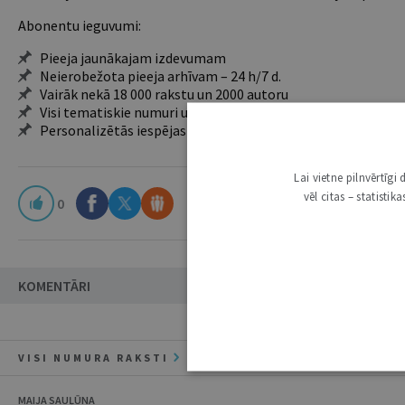
Abonentu ieguvumi:
Pieeja jaunākajam izdevumam
Neierobežota pieeja arhīvam – 24 h/7 d.
Vairāk nekā 18 000 rakstu un 2000 autoru
Visi tematiskie numuri un ikgadējie grāmatžurnāli
Personalizētās iespējas – piezīmes, citāti, mapes
Lai vietne pilnvērtīg
vēl citas – statisti
0
KOMENTĀRI
VISI NUMURA RAKSTI
MAIJA SAUĻŪNA