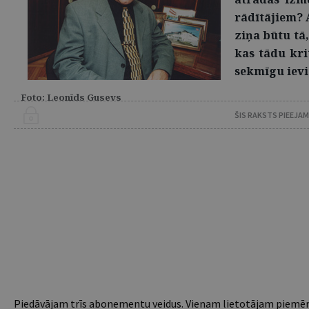
rādītājiem? 
ziņa būtu tā
kas tādu kri
sekmīgu ievi
Foto: Leonīds Gusevs
ŠIS RAKSTS PIEEJA
Piedāvājam trīs abonementu veidus. Vienam lietotājam piemēro