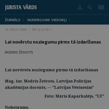
ŽURNĀLS
SKAIDROJUMI. VIEDOKĻI
25. MAIJS 2000 • NR.21 (174)
Lai novērstu noziegumu pirms tā izdarīšanas
MODRIS ŽEIVOTS
Lai novērstu noziegumu pirms tā izdarīšanas
Mag. iur. Modris Žeivots, Latvijas Policijas
akadēmijas docents, — "Latvijas Vēstnesim"
Foto: Māris Kaparkalējs, "LV"
Nobeigums.