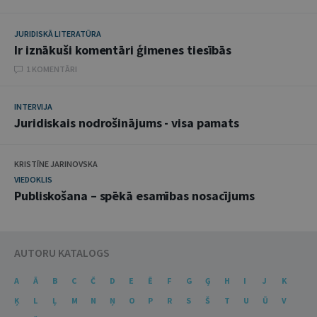
JURIDISKĀ LITERATŪRA
Ir iznākuši komentāri ģimenes tiesībās
1 KOMENTĀRI
INTERVIJA
Juridiskais nodrošinājums - visa pamats
KRISTĪNE JARINOVSKA
VIEDOKLIS
Publiskošana – spēkā esamības nosacījums
AUTORU KATALOGS
A
Ā
B
C
Č
D
E
Ē
F
G
Ģ
H
I
J
K
Ķ
L
Ļ
M
N
Ņ
O
P
R
S
Š
T
U
Ū
V