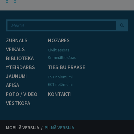
Z
Ž
ŽURNĀLS
NOZARES
VEIKALS
Civiltiesības
BIBLIOTĒKA
Krimināltiesības
#TEIRDARBS
TIESĪBU PRAKSE
JAUNUMI
EST nolēmumi
AFIŠA
ECT nolēmumi
FOTO / VIDEO
KONTAKTI
VĒSTKOPA
MOBILĀ VERSIJA /
PILNĀ VERSIJA