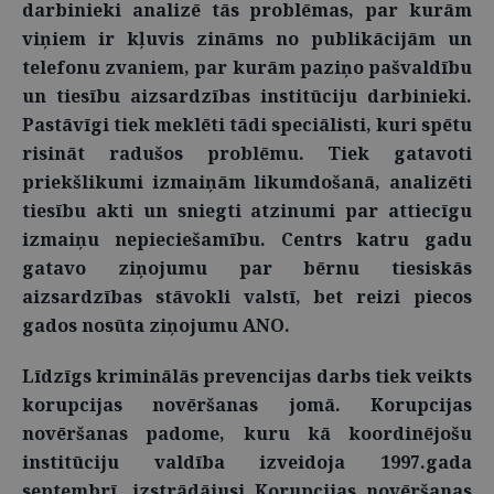
darbinieki analizē tās problēmas, par kurām
viņiem ir kļuvis zināms no publikācijām un
telefonu zvaniem, par kurām paziņo pašvaldību
un tiesību aizsardzības institūciju darbinieki.
Pastāvīgi tiek meklēti tādi speciālisti, kuri spētu
risināt radušos problēmu. Tiek gatavoti
priekšlikumi izmaiņām likumdošanā, analizēti
tiesību akti un sniegti atzinumi par attiecīgu
izmaiņu nepieciešamību. Centrs katru gadu
gatavo ziņojumu par bērnu tiesiskās
aizsardzības stāvokli valstī, bet reizi piecos
gados nosūta ziņojumu ANO.
Līdzīgs kriminālās prevencijas darbs tiek veikts
korupcijas novēršanas jomā. Korupcijas
novēršanas padome, kuru kā koordinējošu
institūciju valdība izveidoja 1997.gada
septembrī, izstrādājusi Korupcijas novēršanas