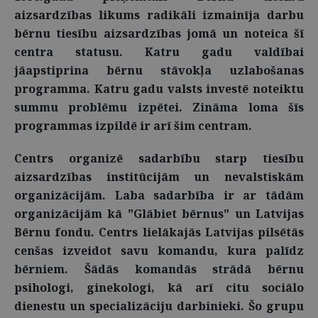
aizsardzības likums radikāli izmainīja darbu
bērnu tiesību aizsardzības jomā un noteica šī
centra statusu. Katru gadu valdībai
jāapstiprina bērnu stāvokļa uzlabošanas
programma. Katru gadu valsts investē noteiktu
summu problēmu izpētei. Zināma loma šīs
programmas izpildē ir arī šim centram.
Centrs organizē sadarbību starp tiesību
aizsardzības institūcijām un nevalstiskām
organizācijām. Laba sadarbība ir ar tādām
organizācijām kā "Glābiet bērnus" un Latvijas
Bērnu fondu. Centrs lielākajās Latvijas pilsētās
cenšas izveidot savu komandu, kura palīdz
bērniem. Šādās komandās strādā bērnu
psihologi, ginekologi, kā arī citu sociālo
dienestu un specializāciju darbinieki. Šo grupu