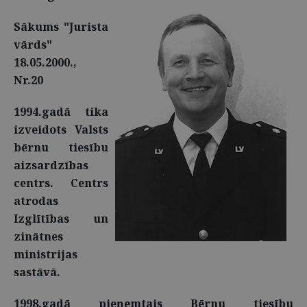
Sākums "Jurista
vārds"
18.05.2000.,
Nr.20
1994.gadā tika
izveidots Valsts
bērnu tiesību
aizsardzības
centrs. Centrs
atrodas
Izglītības un
zinātnes
ministrijas
sastāvā.
1998.gadā pieņemtais Bērnu tiesību