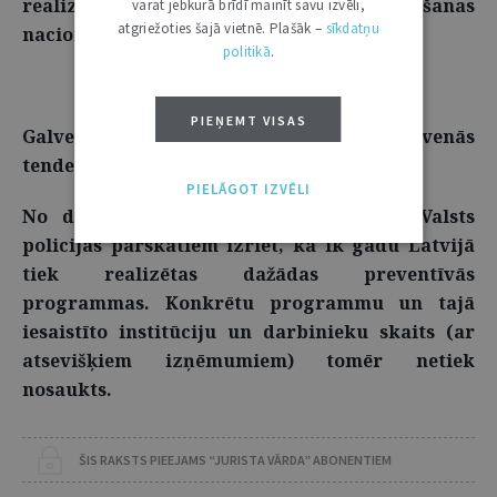
realizētu vienotu noziedzības novēršanas
varat jebkurā brīdī mainīt savu izvēli,
atgriežoties šajā vietnē. Plašāk –
sīkdatņu
nacionālo programmu.
politikā
.
PIEŅEMT VISAS
Galvenās preventīvā darba formas un galvenās
tendences policijā
PIELĀGOT IZVĒLI
No dažādiem Iekšlietu ministrijas un Valsts
policijas pārskatiem izriet, ka ik gadu Latvijā
tiek realizētas dažādas preventīvās
programmas. Konkrētu programmu un tajā
iesaistīto institūciju un darbinieku skaits (ar
atsevišķiem izņēmumiem) tomēr netiek
nosaukts.
ŠIS RAKSTS PIEEJAMS “JURISTA VĀRDA” ABONENTIEM