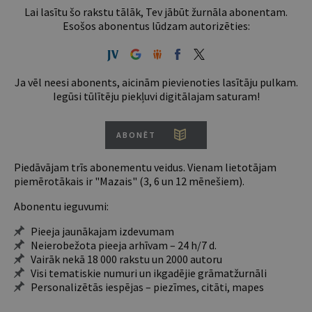
Lai lasītu šo rakstu tālāk, Tev jābūt žurnāla abonentam.
Esošos abonentus lūdzam autorizēties:
Ja vēl neesi abonents, aicinām pievienoties lasītāju pulkam.
Iegūsi tūlītēju piekļuvi digitālajam saturam!
ABONĒT
Piedāvājam trīs abonementu veidus. Vienam lietotājam
piemērotākais ir "Mazais" (3, 6 un 12 mēnešiem).
Abonentu ieguvumi:
Pieeja jaunākajam izdevumam
Neierobežota pieeja arhīvam – 24 h/7 d.
Vairāk nekā 18 000 rakstu un 2000 autoru
Visi tematiskie numuri un ikgadējie grāmatžurnāli
Personalizētās iespējas – piezīmes, citāti, mapes