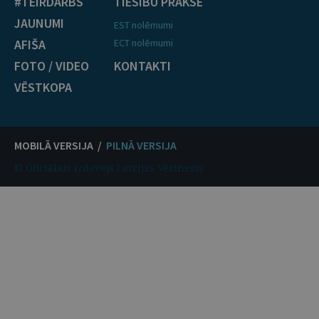
#TEIRDARBS
TIESĪBU PRAKSE
JAUNUMI
EST nolēmumi
AFIŠA
ECT nolēmumi
FOTO / VIDEO
KONTAKTI
VĒSTKOPA
MOBILĀ VERSIJA /
PILNĀ VERSIJA
© Oficiālais izdevējs Latvijas Vēstnesis