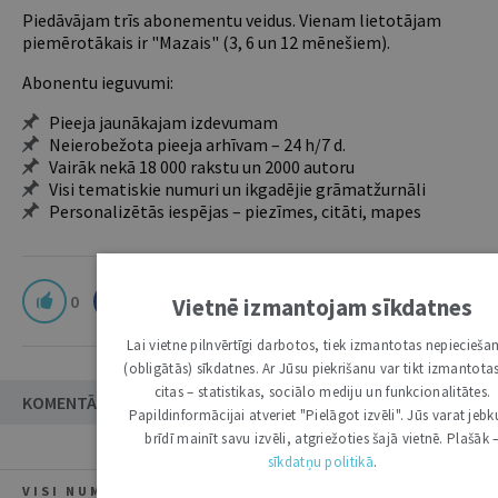
Piedāvājam trīs abonementu veidus. Vienam lietotājam
piemērotākais ir "Mazais" (3, 6 un 12 mēnešiem).
Abonentu ieguvumi:
Pieeja jaunākajam izdevumam
Neierobežota pieeja arhīvam – 24 h/7 d.
Vairāk nekā 18 000 rakstu un 2000 autoru
Visi tematiskie numuri un ikgadējie grāmatžurnāli
Personalizētās iespējas – piezīmes, citāti, mapes
0
Vietnē izmantojam sīkdatnes
Lai vietne pilnvērtīgi darbotos, tiek izmantotas nepiecieš
(obligātās) sīkdatnes. Ar Jūsu piekrišanu var tikt izmantotas
citas – statistikas, sociālo mediju un funkcionalitātes.
KOMENTĀRI
Papildinformācijai atveriet "Pielāgot izvēli". Jūs varat jebk
brīdī mainīt savu izvēli, atgriežoties šajā vietnē. Plašāk 
sīkdatņu politikā
.
VISI NUMURA RAKSTI