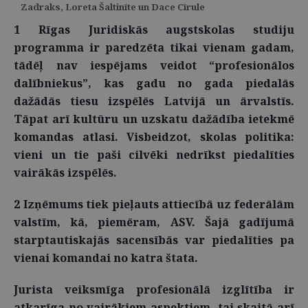
Zadraks, Loreta Šaltinīte un Dace Cīrule
1 Rīgas Juridiskās augstskolas studiju
programma ir paredzēta tikai vienam gadam,
tādēļ nav iespējams veidot “profesionālos
dalībniekus”, kas gadu no gada piedalās
dažādās tiesu izspēlēs Latvijā un ārvalstīs.
Tāpat arī kultūru un uzskatu dažādība ietekmē
komandas atlasi. Visbeidzot, skolas politika:
vieni un tie paši cilvēki nedrīkst piedalīties
vairākās izspēlēs.
2 Izņēmums tiek pieļauts attiecībā uz federālām
valstīm, kā, piemēram, ASV. Šajā gadījumā
starptautiskajās sacensībās var piedalīties pa
vienai komandai no katra štata.
Jurista veiksmīga profesionālā izglītība ir
atkarīga no vairākiem aspektiem, tai skaitā arī