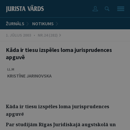
ŽURNĀLS
NOTIKUMS
1. JŪLIJS 2003 • NR.24 (282)
Kāda ir tiesu izspēles loma jurisprudences
apguvē
LL.M
KRISTĪNE JARINOVSKA
Kāda ir tiesu izspēles loma jurisprudences
apguvē
Par studijām Rīgas Juridiskajā augstskolā un