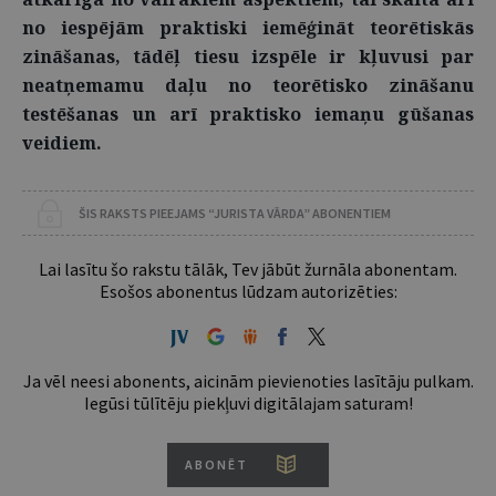
no iespējām praktiski iemēģināt teorētiskās
zināšanas, tādēļ tiesu izspēle ir kļuvusi par
neatņemamu daļu no teorētisko zināšanu
testēšanas un arī praktisko iemaņu gūšanas
veidiem.
ŠIS RAKSTS PIEEJAMS “JURISTA VĀRDA” ABONENTIEM
Lai lasītu šo rakstu tālāk, Tev jābūt žurnāla abonentam.
Esošos abonentus lūdzam autorizēties:
Ja vēl neesi abonents, aicinām pievienoties lasītāju pulkam.
Iegūsi tūlītēju piekļuvi digitālajam saturam!
ABONĒT