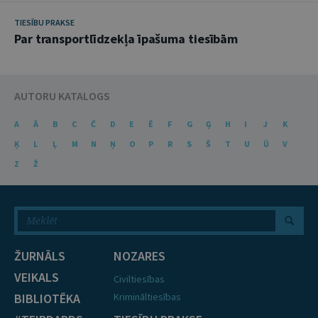
TIESĪBU PRAKSE
Par transportlīdzekļa īpašuma tiesībām
AUTORU KATALOGS
A
Ā
B
C
Č
D
E
Ē
F
G
Ģ
H
I
J
K
Ķ
L
Ļ
M
N
Ņ
O
P
R
S
Š
T
U
Ū
V
Z
Ž
ŽURNĀLS
NOZARES
VEIKALS
Civiltiesības
BIBLIOTĒKA
Krimināltiesības