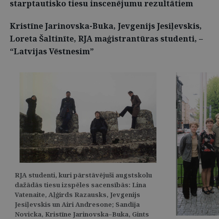
starptautisko tiesu inscenējumu rezultātiem
Kristīne Jarinovska-Buka, Jevgenijs Jesiļevskis,
Loreta Šaltinīte, RJA maģistrantūras studenti, –
“Latvijas Vēstnesim”
RJA studenti, kuri pārstāvējuši augstskolu
dažādās tiesu izspēles sacensībās: Lina
Vatenaite, Aļģirds Razausks, Jevgenijs
Jesiļevskis un Airi Andresone; Sandija
Novicka, Kristīne Jarinovska–Buka, Gints