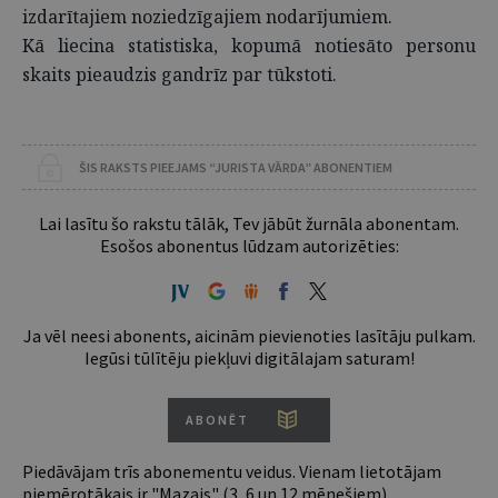
izdarītajiem noziedzīgajiem nodarījumiem.
Kā liecina statistiska, kopumā notiesāto personu
skaits pieaudzis gandrīz par tūkstoti.
ŠIS RAKSTS PIEEJAMS “JURISTA VĀRDA” ABONENTIEM
Lai lasītu šo rakstu tālāk, Tev jābūt žurnāla abonentam.
Esošos abonentus lūdzam autorizēties:
Ja vēl neesi abonents, aicinām pievienoties lasītāju pulkam.
Iegūsi tūlītēju piekļuvi digitālajam saturam!
ABONĒT
Piedāvājam trīs abonementu veidus. Vienam lietotājam
piemērotākais ir "Mazais" (3, 6 un 12 mēnešiem).