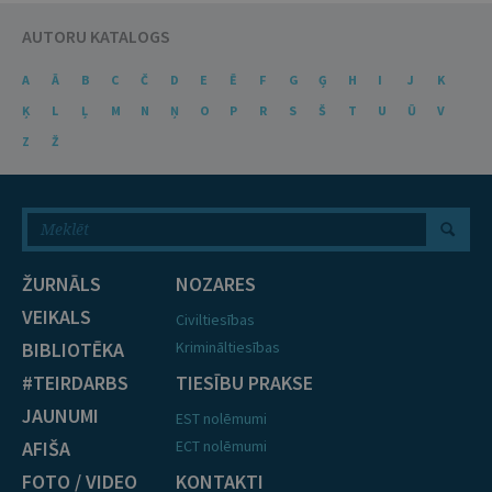
AUTORU KATALOGS
A
Ā
B
C
Č
D
E
Ē
F
G
Ģ
H
I
J
K
Ķ
L
Ļ
M
N
Ņ
O
P
R
S
Š
T
U
Ū
V
Z
Ž
ŽURNĀLS
NOZARES
VEIKALS
Civiltiesības
BIBLIOTĒKA
Krimināltiesības
#TEIRDARBS
TIESĪBU PRAKSE
JAUNUMI
EST nolēmumi
AFIŠA
ECT nolēmumi
FOTO / VIDEO
KONTAKTI