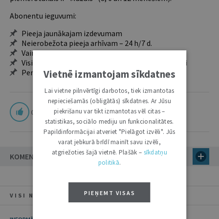
Abonentu ieguvumi:
Pieeja jaunākajam izdevumam
Neierobežota pieeja arhīvam – 24 h/7 d.
Vairāk nekā 18 000 rakstu un 2000 autoru
Visi tematiskie numuri un ikgadējie grāmatžurnāli
Personalizētās iespējas – piezīmes, citāti, mapes
Vietnē izmantojam sīkdatnes
Lai vietne pilnvērtīgi darbotos, tiek izmantotas
nepieciešamās (obligātās) sīkdatnes. Ar Jūsu
0
piekrišanu var tikt izmantotas vēl citas –
statistikas, sociālo mediju un funkcionalitātes.
Papildinformācijai atveriet "Pielāgot izvēli". Jūs
varat jebkurā brīdī mainīt savu izvēli,
atgriežoties šajā vietnē. Plašāk –
sīkdatņu
KOMENTĀRI
politikā
.
PIEŅEMT VISAS
VISI NUMURA RAKSTI