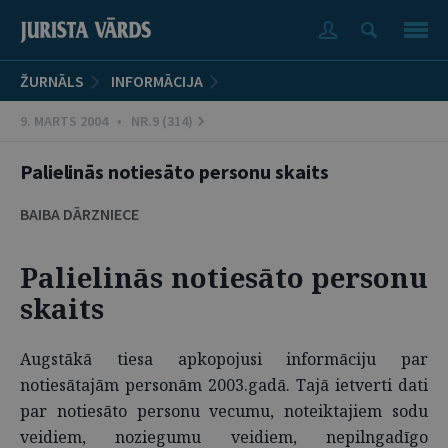
ŽURNĀLS
INFORMĀCIJA
9. MARTS 2004 • NR.9 (314)
Palielinās notiesāto personu skaits
BAIBA DĀRZNIECE
Palielinās notiesāto personu
skaits
Augstākā tiesa apkopojusi informāciju par
notiesātajām personām 2003.gadā. Tajā ietverti dati
par notiesāto personu vecumu, noteiktajiem sodu
veidiem, noziegumu veidiem, nepilngadīgo