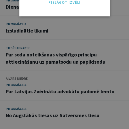
INFORMĀCIJA
PIELĀGOT IZVĒLI
Dienas un darbi
INFORMĀCIJA
Izsludinātie likumi
TIESĪBU PRAKSE
Par soda noteikšanas vispārīgo principu
attiecināšanu uz pamatsodu un papildsodu
AIVARS NIEDRE
INFORMĀCIJA
Par Latvijas Zvērinātu advokātu padomē lemto
INFORMĀCIJA
No Augstākās tiesas uz Satversmes tiesu