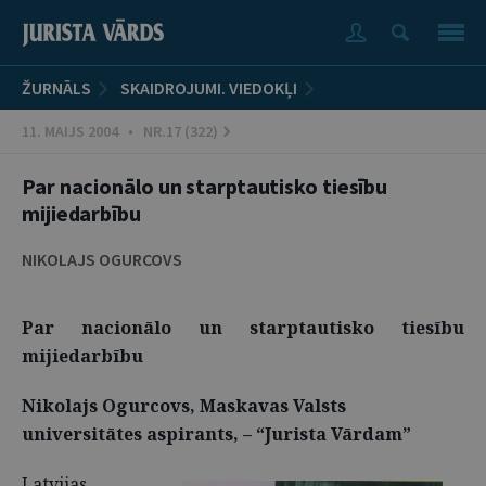
ŽURNĀLS
SKAIDROJUMI. VIEDOKĻI
11. MAIJS 2004 • NR.17 (322)
Par nacionālo un starptautisko tiesību
mijiedarbību
NIKOLAJS OGURCOVS
Par nacionālo un starptautisko tiesību
mijiedarbību
Nikolajs Ogurcovs, Maskavas Valsts
universitātes aspirants, – “Jurista Vārdam”
Latvijas