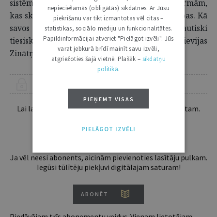
sistēmu funkcionēšanā. Īpaši tas attiecas uz normām,
nepieciešamās (obligātās) sīkdatnes. Ar Jūsu
kas skar starptautiskos sakarus un cilvēktiesības. Kā
piekrišanu var tikt izmantotas vēl citas –
savos darbos uzsver Valsts institūta Starptautiski
statistikas, sociālo mediju un funkcionalitātes.
Papildinformācijai atveriet "Pielāgot izvēli". Jūs
tiesisko pētījumu centra vadītājs un Krievijas
varat jebkurā brīdī mainīt savu izvēli,
Zinātņu akadēmijas tiesību profesors I.
atgriežoties šajā vietnē. Plašāk –
sīkdatņu
politikā
.
ŠIS RAKSTS PIEEJAMS “JURISTA VĀRDA” ABONENTIEM
PIEŅEMT VISAS
Lai lasītu šo rakstu tālāk, Tev jābūt žurnāla abonentam.
Esošos abonentus lūdzam autorizēties:
PIELĀGOT IZVĒLI
Ja vēl neesi abonents, aicinām pievienoties lasītāju pulkam.
Iegūsi tūlītēju piekļuvi digitālajam saturam!
ABONĒT
Piedāvājam trīs abonementu veidus. Vienam lietotājam