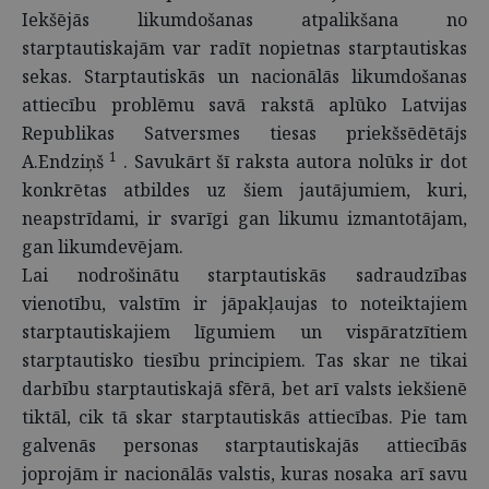
Iekšējās likumdošanas atpalikšana no
starptautiskajām var radīt nopietnas starptautiskas
sekas. Starptautiskās un nacionālās likumdošanas
attiecību problēmu savā rakstā aplūko Latvijas
Republikas Satversmes tiesas priekšsēdētājs
1
A.Endziņš
. Savukārt šī raksta autora nolūks ir dot
konkrētas atbildes uz šiem jautājumiem, kuri,
neapstrīdami, ir svarīgi gan likumu izmantotājam,
gan likumdevējam.
Lai nodrošinātu starptautiskās sadraudzības
vienotību, valstīm ir jāpakļaujas to noteiktajiem
starptautiskajiem līgumiem un vispāratzītiem
starptautisko tiesību principiem. Tas skar ne tikai
darbību starptautiskajā sfērā, bet arī valsts iekšienē
tiktāl, cik tā skar starptautiskās attiecības. Pie tam
galvenās personas starptautiskajās attiecībās
joprojām ir nacionālās valstis, kuras nosaka arī savu