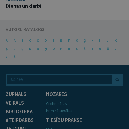
Dienas un darbi
AUTORU KATALOGS
A
Ā
B
C
Č
D
E
Ē
F
G
Ģ
H
I
J
K
Ķ
L
Ļ
M
N
Ņ
O
P
R
S
Š
T
U
Ū
V
Z
Ž
ŽURNĀLS
NOZARES
VEIKALS
Civiltiesības
BIBLIOTĒKA
Krimināltiesības
#TEIRDARBS
TIESĪBU PRAKSE
JAUNUMI