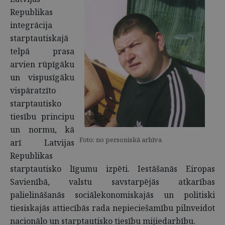
Republikas
integrācija
starptautiskajā
telpā prasa
arvien rūpīgāku
un vispusīgāku
vispāratzīto
starptautisko
tiesību principu
un normu, kā
Foto: no personiskā arhīva
arī Latvijas
Republikas
starptautisko līgumu izpēti. Iestāšanās Eiropas
Savienībā, valstu savstarpējās atkarības
palielināšanās sociālekonomiskajās un politiski
tiesiskajās attiecībās rada nepieciešamību pilnveidot
nacionālo un starptautisko tiesību mijiedarbību.