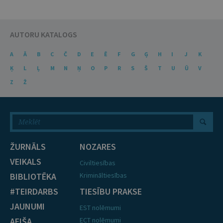
AUTORU KATALOGS
A
Ā
B
C
Č
D
E
Ē
F
G
Ģ
H
I
J
K
Ķ
L
Ļ
M
N
Ņ
O
P
R
S
Š
T
U
Ū
V
Z
Ž
ŽURNĀLS
NOZARES
VEIKALS
Civiltiesības
BIBLIOTĒKA
Krimināltiesības
#TEIRDARBS
TIESĪBU PRAKSE
JAUNUMI
EST nolēmumi
AFIŠA
ECT nolēmumi