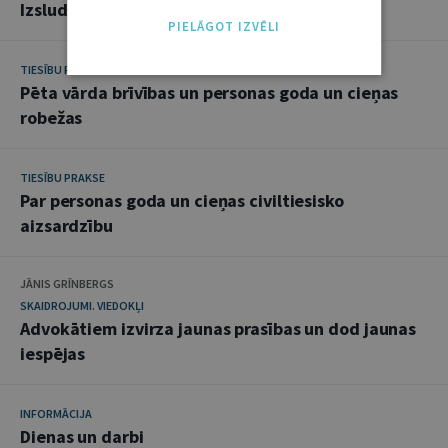
Izsludinātie likumi
PIELĀGOT IZVĒLI
TIESĪBU PRAKSE
Pēta vārda brīvības un personas goda un cieņas
robežas
TIESĪBU PRAKSE
Par personas goda un cieņas civiltiesisko
aizsardzību
JĀNIS GRĪNBERGS
SKAIDROJUMI. VIEDOKĻI
Advokātiem izvirza jaunas prasības un dod jaunas
iespējas
INFORMĀCIJA
Dienas un darbi