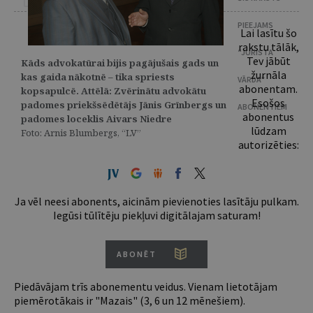
PIEEJAMS
Lai lasītu šo
rakstu tālāk,
“JURISTA
Tev jābūt
Kāds advokatūrai bijis pagājušais gads un
žurnāla
kas gaida nākotnē – tika spriests
VĀRDA”
abonentam.
kopsapulcē. Attēlā: Zvērinātu advokātu
Esošos
padomes priekšsēdētājs Jānis Grīnbergs un
ABONENTIEM
abonentus
padomes loceklis Aivars Niedre
lūdzam
Foto: Arnis Blumbergs, “LV”
autorizēties:
Ja vēl neesi abonents, aicinām pievienoties lasītāju pulkam.
Iegūsi tūlītēju piekļuvi digitālajam saturam!
ABONĒT
Piedāvājam trīs abonementu veidus. Vienam lietotājam
piemērotākais ir "Mazais" (3, 6 un 12 mēnešiem).