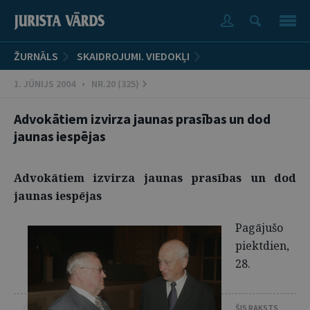
ŽURNĀLS
SKAIDROJUMI. VIEDOKĻI
1. JŪNIJS 2004 • NR.20 (325)
Advokātiem izvirza jaunas prasības un dod
jaunas iespējas
Advokātiem izvirza jaunas prasības un dod
jaunas iespējas
Pagājušo
piektdien,
28.
ŠIS RAKSTS