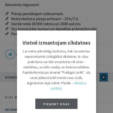
Abonentu ieguvumi:
Pieeja jaunākajam izdevumam
Neierobežota pieeja arhīvam – 24 h/7 d.
Vairāk nekā 18 000 rakstu un 2000 autoru
Visi tematiskie numuri un ikgadējie grāmatžurnāli
Personalizētās iespējas – piezīmes, citāti, mapes
Vietnē izmantojam sīkdatnes
Lai vietne pilnvērtīgi darbotos, tiek izmantotas
0
nepieciešamās (obligātās) sīkdatnes. Ar Jūsu
piekrišanu var tikt izmantotas vēl citas –
statistikas, sociālo mediju un funkcionalitātes.
Papildinformācijai atveriet "Pielāgot izvēli". Jūs
KOMENTĀRI
varat jebkurā brīdī mainīt savu izvēli,
atgriežoties šajā vietnē. Plašāk –
sīkdatņu
politikā
.
VISI NUMURA RAKSTI
PIEŅEMT VISAS
INFORMĀCIJA