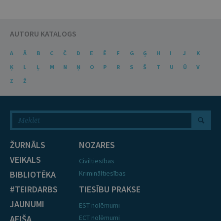
AUTORU KATALOGS
A
Ā
B
C
Č
D
E
Ē
F
G
Ģ
H
I
J
K
Ķ
L
Ļ
M
N
Ņ
O
P
R
S
Š
T
U
Ū
V
Z
Ž
ŽURNĀLS
NOZARES
VEIKALS
Civiltiesības
BIBLIOTĒKA
Krimināltiesības
#TEIRDARBS
TIESĪBU PRAKSE
JAUNUMI
EST nolēmumi
AFIŠA
ECT nolēmumi