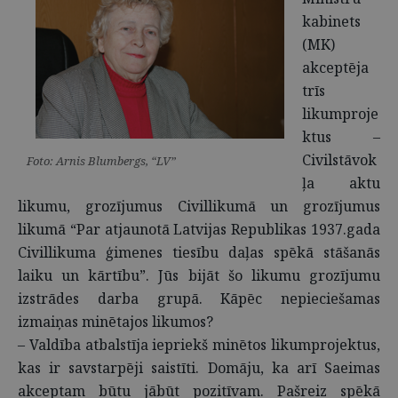
kabinets
(MK)
akceptēja
trīs
likumproje
ktus –
Civilstāvok
Foto: Arnis Blumbergs, “LV”
ļa aktu
likumu, grozījumus Civillikumā un grozījumus
likumā “Par atjaunotā Latvijas Republikas 1937.gada
Civillikuma ģimenes tiesību daļas spēkā stāšanās
laiku un kārtību”. Jūs bijāt šo likumu grozījumu
izstrādes darba grupā. Kāpēc nepieciešamas
izmaiņas minētajos likumos?
– Valdība atbalstīja iepriekš minētos likumprojektus,
kas ir savstarpēji saistīti. Domāju, ka arī Saeimas
akceptam būtu jābūt pozitīvam. Pašreiz spēkā