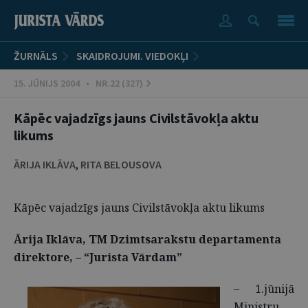
ŽURNĀLS
SKAIDROJUMI. VIEDOKĻI
15. JŪNIJS 2004 • NR.22 (327)
Kāpēc vajadzīgs jauns Civilstāvokļa aktu
likums
ĀRIJA IKLĀVA
,
RITA BELOUSOVA
Kāpēc vajadzīgs jauns Civilstāvokļa aktu likums
Ārija Iklāva, TM Dzimtsarakstu departamenta
direktore, – “Jurista Vārdam”
– 1.jūnijā
Ministru