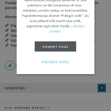
nepieciešamās (obligātās) sīkdatnes. Ar Jūsu
Piedāvājam trīs abonementu veidus. Vienam lietotājam
piekrišanu var tikt izmantotas vēl citas –
piemērotākais ir "Mazais" (3, 6 un 12 mēnešiem).
statistikas, sociālo mediju un funkcionalitātes.
Papildinformācijai atveriet "Pielāgot izvēli". Jūs
Abonentu ieguvumi:
varat jebkurā brīdī mainīt savu izvēli,
Pieeja jaunākajam izdevumam
atgriežoties šajā vietnē. Plašāk –
sīkdatņu
Neierobežota pieeja arhīvam – 24 h/7 d.
politikā
.
Vairāk nekā 18 000 rakstu un 2000 autoru
Visi tematiskie numuri un ikgadējie grāmatžurnāli
Personalizētās iespējas – piezīmes, citāti, mapes
PIEŅEMT VISAS
PIELĀGOT IZVĒLI
0
KOMENTĀRI
VISI NUMURA RAKSTI