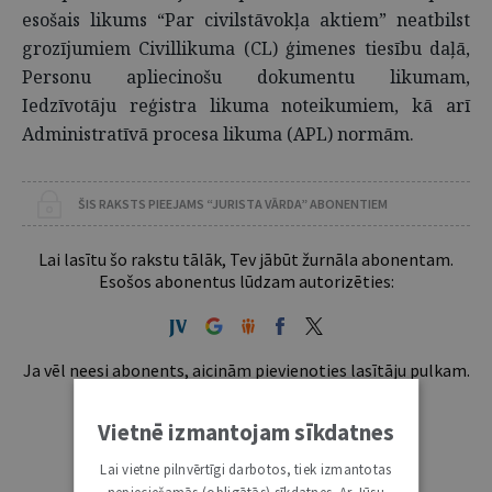
esošais likums “Par civilstāvokļa aktiem” neatbilst
grozījumiem Civillikuma (CL) ģimenes tiesību daļā,
Personu apliecinošu dokumentu likumam,
Iedzīvotāju reģistra likuma noteikumiem, kā arī
Administratīvā procesa likuma (APL) normām.
ŠIS RAKSTS PIEEJAMS “JURISTA VĀRDA” ABONENTIEM
Lai lasītu šo rakstu tālāk, Tev jābūt žurnāla abonentam.
Esošos abonentus lūdzam autorizēties:
Ja vēl neesi abonents, aicinām pievienoties lasītāju pulkam.
Iegūsi tūlītēju piekļuvi digitālajam saturam!
Vietnē izmantojam sīkdatnes
ABONĒT
Lai vietne pilnvērtīgi darbotos, tiek izmantotas