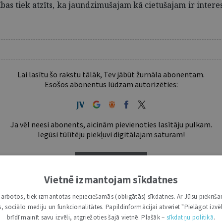
as tiek atzīts, ka jaundzimušajam kā cietušajam ir interes
Lai lasītu šo rakstu tālāk, Tev jābūt žurnāla abonentam.
Esošos abonentus lūdzam autorizēties:
Ja vēl neesi abonents, aicinām pievienoties lasītāju pulkam.
Iegūsi tūlītēju piekļuvi digitālajam saturam!
ABONĒT
Vietnē izmantojam sīkdatnes
tākais ir "Mazais" (3, 6 un 12 mēnešiem).
i darbotos, tiek izmantotas nepieciešamās (obligātās) sīkdatnes. Ar Jūsu piekriša
kas, sociālo mediju un funkcionalitātes. Papildinformācijai atveriet "Pielāgot izvēl
brīdī mainīt savu izvēli, atgriežoties šajā vietnē. Plašāk –
sīkdatņu politikā
.