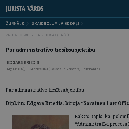
ŽURNĀLS
SKAIDROJUMI. VIEDOKĻI
26. OKTOBRIS 2004 • NR.41 (346)
Par administratīvo tiesībsubjektību
EDGARS BRIEDIS
Mg. iur. (LU), LL.M ar izcilību (Eseksas universitāte, Lielbritānija)
Par administratīvo tiesībsubjektību
Dipl.iur. Edgars Briedis, biroja “Sorainen Law Offic
Raksts tapis kā polem
“Administratīvi procesuā