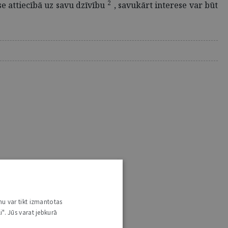
2
e attiecībā uz savu dzīvību
, savukārt interese var būt
nu var tikt izmantotas
i". Jūs varat jebkurā