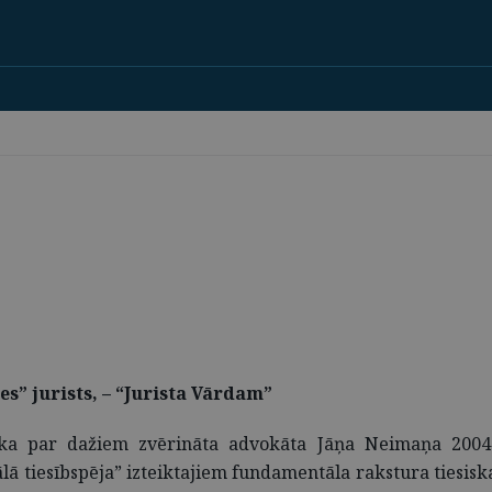
es” jurists, – “Jurista Vārdam”
ika par dažiem zvērināta advokāta Jāņa Neimaņa 2004.g
lā tiesībspēja” izteiktajiem fundamentāla rakstura tiesis