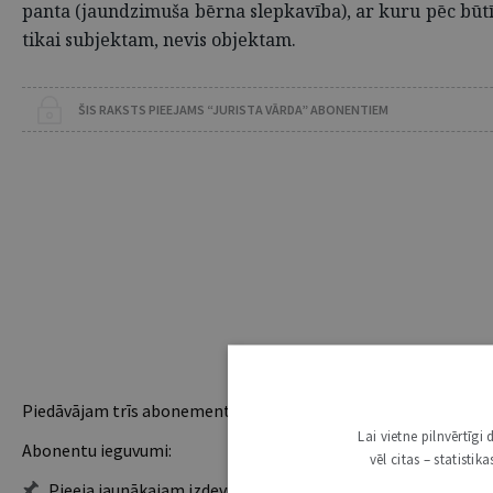
panta (jaundzimuša bērna slepkavība), ar kuru pēc būtīb
tikai subjektam, nevis objektam.
ŠIS RAKSTS PIEEJAMS “JURISTA VĀRDA” ABONENTIEM
Piedāvājam trīs abonementu veidus. Vienam lietotājam piemēro
Lai vietne pilnvērtīg
Abonentu ieguvumi:
vēl citas – statisti
Pieeja jaunākajam izdevumam