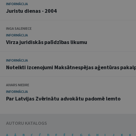
INFORMĀCIJA
Juristu dienas - 2004
INGA SALENIECE
INFORMĀCIJA
Virza juridiskās palīdzības likumu
INFORMĀCIJA
Noteikti izcenojumi Maksātnespējas aģentūras paka
AIVARS NIEDRE
INFORMĀCIJA
Par Latvijas Zvērinātu advokātu padomē lemto
AUTORU KATALOGS
A
Ā
B
C
Č
D
E
Ē
F
G
Ģ
H
I
J
K
Ķ