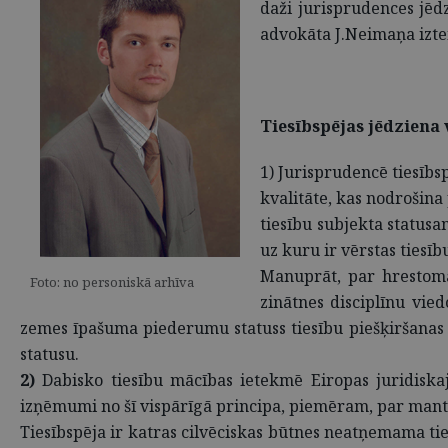
daži jurisprudences jēdz
advokāta J.Neimaņa izte
Tiesībspējas jēdziena 
1)
Jurisprudencē tiesībsp
kvalitāte, kas nodrošina 
tiesību subjekta statusam
uz kuru ir vērstas tiesīb
Manuprāt, par hrestomāt
Foto: no personiskā arhīva
zinātnes disciplīnu vie
zemes īpašuma piederumu statuss tiesību piešķiršanas r
statusu.
2)
Dabisko tiesību mācības ietekmē Eiropas juridiskajā
izņēmumi no šī vispārīgā principa, piemēram, par mantin
Tiesībspēja ir katras cilvēciskas būtnes neatņemama ties