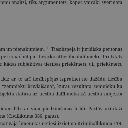
zienu analīzi, tiks argumentēts, kāpēc vairāki zvērināta
1
sībām un pienākumiem.
Tiesībspēja ir juridiska personas
j personai būt par tiesisko attiecību dalībnieku. Pretstats
r kādas subjektīvas tiesības priekšmets, t.i., priekšmets,
īdz ar to arī tiesībspējas izpratnei no dažādu tiesību
īgā “zemnieku brīvlaišana”, kuras rezultātā zemnieku kā
jekta statusa uz tiesību dalībnieka kā tiesību subjekta
vīdam līdz ar viņa piedzimšanas brīdi. Pastāv arī daži
a (Civillikuma 386. pants).
matīvajā līmenī tas netieši izriet no Krimināllikuma 119.