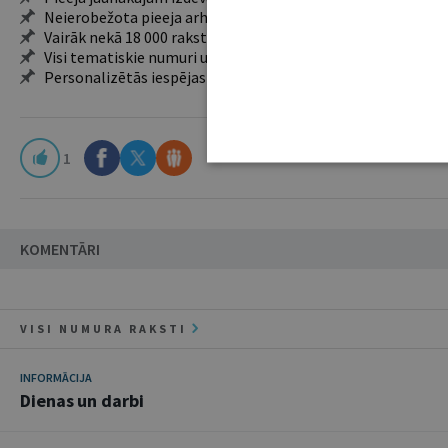
Neierobežota pieeja arhīvam – 24 h/7 d.
Vairāk nekā 18 000 rakstu un 2000 autoru
Visi tematiskie numuri un ikgadējie grāmatžurnāli
Personalizētās iespējas – piezīmes, citāti, mapes
1
KOMENTĀRI
VISI NUMURA RAKSTI
INFORMĀCIJA
Dienas un darbi