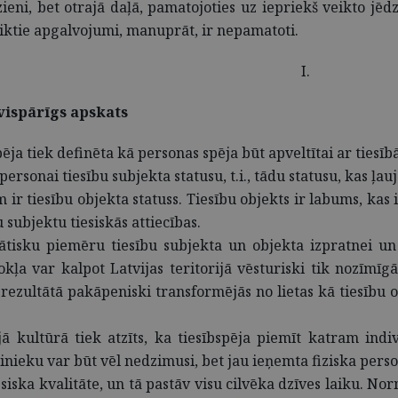
ieni, bet otrajā daļā, pamatojoties uz iepriekš veikto jēd
iktie apgalvojumi, manuprāt, ir nepamatoti.
I.
vispārīgs apskats
ēja tiek definēta kā personas spēja būt apveltītai ar tie
personai tiesību subjekta statusu, t.i., tādu statusu, kas ļau
 ir tiesību objekta statuss. Tiesību objekts ir labums, kas i
u subjektu tiesiskās attiecības.
isku piemēru tiesību subjekta un objekta izpratnei un l
dokļa var kalpot Latvijas teritorijā vēsturiski tik nozīm
ezultātā pakāpeniski transformējās no lietas kā tiesību ob
 kultūrā tiek atzīts, ka tiesībspēja piemīt katram indi
ieku var būt vēl nedzimusi, bet jau ieņemta fiziska person
iska kvalitāte, un tā pastāv visu cilvēka dzīves laiku. Nor