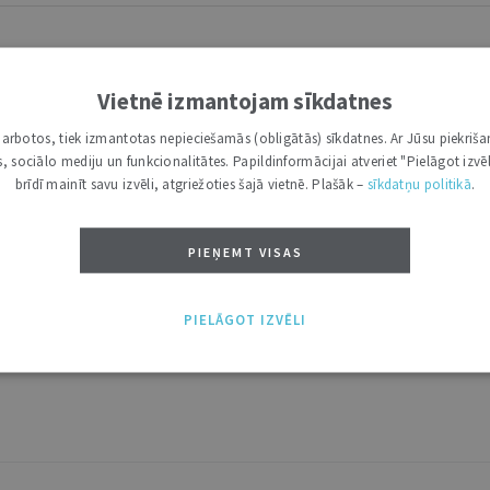
Vietnē izmantojam sīkdatnes
i darbotos, tiek izmantotas nepieciešamās (obligātās) sīkdatnes. Ar Jūsu piekriša
kas, sociālo mediju un funkcionalitātes. Papildinformācijai atveriet "Pielāgot izvēl
brīdī mainīt savu izvēli, atgriežoties šajā vietnē. Plašāk –
sīkdatņu politikā
.
PIEŅEMT VISAS
PIELĀGOT IZVĒLI