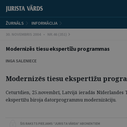
ŽURNĀLS
INFORMĀCIJA
30. NOVEMBRIS 2004 • NR.46 (351)
Modernizēs tiesu ekspertīžu programmas
INGA SALENIECE
Modernizēs tiesu ekspertīžu prog
Ceturtdien, 25.novembrī, Latvijā ieradās Nīderlandes Ti
ekspertīžu biroja datorprogrammu modernizāciju.
ŠIS RAKSTS PIEEJAMS “JURISTA VĀRDA” ABONENTIEM