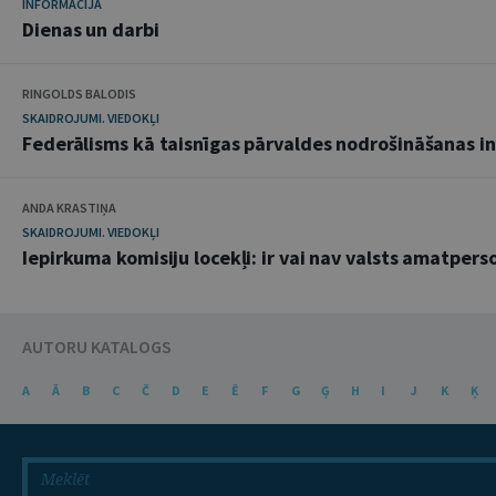
INFORMĀCIJA
Dienas un darbi
RINGOLDS BALODIS
SKAIDROJUMI. VIEDOKĻI
Federālisms kā taisnīgas pārvaldes nodrošināšanas i
ANDA KRASTIŅA
SKAIDROJUMI. VIEDOKĻI
Iepirkuma komisiju locekļi: ir vai nav valsts amatpers
AUTORU KATALOGS
A
Ā
B
C
Č
D
E
Ē
F
G
Ģ
H
I
J
K
Ķ