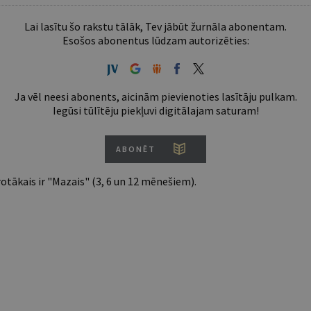
Lai lasītu šo rakstu tālāk, Tev jābūt žurnāla abonentam.
Esošos abonentus lūdzam autorizēties:
Ja vēl neesi abonents, aicinām pievienoties lasītāju pulkam.
Iegūsi tūlītēju piekļuvi digitālajam saturam!
ABONĒT
tākais ir "Mazais" (3, 6 un 12 mēnešiem).