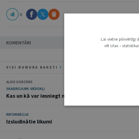
0
Lai vietne pilnvērtīg
KOMENTĀRI
vēl citas – statisti
VISI NUMURA RAKSTI
ALDIS GOBZEMS
SKAIDROJUMI. VIEDOKĻI
Kas un kā var iesniegt maksātnespējas pieteikumu
INFORMĀCIJA
Izsludinātie likumi