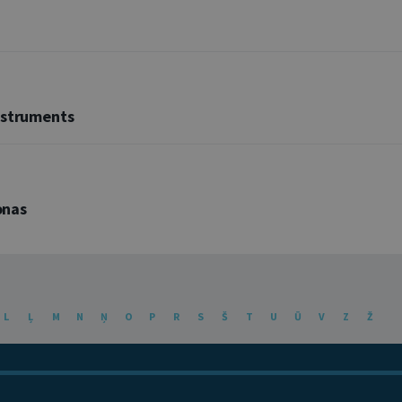
nstruments
onas
L
Ļ
M
N
Ņ
O
P
R
S
Š
T
U
Ū
V
Z
Ž