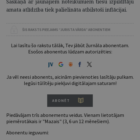
Saskaņā ar jaunajiem noteikumiem tiesu izpildītāju
amata atlīdzība tiek palielināta atbilstoši inflācijai.
ŠIS RAKSTS PIEEJAMS “JURISTA VĀRDA” ABONENTIEM
Lai lasītu šo rakstu tālāk, Tev jābūt žurnāla abonentam.
Esošos abonentus lūdzam autorizēties:
Ja vēl neesi abonents, aicinām pievienoties lasītāju pulkam.
Iegūsi tūlītēju piekļuvi digitālajam saturam!
ABONĒT
Piedāvājam trīs abonementu veidus. Vienam lietotājam
piemērotākais ir "Mazais" (3, 6 un 12 mēnešiem).
Abonentu ieguvumi: