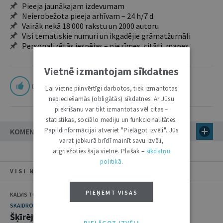
Pieeja jaunākajam izdevumam
Neierobežota pieeja arhīvam – 24 h/7 d.
Vairāk nekā 18 000 rakstu un 2000 autoru
Visi tematiskie numuri un ikgadējie grāmatžurnāli
Personalizētās iespējas – piezīmes, citāti, mapes
Vietnē izmantojam sīkdatnes
0
Lai vietne pilnvērtīgi darbotos, tiek izmantotas
nepieciešamās (obligātās) sīkdatnes. Ar Jūsu
piekrišanu var tikt izmantotas vēl citas –
statistikas, sociālo mediju un funkcionalitātes.
Papildinformācijai atveriet "Pielāgot izvēli". Jūs
KOMENTĀRI
varat jebkurā brīdī mainīt savu izvēli,
atgriežoties šajā vietnē. Plašāk –
sīkdatņu
politikā
.
VISI NUMURA RAKSTI
PIEŅEMT VISAS
KALVIS TORGĀNS
SKAIDROJUMI. VIEDOKĻI
Šķīrējtiesas Latvijā: vajadzīgas radikālas