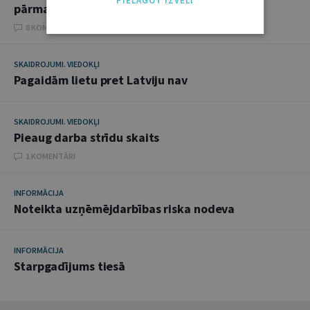
PIELĀGOT IZVĒLI
pārmaiņas
8 KOMENTĀRI
SKAIDROJUMI. VIEDOKĻI
Pagaidām lietu pret Latviju nav
SKAIDROJUMI. VIEDOKĻI
Pieaug darba strīdu skaits
1 KOMENTĀRI
INFORMĀCIJA
Noteikta uzņēmējdarbības riska nodeva
INFORMĀCIJA
Starpgadījums tiesā