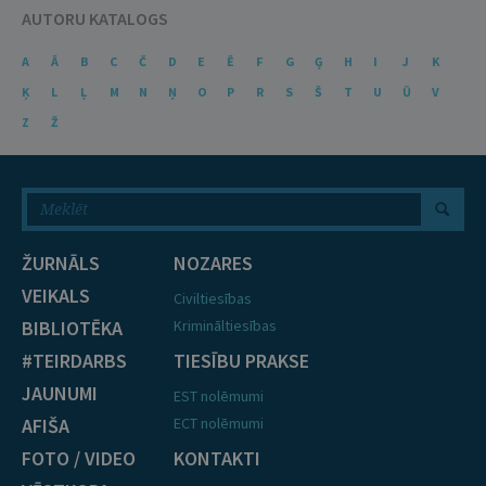
AUTORU KATALOGS
A
Ā
B
C
Č
D
E
Ē
F
G
Ģ
H
I
J
K
Ķ
L
Ļ
M
N
Ņ
O
P
R
S
Š
T
U
Ū
V
Z
Ž
ŽURNĀLS
NOZARES
VEIKALS
Civiltiesības
BIBLIOTĒKA
Krimināltiesības
#TEIRDARBS
TIESĪBU PRAKSE
JAUNUMI
EST nolēmumi
AFIŠA
ECT nolēmumi
FOTO / VIDEO
KONTAKTI