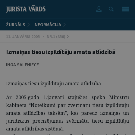
ŽURNĀLS
INFORMĀCIJA
11. JANVĀRIS 2005 • NR.1 (356)
Izmaiņas tiesu izpildītāju amata atlīdzībā
INGA SALENIECE
Izmaiņas tiesu izpildītāju amata atlīdzībā
Ar
2005.gada 1.janvāri stājušies spēkā Ministru
kabineta “Noteikumi par zvērinātu tiesu izpildītāju
amata atlīdzības taksēm”, kas paredz izmaiņas un
juridiskus precizējumus zvērinātu tiesu izpildītāju
amata atlīdzības sistēmā.