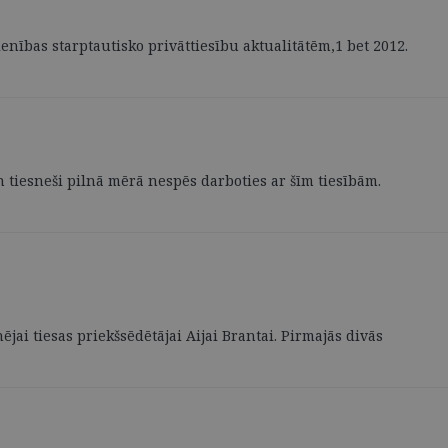
enības starptautisko privāttiesību aktualitātēm,1 bet 2012.
n tiesneši pilnā mērā nespēs darboties ar šīm tiesībām.
ējai tiesas priekšsēdētājai Aijai Brantai. Pirmajās divās