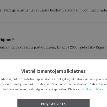
tas izvirzīja jaunus uzdevumus tieslietu sistēmai, proti, nacionā
utājumi”
ktuāliem cilvēktiesību jautājumiem, ko kopš 2007. gada rīko Rīgas 
Vietnē izmantojam sīkdatnes
i darbotos, tiek izmantotas nepieciešamās (obligātās) sīkdatnes. Ar Jūsu piekriša
kas, sociālo mediju un funkcionalitātes. Papildinformācijai atveriet "Pielāgot izvēl
brīdī mainīt savu izvēli, atgriežoties šajā vietnē. Plašāk –
sīkdatņu politikā
.
PIEŅEMT VISAS
arbā