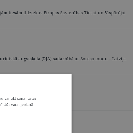
lajām tiesām līdztekus Eiropas Savienības Tiesai un Vispārējai
Juridiskā augstskola (RJA) sadarbībā ar Sorosa fondu – Latvija.
nu var tikt izmantotas
i". Jūs varat jebkurā