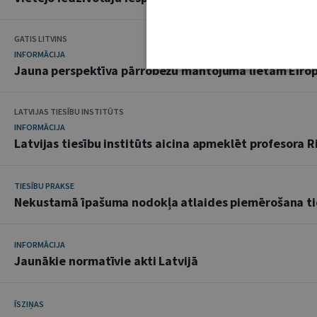
GATIS LITVINS
INFORMĀCIJA
Jauna perspektīva pārrobežu mantojuma lietām Eiro
LATVIJAS TIESĪBU INSTITŪTS
INFORMĀCIJA
Latvijas tiesību institūts aicina apmeklēt profesora R
TIESĪBU PRAKSE
Nekustamā īpašuma nodokļa atlaides piemērošana ti
INFORMĀCIJA
Jaunākie normatīvie akti Latvijā
ĪSZIŅAS