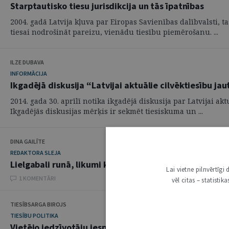
Starptautisko tiesu jurisdikcija un tās īpatnības
2004. gadā Latvija kļuva par Eiropas Savienības dalībvalsti, 
tiesai nodrošināt pareizu, vienādu tiesību piemērošanu. ...
ILZE DUBAVA
INFORMĀCIJA
Ikgadējā diskusija “Latvijai aktuālie cilvēktiesību ja
2014. gada 30. aprīlī notika ikgadējā diskusija par Latvijai a
Ikgadējās diskusijas mērķis ir sekmēt tiesiskuma un ...
DINA GAILĪTE
REDAKTORA SLEJA
Lielgabali runā, likumi klusē
Lai vietne pilnvērtīg
1 KOMENTĀRI
vēl citas – statisti
TIESĪBSARGA BIROJS
TIESĪBU POLITIKA
Vietējo iedzīvotāju iespējas piedalīties pašvaldību d