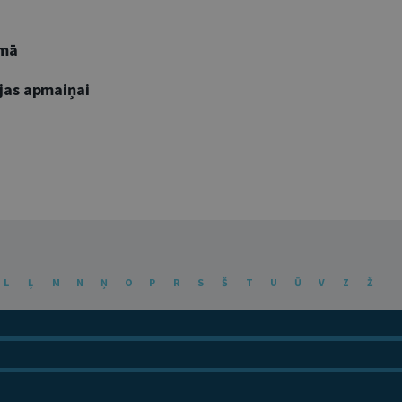
umā
jas apmaiņai
L
Ļ
M
N
Ņ
O
P
R
S
Š
T
U
Ū
V
Z
Ž