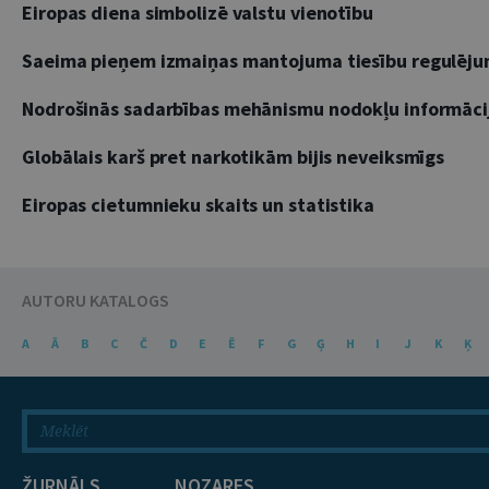
Eiropas diena simbolizē valstu vienotību
Saeima pieņem izmaiņas mantojuma tiesību regulēj
Nodrošinās sadarbības mehānismu nodokļu informāci
Globālais karš pret narkotikām bijis neveiksmīgs
Eiropas cietumnieku skaits un statistika
AUTORU KATALOGS
A
Ā
B
C
Č
D
E
Ē
F
G
Ģ
H
I
J
K
Ķ
ŽURNĀLS
NOZARES