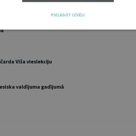
PIELĀGOT IZVĒLI
pā
ičarda Viša vieslekciju
esiska valdījuma gadījumā