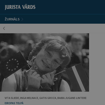
ŽURNĀLS
VITA SLIEDE, INGA MELNACE, GATIS GROZA, BAIBA JUGANE-LINTERE
EIROPAS TELPĀ