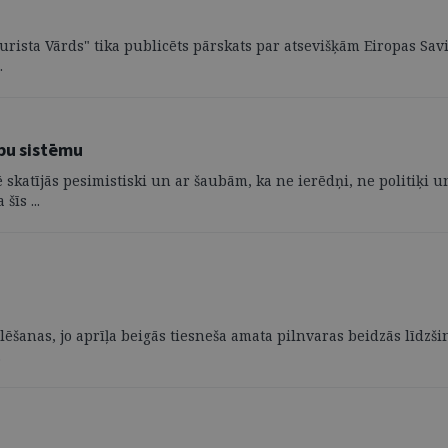
ista Vārds" tika publicēts pārskats par atsevišķām Eiropas Savi
.
ību sistēmu
 skatījās pesimistiski un ar šaubām, ka ne ierēdņi, ne politiķi u
šīs ...
lēšanas, jo aprīļa beigās tiesneša amata pilnvaras beidzās līdzšin
.