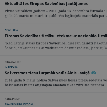
Aktualitātes Eiropas Savienības jautājumos
Pirms vairākiem gadiem – 2011. gada 13. decembra žurnālā "Jur
gada 20. marta numurā ir publicēts izglītojošs materiāls par ..
DISKUSIJA
Eiropas Savienības tiesību ietekme uz nacionālo ties
"Kad Latvija stājās Eiropas Savienībā, diezgan daudzi nākotnē
Šobrīd, atskatoties uz aizvadītajiem desmit gadiem, jāatzīst, ka 
DINA GAILĪTE
INTERVIJA
Satversmes tiesu turpmāk vadīs Aldis Laviņš
2014. gada 6. maijā notika Satversmes tiesas priekšsēdētāja vē
balsošanas kārtās augstajam amatam tika izvirzītas tiesneša ..
DANA PINNE
SKAIDROJUMI. VIEDOKĻI