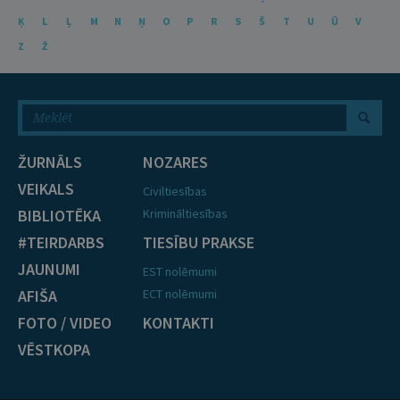
Ķ
L
Ļ
M
N
Ņ
O
P
R
S
Š
T
U
Ū
V
Z
Ž
ŽURNĀLS
NOZARES
VEIKALS
Civiltiesības
BIBLIOTĒKA
Krimināltiesības
#TEIRDARBS
TIESĪBU PRAKSE
JAUNUMI
EST nolēmumi
AFIŠA
ECT nolēmumi
FOTO / VIDEO
KONTAKTI
VĒSTKOPA