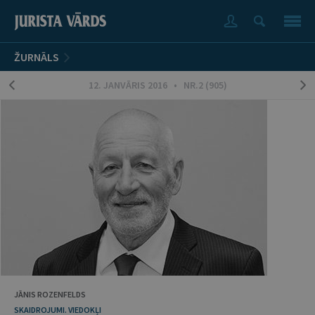
ŽURNĀLS
12. JANVĀRIS 2016 • NR.2 (905)
JĀNIS ROZENFELDS
SKAIDROJUMI. VIEDOKĻI