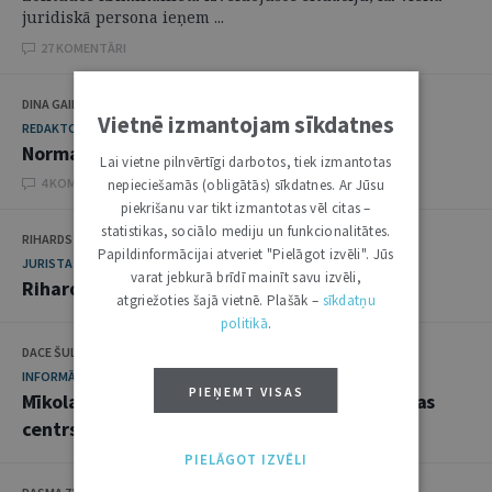
juridiskā persona ieņem ...
27 KOMENTĀRI
DINA GAILĪTE
Vietnē izmantojam sīkdatnes
REDAKTORA SLEJA
Normatīvā migla
Lai vietne pilnvērtīgi darbotos, tiek izmantotas
4 KOMENTĀRI
nepieciešamās (obligātās) sīkdatnes. Ar Jūsu
piekrišanu var tikt izmantotas vēl citas –
statistikas, sociālo mediju un funkcionalitātes.
RIHARDS GULBIS
Papildinformācijai atveriet "Pielāgot izvēli". Jūs
JURISTA VIZĪTKARTE
varat jebkurā brīdī mainīt savu izvēli,
Rihards Gulbis
atgriežoties šajā vietnē. Plašāk –
sīkdatņu
politikā
.
DACE ŠULMANE
INFORMĀCIJA
PIEŅEMT VISAS
Mīkola Romera universitātē – jauns pētniecības
centrs
PIELĀGOT IZVĒLI