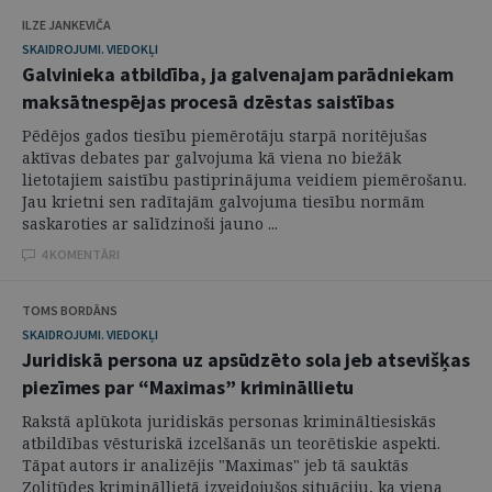
ILZE JANKEVIČA
SKAIDROJUMI. VIEDOKĻI
Galvinieka atbildība, ja galvenajam parādniekam
maksātnespējas procesā dzēstas saistības
Pēdējos gados tiesību piemērotāju starpā noritējušas
aktīvas debates par galvojuma kā viena no biežāk
lietotajiem saistību pastiprinājuma veidiem piemērošanu.
Jau krietni sen radītajām galvojuma tiesību normām
saskaroties ar salīdzinoši jauno ...
4 KOMENTĀRI
TOMS BORDĀNS
SKAIDROJUMI. VIEDOKĻI
Juridiskā persona uz apsūdzēto sola jeb atsevišķas
piezīmes par “Maximas” krimināllietu
Rakstā aplūkota juridiskās personas krimināltiesiskās
atbildības vēsturiskā izcelšanās un teorētiskie aspekti.
Tāpat autors ir analizējis "Maximas" jeb tā sauktās
Zolitūdes krimināllietā izveidojušos situāciju, ka viena