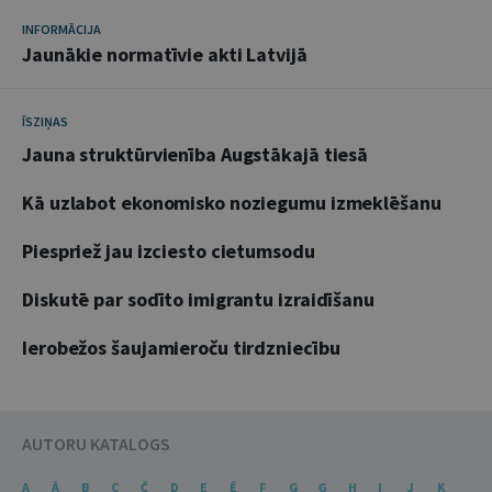
INFORMĀCIJA
Jaunākie normatīvie akti Latvijā
ĪSZIŅAS
Jauna struktūrvienība Augstākajā tiesā
Kā uzlabot ekonomisko noziegumu izmeklēšanu
Piespriež jau izciesto cietumsodu
Diskutē par sodīto imigrantu izraidīšanu
Ierobežos šaujamieroču tirdzniecību
AUTORU KATALOGS
A
Ā
B
C
Č
D
E
Ē
F
G
Ģ
H
I
J
K