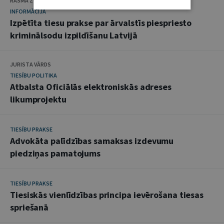
RASMA ZVEJNIECE, AUGSTĀKĀ TIESA
INFORMĀCIJA
Izpētīta tiesu prakse par ārvalstīs piespriesto
kriminālsodu izpildīšanu Latvijā
JURISTA VĀRDS
TIESĪBU POLITIKA
Atbalsta Oficiālās elektroniskās adreses
likumprojektu
TIESĪBU PRAKSE
Advokāta palīdzības samaksas izdevumu
piedziņas pamatojums
TIESĪBU PRAKSE
Tiesiskās vienlīdzības principa ievērošana tiesas
spriešanā