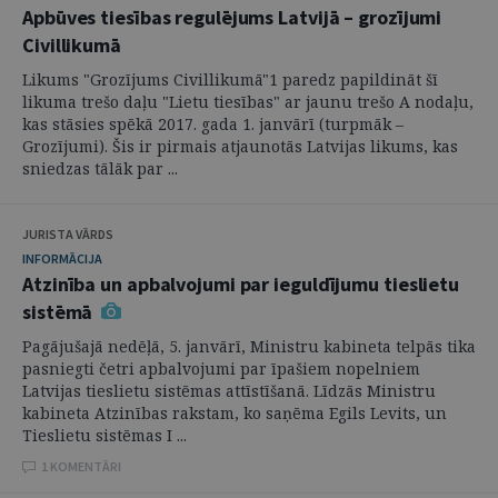
Apbūves tiesības regulējums Latvijā – grozījumi
Civillikumā
Likums "Grozījums Civillikumā"1 paredz papildināt šī
likuma trešo daļu "Lietu tiesības" ar jaunu trešo A nodaļu,
kas stāsies spēkā 2017. gada 1. janvārī (turpmāk –
Grozījumi). Šis ir pirmais atjaunotās Latvijas likums, kas
sniedzas tālāk par ...
JURISTA VĀRDS
INFORMĀCIJA
Atzinība un apbalvojumi par ieguldījumu tieslietu
sistēmā
Pagājušajā nedēļā, 5. janvārī, Ministru kabineta telpās tika
pasniegti četri apbalvojumi par īpašiem nopelniem
Latvijas tieslietu sistēmas attīstīšanā. Līdzās Ministru
kabineta Atzinības rakstam, ko saņēma Egils Levits, un
Tieslietu sistēmas I ...
1 KOMENTĀRI