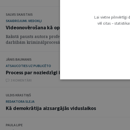
SALVIS SKAISTAIS
Lai vietne pilnvērtīg
SKAIDROJUMI. VIEDOKĻI
vēl citas – statisti
Videonovērošana kā operatīvās darbības pasākums
Rakstā pausts autora profesionālajā darbībā balstīts viedokl
darbībām kriminālprocesā kontekstā ar videonovērošanu un tā
JĀNIS BAUMANIS
ATSAUCOTIES UZ PUBLICĒTO
Process par noziedzīgi iegūtu mantu autonomās nozied
3 KOMENTĀRI
ULDIS KRASTIŅŠ
REDAKTORA SLEJA
Kā demokrātija aizsargājās viduslaikos
PAULA LIPE