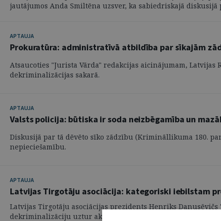
jautājumos Anda Smiltēna uzsver, ka sabiedriskajā diskusijā pa
APTAUJA
Prokuratūra: administratīvā atbildība par sīkajām z
Atsaucoties "Jurista Vārda" redakcijas aicinājumam, Latvijas
dekriminalizācijas sakarā.
APTAUJA
Valsts policija: būtiska ir soda neizbēgamība un mazā
Diskusijā par tā dēvēto sīko zādzību (Krimināllikuma 180. pan
nepieciešamību.
APTAUJA
Latvijas Tirgotāju asociācija: kategoriski iebilstam p
Latvijas Tirgotāju asociācijas prezidents Henriks Danusēvičs 
dekriminalizāciju uztur aktuālu viedokli, ko jau ir paudis izd