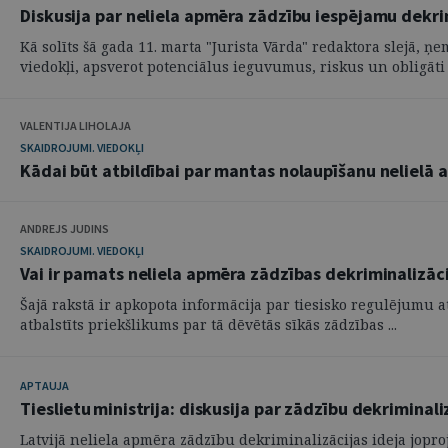
Diskusija par neliela apmēra zādzību iespējamu dekri
Kā solīts šā gada 11. marta "Jurista Vārda" redaktora slejā, 
viedokļi, apsverot potenciālus ieguvumus, riskus un obligāti 
VALENTIJA LIHOLAJA
SKAIDROJUMI. VIEDOKĻI
Kādai būt atbildībai par mantas nolaupīšanu nelielā
ANDREJS JUDINS
SKAIDROJUMI. VIEDOKĻI
Vai ir pamats neliela apmēra zādzības dekriminalizāci
Šajā rakstā ir apkopota informācija par tiesisko regulējumu a
atbalstīts priekšlikums par tā dēvētās sīkās zādzības ...
APTAUJA
Tieslietu ministrija: diskusija par zādzību dekriminali
Latvijā neliela apmēra zādzību dekriminalizācijas ideja jopro