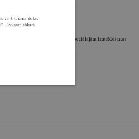
nu var tikt izmantotas
i". Jūs varat jebkurā
esu, atsevišķiem tā pasākumiem un speciālajām izmeklēšanas