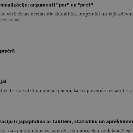
minalizāciju: argumenti "par" un "pret"
ņemot vērā tēmas nerimstošo aktualitāti, ir apzināti un šajā izde
veicamos ...
 apmērā
jai
ttiecībā uz zādzību nelielā apmērā, kā arī pievērsta uzmanība jau
zāciju ir jāpapildina ar faktiem, statistiku un aprēķiniem
jām nav pietuvinājusies konkrēta likumprojekta veidolam. Tiesliet