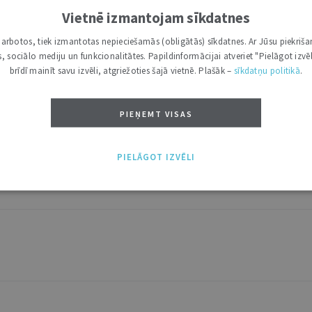
Vietnē izmantojam sīkdatnes
i darbotos, tiek izmantotas nepieciešamās (obligātās) sīkdatnes. Ar Jūsu piekriša
kas, sociālo mediju un funkcionalitātes. Papildinformācijai atveriet "Pielāgot izvēl
brīdī mainīt savu izvēli, atgriežoties šajā vietnē. Plašāk –
sīkdatņu politikā
.
is, meklējot kopīgo un atšķirīgo starp operatīvās darbības proc
s gaitā ...
PIEŅEMT VISAS
PIELĀGOT IZVĒLI
zīgi iegūtu līdzekļu legalizēšanas lietās