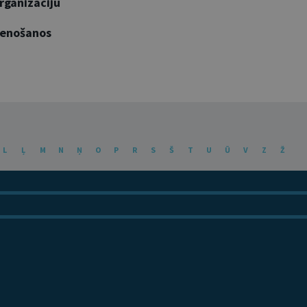
rganizāciju
vienošanos
L
Ļ
M
N
Ņ
O
P
R
S
Š
T
U
Ū
V
Z
Ž