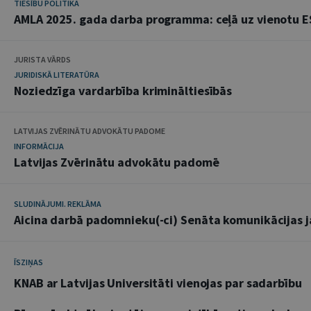
TIESĪBU POLITIKA
AMLA 2025. gada darba programma: ceļā uz vienotu E
JURISTA VĀRDS
JURIDISKĀ LITERATŪRA
Noziedzīga vardarbība krimināltiesībās
LATVIJAS ZVĒRINĀTU ADVOKĀTU PADOME
INFORMĀCIJA
Latvijas Zvērinātu advokātu padomē
SLUDINĀJUMI. REKLĀMA
Aicina darbā padomnieku(-ci) Senāta komunikācijas 
ĪSZIŅAS
KNAB ar Latvijas Universitāti vienojas par sadarbību