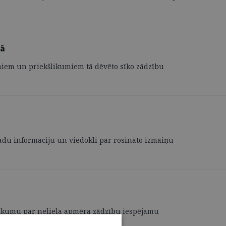
mā
umiem un priekšlikumiem tā dēvēto sīko zādzību
 šādu informāciju un viedokli par rosināto izmaiņu
kšlikumu par neliela apmēra zādzību iespējamu