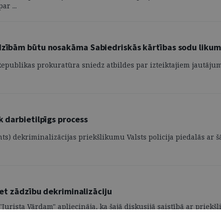
r ...
ādzībām būtu nosakāma Sabiedriskās kārtības sodu liku
 Republikas prokuratūra sniedz atbildes par izteiktajiem jautāj
k darbietilpīgs process
ts) dekriminalizācijas priekšlikumu Valsts policija piedalās ar
ret zādzību dekriminalizāciju
"Jurista Vārdam" apliecināja, ka šajā diskusijā saistībā ar prie
evumā "Latvijas ...