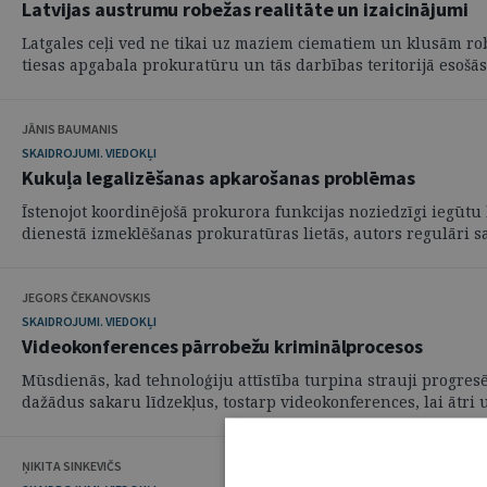
Latvijas austrumu robežas realitāte un izaicinājumi
Latgales ceļi ved ne tikai uz maziem ciematiem un klusām robe
tiesas apgabala prokuratūru un tās darbības teritorijā esošās .
JĀNIS BAUMANIS
SKAIDROJUMI. VIEDOKĻI
Kukuļa legalizēšanas apkarošanas problēmas
Īstenojot koordinējošā prokurora funkcijas noziedzīgi iegūt
dienestā izmeklēšanas prokuratūras lietās, autors regulāri sas
JEGORS ČEKANOVSKIS
SKAIDROJUMI. VIEDOKĻI
Videokonferences pārrobežu kriminālprocesos
Mūsdienās, kad tehnoloģiju attīstība turpina strauji progre
dažādus sakaru līdzekļus, tostarp videokonferences, lai ātri un
ŅIKITA SINKEVIČS