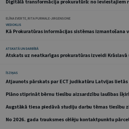
Digitālā transformācija prokuratūrā: no ieviestajiem
ELĪNA EVERTE, RITA PURMALE-JIRGENSONE
VIEDOKLIS
Kā Prokuratūras informācijas sistēmas izmantošana ve
ATSKATĀ UN DARBĪBĀ
Atskats uz neatkarīgas prokuratūras izveidi Krāslavā
ĪSZIŅAS
Atjaunots pārskats par ECT judikatūru Latvijas lietās
Plāno stiprināt bērnu tiesību aizsardzību laulības šķ
Augstākā tiesa piedāvā studiju darbu tēmas tiesību 
No 2026. gada trauksmes cēlēju kontaktpunktu pārce