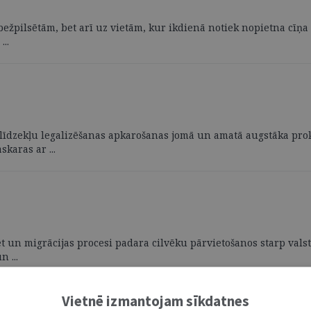
žpilsētām, bet arī uz vietām, kur ikdienā notiek nopietna cīņa p
..
u līdzekļu legalizēšanas apkarošanas jomā un amatā augstāka pro
karas ar ...
sēt un migrācijas procesi padara cilvēku pārvietošanos starp va
 ...
Vietnē izmantojam sīkdatnes