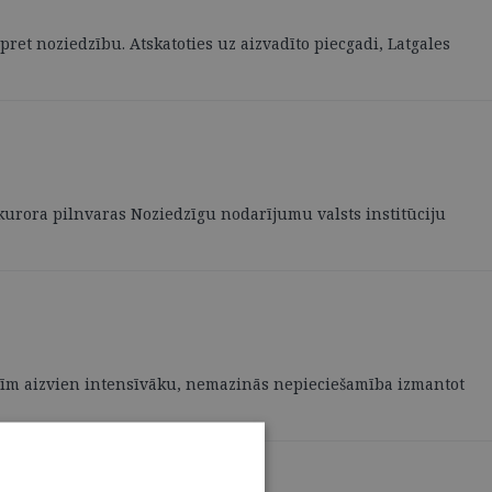
ret noziedzību. Atskatoties uz aizvadīto piecgadi, Latgales
kurora pilnvaras Noziedzīgu nodarījumu valsts institūciju
lstīm aizvien intensīvāku, nemazinās nepieciešamība izmantot