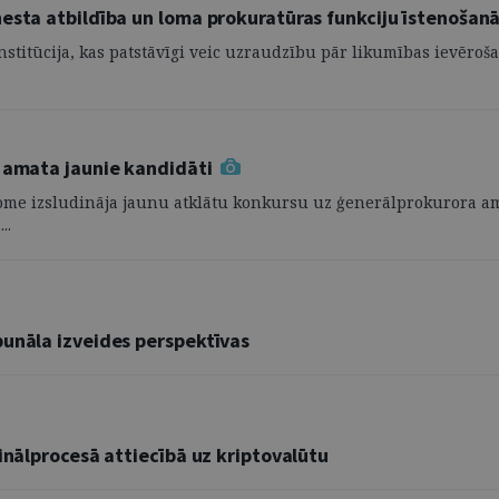
esta atbildība un loma prokuratūras funkciju īstenošan
titūcija, kas patstāvīgi veic uzraudzību pār likumības ievērošan
a amata jaunie kandidāti
 padome izsludināja jaunu atklātu konkursu uz ģenerālprokurora am
..
bunāla izveides perspektīvas
inālprocesā attiecībā uz kriptovalūtu