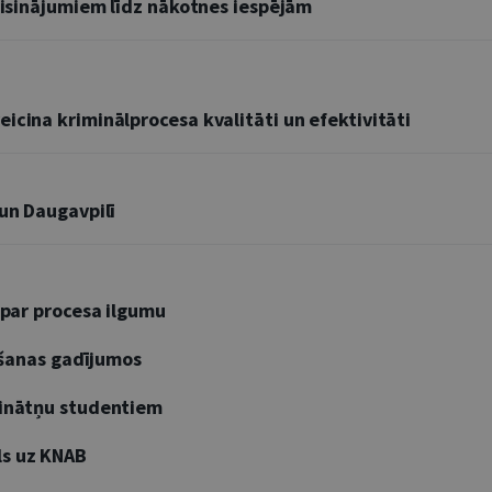
 risinājumiem līdz nākotnes iespējām
icina kriminālprocesa kvalitāti un efektivitāti
 un Daugavpilī
 par procesa ilgumu
iršanas gadījumos
zinātņu studentiem
ls uz KNAB