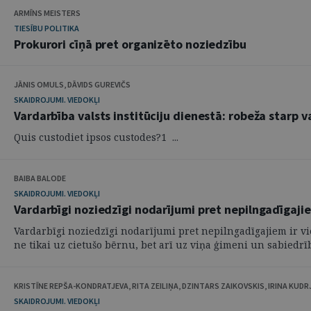
ARMĪNS MEISTERS
TIESĪBU POLITIKA
Prokurori cīņā pret organizēto noziedzību
JĀNIS OMULS, DĀVIDS GUREVIČS
SKAIDROJUMI. VIEDOKĻI
Vardarbība valsts institūciju dienestā: robeža starp
Quis custodiet ipsos custodes?1 ...
BAIBA BALODE
SKAIDROJUMI. VIEDOKĻI
Vardarbīgi noziedzīgi nodarījumi pret nepilngadīgajie
Vardarbīgi noziedzīgi nodarījumi pret nepilngadīgajiem ir vi
ne tikai uz cietušo bērnu, bet arī uz viņa ģimeni un sabiedrību
KRISTĪNE REPŠA-KONDRATJEVA, RITA ZEILIŅA, DZINTARS ZAIKOVSKIS, IRINA KUD
SKAIDROJUMI. VIEDOKĻI