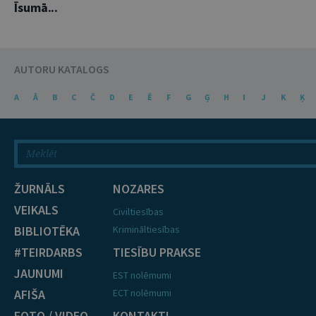
Īsumā...
AUTORU KATALOGS
A
Ā
B
C
Č
D
E
Ē
F
G
Ģ
H
I
J
K
Ķ
ŽURNĀLS
NOZARES
VEIKALS
Civiltiesības
BIBLIOTĒKA
Krimināltiesības
#TEIRDARBS
TIESĪBU PRAKSE
JAUNUMI
EST nolēmumi
AFIŠA
ECT nolēmumi
FOTO / VIDEO
KONTAKTI