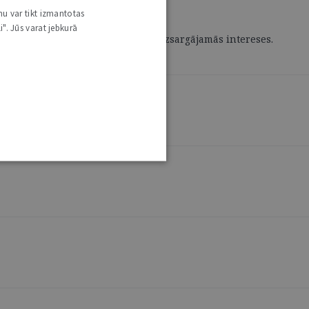
nu var tikt izmantotas
i". Jūs varat jebkurā
iedriskās kārtības, kā arī citas aizsargājamās intereses.