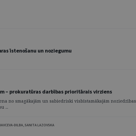
 varas īstenošanu un noziegumu
m – prokuratūras darbības prioritārais virziens
ena no smagākajām un sabiedriski visbīstamākajām noziedzības ka
 ...
RJAVCEVA-DILBA, SANITA LAZOVSKA