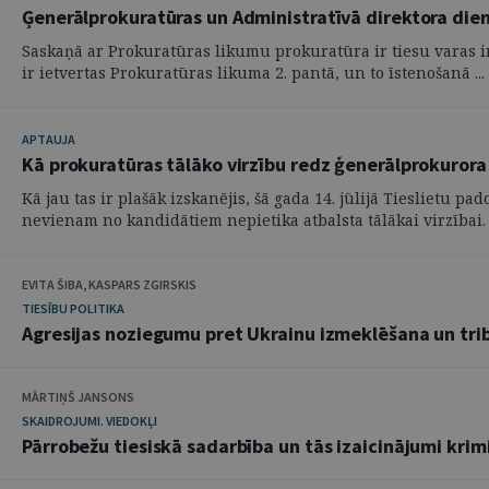
Ģenerālprokuratūras un Administratīvā direktora dien
Saskaņā ar Prokuratūras likumu prokuratūra ir tiesu varas ins
ir ietvertas Prokuratūras likuma 2. pantā, un to īstenošanā ...
APTAUJA
Kā prokuratūras tālāko virzību redz ģenerālprokuror
Kā jau tas ir plašāk izskanējis, šā gada 14. jūlijā Tieslietu
nevienam no kandidātiem nepietika atbalsta tālākai virzībai. .
EVITA ŠIBA, KASPARS ZGIRSKIS
TIESĪBU POLITIKA
Agresijas noziegumu pret Ukrainu izmeklēšana un tri
MĀRTIŅŠ JANSONS
SKAIDROJUMI. VIEDOKĻI
Pārrobežu tiesiskā sadarbība un tās izaicinājumi krim