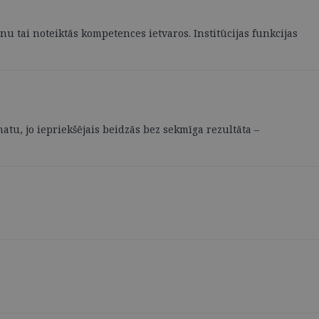
ā
u tai noteiktās kompetences ietvaros. Institūcijas funkcijas
atu, jo iepriekšējais beidzās bez sekmīga rezultāta –