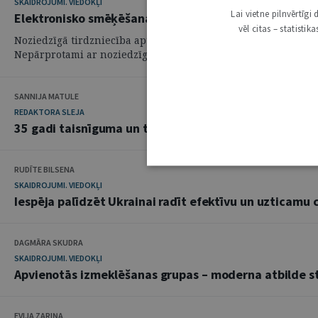
SKAIDROJUMI. VIEDOKĻI
Lai vietne pilnvērtīg
Elektronisko smēķēšanas ierīču un to uzpildes tvertņ
vēl citas – statisti
Noziedzīgā tirdzniecība aptver dažādu veidu noziedzīgus noda
Nepārprotami ar noziedzīgo tirdzniecību nākas saskarties ne ti
SANNIJA MATULE
REDAKTORA SLEJA
35 gadi taisnīguma un tiesiskuma sardzē
RUDĪTE BILSENA
SKAIDROJUMI. VIEDOKĻI
Iespēja palīdzēt Ukrainai radīt efektīvu un uzticamu c
DAGMĀRA SKUDRA
SKAIDROJUMI. VIEDOKĻI
Apvienotās izmeklēšanas grupas – moderna atbilde st
EVIJA ZARIŅA