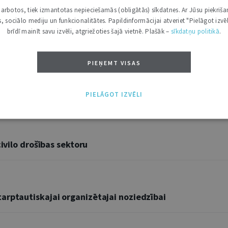
i darbotos, tiek izmantotas nepieciešamās (obligātās) sīkdatnes. Ar Jūsu piekriša
u šķidrumu nelikumīga aprite tiešsaistē
kas, sociālo mediju un funkcionalitātes. Papildinformācijai atveriet "Pielāgot izvēl
rījumus, kas apdraud tautsaimniecības, vispārējās drošības, sab
brīdī mainīt savu izvēli, atgriežoties šajā vietnē. Plašāk –
sīkdatņu politikā
.
kai ...
PIEŅEMT VISAS
PIELĀGOT IZVĒLI
ivilo drošības sektoru
arptautiskajai organizētajai noziedzībai