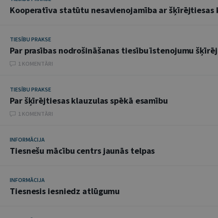
Kooperatīva statūtu nesavienojamība ar šķīrējtiesas 
TIESĪBU PRAKSE
Par prasības nodrošināšanas tiesību īstenojumu šķīrēj
1 KOMENTĀRI
TIESĪBU PRAKSE
Par šķīrējtiesas klauzulas spēkā esamību
1 KOMENTĀRI
INFORMĀCIJA
Tiesnešu mācību centrs jaunās telpas
INFORMĀCIJA
Tiesnesis iesniedz atlūgumu