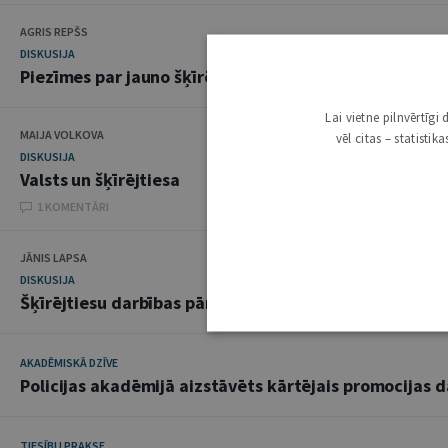
AGRIS REPŠS
DISKUSIJA
Piezīmes par jauno šķīrējtiesas nolēmumu regulējum
Lai vietne pilnvērtīg
MAIJA VOLKOVA
vēl citas – statisti
DISKUSIJA
Valsts un šķīrējtiesa
1 KOMENTĀRI
JĀNIS LAPSA
DISKUSIJA
Šķīrējtiesu darbības pārmaiņas gaidot
AKADĒMISKĀ DZĪVE
Policijas akadēmijā aizstāvēts kārtējais promocijas 
TIESĪBU PRAKSE