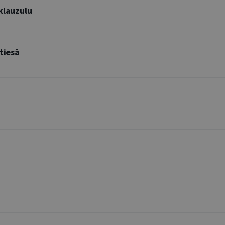
klauzulu
tiesā