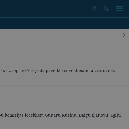
ās uz iepriekšējā gadā paveikto cilvēktiesību aizsardzībā.
bu komisijas locekļiem Gunāru Kusiņu, Daigu Iļjanovu, Egilu