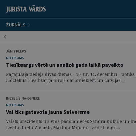
ŽURNĀLS
JĀNIS PLEPS
NOTIKUMS
Tiesībsargs vērtē un analizē gada laikā paveikto
Pagājušajā nedēļā divas dienas - 10. un 11. decembrī - notika 
Līdztekus Tiesībsarga biroja darbiniekiem un Latvijas ...
INESE LĪBIŅA-EGNERE
NOTIKUMS
Vai tiks gatavota jauna Satversme
Valsts prezidents un viņa padomnieces Sandra Kukule un Ines
Levitu, Inetu Ziemeli, Mārtiņu Mitu un Lauri Liepu ...