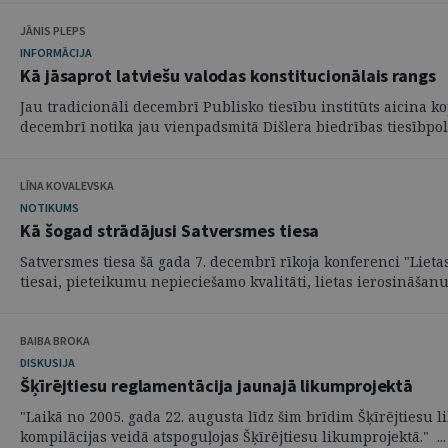
JĀNIS PLEPS
INFORMĀCIJA
Kā jāsaprot latviešu valodas konstitucionālais rangs
Jau tradicionāli decembrī Publisko tiesību institūts aicina k
decembrī notika jau vienpadsmitā Dišlera biedrības tiesībpolit
LĪNA KOVALEVSKA
NOTIKUMS
Kā šogad strādājusi Satversmes tiesa
Satversmes tiesa šā gada 7. decembrī rīkoja konferenci "Lieta
tiesai, pieteikumu nepieciešamo kvalitāti, lietas ierosināšanu 
BAIBA BROKA
DISKUSIJA
Šķīrējtiesu reglamentācija jaunajā likumprojektā
"Laikā no 2005. gada 22. augusta līdz šim brīdim Šķīrējtiesu 
kompilācijas veidā atspoguļojas Šķīrējtiesu likumprojektā." ...