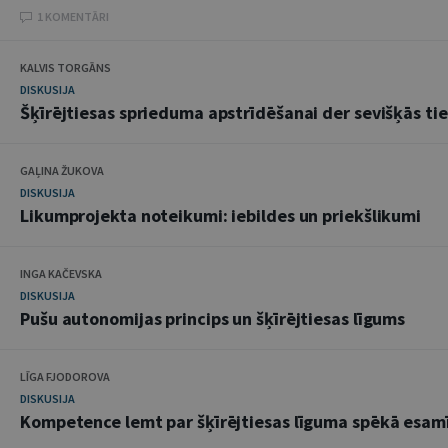
1 KOMENTĀRI
KALVIS TORGĀNS
DISKUSIJA
Šķīrējtiesas sprieduma apstrīdēšanai der sevišķās ti
GAĻINA ŽUKOVA
DISKUSIJA
Likumprojekta noteikumi: iebildes un priekšlikumi
INGA KAČEVSKA
DISKUSIJA
Pušu autonomijas princips un šķīrējtiesas līgums
LĪGA FJODOROVA
DISKUSIJA
Kompetence lemt par šķīrējtiesas līguma spēkā esam