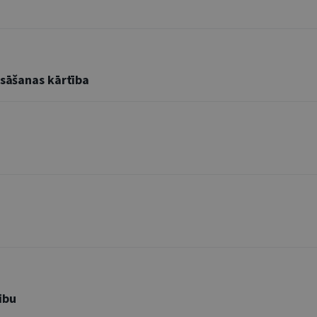
esāšanas kārtība
ību