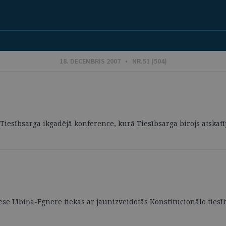
18. DECEMBRIS 2007 • NR.51 (504)
Tiesībsarga ikgadējā konference, kurā Tiesībsarga birojs atskatīj
e Lībiņa-Egnere tiekas ar jaunizveidotās Konstitucionālo tiesī