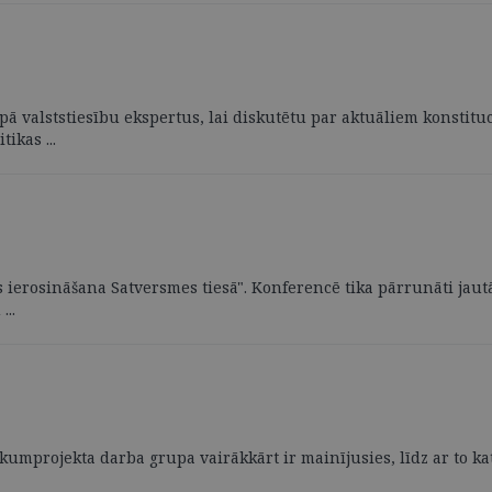
opā valststiesību ekspertus, lai diskutētu par aktuāliem konstit
ikas ...
s ierosināšana Satversmes tiesā". Konferencē tika pārrunāti jaut
...
likumprojekta darba grupa vairākkārt ir mainījusies, līdz ar to 