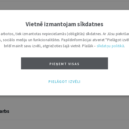
u
Vietnē izmantojam sīkdatnes
i darbotos, tiek izmantotas nepieciešamās (obligātās) sīkdatnes. Ar Jūsu piekriša
kas, sociālo mediju un funkcionalitātes. Papildinformācijai atveriet "Pielāgot izvēl
brīdī mainīt savu izvēli, atgriežoties šajā vietnē. Plašāk –
sīkdatņu politikā
.
PIEŅEMT VISAS
PIELĀGOT IZVĒLI
darbs