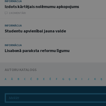
INFORMĀCIJA
Izdots kārtējais nolēmumu apkopojums
1 KOMENTĀRI
INFORMĀCIJA
Studentu apvienībai jauna valde
INFORMĀCIJA
Lisabonā paraksta reformu līgumu
AUTORU KATALOGS
A
Ā
B
C
Č
D
E
Ē
F
G
Ģ
H
I
J
K
Ķ