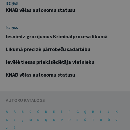
ĪSZIŅAS
KNAB vēlas autonomu statusu
ĪSZIŅAS
Iesniedz grozījumus Kriminālprocesa likumā
Likumā precizē pārrobežu sadarbību
Ievēlē tiesas priekšsēdētāja vietnieku
KNAB vēlas autonomu statusu
AUTORU KATALOGS
A
Ā
B
C
Č
D
E
Ē
F
G
Ģ
H
I
J
K
Ķ
L
Ļ
M
N
Ņ
O
P
R
S
Š
T
U
Ū
V
Z
Ž