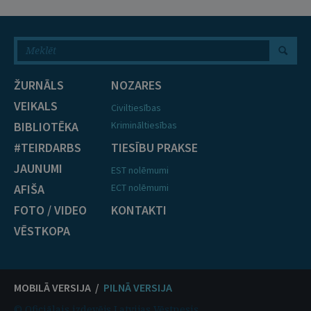
ŽURNĀLS
NOZARES
VEIKALS
Civiltiesības
BIBLIOTĒKA
Krimināltiesības
#TEIRDARBS
TIESĪBU PRAKSE
JAUNUMI
EST nolēmumi
AFIŠA
ECT nolēmumi
FOTO / VIDEO
KONTAKTI
VĒSTKOPA
MOBILĀ VERSIJA /
PILNĀ VERSIJA
© Oficiālais izdevējs Latvijas Vēstnesis