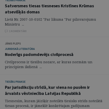
TIESĪBU PRAKSE
Satversmes tiesas tiesneses Kristīnes Krūmas
atsevišķās domas
Lietā Nr. 2007-10-0102 "Par likuma "Par pilnvarojumu
Ministru ...
1 KOMENTĀRI
JĀNIS PLEPS
JURIDISKĀ LITERATŪRA
Noderīgs padomdevējs civilprocesā
Civilprocess ir tiesību nozare, ar kuras normām un
principiem ikdienā ...
TIESĪBU PRAKSE
Par jurisdikciju strīdā, kur viena no pusēm ir
ārvalsts vēstniecība Latvijas Republikā
Tiesnesim, kuram jāizšķir noteikts tiesisks strīds noteiktā
tiesas procesā, ir jāmeklē konkrētajam gadījumam