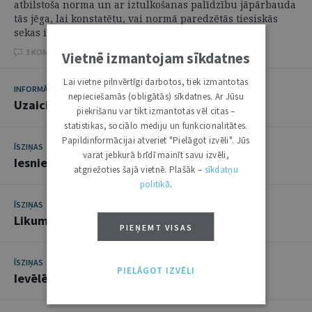
atbilstoša norma un ar iztulkošanas palīdzību jāpārbauda
tās jēga, lai konstatētu, vai normā paredzētās tiesiskās
sekas ir piemērojamas ...
3 KOMENTĀRI
Vietnē izmantojam sīkdatnes
Lai vietne pilnvērtīgi darbotos, tiek izmantotas
INFORMĀCIJA
nepieciešamās (obligātās) sīkdatnes. Ar Jūsu
Uzaicina par
ad litem
tiesnesi
piekrišanu var tikt izmantotas vēl citas –
statistikas, sociālo mediju un funkcionalitātes.
Papildinformācijai atveriet "Pielāgot izvēli". Jūs
ĪSZIŅAS
varat jebkurā brīdī mainīt savu izvēli,
Iesniedz grozījumus Kriminālprocesa likumā
atgriežoties šajā vietnē. Plašāk –
sīkdatņu
politikā
.
ĪSZIŅAS
Likumā precizē pārrobežu sadarbību
PIEŅEMT VISAS
ĪSZIŅAS
PIELĀGOT IZVĒLI
Ievēlē tiesas priekšsēdētāja vietnieku