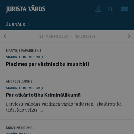
ŽURNĀLS
11. MARTS 2008 • NR.10 (515)
MĀRTIŅŠ PAPARINSKIS
SKAIDROJUMI. VIEDOKĻI
Piezīmes par vēstniecību imunitāti
ANDREJS JUDINS
SKAIDROJUMI. VIEDOKĻI
Par atkārtotību Krimināllikumā
Latviešu valodas vārdnīcā vārds "atkārtoti" skaidrots kā
tāds, kas veikts, ...
KRISTĪNE KRŪMA